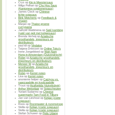
Crys
op
Kip in Meestersaus
Wilgo Pelhan
op
Chu Hou Saus
(Kantonese sojabonensaus)
James Clock
op
Chinese
lichte sojasaus
Bink Melcherts
op
Feedback &
Vragen
Marjan
op
Thaise groene
currypasta
JaRoW Wattimena
op
Saté kambing
(saté van geit met ketjapsaus)
Brenda Verheij
op
Aziatische
groothandels, importeurs en
distributeurs
paul idi
op
Vindaloo
Tatjana Driessen
op
Online Toko’s
Irene Jongebloed
op
Wah Nam
Hong in Amsterdam (Duivendrecht)
Robin
op
Aziatische groothandels,
importeurs en distributeurs
Meneer W
op
Aziatische
groothandels, importeurs en
distributeurs
Robin
op
Kemiri noten
Lisa
op
Kemiri noten
anonieme helper
op
Caiziyou vs.
raapzaadolie en koolzaadolie
Truus
op
Asafoetida (duivelsdrek)
Arthur Wetselaar
op
Sojascheuten
Yuriani Sudarmo
op
Chinese
supermarkt Tam Food in Tilburg
Jan van Lieshout
op
Ketjap (zoete
sojasaus)
Roos
op
Rozenwater & rozensiroop
Stella
op
Ketjap (zoete sojasaus)
Stella
op
Ketjap (zoete sojasaus)
Stefan Schuwer
op
Petis Udang