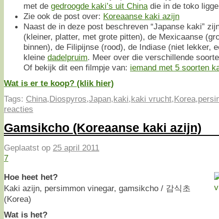
met de
gedroogde kaki’s uit China
die in de toko ligge
Zie ook de post over:
Koreaanse kaki azijn
Naast de in deze post beschreven “Japanse kaki” zij
(kleiner, platter, met grote pitten), de Mexicaanse (gr
binnen), de Filipijnse (rood), de Indiase (niet lekker,
kleine
dadelpruim
. Meer over die verschillende soort
Of bekijk dit een filmpje van:
iemand met 5 soorten kak
Wat is er te koop? (klik hier)
Tags:
China
,
Diospyros
,
Japan
,
kaki
,
kaki vrucht
,
Korea
,
pers
reacties
Gamsikcho (Koreaanse kaki azijn)
Geplaatst op
25 april 2011
7
Hoe heet het?
Kaki azijn, persimmon vinegar, gamsikcho / 감식초
(Korea)
Wat is het?