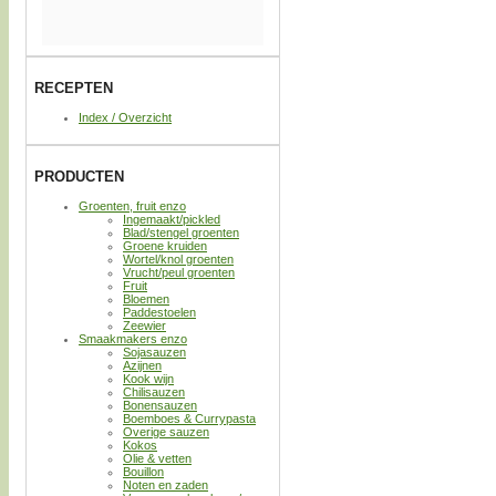
RECEPTEN
Index / Overzicht
PRODUCTEN
Groenten, fruit enzo
Ingemaakt/pickled
Blad/stengel groenten
Groene kruiden
Wortel/knol groenten
Vrucht/peul groenten
Fruit
Bloemen
Paddestoelen
Zeewier
Smaakmakers enzo
Sojasauzen
Azijnen
Kook wijn
Chilisauzen
Bonensauzen
Boemboes & Currypasta
Overige sauzen
Kokos
Olie & vetten
Bouillon
Noten en zaden