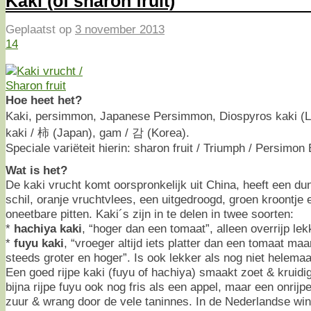
Kaki (of sharon fruit)
Geplaatst op
3 november 2013
14
Hoe heet het?
Kaki, persimmon, Japanese Persimmon, Diospyros kaki (L)
kaki / 柿 (Japan), gam / 감 (Korea).
Speciale variëteit hierin: sharon fruit / Triumph / Persimon
Wat is het?
De kaki vrucht komt oorspronkelijk uit China, heeft een dun
schil, oranje vruchtvlees, een uitgedroogd, groen kroontje
oneetbare pitten. Kaki´s zijn in te delen in twee soorten:
*
hachiya kaki
, “hoger dan een tomaat”, alleen overrijp lek
*
fuyu kaki
, “vroeger altijd iets platter dan een tomaat ma
steeds groter en hoger”. Is ook lekker als nog niet helemaal
Een goed rijpe kaki (fuyu of hachiya) smaakt zoet & kruidi
bijna rijpe fuyu ook nog fris als een appel, maar een onrijp
zuur & wrang door de vele taninnes. In de Nederlandse wink