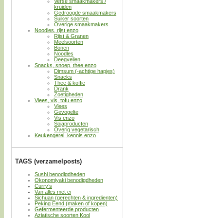
Verse smaakmakers /
kruiden
Gedroogde smaakmakers
Suiker soorten
Overige smaakmakers
Noodles, rijst enzo
Rijst & Granen
Meelsoorten
Bonen
Noodles
Deegvellen
Snacks, snoep, thee enzo
Dimsum (-achtige hapjes)
Snacks
Thee & koffie
Drank
Zoetigheden
Vlees, vis, tofu enzo
Vlees
Gevogelte
Vis enzo
Sojaproducten
Overig vegetarisch
Keukengerei, kennis enzo
TAGS (verzamelposts)
Sushi benodigdheden
Okonomiyaki benodigdheden
Curry’s
Van alles met ei
Sichuan (gerechten & ingredienten)
Peking Eend (maken of kopen)
Gefermenteerde producten
Aziatische soorten Kool