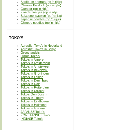
Basilicum soorten (op ’n rijtje)
Chinese Bieslook (op ’n rijtje)
Gember (op ’n rijtje)
Zwarte zaadjes (op ’n rijtje)
Sojabonensauzen (op ’n rijtje)
Japanse noodles (op ’n rijtje)
Chinese noodles (op ’n rijtje)
TOKO’S
Adreslijst Toko’s in Nederland
Adreslijst Toko’s in België
Groothandels
Online Toko’s
Toko’s in Almere
Toko’s in Amsterdam
Toko’s in Amstelveen
Toko’s in Beverwijk
Toko’s in Groningen
Toko’s in Leiden
Toko’s in Den Haag
Toko’s in Delft
Toko’s in Rotterdam
Toko’s in Utrecht
Toko’s Den Bosch
Toko’s in Tilburg
Toko’s in Eindhoven
Toko’s in Helmond
Toko’s in Arnhem
JAPANSE Toko’s
KOREAANSE Toko’s
INDIASE Toko’s