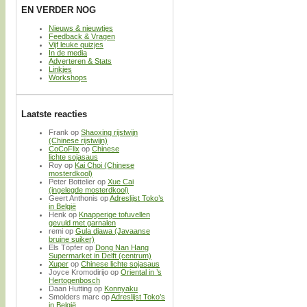
EN VERDER NOG
Nieuws & nieuwtjes
Feedback & Vragen
Vijf leuke quizjes
In de media
Adverteren & Stats
Linkjes
Workshops
Laatste reacties
Frank
op
Shaoxing rijstwijn
(Chinese rijstwijn)
CoCoFlix
op
Chinese
lichte sojasaus
Roy
op
Kai Choi (Chinese
mosterdkool)
Peter Bottelier
op
Xue Cai
(ingelegde mosterdkool)
Geert Anthonis
op
Adreslijst Toko’s
in België
Henk
op
Knapperige tofuvellen
gevuld met garnalen
remi
op
Gula djawa (Javaanse
bruine suiker)
Els Töpfer
op
Dong Nan Hang
Supermarket in Delft (centrum)
Xuper
op
Chinese lichte sojasaus
Joyce Kromodirijo
op
Oriental in ’s
Hertogenbosch
Daan Hutting
op
Konnyaku
Smolders marc
op
Adreslijst Toko’s
in België