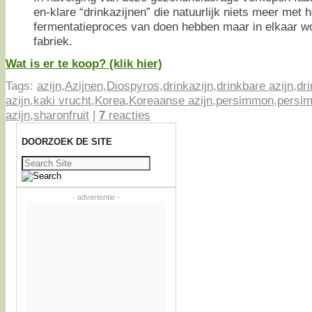
en-klare “drinkazijnen” die natuurlijk niets meer met 
fermentatieproces van doen hebben maar in elkaar wo
fabriek.
Wat is er te koop? (klik hier)
Tags:
azijn
,
Azijnen
,
Diospyros
,
drinkazijn
,
drinkbare azijn
,
dr
azijn
,
kaki vrucht
,
Korea
,
Koreaanse azijn
,
persimmon
,
persi
azijn
,
sharonfruit
|
7
reacties
DOORZOEK DE SITE
Zoeken
naar:
- advertentie -