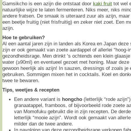
Gamsikcho is een azijn die ontstaat door
kaki fruit
tot wel 
natuurlijke wijze te laten fermenteren. Niks meer, niks min
andere fratsen. De smaak is uiteraard zuur als azijn, maar 
een beetje fruitig (niet frisfruitig) en zeker niet zoet. Een 
azijn.
Hoe te gebruiken?
Al een aantal jaren zijn in landen als Korea en Japan deze 
zijn er ook gemaakt van zoete aardappel of allerlei “hoog-in
gezondheidsrage. Men drinkt ’s ochtends een klein glaasje
water (≥90ml) en eventueel gezoet met honing. Maar deze az
gewoon heerlijk als azijn! In sauzen, dressings of zoals je
gebruiken. Sommigen mixen het in cocktails. Koel en donke
twee te bewaren.
Tips, weetjes & recepten
Een andere variant is
hongcho
(letterlijk “rode azijn
granaatappel, framboos, of bijvoorbeeld rode zoete a
van Momofuku gebruikt die in zijn recepten. De derde
letterlijk “mooie azijn”. Wordt ook gemaakt van allerle
milder dan de twee andere.
In navolging van deze gezondheidsrage verkopen fabr