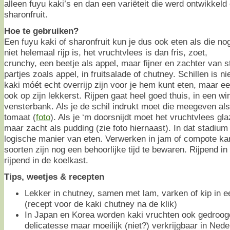
alleen fuyu kaki’s en dan een variëteit die werd ontwikkeld 
sharonfruit.
Hoe te gebruiken?
Een fuyu kaki of sharonfruit kun je dus ook eten als die no
niet helemaal rijp is, het vruchtvlees is dan fris, zoet,
crunchy, een beetje als appel, maar fijner en zachter van st
partjes zoals appel, in fruitsalade of chutney. Schillen is n
kaki móét echt overrijp zijn voor je hem kunt eten, maar een
ook op zijn lekkerst. Rijpen gaat heel goed thuis, in een wi
vensterbank. Als je de schil indrukt moet die meegeven als
tomaat (
foto
). Als je ‘m doorsnijdt moet het vruchtvlees glaz
maar zacht als pudding (zie foto hiernaast). In dat stadium 
logische manier van eten. Verwerken in jam of compote kan 
soorten zijn nog een behoorlijke tijd te bewaren. Rijpend in 
rijpend in de koelkast.
Tips, weetjes & recepten
Lekker in chutney, samen met lam, varken of kip in 
(recept voor de kaki chutney na de klik)
In Japan en Korea worden kaki vruchten ook gedroo
delicatesse maar moeilijk (niet?) verkrijgbaar in Nede