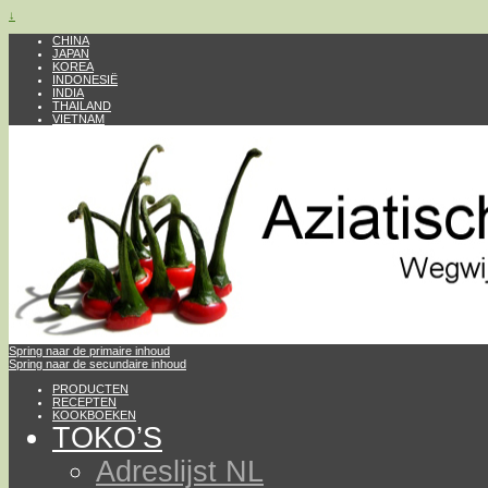
↓
CHINA
JAPAN
KOREA
INDONESIË
INDIA
THAILAND
VIETNAM
Spring naar de primaire inhoud
Spring naar de secundaire inhoud
PRODUCTEN
RECEPTEN
KOOKBOEKEN
TOKO’S
Adreslijst NL