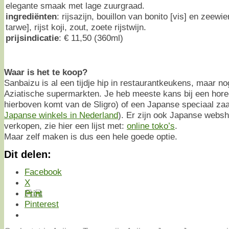
elegante smaak met lage zuurgraad.
ingrediënten
: rijsazijn, bouillon van bonito [vis] en zeewie
tarwe], rijst koji, zout, zoete rijstwijn.
prijsindicatie
: € 11,50 (360ml)
Waar is het te koop?
Sanbaizu is al een tijdje hip in restaurantkeukens, maar nog
Aziatische supermarkten. Je heb meeste kans bij een horec
hierboven komt van de Sligro) of een Japanse speciaal zaak 
Japanse winkels in Nederland
). Er zijn ook Japanse webs
verkopen, zie hier een lijst met:
online toko’s
.
Maar zelf maken is dus een hele goede optie.
Dit delen:
Facebook
X
Print
Pinterest