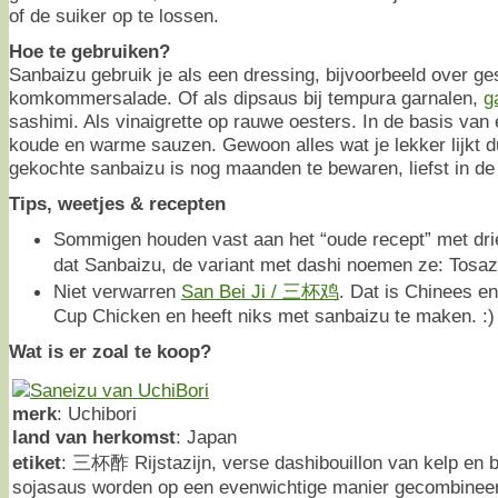
of de suiker op te lossen.
Hoe te gebruiken?
Sanbaizu gebruik je als een dressing, bijvoorbeeld over g
komkommersalade. Of als dipsaus bij tempura garnalen,
g
sashimi. Als vinaigrette op rauwe oesters. In de basis va
koude en warme sauzen. Gewoon alles wat je lekker lijkt d
gekochte sanbaizu is nog maanden te bewaren, liefst in de
Tips, weetjes & recepten
Sommigen houden vast aan het “oude recept” met dri
dat Sanbaizu, de variant met dashi noemen ze: Tos
Niet verwarren
San Bei Ji / 三杯鸡
. Dat is Chinees en
Cup Chicken en heeft niks met sanbaizu te maken. :)
Wat is er zoal te koop?
merk
: Uchibori
land van herkomst
: Japan
etiket
: 三杯酢 Rijstazijn, verse dashibouillon van kelp en 
sojasaus worden op een evenwichtige manier gecombineer