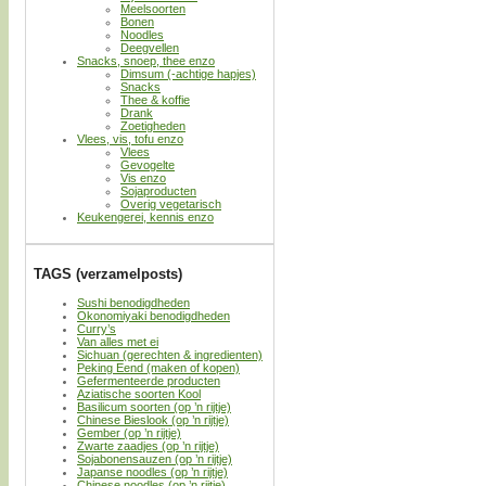
Meelsoorten
Bonen
Noodles
Deegvellen
Snacks, snoep, thee enzo
Dimsum (-achtige hapjes)
Snacks
Thee & koffie
Drank
Zoetigheden
Vlees, vis, tofu enzo
Vlees
Gevogelte
Vis enzo
Sojaproducten
Overig vegetarisch
Keukengerei, kennis enzo
TAGS (verzamelposts)
Sushi benodigdheden
Okonomiyaki benodigdheden
Curry’s
Van alles met ei
Sichuan (gerechten & ingredienten)
Peking Eend (maken of kopen)
Gefermenteerde producten
Aziatische soorten Kool
Basilicum soorten (op ’n rijtje)
Chinese Bieslook (op ’n rijtje)
Gember (op ’n rijtje)
Zwarte zaadjes (op ’n rijtje)
Sojabonensauzen (op ’n rijtje)
Japanse noodles (op ’n rijtje)
Chinese noodles (op ’n rijtje)