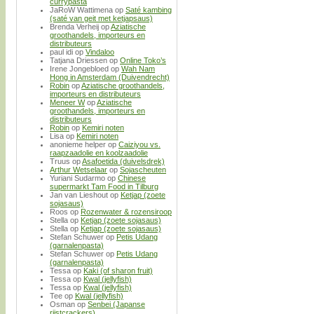
currypasta
JaRoW Wattimena
op
Saté kambing
(saté van geit met ketjapsaus)
Brenda Verheij
op
Aziatische
groothandels, importeurs en
distributeurs
paul idi
op
Vindaloo
Tatjana Driessen
op
Online Toko’s
Irene Jongebloed
op
Wah Nam
Hong in Amsterdam (Duivendrecht)
Robin
op
Aziatische groothandels,
importeurs en distributeurs
Meneer W
op
Aziatische
groothandels, importeurs en
distributeurs
Robin
op
Kemiri noten
Lisa
op
Kemiri noten
anonieme helper
op
Caiziyou vs.
raapzaadolie en koolzaadolie
Truus
op
Asafoetida (duivelsdrek)
Arthur Wetselaar
op
Sojascheuten
Yuriani Sudarmo
op
Chinese
supermarkt Tam Food in Tilburg
Jan van Lieshout
op
Ketjap (zoete
sojasaus)
Roos
op
Rozenwater & rozensiroop
Stella
op
Ketjap (zoete sojasaus)
Stella
op
Ketjap (zoete sojasaus)
Stefan Schuwer
op
Petis Udang
(garnalenpasta)
Stefan Schuwer
op
Petis Udang
(garnalenpasta)
Tessa
op
Kaki (of sharon fruit)
Tessa
op
Kwal (jellyfish)
Tessa
op
Kwal (jellyfish)
Tee
op
Kwal (jellyfish)
Osman
op
Senbei (Japanse
rijstcrackers)