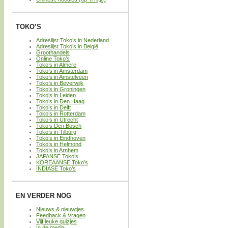
TOKO’S
Adreslijst Toko’s in Nederland
Adreslijst Toko’s in België
Groothandels
Online Toko’s
Toko’s in Almere
Toko’s in Amsterdam
Toko’s in Amstelveen
Toko’s in Beverwijk
Toko’s in Groningen
Toko’s in Leiden
Toko’s in Den Haag
Toko’s in Delft
Toko’s in Rotterdam
Toko’s in Utrecht
Toko’s Den Bosch
Toko’s in Tilburg
Toko’s in Eindhoven
Toko’s in Helmond
Toko’s in Arnhem
JAPANSE Toko’s
KOREAANSE Toko’s
INDIASE Toko’s
EN VERDER NOG
Nieuws & nieuwtjes
Feedback & Vragen
Vijf leuke quizjes
In de media