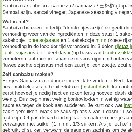
Sanbaizu / sanbeisu / sanbeizu / sanpaizu / 三杯酢 (Japan
Sambai azijn, sanbai vinegar, Japanese seasoning vinegar
Wat is het?
Sanbaizu betekent letterlijk “drie-kopjes-azijn” en geeft de
verhouding weer van de ingrediënten in deze saus: 1 sake
sakekopje
lichte sojasaus
en 1 sakekopje
mirin
(zoete rijst
verhouding in de loop der tijd veranderd in: 3 delen
rijstazij
lichte sojasaus
èn 1 deel
dashi
(op basis van
bonito vlokk
verbeteren laat men in Japan deze saus rijpen in houten v
fluweelzachte sojasaus met een zuurtje, een zoetje, zout 
Zelf sanbaizu maken?
Flesjes Sanbaizu zijn duur en moeilijk te vinden in Nederl
best makkelijk als je bonitovlokken (
instant dashi
kan ook n
eerst hoeveel je nodig hebt en reken terug hoeveel dashi da
weinig. Dus begin met weinig bonitovlokken in weinig water
zachtjes tegen de kook aan sudderen. Je kunt ook wat
ins
zakje gebruiken. Maak de saus op basis van 1 dashi : 1 soj
rijstazijn. Of pas de verhouding naar smaak een beetje aan
vervangen met suiker (1 mirin : 1/3 suiker). Als je “echte” 
gebruikt of suiker, verwarm de saus dan zachtjes om de al