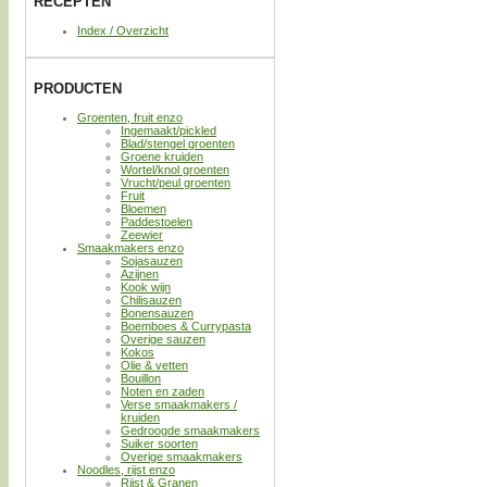
RECEPTEN
Index / Overzicht
PRODUCTEN
Groenten, fruit enzo
Ingemaakt/pickled
Blad/stengel groenten
Groene kruiden
Wortel/knol groenten
Vrucht/peul groenten
Fruit
Bloemen
Paddestoelen
Zeewier
Smaakmakers enzo
Sojasauzen
Azijnen
Kook wijn
Chilisauzen
Bonensauzen
Boemboes & Currypasta
Overige sauzen
Kokos
Olie & vetten
Bouillon
Noten en zaden
Verse smaakmakers /
kruiden
Gedroogde smaakmakers
Suiker soorten
Overige smaakmakers
Noodles, rijst enzo
Rijst & Granen