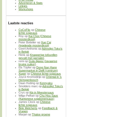
Adverteren & Stats
Linkjes
Workshops
Laatste reacties
CoCoFlix
op
Chinese
lichte sojasaus
Roy
op
Kai Choi (Chinese
mosterdkool)
Peter Bottelier
op
Xue Cai
(ingelegde mosterdkool)
Geert Anthonis
op
Adreslijst Toko’s
in België
Henk
op
Knapperige tofuvellen
gevuld met garnalen
remi
op
Gula djawa (Javaanse
bruine suiker)
Els Töpfer
op
Dong Nan Hang
Supermarket in Delft (centrum)
Xuper
op
Chinese lichte sojasaus
Joyce Kromodirijo
op
Oriental in ’s
Hertogenbosch
Daan Hutting
op
Konnyaku
Smolders marc
op
Adreslijst Toko’s
in België
Crys
op
Kip in Meestersaus
Wilgo Pelhan
op
Chu Hou Saus
(Kantonese sojabonensaus)
James Clock
op
Chinese
lichte sojasaus
Bink Melcherts
op
Feedback &
Vragen
Marjan
op
Thaise groene