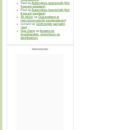
Paul
op
Aubergines boerenstijl (fish
fragrant eggplant)
Paul
op
Aubergines boerenstijl (fish
fragrant eggplant)
Ah Munn
op
Duizendjarig ei
(geconserveerde eendeneieren)
Gerard
op
Gedroogde garnalen
(ebi)
Nga Dang
op
Aziatische
groothandels, importeurs en
distributeurs
- Advertentie -