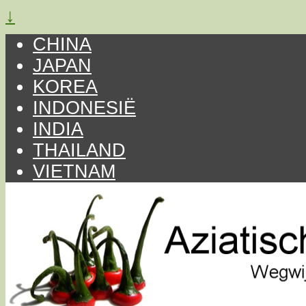
↓
CHINA
JAPAN
KOREA
INDONESIË
INDIA
THAILAND
VIETNAM