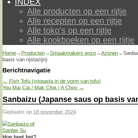
INDEX
Alle producten op een rijtje
Alle recepten op een rijtje
Alle toko’s op een rijtje
Alle kookboeken op een rijtje
Home
→
Producten
→
Smaakmakers enzo
→
Azijnen
→
Sanba
basis van rijstazijn)
Berichtnavigatie
←
Fish Tofu (vispasta in de vorm van tofu)
You Mai Cai / Mak Choi / A Choy
→
Sanbaizu (Japanse saus op basis van 
Geplaatst op
18 november 2024
Hoe heet het?