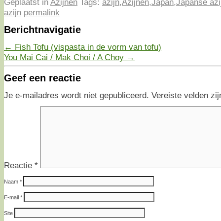
Geplaatst in
Azijnen
Tags:
azijn
,
Azijnen
,
Japan
,
Japanse azi
azijn
permalink
Berichtnavigatie
←
Fish Tofu (vispasta in de vorm van tofu)
You Mai Cai / Mak Choi / A Choy
→
Geef een reactie
Je e-mailadres wordt niet gepubliceerd.
Vereiste velden z
Reactie
*
Naam
*
E-mail
*
Site