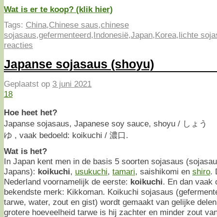
Wat is er te koop? (klik hier)
Tags:
China
,
Chinese saus
,
chinese
sojasaus
,
gefermenteerd
,
Indonesië
,
Japan
,
Korea
,
lichte soj
reacties
Japanse sojasaus (shoyu)
Geplaatst op
3 juni 2021
18
Hoe heet het?
Japanse sojasaus, Japanese soy sauce, shoyu / しょう
ゆ , vaak bedoeld: koikuchi / 濃口.
Wat is het?
In Japan kent men in de basis 5 soorten sojasaus (sojasau
Japans):
koikuchi
,
usukuchi
,
tamari
, saishikomi en
shiro
.
Nederland voornamelijk de eerste:
koikuchi
. En dan vaak 
bekendste merk: Kikkoman. Koikuchi sojasaus (geferment
tarwe, water, zout en gist) wordt gemaakt van gelijke delen
grotere hoeveelheid tarwe is hij zachter en minder zout 