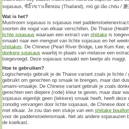
sojasaus, ซีอิ๊วขาวเห็ดหอม (Thailand), mó gū lǎo chōu 
Wat is het?
Mushroom sojasaus is sojasaus met paddenstoelenextract, 
soorten die nogal van elkaar verschillen. De Thaise (Healt
lichte sojasaus
waaraan een extract van
shiitake
is toegev
smaakt naar een mengsel van lichte sojasaus en het wee
shiitakes
. De Chinese (Pearl River Bridge, Lee Kum Kee, et
donkere sojasaus
waarbij in plaats van melasse een extra
toegevoegd. Deze sojasaus smaakt een beetje als maggi.
Hoe te gebruiken?
Logischerwijs gebruik je de Thaise variant zoals je lichte 
gebruikt om gerechten op smaak te brengen, maar dan dus 
umami-smaakje. De Chinese variant gebruik je zoals donk
gerechten een diepere (rode) kleur te geven, maar daar wa
sojasaus eigenlijk geen (lekkere) smaak heeft, heeft deze 
zonodig vervangen door lichte sojasaus, de Chinese door 
met elkaar. Je zou dan een stukje van een
shiitake bouillo
voor de paddenstoelensmaak. Net als andere sojasauzen be
de koelkast.