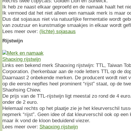
Rechts twee copycats: Golden Lion en Sunwick.
Ik heb ze naast elkaar geproefd en de namaak haalt het niet
Ik vermoed dat het niet alleen een namaak merk is maar 
Dus dat sojasaus niet via natuurlijke fermentatie wordt g
van zoutzuur en kunstmatige smaakjes in elkaar wordt gefl
Lees meer over:
(lichte) sojasaus
Rijstwijn
Links een bekend merk Shaoxing rijstwijn: TTL, Taiwan To
Corporation. (herkenbaar aan de rode letters TTL op de do
Daarnaast 2 onbekende merken. De producent wordt niet v
op die eerste nepfles heel prominent “rijst” staat, op de tw
Shaohsing Chiew.
De prijs van de TTL-rijstwijn ligt meestal zo rond de 4 euro
onder de 2 euro.
Helemaal rechts op het plaatje zie je het kleurverschil tus
nepmerk “rijst”. Geen idee of dat kleurverschil ook op een k
maar ik vond de kloon beduidend viezer.
Lees meer over:
Shaoxing rijstwijn