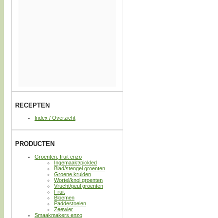
RECEPTEN
Index / Overzicht
PRODUCTEN
Groenten, fruit enzo
Ingemaakt/pickled
Blad/stengel groenten
Groene kruiden
Wortel/knol groenten
Vrucht/peul groenten
Fruit
Bloemen
Paddestoelen
Zeewier
Smaakmakers enzo