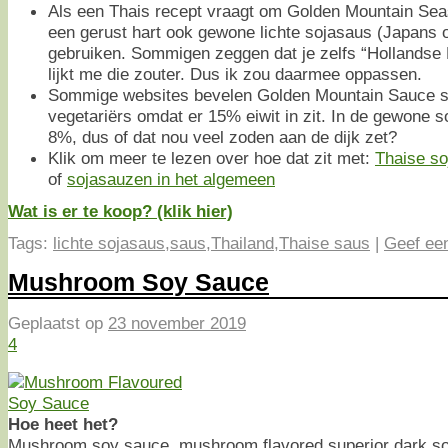
Als een Thais recept vraagt om Golden Mountain Sea
een gerust hart ook gewone lichte sojasaus (Japans o
gebruiken. Sommigen zeggen dat je zelfs “Hollandse 
lijkt me die zouter. Dus ik zou daarmee oppassen.
Sommige websites bevelen Golden Mountain Sauce s
vegetariërs omdat er 15% eiwit in zit. In de gewone s
8%, dus of dat nou veel zoden aan de dijk zet?
Klik om meer te lezen over hoe dat zit met:
Thaise s
of
sojasauzen in het algemeen
Wat is er te koop? (klik hier)
Tags:
lichte sojasaus
,
saus
,
Thailand
,
Thaise saus
|
Geef een
Mushroom Soy Sauce
Geplaatst op
23 november 2019
4
Hoe heet het?
Mushroom soy sauce, mushroom flavored superior dark s