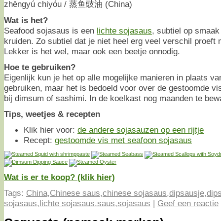
zhēngyú chiyóu / 蒸鱼豉油 (China)
Wat is het?
Seafood sojasaus is een
lichte sojasaus
, subtiel op smaak
kruiden. Zo subtiel dat je niet heel erg veel verschil proef
Lekker is het wel, maar ook een beetje onnodig.
Hoe te gebruiken?
Eigenlijk kun je het op alle mogelijke manieren in plaats va
gebruiken, maar het is bedoeld voor over de gestoomde vis
bij dimsum of sashimi. In de koelkast nog maanden te bew
Tips, weetjes & recepten
Klik hier voor:
de andere sojasauzen op een rijtje
Recept:
gestoomde vis met seafoon sojasaus
Wat is er te koop? (klik hier)
Tags:
China
,
Chinese saus
,
chinese sojasaus
,
dipsausje
,
dip
sojasaus
,
lichte sojasaus
,
saus
,
sojasaus
|
Geef een reactie