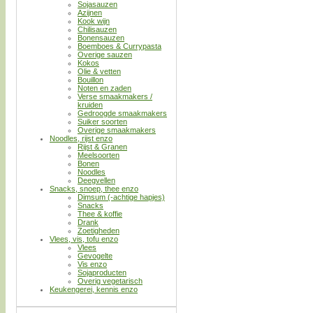
Sojasauzen
Azijnen
Kook wijn
Chilisauzen
Bonensauzen
Boemboes & Currypasta
Overige sauzen
Kokos
Olie & vetten
Bouillon
Noten en zaden
Verse smaakmakers /
kruiden
Gedroogde smaakmakers
Suiker soorten
Overige smaakmakers
Noodles, rijst enzo
Rijst & Granen
Meelsoorten
Bonen
Noodles
Deegvellen
Snacks, snoep, thee enzo
Dimsum (-achtige hapjes)
Snacks
Thee & koffie
Drank
Zoetigheden
Vlees, vis, tofu enzo
Vlees
Gevogelte
Vis enzo
Sojaproducten
Overig vegetarisch
Keukengerei, kennis enzo