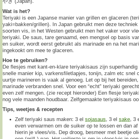
やき (Japan).
Wat is het?
Teriyaki is een Japanse manier van grillen en glaceren (ter
yaki=bakken/grillen). In Japan gebruikt men deze techniek v
soorten vis, in het Westen gebruikt men het vaker voor vle
teriyaki. De saus, tare genaamd, een mengsel op basis v
en suiker, wordt eerst gebruikt als marinade en na het mari
ingekookt om mee te glaceren.
Hoe te gebruiken?
De flesjes met kant-en-klare teriyakisaus zijn superhandi
snelle manier kip, varkensfiletlapjes, tonijn, zalm etc snel 
uurtje marineren is vaak al genoeg. Let op bij het bereiden,
marinade verbranden snel. Voor een “echt” teriyaki gerecht
even zelf mengen. (zie recept hieronder) Een flesje teriyak
nog vele maanden houdbaar. Zelfgemaakte teriyakisaus ook
Tips, weetjes & recepten
Zelf teriyaki saus maken: 3 el
sojasaus
, 3 el
sake
, 3 
even verwarmen om de suiker op te lossen en dan af 
hierin je vlees/vis. Dep droog, besmeer met beetje oli
een (grill-) pan. Het veiligste is om je vlees/vis in 