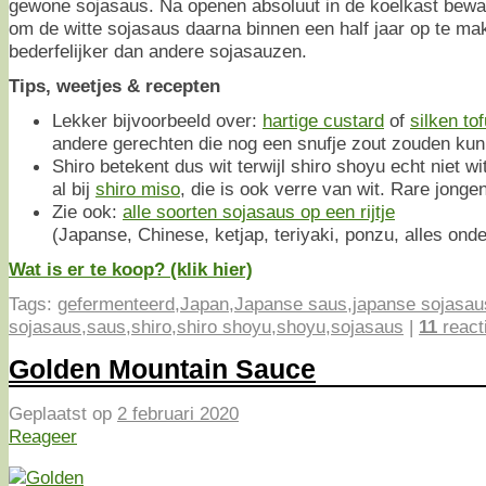
gewone sojasaus. Na openen absoluut in de koelkast bewa
om de witte sojasaus daarna binnen een half jaar op te make
bederfelijker dan andere sojasauzen.
Tips, weetjes & recepten
Lekker bijvoorbeeld over:
hartige custard
of
silken tof
andere gerechten die nog een snufje zout zouden kun
Shiro betekent dus wit terwijl shiro shoyu echt niet w
al bij
shiro miso
, die is ook verre van wit. Rare jonge
Zie ook:
alle soorten sojasaus op een rijtje
(Japanse, Chinese, ketjap, teriyaki, ponzu, alles onde
Wat is er te koop? (klik hier)
Tags:
gefermenteerd
,
Japan
,
Japanse saus
,
japanse sojasau
sojasaus
,
saus
,
shiro
,
shiro shoyu
,
shoyu
,
sojasaus
|
11
react
Golden Mountain Sauce
Geplaatst op
2 februari 2020
Reageer