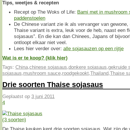
Tips, weetjes & recepten
Recept op The Woks of Life:
Bami met in mushroom 
paddenstoelen
De Chinese variant zie ik als vervanger van gewone,
Thaise variant is extra, leuk voor de heb, naast een fl
sojasaus”. En die kan dan Chinees, Japans of bijvoor
ontloopt elkaar niet veel.
Lees hier verder over:
alle sojasauzen op een rijtje
Wat is er te koop? (klik hier)
Tags:
China
,
chinese sojasaus
,
donkere sojasaus
,
gekruide 
sojasaus
,
mushroom sauce
,
roodgekookt
,
Thailand
,
Thaise s
Drie soorten Thaise sojasaus
Geplaatst op
3 juni 2011
4
De Thaise keuken kent drie soorten sojasaus. Wat zijn de v