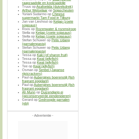
raapzaadolie en koolzaadolie
Truus
op
Asafoetida (duivelsdrek)
Arthur Wetselaar
op
Sojascheuten
Yuriani Sudarmo
op
Chinese
supermarkt Tam Food in Tilburg
Jan van Lieshout
op
Ketjap (zoete
sojasaus)
Roos
op
Rozenwater & rozensiroop
Stella
op
Ketjap (zoete sojasaus)
Stella
op
Ketjap (zoete sojasaus)
Stefan Schuwer
op
Petis Udang
(garnalenpasta)
Stefan Schuwer
op
Petis Udang
(garnalenpasta)
Tessa
op
Kaki (of sharon fruit)
Tessa
op
Kwal (jellyfish)
Tessa
op
Kwal (jellyfish)
Tee
op
Kwal (jellyfish)
Osman
op
Senbei (Japanse
rijstcrackers)
Paul
op
Aubergines boerenstijl (fish
fragrant eggplant)
Paul
op
Aubergines boerenstijl (fish
fragrant eggplant)
Ah Munn
op
Duizendjarig ei
(geconserveerde eendeneieren)
Gerard
op
Gedroogde garnalen
(ebi)
- Advertentie -