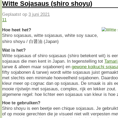
Witte Sojasaus (shiro shoyu)
Geplaatst op
3 juni 2021
11
Hoe heet het?
Shiro sojasaus, witte sojasaus, white soy sauce,
shiro shoyu / 白醤油 (Japan)
Wat is het?
Witte sojasaus of shiro sojasaus (shiro betekent wit) is e
sojasaus die men kent in Japan. In tegenstelling tot
Tamari
tarwe & alleen maar sojabonen) en
gewone koikuchi sojas
fifty sojabonen & tarwe) wordt witte sojasaus juist gemaak
met slechts een minimale hoeveelheid sojabonen. Daardoor 
kleur meer op cognac dan op sojasaus. De smaak is als e
mooie rijstwijn met sojasaus, complex, rijk en lekker zout. 
algemene regel: hoe lichter een sojasaus van kleur is hoe 
Hoe te gebruiken?
Shiro shoyu is een beetje een chique sojasaus. Je gebruikt 
of op mooie gerechten die je visueel niet wilt verpesten me