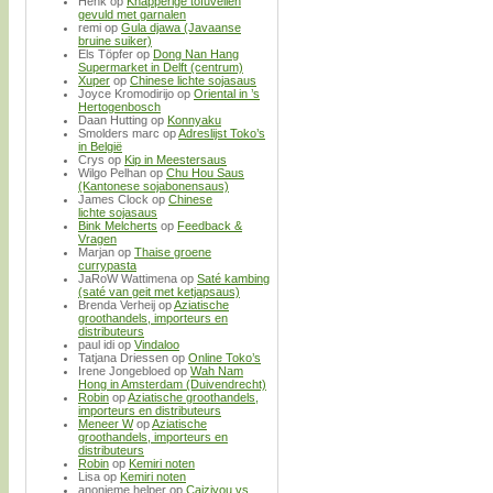
Henk
op
Knapperige tofuvellen
gevuld met garnalen
remi
op
Gula djawa (Javaanse
bruine suiker)
Els Töpfer
op
Dong Nan Hang
Supermarket in Delft (centrum)
Xuper
op
Chinese lichte sojasaus
Joyce Kromodirijo
op
Oriental in ’s
Hertogenbosch
Daan Hutting
op
Konnyaku
Smolders marc
op
Adreslijst Toko’s
in België
Crys
op
Kip in Meestersaus
Wilgo Pelhan
op
Chu Hou Saus
(Kantonese sojabonensaus)
James Clock
op
Chinese
lichte sojasaus
Bink Melcherts
op
Feedback &
Vragen
Marjan
op
Thaise groene
currypasta
JaRoW Wattimena
op
Saté kambing
(saté van geit met ketjapsaus)
Brenda Verheij
op
Aziatische
groothandels, importeurs en
distributeurs
paul idi
op
Vindaloo
Tatjana Driessen
op
Online Toko’s
Irene Jongebloed
op
Wah Nam
Hong in Amsterdam (Duivendrecht)
Robin
op
Aziatische groothandels,
importeurs en distributeurs
Meneer W
op
Aziatische
groothandels, importeurs en
distributeurs
Robin
op
Kemiri noten
Lisa
op
Kemiri noten
anonieme helper
op
Caiziyou vs.