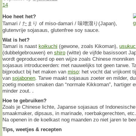
14
Hoe heet het?
Tamari / たまり of miso-damari / 味噌溜り(Japan),
glutenvrije sojasaus, glutenfree soy sauce.
Wat is het?
Tamari is naast
koikuchi
(gewone, zoals Kikoman),
usukuc
(dubbelgebrouwen) en
shiro
(witte) de vijfde basissoort J
wordt geproduceerd op een wijze zoals Chinese monniken 
sojasaus introduceerden: met nauwelijks tot geen tarwe. Ta
bijproduct bij het maken van
miso
: het vocht dat vrijkomt 
van
sojabonen
. Tarwe maakt sojasaus zoeter en milder, d
zoetig moeten smaken dan “normale Kikkoman”, hartiger e
minder zout. .
Hoe te gebruiken?
Zoals je Chinese lichte, Japanse sojasaus of Indonesische 
smaakmaker, dipsaus, in marinade, roerbakgerechten, etc.
Na openen in de koelkast nog maanden zo niet jaren te be
Tips, weetjes & recepten