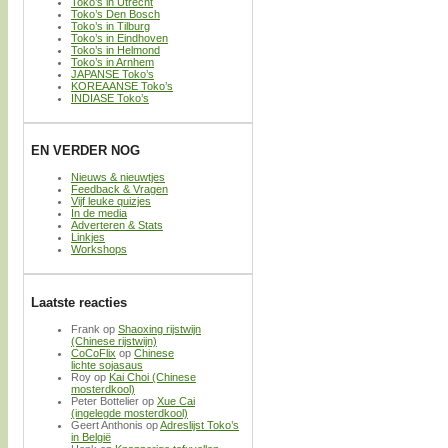
Toko’s in Utrecht
Toko’s Den Bosch
Toko’s in Tilburg
Toko’s in Eindhoven
Toko’s in Helmond
Toko’s in Arnhem
JAPANSE Toko’s
KOREAANSE Toko’s
INDIASE Toko’s
EN VERDER NOG
Nieuws & nieuwtjes
Feedback & Vragen
Vijf leuke quizjes
In de media
Adverteren & Stats
Linkjes
Workshops
Laatste reacties
Frank
op
Shaoxing rijstwijn
(Chinese rijstwijn)
CoCoFlix
op
Chinese
lichte sojasaus
Roy
op
Kai Choi (Chinese
mosterdkool)
Peter Bottelier
op
Xue Cai
(ingelegde mosterdkool)
Geert Anthonis
op
Adreslijst Toko’s
in België