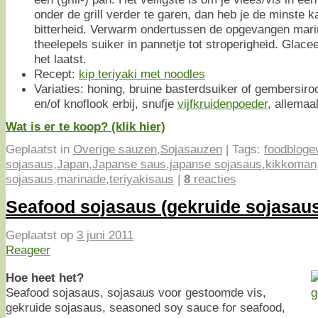
onder de grill verder te garen, dan heb je de minste 
bitterheid. Verwarm ondertussen de opgevangen mari
theelepels suiker in pannetje tot stroperigheid. Glace
het laatst.
Recept:
kip teriyaki met noodles
Variaties: honing, bruine basterdsuiker of gembersiro
en/of knoflook erbij, snufje
vijfkruidenpoeder
, allemaal
Wat is er te koop? (klik hier)
Geplaatst in
Overige sauzen
,
Sojasauzen
|
Tags:
foodbloge
sojasaus
,
Japan
,
Japanse saus
,
japanse sojasaus
,
kikkoman
sojasaus
,
marinade
,
teriyakisaus
|
8
reacties
Seafood sojasaus (gekruide sojasau
Geplaatst op
3 juni 2011
Reageer
Hoe heet het?
Seafood sojasaus, sojasaus voor gestoomde vis,
gekruide sojasaus, seasoned soy sauce for seafood,