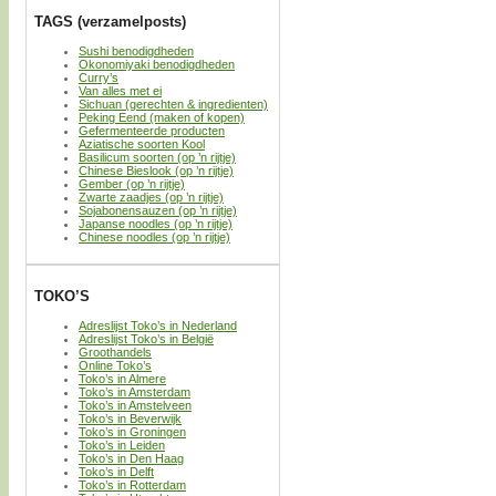
TAGS (verzamelposts)
Sushi benodigdheden
Okonomiyaki benodigdheden
Curry’s
Van alles met ei
Sichuan (gerechten & ingredienten)
Peking Eend (maken of kopen)
Gefermenteerde producten
Aziatische soorten Kool
Basilicum soorten (op ’n rijtje)
Chinese Bieslook (op ’n rijtje)
Gember (op ’n rijtje)
Zwarte zaadjes (op ’n rijtje)
Sojabonensauzen (op ’n rijtje)
Japanse noodles (op ’n rijtje)
Chinese noodles (op ’n rijtje)
TOKO’S
Adreslijst Toko’s in Nederland
Adreslijst Toko’s in België
Groothandels
Online Toko’s
Toko’s in Almere
Toko’s in Amsterdam
Toko’s in Amstelveen
Toko’s in Beverwijk
Toko’s in Groningen
Toko’s in Leiden
Toko’s in Den Haag
Toko’s in Delft
Toko’s in Rotterdam