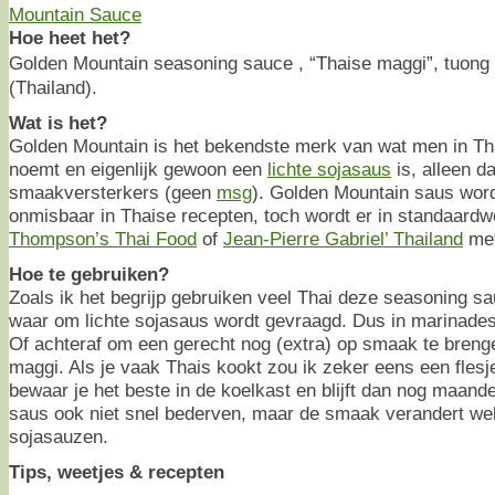
Hoe heet het?
Golden Mountain seasoning sauce , “Thaise maggi”, tu
(Thailand).
Wat is het?
Golden Mountain is het bekendste merk van wat men in Th
noemt en eigenlijk gewoon een
lichte sojasaus
is, alleen da
smaakversterkers (geen
msg
). Golden Mountain saus wor
onmisbaar in Thaise recepten, toch wordt er in standaard
Thompson’s Thai Food
of
Jean-Pierre Gabriel’ Thailand
met
Hoe te gebruiken?
Zoals ik het begrijp gebruiken veel Thai deze seasoning sa
waar om lichte sojasaus wordt gevraagd. Dus in marinades
Of achteraf om een gerecht nog (extra) op smaak te brenge
maggi. Als je vaak Thais kookt zou ik zeker eens een fles
bewaar je het beste in de koelkast en blijft dan nog maand
saus ook niet snel bederven, maar de smaak verandert wel,
sojasauzen.
Tips, weetjes & recepten