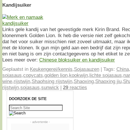
Kandijsuiker
Links gele kandij van het gevestigde merk Kirin Brand. Re
klonenmerk Golden Lion. Ik heb die versie niet zelf gekoch
dat het voor suiker misschien niet zoveel uitmaakt, maar i
met de klonen. Ik gun mijn geld aan een bedrijf dat zijn repu
en niet bang is om zijn contactgegevens op het etiket te ze
Lees meer over:
Chinese bloksuiker en kandijsuiker
Geplaatst in
Keukengerei/kennis
,
Sojasauzen
|
Tags:
China
sojasaus
,
copycats
,
golden lion
,
kookwijn
,
lichte sojasaus
,
na
wine
,
rijstwijn
,
Shaohsing rijstwijn
,
Shaoxing
,
Shaoxing jiu
,
Sh
rijstwijn
,
sojasaus
,
sunwick
|
29
reacties
DOORZOEK DE SITE
Zoeken
naar:
- advertentie -