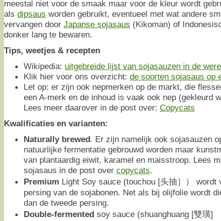
meestal niet voor de smaak maar voor de kleur wordt gebr
als
dipsaus
worden gebruikt, eventueel met wat andere s
vervangen door
Japanse sojasaus
(Kikoman) of Indonesisc
donker lang te bewaren.
Tips, weetjes & recepten
Wikipedia:
uitgebreide lijst van sojasauzen in de were
Klik hier voor ons overzicht:
de soorten sojasaus op ee
Let op: er zijn ook nepmerken op de markt, die flesse
een A-merk en de inhoud is vaak ook nep (gekleurd w
Lees meer daarover in de post over:
Copycats
Kwalificaties en varianten:
Naturally brewed
. Er zijn namelijk ook sojasauzen o
natuurlijke fermentatie gebrouwd worden maar kunstm
van plantaardig eiwit, karamel en maisstroop. Lees 
sojasaus in de post over
copycats
.
Premium
Light Soy sauce (touchou [头抽］） wordt ve
persing van de sojabonen. Net als bij olijfolie wordt
dan de tweede persing.
Double-fermented
soy sauce (shuanghuang [雙璜]