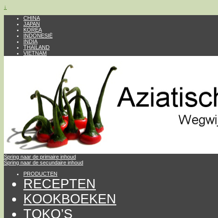
↓
CHINA
JAPAN
KOREA
INDONESIË
INDIA
THAILAND
VIETNAM
Spring naar de primaire inhoud
Spring naar de secundaire inhoud
PRODUCTEN
RECEPTEN
KOOKBOEKEN
TOKO’S