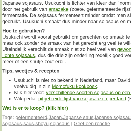
Japanse sojasaus. Usukuchi is lichter van kleur dan “nor
door het gebruik van
amazake
(zoete, gefermenteerde rijst
fermentatie. De sojasaus fermenteert minder omdat men 
gebruikt. Usukuchi smaakt dus minder naar sojasaus en m
Hoe te gebruiken?
Usukuchi wordt vooral gebruikt om gerechten op smaak te 
maar ook zonder de smaak van het gerecht erg veel te wil
Uiteindelijk verschilt de smaak niet zo heel veel van
gewon
lichte sojasaus
, dus die drie zijn onderling redelijk goed v
meer of een snufje zout erbij.
Tips, weetjes & recepten
Usukuchi is niet zo bekend in Nederland, maar David
veelvuldig in zijn
Momofuku kookboek
.
Klik hier voor:
verschillende soorten sojasaus op een r
Wikipedia:
uitgebreide lijst van sojasauzen per land
(E
Wat is er te koop? (klik hier)
Tags:
gefermenteerd
,
Japan
,
Japanse saus
,
japanse sojasau
sojasaus
,
saus
,
shoyu
,
sojasaus
|
Geef een reactie