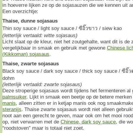
in hoeverre lijken ze op de sojasauzen die we kennen uit 
Een overzichtje:
Thaise, dunne sojasaus
Thin soy sauce / light soy sauce / ซีอิ๊วขาว / siew kao
(letterlijk vertaald: witte sojasaus)
Licht slaat op de kleur, niet het zoutgehalte, want dit is de
vergelijkbaar in smaak en gebruik met gewone
Chinese lic
(Kikkoman) sojasaus
.
Thaise, zwarte sojasaus
Black soy sauce / dark soy sauce / thick soy sauce / ซีอิ๊
dohm
(letterlijk vertaald: zwarte sojasaus)
Deze stroperige sojasaus wordt tijdens het fermenteren 
palmsuiker
. Lijkt in smaak een beetje op de betere merke
manis
, alleen zitten er in ketjap manis ook nog smaakmak
steranijs
. Thaise zwarte sojasaus wordt niet alleen gebruik
noot aan een gerecht te geven, maar ook om het mooi roodb
op, niet verwarren met de
Chinese, dark soy sauce
, die w
“roodstoven” maar is totaal niet zoet.