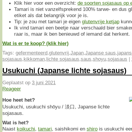
Klik hier voor een overzicht:
de soorten sojasaus op ee
Tamari is niet vanzelfsprekend 100% tarwe- en dus glu
etiket als dat belangrijk voor je is.
Tip: je zou met tamari je eigen
glutenvrije ketjap
kunn
Ik vind tamari een beetje naar verschaald bier smaken
raar is, maar ik ben benieuwd of iemand dat herkent.
Wat is er te koop? (klik hier)
Tags:
gefermenteerd
,
glutenvrij
,
Japan
,
Japanse saus
,
japans
sojasaus
,
kikkoman
,
lichte sojasaus
,
saus
,
shoyu
,
sojasaus
|
Usukuchi (Japanse lichte sojasaus)
Geplaatst op
3 juni 2021
Reageer
Hoe heet het?
Usukuchi, usukuchi shōyu / 淡口, Japanse lichte
sojasaus.
Wat is het?
Naast
koikuchi
,
tamari
, saishikomi en
shiro
is usukuchi een