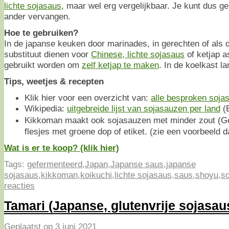
lichte sojasaus
, maar wel erg vergelijkbaar. Je kunt dus ge
ander vervangen.
Hoe te gebruiken?
In de japanse keuken door marinades, in gerechten of als 
substituut dienen voor
Chinese, lichte sojasaus
of ketjap a
gebruikt worden om
zelf ketjap te maken
. In de koelkast l
Tips, weetjes & recepten
Klik hier voor een overzicht van:
alle besproken soja
Wikipedia:
uitgebreide lijst van sojasauzen per land
(E
Kikkoman maakt ook sojasauzen met minder zout (G
flesjes met groene dop of etiket. (zie een voorbeeld d
Wat is er te koop? (klik hier)
Tags:
gefermenteerd
,
Japan
,
Japanse saus
,
japanse
sojasaus
,
kikkoman
,
koikuchi
,
lichte sojasaus
,
saus
,
shoyu
,
s
reacties
Tamari (Japanse, glutenvrije sojasau
Geplaatst op
3 juni 2021