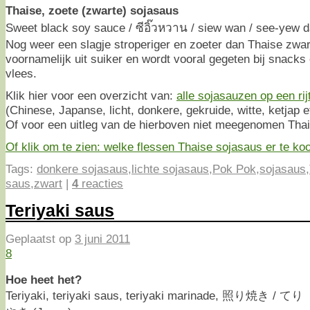
Thaise, zoete (zwarte) sojasaus
Sweet black soy sauce / ซีอิ๊วหวาน / siew wan / see-yew
Nog weer een slagje stroperiger en zoeter dan Thaise zwar
voornamelijk uit suiker en wordt vooral gegeten bij snacks o
vlees.
Klik hier voor een overzicht van:
alle sojasauzen op een rij
(Chinese, Japanse, licht, donkere, gekruide, witte, ketjap e
Of voor een uitleg van de hierboven niet meegenomen Tha
Of klik om te zien: welke flessen Thaise sojasaus er te koop
Tags:
donkere sojasaus
,
lichte sojasaus
,
Pok Pok
,
sojasaus
,
saus
,
zwart
|
4
reacties
Teriyaki saus
Geplaatst op
3 juni 2011
8
Hoe heet het?
Teriyaki, teriyaki saus, teriyaki marinade, 照り焼き / てり