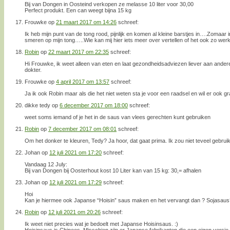
Bij van Dongen in Oosteind verkopen ze melasse 10 liter voor 30,00
Perfect produkt. Een can weegt bijna 15 kg
Frouwke
op
21 maart 2017 om 14:26
schreef:
Ik heb mijn punt van de tong rood, pijnlijk en komen al kleine barstjes in….Zomaar
smeren op mijn tong…..Wie kan mij hier iets meer over vertellen of het ook zo we
Robin
op
22 maart 2017 om 22:35
schreef:
Hi Frouwke, ik weet alleen van eten en laat gezondheidsadviezen liever aan andere
dokter.
Frouwke
op
4 april 2017 om 13:57
schreef:
Ja ik ook Robin maar als die het niet weten sta je voor een raadsel en wil er ook g
dikke tedy
op
6 december 2017 om 18:00
schreef:
weet soms iemand of je het in de saus van vlees gerechten kunt gebruiken
Robin
op
7 december 2017 om 08:01
schreef:
Om het donker te kleuren, Tedy? Ja hoor, dat gaat prima. Ik zou niet teveel gebruike
Johan
op
12 juli 2021 om 17:20
schreef:
Vandaag 12 July:
Bij van Dongen bij Oosterhout kost 10 Liter kan van 15 kg: 30,= afhalen
Johan
op
12 juli 2021 om 17:29
schreef:
Hoi
Kan je hiermee ook Japanse “Hoisin” saus maken en het vervangt dan ? Sojasaus
Robin
op
12 juli 2021 om 20:26
schreef:
Ik weet niet precies wat je bedoelt met Japanse Hoisinsaus. :)
Hoisinsaus is Chinees. Misschien zijn er Japanse fabrikanten die een eigen versie