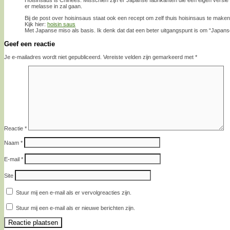
er melasse in zal gaan.
Bij de post over hoisinsaus staat ook een recept om zelf thuis hoisinsaus te maken
Kijk hier:
hoisin saus
Met Japanse miso als basis. Ik denk dat dat een beter uitgangspunt is om “Japans
Geef een reactie
Je e-mailadres wordt niet gepubliceerd.
Vereiste velden zijn gemarkeerd met
*
Reactie
*
Naam
*
E-mail
*
Site
Stuur mij een e-mail als er vervolgreacties zijn.
Stuur mij een e-mail als er nieuwe berichten zijn.