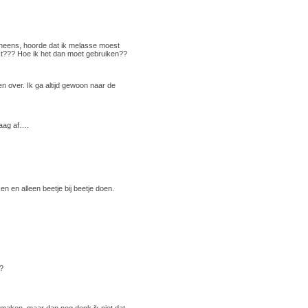
 ineens, hoorde dat ik melasse moest
rkt??? Hoe ik het dan moet gebruiken??
n over. Ik ga altijd gewoon naar de
raag af….
n en alleen beetje bij beetje doen.
?
 maken, maar dan nog denk ik niet dat