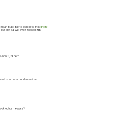
n maar. Maar hier is een lijstje met
online
 dus het zal wel even zoeken zijn.
n heb 2,69 euro.
 mond te schoon houden met een
h ook echte melasse?