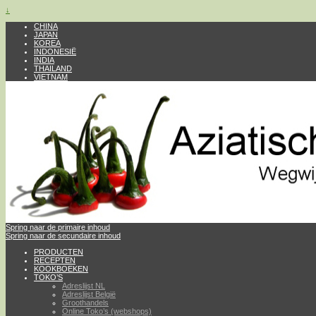
↓
CHINA
JAPAN
KOREA
INDONESIË
INDIA
THAILAND
VIETNAM
Spring naar de primaire inhoud
Spring naar de secundaire inhoud
PRODUCTEN
RECEPTEN
KOOKBOEKEN
TOKO’S
Adreslijst NL
Adreslijst België
Groothandels
Online Toko’s (webshops)