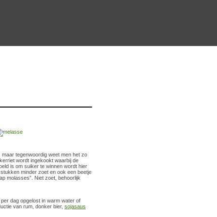
et, maar tegenwoordig weet men het zo
kerriet wordt ingekookt waarbij de
eld is om suiker te winnen wordt hier
, stukken minder zoet en ook een beetje
rap molasses”. Niet zoet, behoorlijk
per dag opgelost in warm water of
uctie van rum, donker bier,
sojasaus