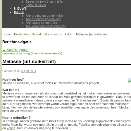
Bezochte toko’s op ’n rijtje
Toko Reviews
NIEUWS
INDEX
Alle producten op een rijtje
Alle recepten op een rijtje
Alle toko’s op een rijtje
Alle kookboeken op een rijtje
Home
→
Producten
→
Smaakmakers enzo
→
Suiker
→
Melasse (uit suikerriet)
Berichtnavigatie
←
Kleefrijst (ketan)
Lapsang Souchong (thee met rooksmaak)
→
Melasse (uit suikerriet)
Geplaatst op
3 juni 2011
Hoe heet het?
Melasse / molasse, suikerriet melasse, blackstrap molasses (engels).
Wat is het?
Melasse was vroeger een afvalproduct dat overbleef bij het maken van suiker uit suikerri
te bewerken dat het een zeer bruikbaar en zelfs gezond bijproduct is geworden. Sap uit sui
suikers karamelliseren, deze zoete siroop heet dan “first molasses”. Omdat dit proces bedo
de suiker uitgehaald, wat overblijft wordt verder ingekookt en heet dan “second molasses”
bitter. Hier worden de laatste suikers ook uitgefilterd en wat je dan overhoudt heet “blackst
bitter en vol mineralen.
Hoe te gebruiken?
In sommige landen gebruikt men blackstrap melasse als voedingssupplement: 2 theelepels 
melk. Maar het wordt ook gebruikt in
brood
en gebak. Fabrikanten gebruiken het bij de prod
en
ketjap
. Koel en donker nog lang te bewaren.