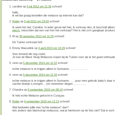
caroline
op
5 juli 2012 om 21:36
schreef:
hallo,
ik wil dat graag bestellen die melasse op internet kan dat?
Robin
op
5 juli 2012 om 23:03
schreef:
Ik weet het niet, Caroline. In ieder geval niet hier, ik verkoop niks, ik beschrijf allee
toko’s
, misschien dat een van hen het verkoopt? Het is niet zo’n gangbaar product,
M
op
30 augustus 2012 om 11:25
schreef:
De Tuinen verkoopt het!
Emmy Masselink
op
4 april 2013 om 10:29
schreef:
Voor iemand die nog zoekt.
Je kan de Black Strap Molasses kopen bij de Tuinen voor als ik het goed onthoude
viren
op
5 december 2014 om 11:22
schreef:
echte melasse is te krijgen alleen in Suriname…………………
viren
op
5 december 2014 om 11:33
schreef:
echte melasse is te krijgen alleen in Suriname…….puur men gebruik baby’s daar
zachte-doekje s,morgen….(en meeeeeer dingen …………..
Chandra
op
9 september 2015 om 08:19
schreef:
Ik heb echte Melasse gekocht in Curaçao.
Robin
op
9 september 2015 om 12:13
schreef:
Wat bedoelen jullie met “echte melasse” dan?
Iets anders dan blackstrap molasses, wat je hierboven op de foto ziet? Dat is toc