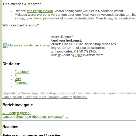
Tips, weetjes & recepten
Recept:
zelf ketjap maken
. Vooral handig voor wie niet in Nederland woont.
Melasse wordt wel eens vervangen door een (mix) van de volgende producten: blac
stroop,
gula djawa, palmsuiker
of bruine basterdsuiker. Maar let op, het resulaat wo
Wat is er zoal te koop?
merk
: Rayner’s
land van herkomst
:
etiket
: Classic Crude Black Strap Molasses
ingrediënten
: melasse uit suikerriet
prijsindicatie
: € 1,50 (?) (340g)
NB
: gekocht bij
Tjin’s
in Amsterdam
Dit delen:
Facebook
X
Print
Pinterest
Geplaatst in
Suiker
Tags:
blackstrap
,
cane sugar
,
China
,
India
,
Indonesië
,
Japan
,
Korea
,
melas
Lanka
,
stroop
,
suiker
,
suikerriet
,
Thailand
,
Vietnam
permalink
Berichtnavigatie
←
Kleefrijst (ketan)
Lapsang Souchong (thee met rooksmaak)
→
Reacties
Melasse (uit suikerriet)
— 24 reacties