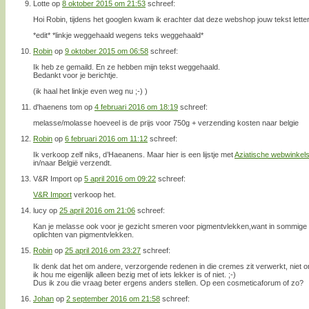
Lotte
op
8 oktober 2015 om 21:53
schreef:
Hoi Robin, tijdens het googlen kwam ik erachter dat deze webshop jouw tekst lette
*edit* *linkje weggehaald wegens teks weggehaald*
Robin
op
9 oktober 2015 om 06:58
schreef:
Ik heb ze gemaild. En ze hebben mijn tekst weggehaald.
Bedankt voor je berichtje.
(ik haal het linkje even weg nu ;-) )
d'haenens tom
op
4 februari 2016 om 18:19
schreef:
melasse/molasse hoeveel is de prijs voor 750g + verzending kosten naar belgie
Robin
op
6 februari 2016 om 11:12
schreef:
Ik verkoop zelf niks, d’Haeanens. Maar hier is een lijstje met
Aziatische webwinkel
in/naar België verzendt.
V&R Import
op
5 april 2016 om 09:22
schreef:
V&R Import
verkoop het.
lucy
op
25 april 2016 om 21:06
schreef:
Kan je melasse ook voor je gezicht smeren voor pigmentvlekken,want in sommige 
oplichten van pigmentvlekken.
Robin
op
25 april 2016 om 23:27
schreef:
Ik denk dat het om andere, verzorgende redenen in die cremes zit verwerkt, niet om
ik hou me eigenlijk alleen bezig met of iets lekker is of niet. ;-)
Dus ik zou die vraag beter ergens anders stellen. Op een cosmeticaforum of zo?
Johan
op
2 september 2016 om 21:58
schreef: