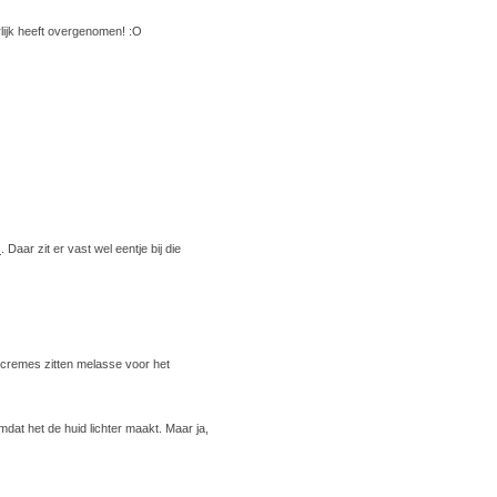
rlijk heeft overgenomen! :O
s
. Daar zit er vast wel eentje bij die
cremes zitten melasse voor het
dat het de huid lichter maakt. Maar ja,