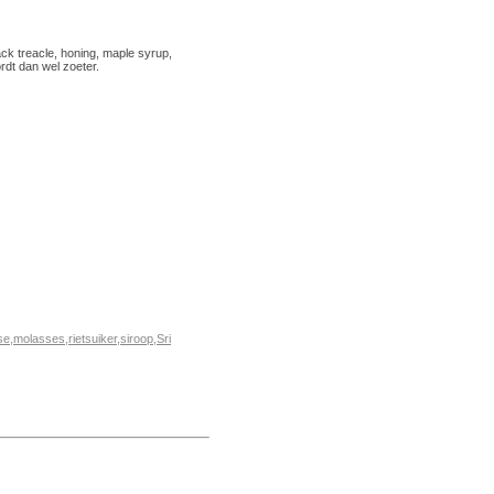
k treacle, honing, maple syrup,
rdt dan wel zoeter.
se
,
molasses
,
rietsuiker
,
siroop
,
Sri