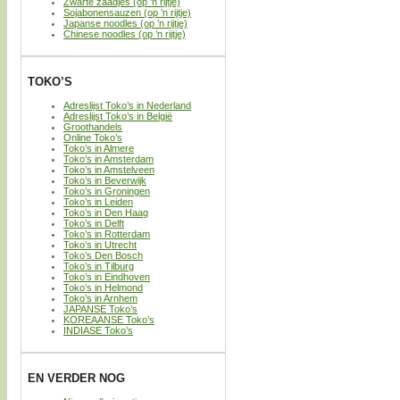
Zwarte zaadjes (op ’n rijtje)
Sojabonensauzen (op ’n rijtje)
Japanse noodles (op ’n rijtje)
Chinese noodles (op ’n rijtje)
TOKO’S
Adreslijst Toko’s in Nederland
Adreslijst Toko’s in België
Groothandels
Online Toko’s
Toko’s in Almere
Toko’s in Amsterdam
Toko’s in Amstelveen
Toko’s in Beverwijk
Toko’s in Groningen
Toko’s in Leiden
Toko’s in Den Haag
Toko’s in Delft
Toko’s in Rotterdam
Toko’s in Utrecht
Toko’s Den Bosch
Toko’s in Tilburg
Toko’s in Eindhoven
Toko’s in Helmond
Toko’s in Arnhem
JAPANSE Toko’s
KOREAANSE Toko’s
INDIASE Toko’s
EN VERDER NOG