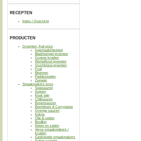
RECEPTEN
Index / Overzicht
PRODUCTEN
Groenten, fruit enzo
Ingemaakt/pickled
Blad/stengel groenten
Groene kruiden
Wortel/knol groenten
Vrucht/peul groenten
Fruit
Bloemen
Paddestoelen
Zeewier
Smaakmakers enzo
Sojasauzen
Azijnen
Kook wijn
Chilisauzen
Bonensauzen
Boemboes & Currypasta
Overige sauzen
Kokos
Olie & vetten
Bouillon
Noten en zaden
Verse smaakmakers /
kruiden
Gedroogde smaakmakers
Suiker soorten