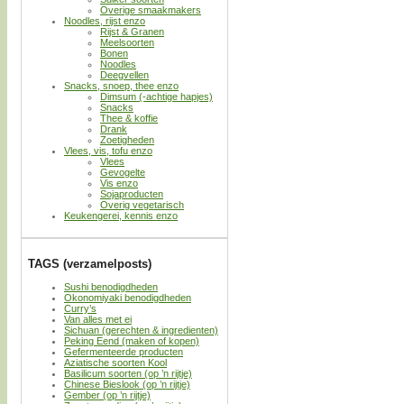
Overige smaakmakers
Noodles, rijst enzo
Rijst & Granen
Meelsoorten
Bonen
Noodles
Deegvellen
Snacks, snoep, thee enzo
Dimsum (-achtige hapjes)
Snacks
Thee & koffie
Drank
Zoetigheden
Vlees, vis, tofu enzo
Vlees
Gevogelte
Vis enzo
Sojaproducten
Overig vegetarisch
Keukengerei, kennis enzo
TAGS (verzamelposts)
Sushi benodigdheden
Okonomiyaki benodigdheden
Curry’s
Van alles met ei
Sichuan (gerechten & ingredienten)
Peking Eend (maken of kopen)
Gefermenteerde producten
Aziatische soorten Kool
Basilicum soorten (op ’n rijtje)
Chinese Bieslook (op ’n rijtje)
Gember (op ’n rijtje)