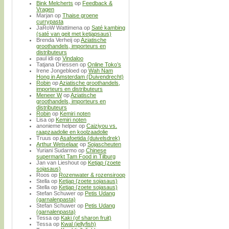
Bink Melcherts
op
Feedback &
Vragen
Marjan
op
Thaise groene
currypasta
JaRoW Wattimena
op
Saté kambing
(saté van geit met ketjapsaus)
Brenda Verheij
op
Aziatische
groothandels, importeurs en
distributeurs
paul idi
op
Vindaloo
Tatjana Driessen
op
Online Toko’s
Irene Jongebloed
op
Wah Nam
Hong in Amsterdam (Duivendrecht)
Robin
op
Aziatische groothandels,
importeurs en distributeurs
Meneer W
op
Aziatische
groothandels, importeurs en
distributeurs
Robin
op
Kemiri noten
Lisa
op
Kemiri noten
anonieme helper
op
Caiziyou vs.
raapzaadolie en koolzaadolie
Truus
op
Asafoetida (duivelsdrek)
Arthur Wetselaar
op
Sojascheuten
Yuriani Sudarmo
op
Chinese
supermarkt Tam Food in Tilburg
Jan van Lieshout
op
Ketjap (zoete
sojasaus)
Roos
op
Rozenwater & rozensiroop
Stella
op
Ketjap (zoete sojasaus)
Stella
op
Ketjap (zoete sojasaus)
Stefan Schuwer
op
Petis Udang
(garnalenpasta)
Stefan Schuwer
op
Petis Udang
(garnalenpasta)
Tessa
op
Kaki (of sharon fruit)
Tessa
op
Kwal (jellyfish)