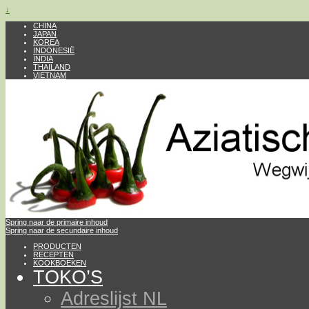
↓
CHINA
JAPAN
KOREA
INDONESIË
INDIA
THAILAND
VIETNAM
Spring naar de primaire inhoud
Spring naar de secundaire inhoud
PRODUCTEN
RECEPTEN
KOOKBOEKEN
TOKO’S
Adreslijst NL