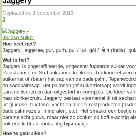
Jaggery
Geplaatst op
1 september 2013
8
Hoe heet het?
Jaggery, jaggeree, gur, gurh, guḷ / गुळ, gôḷ / ગોળ (India), gu
Wat is het?
Jaggery is ongeraffineerde, ongecentrifugeerde suiker voor
Pakistaanse en Sri Lankaanse keukens. Traditioneel werd 
suikerriet of (beter) het sap van de dadelpalm. Tegenwoo
en sagopalmsap. Het palmsap (of suikerrietsap) wordt ingek
caramelliseren en dan uitgestort in vormpjes. De kleur vari
naar donkerbruin. Jaggery bestaat voornamelijk uit sacha
uit glucose, fructose, vocht en allerlei restproducten (asdeel
dadelpalmvezels, mineralen, etc). Het smaakt een beetje na
caramelachtig dus, maar niet zo donker cq koffie-achtig a
ook een licht alcoholachtig bijsmaakje.
Hoe te gebruiken?