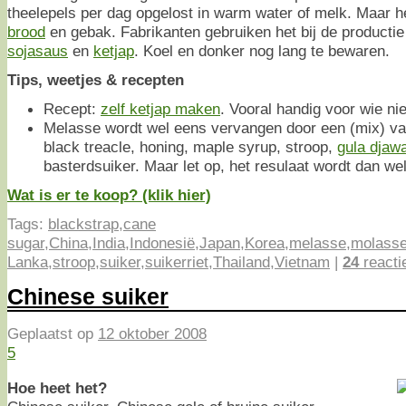
theelepels per dag opgelost in warm water of melk. Maar he
brood
en gebak. Fabrikanten gebruiken het bij de productie
sojasaus
en
ketjap
. Koel en donker nog lang te bewaren.
Tips, weetjes & recepten
Recept:
zelf ketjap maken
. Vooral handig voor wie ni
Melasse wordt wel eens vervangen door een (mix) va
black treacle, honing, maple syrup, stroop,
gula djaw
basterdsuiker. Maar let op, het resulaat wordt dan wel
Wat is er te koop? (klik hier)
Tags:
blackstrap
,
cane
sugar
,
China
,
India
,
Indonesië
,
Japan
,
Korea
,
melasse
,
molass
Lanka
,
stroop
,
suiker
,
suikerriet
,
Thailand
,
Vietnam
|
24
reacti
Chinese suiker
Geplaatst op
12 oktober 2008
5
Hoe heet het?