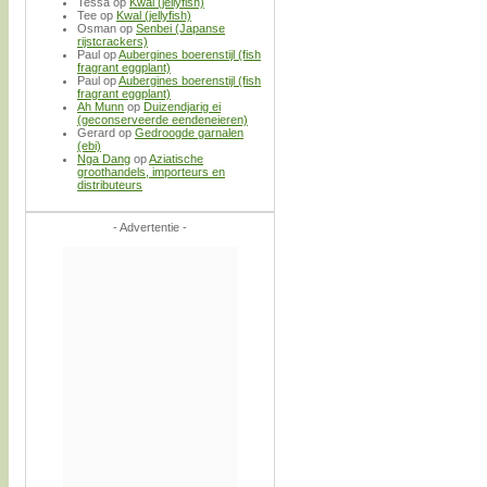
Tessa
op
Kwal (jellyfish)
Tee
op
Kwal (jellyfish)
Osman
op
Senbei (Japanse
rijstcrackers)
Paul
op
Aubergines boerenstijl (fish
fragrant eggplant)
Paul
op
Aubergines boerenstijl (fish
fragrant eggplant)
Ah Munn
op
Duizendjarig ei
(geconserveerde eendeneieren)
Gerard
op
Gedroogde garnalen
(ebi)
Nga Dang
op
Aziatische
groothandels, importeurs en
distributeurs
- Advertentie -