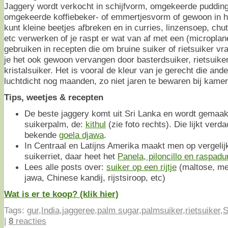
Jaggery wordt verkocht in schijfvorm, omgekeerde puddin
omgekeerde koffiebeker- of emmertjesvorm of gewoon in 
kunt kleine beetjes afbreken en in curries, linzensoep, chu
etc verwerken of je raspt er wat van af met een (microplan
gebruiken in recepten die om bruine suiker of rietsuiker 
je het ook gewoon vervangen door basterdsuiker, rietsuike
kristalsuiker. Het is vooral de kleur van je gerecht die ande
luchtdicht nog maanden, zo niet jaren te bewaren bij kame
Tips, weetjes & recepten
De beste jaggery komt uit Sri Lanka en wordt gemaak
suikerpalm, de:
kithul
(zie foto rechts). Die lijkt ver
bekende
goela djawa
.
In Centraal en Latijns Amerika maakt men op vergelijk
suikerriet, daar heet het
Panela, piloncillo en raspad
Lees alle posts over:
suiker op een rijtje
(maltose, me
jawa, Chinese kandij, rijstsiroop, etc)
Wat is er te koop? (klik hier)
Tags:
gur
,
India
,
jaggeree
,
palm sugar
,
palmsuiker
,
rietsuiker
,
S
|
8
reacties