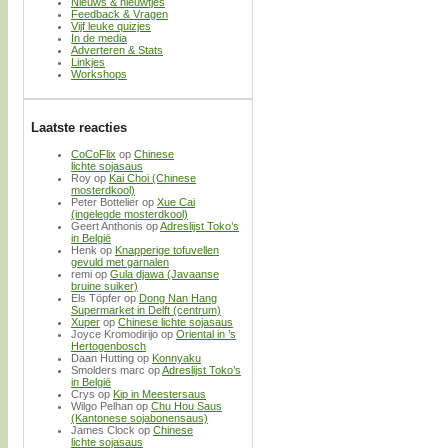
Nieuws & nieuwtjes
Feedback & Vragen
Vijf leuke quizjes
In de media
Adverteren & Stats
Linkjes
Workshops
Laatste reacties
CoCoFlix
op
Chinese
lichte sojasaus
Roy
op
Kai Choi (Chinese
mosterdkool)
Peter Bottelier
op
Xue Cai
(ingelegde mosterdkool)
Geert Anthonis
op
Adreslijst Toko’s
in België
Henk
op
Knapperige tofuvellen
gevuld met garnalen
remi
op
Gula djawa (Javaanse
bruine suiker)
Els Töpfer
op
Dong Nan Hang
Supermarket in Delft (centrum)
Xuper
op
Chinese lichte sojasaus
Joyce Kromodirijo
op
Oriental in ’s
Hertogenbosch
Daan Hutting
op
Konnyaku
Smolders marc
op
Adreslijst Toko’s
in België
Crys
op
Kip in Meestersaus
Wilgo Pelhan
op
Chu Hou Saus
(Kantonese sojabonensaus)
James Clock
op
Chinese
lichte sojasaus