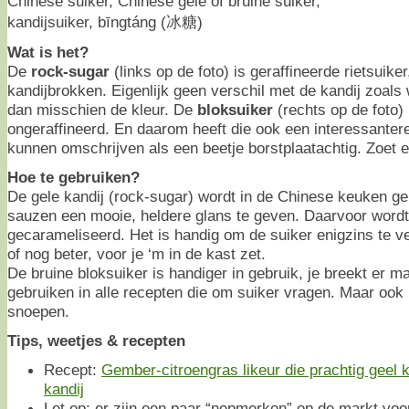
Chinese suiker, Chinese gele of bruine suiker,
kandijsuiker, bīngtáng (冰糖)
Wat is het?
De
rock-sugar
(links op de foto) is geraffineerde rietsuiker
kandijbrokken. Eigenlijk geen verschil met de kandij zoals 
dan misschien de kleur. De
bloksuiker
(rechts op de foto) 
ongeraffineerd. En daarom heeft die ook een interessanter
kunnen omschrijven als een beetje borstplaatachtig. Zoet 
Hoe te gebruiken?
De gele kandij (rock-sugar) wordt in de Chinese keuken 
sauzen een mooie, heldere glans te geven. Daarvoor wordt
gecarameliseerd. Het is handig om de suiker enigzins te v
of nog beter, voor je ‘m in de kast zet.
De bruine bloksuiker is handiger in gebruik, je breekt er ma
gebruiken in alle recepten die om suiker vragen. Maar ook
snoepen.
Tips, weetjes & recepten
Recept:
Gember-citroengras likeur die prachtig geel k
kandij
Let op: er zijn een paar “nepmerken” op de markt vo