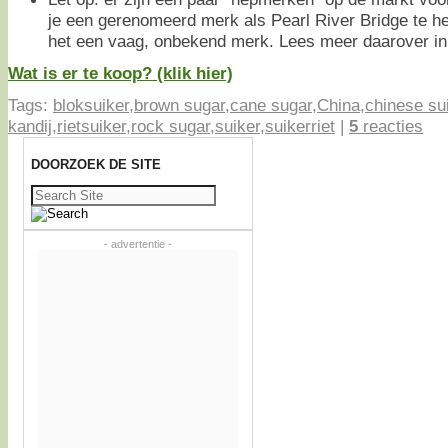
je een gerenomeerd merk als Pearl River Bridge te h
het een vaag, onbekend merk. Lees meer daarover in
Wat is er te koop? (klik hier)
Tags:
bloksuiker
,
brown sugar
,
cane sugar
,
China
,
chinese su
kandij
,
rietsuiker
,
rock sugar
,
suiker
,
suikerriet
|
5
reacties
DOORZOEK DE SITE
Zoeken
naar:
- advertentie -