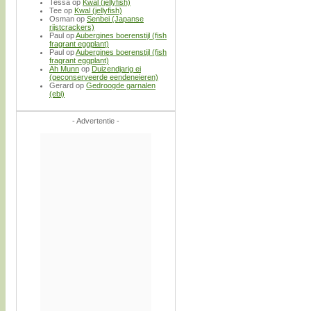
Tessa
op
Kwal (jellyfish)
Tee
op
Kwal (jellyfish)
Osman
op
Senbei (Japanse
rijstcrackers)
Paul
op
Aubergines boerenstijl (fish
fragrant eggplant)
Paul
op
Aubergines boerenstijl (fish
fragrant eggplant)
Ah Munn
op
Duizendjarig ei
(geconserveerde eendeneieren)
Gerard
op
Gedroogde garnalen
(ebi)
- Advertentie -