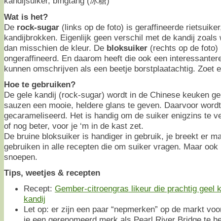
kandijsuiker, bīngtáng (冰糖)
Wat is het?
De
rock-sugar
(links op de foto) is geraffineerde rietsuiker
kandijbrokken. Eigenlijk geen verschil met de kandij zoals 
dan misschien de kleur. De
bloksuiker
(rechts op de foto) 
ongeraffineerd. En daarom heeft die ook een interessanter
kunnen omschrijven als een beetje borstplaatachtig. Zoet 
Hoe te gebruiken?
De gele kandij (rock-sugar) wordt in de Chinese keuken 
sauzen een mooie, heldere glans te geven. Daarvoor wordt
gecarameliseerd. Het is handig om de suiker enigzins te v
of nog beter, voor je ‘m in de kast zet.
De bruine bloksuiker is handiger in gebruik, je breekt er ma
gebruiken in alle recepten die om suiker vragen. Maar ook
snoepen.
Tips, weetjes & recepten
Recept:
Gember-citroengras likeur die prachtig geel k
kandij
Let op: er zijn een paar “nepmerken” op de markt vo
je een gerenomeerd merk als Pearl River Bridge te h