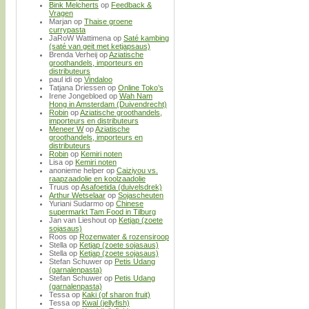
Bink Melcherts
op
Feedback &
Vragen
Marjan
op
Thaise groene
currypasta
JaRoW Wattimena
op
Saté kambing
(saté van geit met ketjapsaus)
Brenda Verheij
op
Aziatische
groothandels, importeurs en
distributeurs
paul idi
op
Vindaloo
Tatjana Driessen
op
Online Toko’s
Irene Jongebloed
op
Wah Nam
Hong in Amsterdam (Duivendrecht)
Robin
op
Aziatische groothandels,
importeurs en distributeurs
Meneer W
op
Aziatische
groothandels, importeurs en
distributeurs
Robin
op
Kemiri noten
Lisa
op
Kemiri noten
anonieme helper
op
Caiziyou vs.
raapzaadolie en koolzaadolie
Truus
op
Asafoetida (duivelsdrek)
Arthur Wetselaar
op
Sojascheuten
Yuriani Sudarmo
op
Chinese
supermarkt Tam Food in Tilburg
Jan van Lieshout
op
Ketjap (zoete
sojasaus)
Roos
op
Rozenwater & rozensiroop
Stella
op
Ketjap (zoete sojasaus)
Stella
op
Ketjap (zoete sojasaus)
Stefan Schuwer
op
Petis Udang
(garnalenpasta)
Stefan Schuwer
op
Petis Udang
(garnalenpasta)
Tessa
op
Kaki (of sharon fruit)
Tessa
op
Kwal (jellyfish)