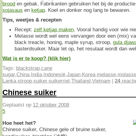
brood
en gebak. Fabrikanten gebruiken het bij de productie
sojasaus
en
ketjap
. Koel en donker nog lang te bewaren.
Tips, weetjes & recepten
Recept:
zelf ketjap maken
. Vooral handig voor wie ni
Melasse wordt wel eens vervangen door een (mix) va
black treacle, honing, maple syrup, stroop,
gula djaw
basterdsuiker. Maar let op, het resulaat wordt dan wel
Wat is er te koop? (klik hier)
Tags:
blackstrap
,
cane
sugar
,
China
,
India
,
Indonesië
,
Japan
,
Korea
,
melasse
,
molass
Lanka
,
stroop
,
suiker
,
suikerriet
,
Thailand
,
Vietnam
|
24
reacti
Chinese suiker
Geplaatst op
12 oktober 2008
5
Hoe heet het?
Chinese suiker, Chinese gele of bruine suiker,