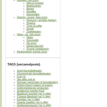
Rijst & Granen
Meelsoorten
Bonen
Noodles
Deegvellen
Snacks, snoep, thee enzo
Dimsum (-achtige hapjes)
Snacks
Thee & koffie
Drank
Zoetigheden
Vlees, vis, tofu enzo
Vlees
Gevogelte
Vis enzo
Sojaproducten
Overig vegetarisch
Keukengerei, kennis enzo
TAGS (verzamelposts)
Sushi benodigdheden
Okonomiyaki benodigdheden
Curry’s
Van alles met ei
Sichuan (gerechten & ingredienten)
Peking Eend (maken of kopen)
Gefermenteerde producten
Aziatische soorten Kool
Basilicum soorten (op ’n rijtje)
Chinese Bieslook (op ’n rijtje)
Gember (op ’n rijtje)
Zwarte zaadjes (op ’n rijtje)
Sojabonensauzen (op ’n rijtje)