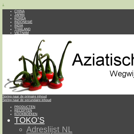
↓
CHINA
JAPAN
KOREA
INDONESIË
INDIA
THAILAND
VIETNAM
Spring naar de primaire inhoud
Spring naar de secundaire inhoud
PRODUCTEN
RECEPTEN
KOOKBOEKEN
TOKO’S
Adreslijst NL