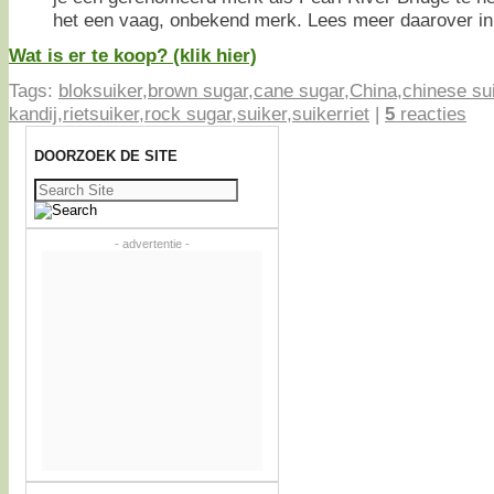
het een vaag, onbekend merk. Lees meer daarover in
Wat is er te koop? (klik hier)
Tags:
bloksuiker
,
brown sugar
,
cane sugar
,
China
,
chinese su
kandij
,
rietsuiker
,
rock sugar
,
suiker
,
suikerriet
|
5
reacties
DOORZOEK DE SITE
Zoeken
naar:
- advertentie -