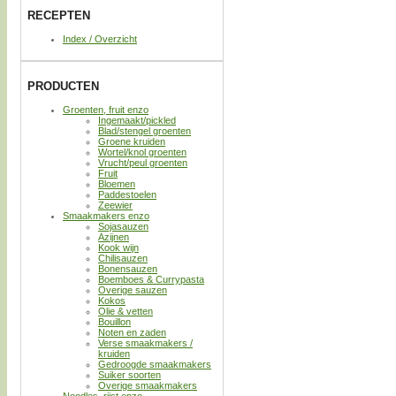
RECEPTEN
Index / Overzicht
PRODUCTEN
Groenten, fruit enzo
Ingemaakt/pickled
Blad/stengel groenten
Groene kruiden
Wortel/knol groenten
Vrucht/peul groenten
Fruit
Bloemen
Paddestoelen
Zeewier
Smaakmakers enzo
Sojasauzen
Azijnen
Kook wijn
Chilisauzen
Bonensauzen
Boemboes & Currypasta
Overige sauzen
Kokos
Olie & vetten
Bouillon
Noten en zaden
Verse smaakmakers /
kruiden
Gedroogde smaakmakers
Suiker soorten
Overige smaakmakers
Noodles, rijst enzo