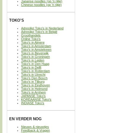
Japanse noodles (op ’n rijtje)
Chinese noodles (op ’n rijtje)
TOKO’S
Adreslijst Toko’s in Nederland
Adreslijst Toko’s in België
Groothandels
Online Toko’s
Toko’s in Almere
Toko’s in Amsterdam
Toko’s in Amstelveen
Toko’s in Beverwijk
Toko’s in Groningen
Toko’s in Leiden
Toko’s in Den Haag
Toko’s in Delft
Toko’s in Rotterdam
Toko’s in Utrecht
Toko’s Den Bosch
Toko’s in Tilburg
Toko’s in Eindhoven
Toko’s in Helmond
Toko’s in Arnhem
JAPANSE Toko’s
KOREAANSE Toko’s
INDIASE Toko’s
EN VERDER NOG
Nieuws & nieuwtjes
Feedback & Vragen