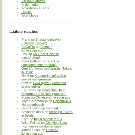
Vijf leuke quizjes
In de media
Adverteren & Stats
Linkjes
Workshops
Laatste reacties
Frank
op
Shaoxing rijstwijn
(Chinese rijstwijn)
CoCoFlix
op
Chinese
lichte sojasaus
Roy
op
Kai Choi (Chinese
mosterdkool)
Peter Bottelier
op
Xue Cai
(ingelegde mosterdkool)
Geert Anthonis
op
Adreslijst Toko’s
in België
Henk
op
Knapperige tofuvellen
gevuld met garnalen
remi
op
Gula djawa (Javaanse
bruine suiker)
Els Töpfer
op
Dong Nan Hang
Supermarket in Delft (centrum)
Xuper
op
Chinese lichte sojasaus
Joyce Kromodirijo
op
Oriental in ’s
Hertogenbosch
Daan Hutting
op
Konnyaku
Smolders marc
op
Adreslijst Toko’s
in België
Crys
op
Kip in Meestersaus
Wilgo Pelhan
op
Chu Hou Saus
(Kantonese sojabonensaus)
James Clock
op
Chinese
lichte sojasaus