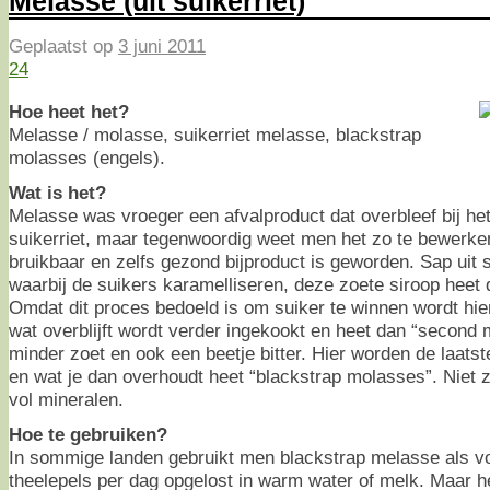
Melasse (uit suikerriet)
Geplaatst op
3 juni 2011
24
Hoe heet het?
Melasse / molasse, suikerriet melasse, blackstrap
molasses (engels).
Wat is het?
Melasse was vroeger een afvalproduct dat overbleef bij he
suikerriet, maar tegenwoordig weet men het zo te bewerke
bruikbaar en zelfs gezond bijproduct is geworden. Sap uit s
waarbij de suikers karamelliseren, deze zoete siroop heet 
Omdat dit proces bedoeld is om suiker te winnen wordt hier
wat overblijft wordt verder ingekookt en heet dan “second
minder zoet en ook een beetje bitter. Hier worden de laatste
en wat je dan overhoudt heet “blackstrap molasses”. Niet zo
vol mineralen.
Hoe te gebruiken?
In sommige landen gebruikt men blackstrap melasse als v
theelepels per dag opgelost in warm water of melk. Maar he