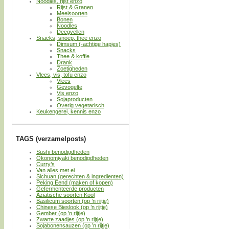
Noodles, rijst enzo
Rijst & Granen
Meelsoorten
Bonen
Noodles
Deegvellen
Snacks, snoep, thee enzo
Dimsum (-achtige hapjes)
Snacks
Thee & koffie
Drank
Zoetigheden
Vlees, vis, tofu enzo
Vlees
Gevogelte
Vis enzo
Sojaproducten
Overig vegetarisch
Keukengerei, kennis enzo
TAGS (verzamelposts)
Sushi benodigdheden
Okonomiyaki benodigdheden
Curry’s
Van alles met ei
Sichuan (gerechten & ingredienten)
Peking Eend (maken of kopen)
Gefermenteerde producten
Aziatische soorten Kool
Basilicum soorten (op ’n rijtje)
Chinese Bieslook (op ’n rijtje)
Gember (op ’n rijtje)
Zwarte zaadjes (op ’n rijtje)
Sojabonensauzen (op ’n rijtje)