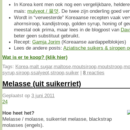
In Korea kent men ook nog een vergelijkbare, helder
mais:
mulyeot / 물엿
. De twee zijn onderling goed ve
Wordt in “verwesterde” Koreaanse recepten vaak ver
ahornsiroop, kandijstroop, golden syrup, honing of g
meestal ook prima, maar lees in de blogpost van
Davi
beter geen substituut gebruikt.
Recept:
Gamja Jorim
(Koreaanse aardappelblokjes)
Lees de andere posts:
Aziatische suikers & siropen op
Wat is er te koop? (klik hier)
Tags:
Korea
,
malt sugar
,
maltose
,
moutsiroop
,
moutstroop
,
mo
syrup
,
siroop
,
ssalyeot
,
stroop
,
suiker
|
8
reacties
Melasse (uit suikerriet)
Geplaatst op
3 juni 2011
24
Hoe heet het?
Melasse / molasse, suikerriet melasse, blackstrap
molasses (engels).