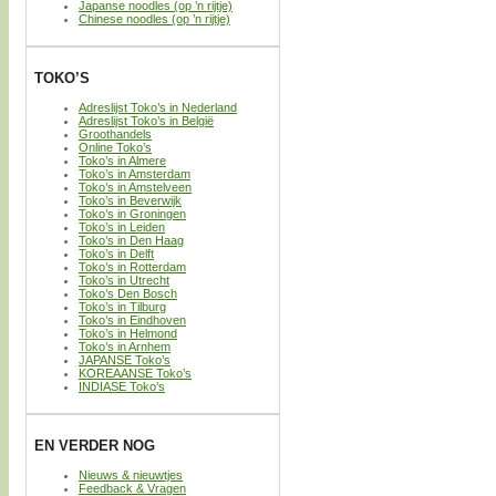
Japanse noodles (op ’n rijtje)
Chinese noodles (op ’n rijtje)
TOKO’S
Adreslijst Toko’s in Nederland
Adreslijst Toko’s in België
Groothandels
Online Toko’s
Toko’s in Almere
Toko’s in Amsterdam
Toko’s in Amstelveen
Toko’s in Beverwijk
Toko’s in Groningen
Toko’s in Leiden
Toko’s in Den Haag
Toko’s in Delft
Toko’s in Rotterdam
Toko’s in Utrecht
Toko’s Den Bosch
Toko’s in Tilburg
Toko’s in Eindhoven
Toko’s in Helmond
Toko’s in Arnhem
JAPANSE Toko’s
KOREAANSE Toko’s
INDIASE Toko’s
EN VERDER NOG
Nieuws & nieuwtjes
Feedback & Vragen