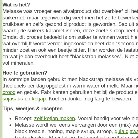
Wat is het?
Melasse was vroeger een afvalproduct dat overbleef bij he
suikerriet, maar tegenwoordig weet men het zo te bewerke
bruikbaar en zelfs gezond bijproduct is geworden. Sap uit s
waarbij de suikers karamelliseren, deze zoete siroop heet 
Omdat dit proces bedoeld is om suiker te winnen wordt hier
wat overblijft wordt verder ingekookt en heet dan “second
minder zoet en ook een beetje bitter. Hier worden de laatste
en wat je dan overhoudt heet “blackstrap molasses”. Niet zo
vol mineralen.
Hoe te gebruiken?
In sommige landen gebruikt men blackstrap melasse als v
theelepels per dag opgelost in warm water of melk. Maar he
brood
en gebak. Fabrikanten gebruiken het bij de productie
sojasaus
en
ketjap
. Koel en donker nog lang te bewaren.
Tips, weetjes & recepten
Recept:
zelf ketjap maken
. Vooral handig voor wie ni
Melasse wordt wel eens vervangen door een (mix) va
black treacle, honing, maple syrup, stroop,
gula djaw
basterdsuiker. Maar let op, het resulaat wordt dan wel