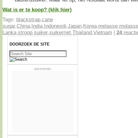
Wat is er te koop? (klik hier)
Tags:
blackstrap
,
cane
sugar
,
China
,
India
,
Indonesië
,
Japan
,
Korea
,
melasse
,
molass
Lanka
,
stroop
,
suiker
,
suikerriet
,
Thailand
,
Vietnam
|
24
reacti
DOORZOEK DE SITE
Zoeken
naar:
- advertentie -