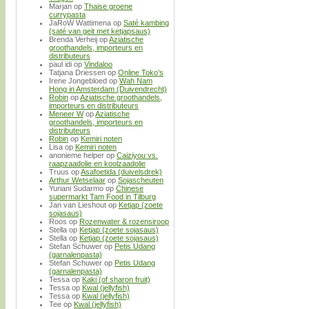
Marjan
op
Thaise groene
currypasta
JaRoW Wattimena
op
Saté kambing
(saté van geit met ketjapsaus)
Brenda Verheij
op
Aziatische
groothandels, importeurs en
distributeurs
paul idi
op
Vindaloo
Tatjana Driessen
op
Online Toko’s
Irene Jongebloed
op
Wah Nam
Hong in Amsterdam (Duivendrecht)
Robin
op
Aziatische groothandels,
importeurs en distributeurs
Meneer W
op
Aziatische
groothandels, importeurs en
distributeurs
Robin
op
Kemiri noten
Lisa
op
Kemiri noten
anonieme helper
op
Caiziyou vs.
raapzaadolie en koolzaadolie
Truus
op
Asafoetida (duivelsdrek)
Arthur Wetselaar
op
Sojascheuten
Yuriani Sudarmo
op
Chinese
supermarkt Tam Food in Tilburg
Jan van Lieshout
op
Ketjap (zoete
sojasaus)
Roos
op
Rozenwater & rozensiroop
Stella
op
Ketjap (zoete sojasaus)
Stella
op
Ketjap (zoete sojasaus)
Stefan Schuwer
op
Petis Udang
(garnalenpasta)
Stefan Schuwer
op
Petis Udang
(garnalenpasta)
Tessa
op
Kaki (of sharon fruit)
Tessa
op
Kwal (jellyfish)
Tessa
op
Kwal (jellyfish)
Tee
op
Kwal (jellyfish)