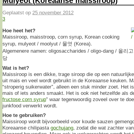
Mulyeot (Koreaanse maissiroop)
Geplaatst op
25 november 2012
3
Hoe heet het?
Maissiroop, maisstroop, corn syrup, Korean cooking
syrup, mulyeot / moolyut / 물엿 (Korea).
Algemenere namen: oligosaccharides / oligo-dang / 올리
당
Wat is het?
Maissiroop is een dikke, trage siroop die op een natuurlij
uit mais en veel wordt gebruikt in de Koreaanse keuken. M
“stroperig suikerwater”, alleen een stuk minder zoet. Het is
mais of iets anders smaakt. Het is ook niet hetzelfde als
fructose corn syrup
” waar tegenwoordig zoveel over te doen 
junkfood verwerkt wordt.
Hoe te gebruiken?
Maissiroop wordt bijvoorbeeld voor koude sauzen gemengd
Koreaanse chilipasta
gochujang
, zodat die wat zachter va
glanzend bovendien. Maar ook in wokgerechten wordt het