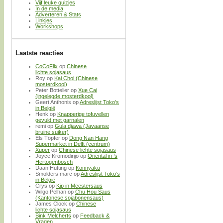
Vijf leuke quizjes
In de media
Adverteren & Stats
Linkjes
Workshops
Laatste reacties
CoCoFlix
op
Chinese
lichte sojasaus
Roy
op
Kai Choi (Chinese
mosterdkool)
Peter Bottelier
op
Xue Cai
(ingelegde mosterdkool)
Geert Anthonis
op
Adreslijst Toko’s
in België
Henk
op
Knapperige tofuvellen
gevuld met garnalen
remi
op
Gula djawa (Javaanse
bruine suiker)
Els Töpfer
op
Dong Nan Hang
Supermarket in Delft (centrum)
Xuper
op
Chinese lichte sojasaus
Joyce Kromodirijo
op
Oriental in ’s
Hertogenbosch
Daan Hutting
op
Konnyaku
Smolders marc
op
Adreslijst Toko’s
in België
Crys
op
Kip in Meestersaus
Wilgo Pelhan
op
Chu Hou Saus
(Kantonese sojabonensaus)
James Clock
op
Chinese
lichte sojasaus
Bink Melcherts
op
Feedback &
Vragen