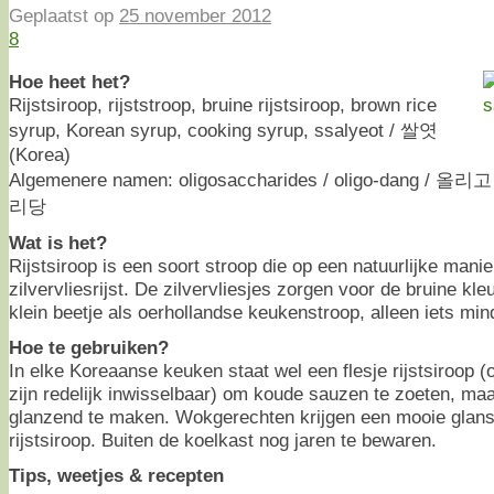
Geplaatst op
25 november 2012
8
Hoe heet het?
Rijstsiroop, rijststroop, bruine rijstsiroop, brown rice
syrup, Korean syrup, cooking syrup, ssalyeot / 쌀엿
(Korea)
Algemenere namen: oligosaccharides / oligo-dang / 올리고
리당
Wat is het?
Rijstsiroop is een soort stroop die op een natuurlijke mani
zilvervliesrijst. De zilvervliesjes zorgen voor de bruine kl
klein beetje als oerhollandse keukenstroop, alleen iets min
Hoe te gebruiken?
In elke Koreaanse keuken staat wel een flesje rijstsiroop (
zijn redelijk inwisselbaar) om koude sauzen te zoeten, ma
glanzend te maken. Wokgerechten krijgen een mooie glans 
rijstsiroop. Buiten de koelkast nog jaren te bewaren.
Tips, weetjes & recepten