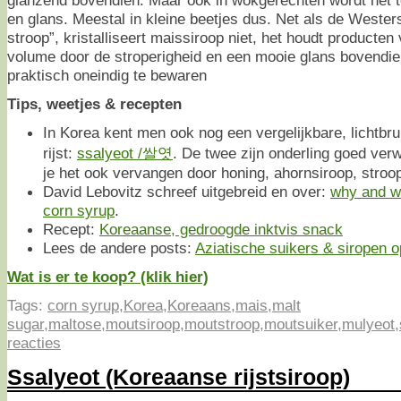
en glans. Meestal in kleine beetjes dus. Net als de Wester
stroop”, kristalliseert maissiroop niet, het houdt producten 
volume door de stroperigheid en een mooie glans bovendie
praktisch oneindig te bewaren
Tips, weetjes & recepten
In Korea kent men ook nog een vergelijkbare, lichtbr
rijst:
ssalyeot /쌀엿
. De twee zijn onderling goed ver
je het ook vervangen door honing, ahornsiroop, stroop
David Lebovitz schreef uitgebreid en over:
why and wh
corn syrup
.
Recept:
Koreaanse, gedroogde inktvis snack
Lees de andere posts:
Aziatische suikers & siropen op
Wat is er te koop? (klik hier)
Tags:
corn syrup
,
Korea
,
Koreaans
,
mais
,
malt
sugar
,
maltose
,
moutsiroop
,
moutstroop
,
moutsuiker
,
mulyeot
,
reacties
Ssalyeot (Koreaanse rijstsiroop)