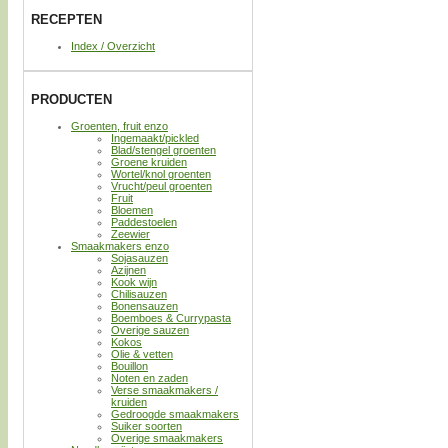
RECEPTEN
Index / Overzicht
PRODUCTEN
Groenten, fruit enzo
Ingemaakt/pickled
Blad/stengel groenten
Groene kruiden
Wortel/knol groenten
Vrucht/peul groenten
Fruit
Bloemen
Paddestoelen
Zeewier
Smaakmakers enzo
Sojasauzen
Azijnen
Kook wijn
Chilisauzen
Bonensauzen
Boemboes & Currypasta
Overige sauzen
Kokos
Olie & vetten
Bouillon
Noten en zaden
Verse smaakmakers /
kruiden
Gedroogde smaakmakers
Suiker soorten
Overige smaakmakers