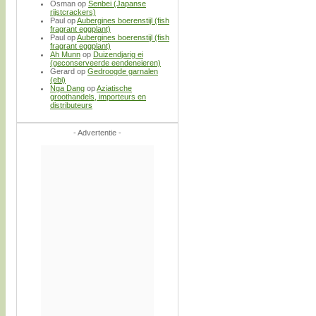
Osman
op
Senbei (Japanse
rijstcrackers)
Paul
op
Aubergines boerenstijl (fish
fragrant eggplant)
Paul
op
Aubergines boerenstijl (fish
fragrant eggplant)
Ah Munn
op
Duizendjarig ei
(geconserveerde eendeneieren)
Gerard
op
Gedroogde garnalen
(ebi)
Nga Dang
op
Aziatische
groothandels, importeurs en
distributeurs
- Advertentie -