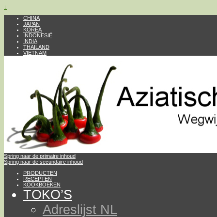
↓
CHINA
JAPAN
KOREA
INDONESIË
INDIA
THAILAND
VIETNAM
Spring naar de primaire inhoud
Spring naar de secundaire inhoud
PRODUCTEN
RECEPTEN
KOOKBOEKEN
TOKO’S
Adreslijst NL