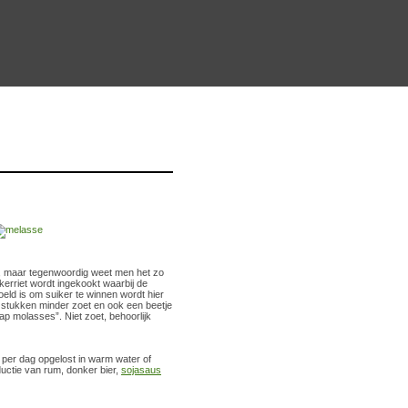
et, maar tegenwoordig weet men het zo
kerriet wordt ingekookt waarbij de
eld is om suiker te winnen wordt hier
, stukken minder zoet en ook een beetje
rap molasses”. Niet zoet, behoorlijk
per dag opgelost in warm water of
uctie van rum, donker bier,
sojasaus