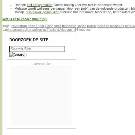
Recept:
zelf ketjap maken
. Vooral handig voor wie niet in Nederland woont.
Melasse wordt wel eens vervangen door een (mix) van de volgende producten: blac
stroop,
gula djawa, palmsuiker
of bruine basterdsuiker. Maar let op, het resulaat wo
Wat is er te koop? (klik hier)
Tags:
blackstrap
,
cane sugar
,
China
,
India
,
Indonesië
,
Japan
,
Korea
,
melasse
,
molasses
,
rietsui
Lanka
,
stroop
,
suiker
,
suikerriet
,
Thailand
,
Vietnam
|
24
reacties
DOORZOEK DE SITE
Zoeken
naar:
- advertentie -