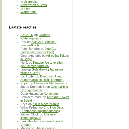
In de media
Adverteren & Stats
Linkjes
Workshops
Laatste reacties
CoCoFlix
op
Chinese
lichte sojasaus
Roy
op
Kai Choi (Chinese
mosterdkool)
Peter Bottelier
op
Xue Cai
(ingelegde mosterdkool)
Geert Anthonis
op
Adreslijst Toko’s
in België
Henk
op
Knapperige tofuvellen
gevuld met garnalen
remi
op
Gula djawa (Javaanse
bruine suiker)
Els Töpfer
op
Dong Nan Hang
Supermarket in Delft (centrum)
Xuper
op
Chinese lichte sojasaus
Joyce Kromodirijo
op
Oriental in ’s
Hertogenbosch
Daan Hutting
op
Konnyaku
Smolders marc
op
Adreslijst Toko’s
in België
Crys
op
Kip in Meestersaus
Wilgo Pelhan
op
Chu Hou Saus
(Kantonese sojabonensaus)
James Clock
op
Chinese
lichte sojasaus
Bink Melcherts
op
Feedback &
Vragen
Marjan
op
Thaise groene