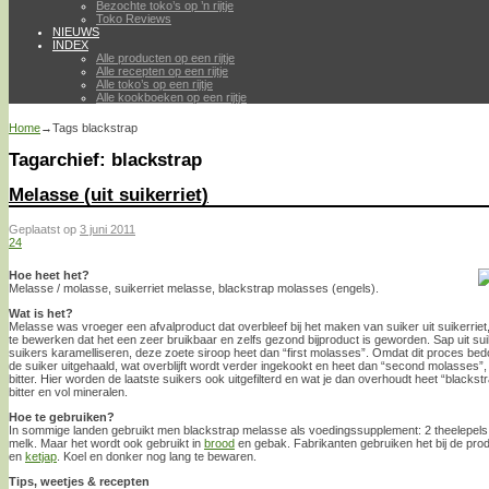
Bezochte toko’s op ’n rijtje
Toko Reviews
NIEUWS
INDEX
Alle producten op een rijtje
Alle recepten op een rijtje
Alle toko’s op een rijtje
Alle kookboeken op een rijtje
Home
→Tags
blackstrap
Tagarchief:
blackstrap
Melasse (uit suikerriet)
Geplaatst op
3 juni 2011
24
Hoe heet het?
Melasse / molasse, suikerriet melasse, blackstrap molasses (engels).
Wat is het?
Melasse was vroeger een afvalproduct dat overbleef bij het maken van suiker uit suikerri
te bewerken dat het een zeer bruikbaar en zelfs gezond bijproduct is geworden. Sap uit sui
suikers karamelliseren, deze zoete siroop heet dan “first molasses”. Omdat dit proces bedo
de suiker uitgehaald, wat overblijft wordt verder ingekookt en heet dan “second molasses”
bitter. Hier worden de laatste suikers ook uitgefilterd en wat je dan overhoudt heet “blackst
bitter en vol mineralen.
Hoe te gebruiken?
In sommige landen gebruikt men blackstrap melasse als voedingssupplement: 2 theelepels 
melk. Maar het wordt ook gebruikt in
brood
en gebak. Fabrikanten gebruiken het bij de prod
en
ketjap
. Koel en donker nog lang te bewaren.
Tips, weetjes & recepten