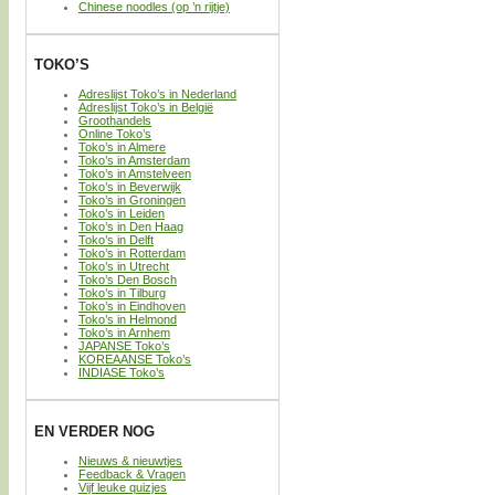
Chinese noodles (op ’n rijtje)
TOKO’S
Adreslijst Toko’s in Nederland
Adreslijst Toko’s in België
Groothandels
Online Toko’s
Toko’s in Almere
Toko’s in Amsterdam
Toko’s in Amstelveen
Toko’s in Beverwijk
Toko’s in Groningen
Toko’s in Leiden
Toko’s in Den Haag
Toko’s in Delft
Toko’s in Rotterdam
Toko’s in Utrecht
Toko’s Den Bosch
Toko’s in Tilburg
Toko’s in Eindhoven
Toko’s in Helmond
Toko’s in Arnhem
JAPANSE Toko’s
KOREAANSE Toko’s
INDIASE Toko’s
EN VERDER NOG
Nieuws & nieuwtjes
Feedback & Vragen
Vijf leuke quizjes