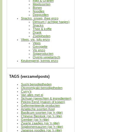
Rijst & Granen
Meelsoorten
Bonen
Noodles
Deegvellen
Snacks, snoep, thee enzo
Dimsum (-achtige hapjes)
Snacks
Thee & koffie
Drank
Zoetigheden
Vlees, vis, tofu enzo
Vlees
Gevogelte
Vis enzo
Sojaproducten
Overig vegetarisch
Keukengerei, kennis enzo
TAGS (verzamelposts)
Sushi benodigdheden
Okonomiyaki benodigdheden
Curry’s
Van alles met ei
Sichuan (gerechten & ingredienten)
Peking Eend (maken of kopen)
Gefermenteerde producten
Aziatische soorten Kool
Basilicum soorten (op ’n rijtje)
Chinese Bieslook (op ’n rijtje)
Gember (op ’n rijtje)
Zwarte zaadjes (op ’n rijtje)
Sojabonensauzen (op ’n rijtje)
Japanse noodles (op ’n rijtje)