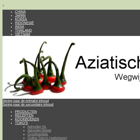
↓
CHINA
JAPAN
KOREA
INDONESIË
INDIA
THAILAND
VIETNAM
Spring naar de primaire inhoud
Spring naar de secundaire inhoud
PRODUCTEN
RECEPTEN
KOOKBOEKEN
TOKO’S
Adreslijst NL
Adreslijst België
Groothandels
Online Toko’s (webshops)