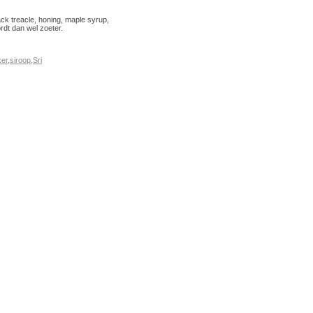
k treacle, honing, maple syrup,
rdt dan wel zoeter.
ker
,
siroop
,
Sri