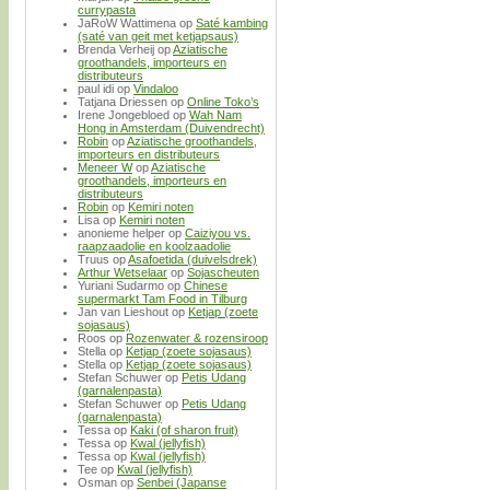
currypasta
JaRoW Wattimena
op
Saté kambing
(saté van geit met ketjapsaus)
Brenda Verheij
op
Aziatische
groothandels, importeurs en
distributeurs
paul idi
op
Vindaloo
Tatjana Driessen
op
Online Toko’s
Irene Jongebloed
op
Wah Nam
Hong in Amsterdam (Duivendrecht)
Robin
op
Aziatische groothandels,
importeurs en distributeurs
Meneer W
op
Aziatische
groothandels, importeurs en
distributeurs
Robin
op
Kemiri noten
Lisa
op
Kemiri noten
anonieme helper
op
Caiziyou vs.
raapzaadolie en koolzaadolie
Truus
op
Asafoetida (duivelsdrek)
Arthur Wetselaar
op
Sojascheuten
Yuriani Sudarmo
op
Chinese
supermarkt Tam Food in Tilburg
Jan van Lieshout
op
Ketjap (zoete
sojasaus)
Roos
op
Rozenwater & rozensiroop
Stella
op
Ketjap (zoete sojasaus)
Stella
op
Ketjap (zoete sojasaus)
Stefan Schuwer
op
Petis Udang
(garnalenpasta)
Stefan Schuwer
op
Petis Udang
(garnalenpasta)
Tessa
op
Kaki (of sharon fruit)
Tessa
op
Kwal (jellyfish)
Tessa
op
Kwal (jellyfish)
Tee
op
Kwal (jellyfish)
Osman
op
Senbei (Japanse