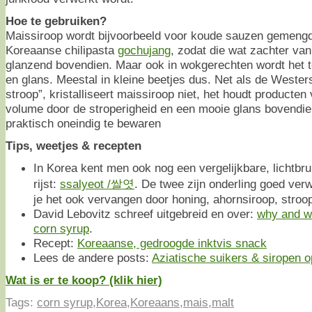
Hoe te gebruiken?
Maissiroop wordt bijvoorbeeld voor koude sauzen gemengd
Koreaanse chilipasta
gochujang
, zodat die wat zachter va
glanzend bovendien. Maar ook in wokgerechten wordt het
en glans. Meestal in kleine beetjes dus. Net als de Wester
stroop”, kristalliseert maissiroop niet, het houdt producten 
volume door de stroperigheid en een mooie glans bovendie
praktisch oneindig te bewaren
Tips, weetjes & recepten
In Korea kent men ook nog een vergelijkbare, lichtbr
rijst:
ssalyeot /쌀엿
. De twee zijn onderling goed ver
je het ook vervangen door honing, ahornsiroop, stroop
David Lebovitz schreef uitgebreid en over:
why and wh
corn syrup
.
Recept:
Koreaanse, gedroogde inktvis snack
Lees de andere posts:
Aziatische suikers & siropen op
Wat is er te koop? (klik hier)
Tags:
corn syrup
,
Korea
,
Koreaans
,
mais
,
malt