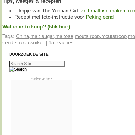
Tips, weetjes & recepten
Filmpje van The Yunnan Girl:
zelf maltose maken fro
Recept met foto-instructie voor
Peking eend
Wat is er te koop? (klik hier)
Tags:
China
,
malt sugar
,
maltose
,
moutsiroop
,
moutstroop
,
mo
eend
,
stroop
,
suiker
|
15
reacties
DOORZOEK DE SITE
Zoeken
naar:
- advertentie -