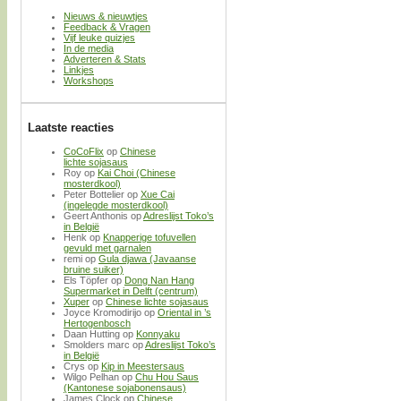
Nieuws & nieuwtjes
Feedback & Vragen
Vijf leuke quizjes
In de media
Adverteren & Stats
Linkjes
Workshops
Laatste reacties
CoCoFlix
op
Chinese
lichte sojasaus
Roy
op
Kai Choi (Chinese
mosterdkool)
Peter Bottelier
op
Xue Cai
(ingelegde mosterdkool)
Geert Anthonis
op
Adreslijst Toko’s
in België
Henk
op
Knapperige tofuvellen
gevuld met garnalen
remi
op
Gula djawa (Javaanse
bruine suiker)
Els Töpfer
op
Dong Nan Hang
Supermarket in Delft (centrum)
Xuper
op
Chinese lichte sojasaus
Joyce Kromodirijo
op
Oriental in ’s
Hertogenbosch
Daan Hutting
op
Konnyaku
Smolders marc
op
Adreslijst Toko’s
in België
Crys
op
Kip in Meestersaus
Wilgo Pelhan
op
Chu Hou Saus
(Kantonese sojabonensaus)
James Clock
op
Chinese