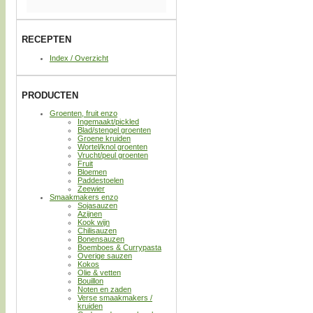
RECEPTEN
Index / Overzicht
PRODUCTEN
Groenten, fruit enzo
Ingemaakt/pickled
Blad/stengel groenten
Groene kruiden
Wortel/knol groenten
Vrucht/peul groenten
Fruit
Bloemen
Paddestoelen
Zeewier
Smaakmakers enzo
Sojasauzen
Azijnen
Kook wijn
Chilisauzen
Bonensauzen
Boemboes & Currypasta
Overige sauzen
Kokos
Olie & vetten
Bouillon
Noten en zaden
Verse smaakmakers /
kruiden