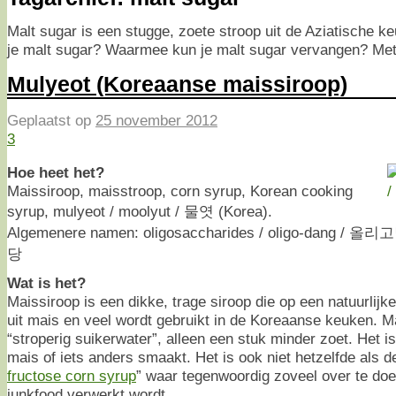
Malt sugar is een stugge, zoete stroop uit de Aziatische 
je malt sugar? Waarmee kun je malt sugar vervangen? Met 
Mulyeot (Koreaanse maissiroop)
Geplaatst op
25 november 2012
3
Hoe heet het?
Maissiroop, maisstroop, corn syrup, Korean cooking
syrup, mulyeot / moolyut / 물엿 (Korea).
Algemenere namen: oligosaccharides / oligo-dang / 올리
당
Wat is het?
Maissiroop is een dikke, trage siroop die op een natuurlij
uit mais en veel wordt gebruikt in de Koreaanse keuken. M
“stroperig suikerwater”, alleen een stuk minder zoet. Het is
mais of iets anders smaakt. Het is ook niet hetzelfde als
fructose corn syrup
” waar tegenwoordig zoveel over te doen 
junkfood verwerkt wordt.