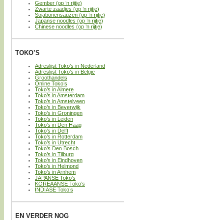
Gember (op ’n rijtje)
Zwarte zaadjes (op ’n rijtje)
Sojabonensauzen (op ’n rijtje)
Japanse noodles (op ’n rijtje)
Chinese noodles (op ’n rijtje)
TOKO’S
Adreslijst Toko’s in Nederland
Adreslijst Toko’s in België
Groothandels
Online Toko’s
Toko’s in Almere
Toko’s in Amsterdam
Toko’s in Amstelveen
Toko’s in Beverwijk
Toko’s in Groningen
Toko’s in Leiden
Toko’s in Den Haag
Toko’s in Delft
Toko’s in Rotterdam
Toko’s in Utrecht
Toko’s Den Bosch
Toko’s in Tilburg
Toko’s in Eindhoven
Toko’s in Helmond
Toko’s in Arnhem
JAPANSE Toko’s
KOREAANSE Toko’s
INDIASE Toko’s
EN VERDER NOG