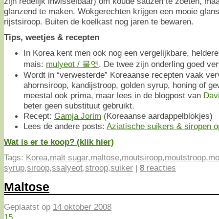
zijn redelijk inwisselbaar) om koude sauzen te zoeten, ma
glanzend te maken. Wokgerechten krijgen een mooie glans 
rijstsiroop. Buiten de koelkast nog jaren te bewaren.
Tips, weetjes & recepten
In Korea kent men ook nog een vergelijkbare, helder
mais:
mulyeot / 물엿
. De twee zijn onderling goed ve
Wordt in “verwesterde” Koreaanse recepten vaak ver
ahornsiroop, kandijstroop, golden syrup, honing of g
meestal ook prima, maar lees in de blogpost van
Davi
beter geen substituut gebruikt.
Recept:
Gamja Jorim
(Koreaanse aardappelblokjes)
Lees de andere posts:
Aziatische suikers & siropen op
Wat is er te koop? (klik hier)
Tags:
Korea
,
malt sugar
,
maltose
,
moutsiroop
,
moutstroop
,
mo
syrup
,
siroop
,
ssalyeot
,
stroop
,
suiker
|
8
reacties
Maltose
Geplaatst op
14 oktober 2008
15