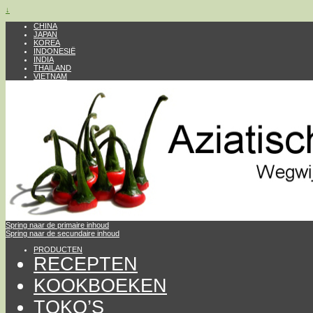
↓
CHINA
JAPAN
KOREA
INDONESIË
INDIA
THAILAND
VIETNAM
Spring naar de primaire inhoud
Spring naar de secundaire inhoud
PRODUCTEN
RECEPTEN
KOOKBOEKEN
TOKO’S