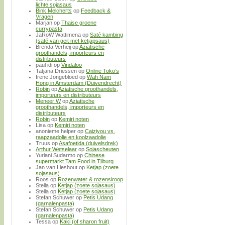
lichte sojasaus
Bink Melcherts
op
Feedback &
Vragen
Marjan
op
Thaise groene
currypasta
JaRoW Wattimena
op
Saté kambing
(saté van geit met ketjapsaus)
Brenda Verheij
op
Aziatische
groothandels, importeurs en
distributeurs
paul idi
op
Vindaloo
Tatjana Driessen
op
Online Toko’s
Irene Jongebloed
op
Wah Nam
Hong in Amsterdam (Duivendrecht)
Robin
op
Aziatische groothandels,
importeurs en distributeurs
Meneer W
op
Aziatische
groothandels, importeurs en
distributeurs
Robin
op
Kemiri noten
Lisa
op
Kemiri noten
anonieme helper
op
Caiziyou vs.
raapzaadolie en koolzaadolie
Truus
op
Asafoetida (duivelsdrek)
Arthur Wetselaar
op
Sojascheuten
Yuriani Sudarmo
op
Chinese
supermarkt Tam Food in Tilburg
Jan van Lieshout
op
Ketjap (zoete
sojasaus)
Roos
op
Rozenwater & rozensiroop
Stella
op
Ketjap (zoete sojasaus)
Stella
op
Ketjap (zoete sojasaus)
Stefan Schuwer
op
Petis Udang
(garnalenpasta)
Stefan Schuwer
op
Petis Udang
(garnalenpasta)
Tessa
op
Kaki (of sharon fruit)