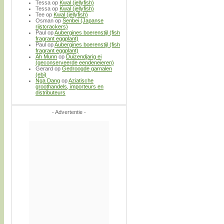
Tessa
op
Kwal (jellyfish)
Tessa
op
Kwal (jellyfish)
Tee
op
Kwal (jellyfish)
Osman
op
Senbei (Japanse
rijstcrackers)
Paul
op
Aubergines boerenstijl (fish
fragrant eggplant)
Paul
op
Aubergines boerenstijl (fish
fragrant eggplant)
Ah Munn
op
Duizendjarig ei
(geconserveerde eendeneieren)
Gerard
op
Gedroogde garnalen
(ebi)
Nga Dang
op
Aziatische
groothandels, importeurs en
distributeurs
- Advertentie -