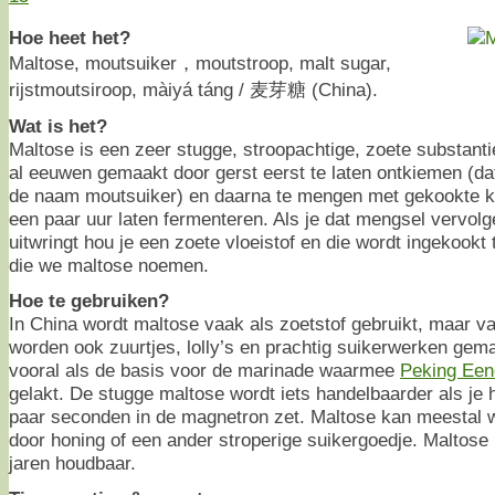
Hoe heet het?
Maltose, moutsuiker，moutstroop, malt sugar,
rijstmoutsiroop, màiyá táng / 麦芽糖 (China).
Wat is het?
Maltose is een zeer stugge, stroopachtige, zoete substanti
al eeuwen gemaakt door gerst eerst te laten ontkiemen (d
de naam moutsuiker) en daarna te mengen met gekookte kl
een paar uur laten fermenteren. Als je dat mengsel vervol
uitwringt hou je een zoete vloeistof en die wordt ingekookt
die we maltose noemen.
Hoe te gebruiken?
In China wordt maltose vaak als zoetstof gebruikt, maar v
worden ook zuurtjes, lolly’s en prachtig suikerwerken gem
vooral als de basis voor de marinade waarmee
Peking Een
gelakt. De stugge maltose wordt iets handelbaarder als je
paar seconden in de magnetron zet. Maltose kan meestal
door honing of een ander stroperige suikergoedje. Maltose 
jaren houdbaar.