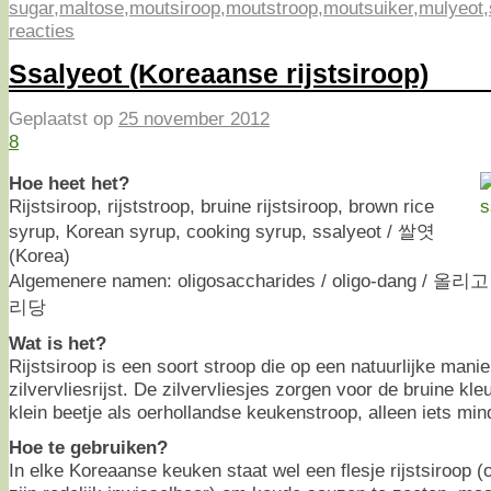
sugar
,
maltose
,
moutsiroop
,
moutstroop
,
moutsuiker
,
mulyeot
,
reacties
Ssalyeot (Koreaanse rijstsiroop)
Geplaatst op
25 november 2012
8
Hoe heet het?
Rijstsiroop, rijststroop, bruine rijstsiroop, brown rice
syrup, Korean syrup, cooking syrup, ssalyeot / 쌀엿
(Korea)
Algemenere namen: oligosaccharides / oligo-dang / 올리고
리당
Wat is het?
Rijstsiroop is een soort stroop die op een natuurlijke mani
zilvervliesrijst. De zilvervliesjes zorgen voor de bruine kl
klein beetje als oerhollandse keukenstroop, alleen iets min
Hoe te gebruiken?
In elke Koreaanse keuken staat wel een flesje rijstsiroop (