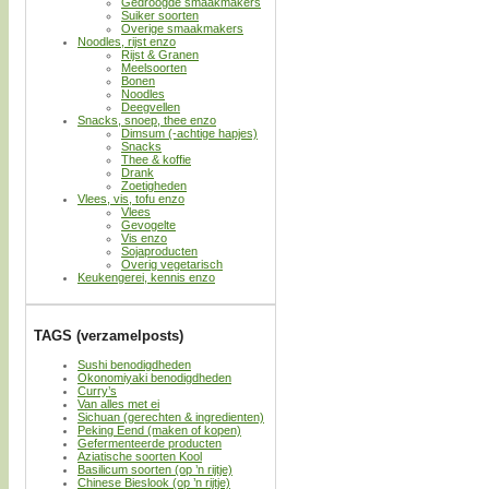
Gedroogde smaakmakers
Suiker soorten
Overige smaakmakers
Noodles, rijst enzo
Rijst & Granen
Meelsoorten
Bonen
Noodles
Deegvellen
Snacks, snoep, thee enzo
Dimsum (-achtige hapjes)
Snacks
Thee & koffie
Drank
Zoetigheden
Vlees, vis, tofu enzo
Vlees
Gevogelte
Vis enzo
Sojaproducten
Overig vegetarisch
Keukengerei, kennis enzo
TAGS (verzamelposts)
Sushi benodigdheden
Okonomiyaki benodigdheden
Curry’s
Van alles met ei
Sichuan (gerechten & ingredienten)
Peking Eend (maken of kopen)
Gefermenteerde producten
Aziatische soorten Kool
Basilicum soorten (op ’n rijtje)
Chinese Bieslook (op ’n rijtje)