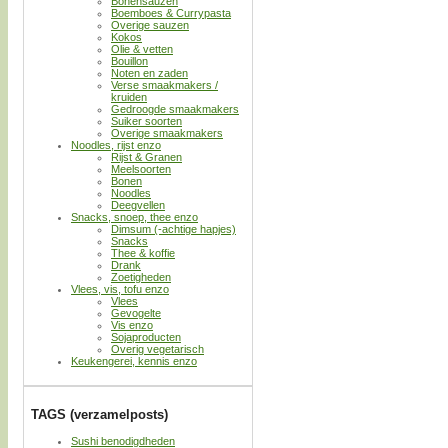
Bonensauzen
Boemboes & Currypasta
Overige sauzen
Kokos
Olie & vetten
Bouillon
Noten en zaden
Verse smaakmakers /
kruiden
Gedroogde smaakmakers
Suiker soorten
Overige smaakmakers
Noodles, rijst enzo
Rijst & Granen
Meelsoorten
Bonen
Noodles
Deegvellen
Snacks, snoep, thee enzo
Dimsum (-achtige hapjes)
Snacks
Thee & koffie
Drank
Zoetigheden
Vlees, vis, tofu enzo
Vlees
Gevogelte
Vis enzo
Sojaproducten
Overig vegetarisch
Keukengerei, kennis enzo
TAGS (verzamelposts)
Sushi benodigdheden