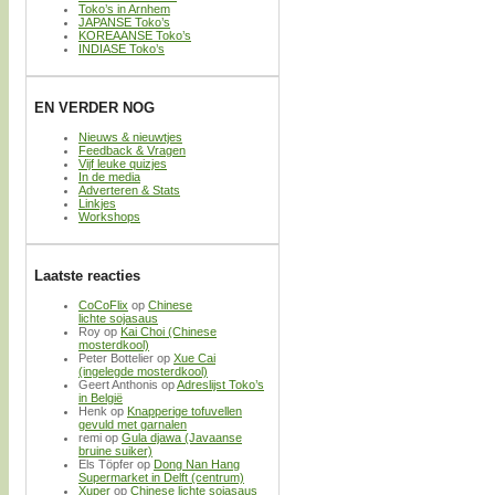
Toko’s in Arnhem
JAPANSE Toko’s
KOREAANSE Toko’s
INDIASE Toko’s
EN VERDER NOG
Nieuws & nieuwtjes
Feedback & Vragen
Vijf leuke quizjes
In de media
Adverteren & Stats
Linkjes
Workshops
Laatste reacties
CoCoFlix
op
Chinese
lichte sojasaus
Roy
op
Kai Choi (Chinese
mosterdkool)
Peter Bottelier
op
Xue Cai
(ingelegde mosterdkool)
Geert Anthonis
op
Adreslijst Toko’s
in België
Henk
op
Knapperige tofuvellen
gevuld met garnalen
remi
op
Gula djawa (Javaanse
bruine suiker)
Els Töpfer
op
Dong Nan Hang
Supermarket in Delft (centrum)
Xuper
op
Chinese lichte sojasaus