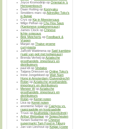
Joyce Kromodirijo
op
Oriental in ’s
Hertogenbosch
Daan Hutting
op
Konnyaku
Smolders marc
op
Adreslijst Toko’s
in België
Crys
op
Kip in Meestersaus
Wilgo Pelhan
op
Chu Hou Saus
(Kantonese sojabonensaus)
James Clock
op
Chinese
lichte sojasaus
Bink Melcherts
op
Feedback &
Vragen
Marjan
op
Thaise groene
currypasta
JaRoW Wattimena
op
Saté kambing
(saté van geit met ketjapsaus)
Brenda Verheij
op
Aziatische
groothandels, importeurs en
distributeurs
paul idi
op
Vindaloo
Tatjana Driessen
op
Online Toko’s
Irene Jongebloed
op
Wah Nam
Hong in Amsterdam (Duivendrecht)
Robin
op
Aziatische groothandels,
importeurs en distributeurs
Meneer W
op
Aziatische
groothandels, importeurs en
distributeurs
Robin
op
Kemiri noten
Lisa
op
Kemiri noten
anonieme helper
op
Caiziyou vs.
raapzaadolie en koolzaadolie
Truus
op
Asafoetida (duivelsdrek)
Arthur Wetselaar
op
Sojascheuten
Yuriani Sudarmo
op
Chinese
supermarkt Tam Food in Tilburg
Jan van Lieshout
op
Ketjap (zoete