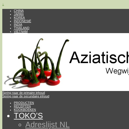
↓
CHINA
JAPAN
KOREA
INDONESIË
INDIA
THAILAND
VIETNAM
Spring naar de primaire inhoud
Spring naar de secundaire inhoud
PRODUCTEN
RECEPTEN
KOOKBOEKEN
TOKO’S
Adreslijst NL