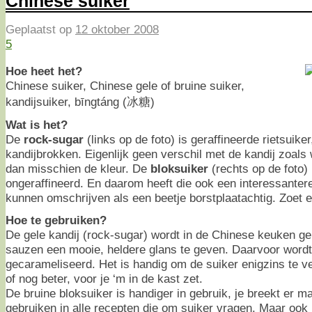
Chinese suiker
Geplaatst op
12 oktober 2008
5
Hoe heet het?
Chinese suiker, Chinese gele of bruine suiker,
kandijsuiker, bīngtáng (冰糖)
Wat is het?
De
rock-sugar
(links op de foto) is geraffineerde rietsuiker
kandijbrokken. Eigenlijk geen verschil met de kandij zoals 
dan misschien de kleur. De
bloksuiker
(rechts op de foto) 
ongeraffineerd. En daarom heeft die ook een interessanter
kunnen omschrijven als een beetje borstplaatachtig. Zoet 
Hoe te gebruiken?
De gele kandij (rock-sugar) wordt in de Chinese keuken 
sauzen een mooie, heldere glans te geven. Daarvoor wordt
gecarameliseerd. Het is handig om de suiker enigzins te v
of nog beter, voor je ‘m in de kast zet.
De bruine bloksuiker is handiger in gebruik, je breekt er ma
gebruiken in alle recepten die om suiker vragen. Maar ook