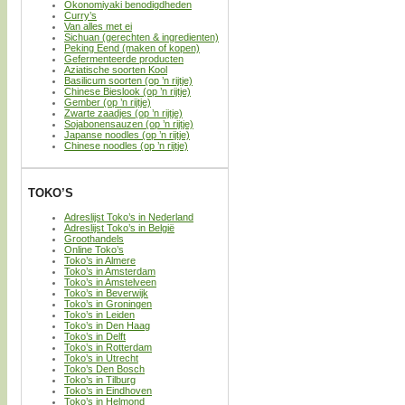
Okonomiyaki benodigdheden
Curry’s
Van alles met ei
Sichuan (gerechten & ingredienten)
Peking Eend (maken of kopen)
Gefermenteerde producten
Aziatische soorten Kool
Basilicum soorten (op ’n rijtje)
Chinese Bieslook (op ’n rijtje)
Gember (op ’n rijtje)
Zwarte zaadjes (op ’n rijtje)
Sojabonensauzen (op ’n rijtje)
Japanse noodles (op ’n rijtje)
Chinese noodles (op ’n rijtje)
TOKO’S
Adreslijst Toko’s in Nederland
Adreslijst Toko’s in België
Groothandels
Online Toko’s
Toko’s in Almere
Toko’s in Amsterdam
Toko’s in Amstelveen
Toko’s in Beverwijk
Toko’s in Groningen
Toko’s in Leiden
Toko’s in Den Haag
Toko’s in Delft
Toko’s in Rotterdam
Toko’s in Utrecht
Toko’s Den Bosch
Toko’s in Tilburg
Toko’s in Eindhoven
Toko’s in Helmond