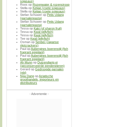
sojasaus)
Roos
op
Rozenwater & rozensiroop
Stella
op
Ketjap (zoete sojasaus)
Stella
op
Ketjap (zoete sojasaus)
Stefan Schuwer
op
Petis Udang
(garnalenpasta)
Stefan Schuwer
op
Petis Udang
(garnalenpasta)
Tessa
op
Kaki (of sharon fruit)
Tessa
op
Kwal (jellyfish)
Tessa
op
Kwal (jellyfish)
Tee
op
Kwal (jellyfish)
Osman
op
Senbei (Japanse
rijstcrackers)
Paul
op
Aubergines boerenstijl (fish
fragrant eggplant)
Paul
op
Aubergines boerenstijl (fish
fragrant eggplant)
Ah Munn
op
Duizendjarig ei
(geconserveerde eendeneieren)
Gerard
op
Gedroogde garnalen
(ebi)
Nga Dang
op
Aziatische
groothandels, importeurs en
distributeurs
- Advertentie -