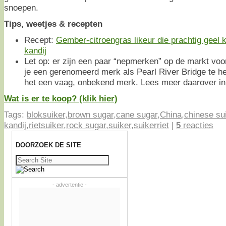
snoepen.
Tips, weetjes & recepten
Recept:
Gember-citroengras likeur die prachtig geel k
kandij
Let op: er zijn een paar “nepmerken” op de markt vo
je een gerenomeerd merk als Pearl River Bridge te h
het een vaag, onbekend merk. Lees meer daarover in
Wat is er te koop? (klik hier)
Tags:
bloksuiker
,
brown sugar
,
cane sugar
,
China
,
chinese su
kandij
,
rietsuiker
,
rock sugar
,
suiker
,
suikerriet
|
5
reacties
DOORZOEK DE SITE
Zoeken
naar:
- advertentie -