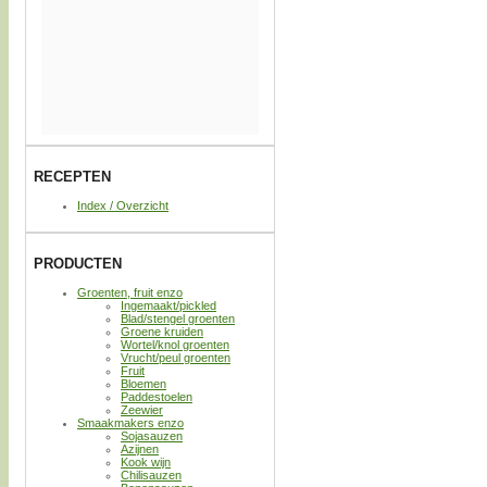
RECEPTEN
Index / Overzicht
PRODUCTEN
Groenten, fruit enzo
Ingemaakt/pickled
Blad/stengel groenten
Groene kruiden
Wortel/knol groenten
Vrucht/peul groenten
Fruit
Bloemen
Paddestoelen
Zeewier
Smaakmakers enzo
Sojasauzen
Azijnen
Kook wijn
Chilisauzen