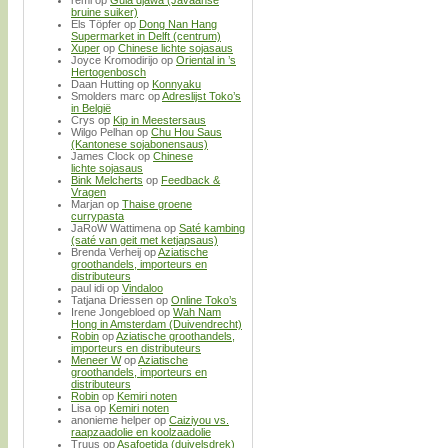
bruine suiker)
Els Töpfer
op
Dong Nan Hang
Supermarket in Delft (centrum)
Xuper
op
Chinese lichte sojasaus
Joyce Kromodirijo
op
Oriental in ’s
Hertogenbosch
Daan Hutting
op
Konnyaku
Smolders marc
op
Adreslijst Toko’s
in België
Crys
op
Kip in Meestersaus
Wilgo Pelhan
op
Chu Hou Saus
(Kantonese sojabonensaus)
James Clock
op
Chinese
lichte sojasaus
Bink Melcherts
op
Feedback &
Vragen
Marjan
op
Thaise groene
currypasta
JaRoW Wattimena
op
Saté kambing
(saté van geit met ketjapsaus)
Brenda Verheij
op
Aziatische
groothandels, importeurs en
distributeurs
paul idi
op
Vindaloo
Tatjana Driessen
op
Online Toko’s
Irene Jongebloed
op
Wah Nam
Hong in Amsterdam (Duivendrecht)
Robin
op
Aziatische groothandels,
importeurs en distributeurs
Meneer W
op
Aziatische
groothandels, importeurs en
distributeurs
Robin
op
Kemiri noten
Lisa
op
Kemiri noten
anonieme helper
op
Caiziyou vs.
raapzaadolie en koolzaadolie
Truus
op
Asafoetida (duivelsdrek)