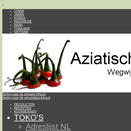
↓
CHINA
JAPAN
KOREA
INDONESIË
INDIA
THAILAND
VIETNAM
Spring naar de primaire inhoud
Spring naar de secundaire inhoud
PRODUCTEN
RECEPTEN
KOOKBOEKEN
TOKO’S
Adreslijst NL