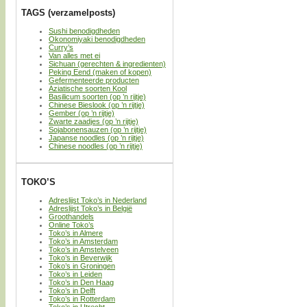
TAGS (verzamelposts)
Sushi benodigdheden
Okonomiyaki benodigdheden
Curry’s
Van alles met ei
Sichuan (gerechten & ingredienten)
Peking Eend (maken of kopen)
Gefermenteerde producten
Aziatische soorten Kool
Basilicum soorten (op ’n rijtje)
Chinese Bieslook (op ’n rijtje)
Gember (op ’n rijtje)
Zwarte zaadjes (op ’n rijtje)
Sojabonensauzen (op ’n rijtje)
Japanse noodles (op ’n rijtje)
Chinese noodles (op ’n rijtje)
TOKO’S
Adreslijst Toko’s in Nederland
Adreslijst Toko’s in België
Groothandels
Online Toko’s
Toko’s in Almere
Toko’s in Amsterdam
Toko’s in Amstelveen
Toko’s in Beverwijk
Toko’s in Groningen
Toko’s in Leiden
Toko’s in Den Haag
Toko’s in Delft
Toko’s in Rotterdam