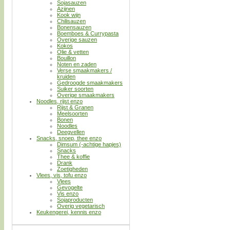
Sojasauzen
Azijnen
Kook wijn
Chilisauzen
Bonensauzen
Boemboes & Currypasta
Overige sauzen
Kokos
Olie & vetten
Bouillon
Noten en zaden
Verse smaakmakers /
kruiden
Gedroogde smaakmakers
Suiker soorten
Overige smaakmakers
Noodles, rijst enzo
Rijst & Granen
Meelsoorten
Bonen
Noodles
Deegvellen
Snacks, snoep, thee enzo
Dimsum (-achtige hapjes)
Snacks
Thee & koffie
Drank
Zoetigheden
Vlees, vis, tofu enzo
Vlees
Gevogelte
Vis enzo
Sojaproducten
Overig vegetarisch
Keukengerei, kennis enzo