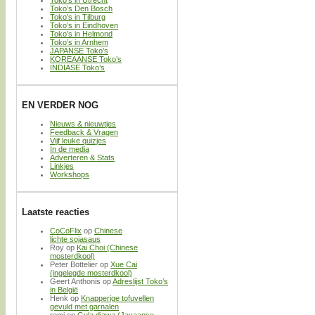
Toko’s in Utrecht
Toko’s Den Bosch
Toko’s in Tilburg
Toko’s in Eindhoven
Toko’s in Helmond
Toko’s in Arnhem
JAPANSE Toko’s
KOREAANSE Toko’s
INDIASE Toko’s
EN VERDER NOG
Nieuws & nieuwtjes
Feedback & Vragen
Vijf leuke quizjes
In de media
Adverteren & Stats
Linkjes
Workshops
Laatste reacties
CoCoFlix
op
Chinese
lichte sojasaus
Roy
op
Kai Choi (Chinese
mosterdkool)
Peter Bottelier
op
Xue Cai
(ingelegde mosterdkool)
Geert Anthonis
op
Adreslijst Toko’s
in België
Henk
op
Knapperige tofuvellen
gevuld met garnalen
remi
op
Gula djawa (Javaanse