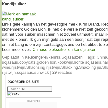
Kandijsuiker
Links gele kandij van het gevestigde merk Kirin Brand. Re
klonenmerk Golden Lion. Ik heb die versie niet zelf gekoch
dat het voor suiker misschien niet zoveel uitmaakt, maar i
met de klonen. Ik gun mijn geld aan een bedrijf dat zijn repu
en niet bang is om zijn contactgegevens op het etiket te ze
Lees meer over:
Chinese bloksuiker en kandijsuiker
Geplaatst in
Keukengerei/kennis
,
Sojasauzen
|
Tags:
China
sojasaus
,
copycats
,
golden lion
,
kookwijn
,
lichte sojasaus
,
na
wine
,
rijstwijn
,
Shaohsing rijstwijn
,
Shaoxing
,
Shaoxing jiu
,
Sh
rijstwijn
,
sojasaus
,
sunwick
|
29
reacties
DOORZOEK DE SITE
Zoeken
naar:
- advertentie -