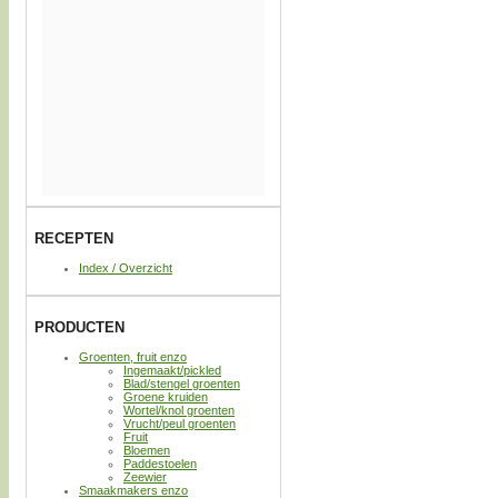
RECEPTEN
Index / Overzicht
PRODUCTEN
Groenten, fruit enzo
Ingemaakt/pickled
Blad/stengel groenten
Groene kruiden
Wortel/knol groenten
Vrucht/peul groenten
Fruit
Bloemen
Paddestoelen
Zeewier
Smaakmakers enzo