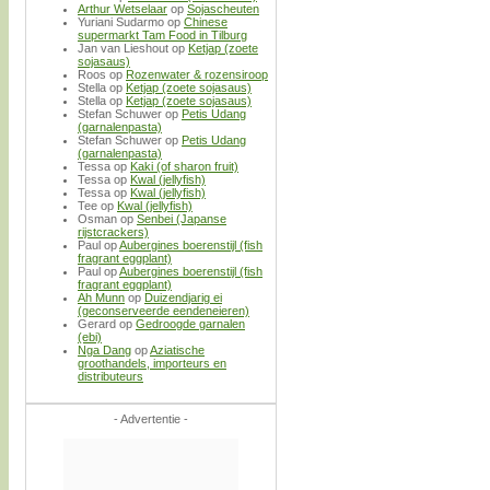
Arthur Wetselaar
op
Sojascheuten
Yuriani Sudarmo
op
Chinese
supermarkt Tam Food in Tilburg
Jan van Lieshout
op
Ketjap (zoete
sojasaus)
Roos
op
Rozenwater & rozensiroop
Stella
op
Ketjap (zoete sojasaus)
Stella
op
Ketjap (zoete sojasaus)
Stefan Schuwer
op
Petis Udang
(garnalenpasta)
Stefan Schuwer
op
Petis Udang
(garnalenpasta)
Tessa
op
Kaki (of sharon fruit)
Tessa
op
Kwal (jellyfish)
Tessa
op
Kwal (jellyfish)
Tee
op
Kwal (jellyfish)
Osman
op
Senbei (Japanse
rijstcrackers)
Paul
op
Aubergines boerenstijl (fish
fragrant eggplant)
Paul
op
Aubergines boerenstijl (fish
fragrant eggplant)
Ah Munn
op
Duizendjarig ei
(geconserveerde eendeneieren)
Gerard
op
Gedroogde garnalen
(ebi)
Nga Dang
op
Aziatische
groothandels, importeurs en
distributeurs
- Advertentie -