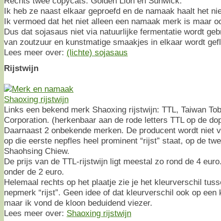
Rechts twee copycats: Golden Lion en Sunwick.
Ik heb ze naast elkaar geproefd en de namaak haalt het niet
Ik vermoed dat het niet alleen een namaak merk is maar 
Dus dat sojasaus niet via natuurlijke fermentatie wordt g
van zoutzuur en kunstmatige smaakjes in elkaar wordt gefl
Lees meer over:
(lichte) sojasaus
Rijstwijn
Links een bekend merk Shaoxing rijstwijn: TTL, Taiwan To
Corporation. (herkenbaar aan de rode letters TTL op de do
Daarnaast 2 onbekende merken. De producent wordt niet v
op die eerste nepfles heel prominent “rijst” staat, op de tw
Shaohsing Chiew.
De prijs van de TTL-rijstwijn ligt meestal zo rond de 4 euro
onder de 2 euro.
Helemaal rechts op het plaatje zie je het kleurverschil tus
nepmerk “rijst”. Geen idee of dat kleurverschil ook op een k
maar ik vond de kloon beduidend viezer.
Lees meer over:
Shaoxing rijstwijn