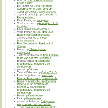
bruine suiker)
Els Töpfer
op
Dong Nan Hang
Supermarket in Delft (centrum)
Xuper
op
Chinese lichte sojasaus
Joyce Kromodirijo
op
Oriental in ’s
Hertogenbosch
Daan Hutting
op
Konnyaku
Smolders marc
op
Adreslijst Toko’s
in België
Crys
op
Kip in Meestersaus
Wilgo Pelhan
op
Chu Hou Saus
(Kantonese sojabonensaus)
James Clock
op
Chinese
lichte sojasaus
Bink Melcherts
op
Feedback &
Vragen
Marjan
op
Thaise groene
currypasta
JaRoW Wattimena
op
Saté kambing
(saté van geit met ketjapsaus)
Brenda Verheij
op
Aziatische
groothandels, importeurs en
distributeurs
paul idi
op
Vindaloo
Tatjana Driessen
op
Online Toko’s
Irene Jongebloed
op
Wah Nam
Hong in Amsterdam (Duivendrecht)
Robin
op
Aziatische groothandels,
importeurs en distributeurs
Meneer W
op
Aziatische
groothandels, importeurs en
distributeurs
Robin
op
Kemiri noten
Lisa
op
Kemiri noten
anonieme helper
op
Caiziyou vs.
raapzaadolie en koolzaadolie
Truus
op
Asafoetida (duivelsdrek)