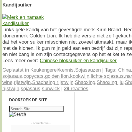
Kandijsuiker
Links gele kandij van het gevestigde merk Kirin Brand. Re
klonenmerk Golden Lion. Ik heb die versie niet zelf gekoch
dat het voor suiker misschien niet zoveel uitmaakt, maar i
met de klonen. Ik gun mijn geld aan een bedrijf dat zijn repu
en niet bang is om zijn contactgegevens op het etiket te ze
Lees meer over:
Chinese bloksuiker en kandijsuiker
Geplaatst in
Keukengerei/kennis
,
Sojasauzen
|
Tags:
China
sojasaus
,
copycats
,
golden lion
,
kookwijn
,
lichte sojasaus
,
na
wine
,
rijstwijn
,
Shaohsing rijstwijn
,
Shaoxing
,
Shaoxing jiu
,
Sh
rijstwijn
,
sojasaus
,
sunwick
|
29
reacties
DOORZOEK DE SITE
Zoeken
naar:
- advertentie -