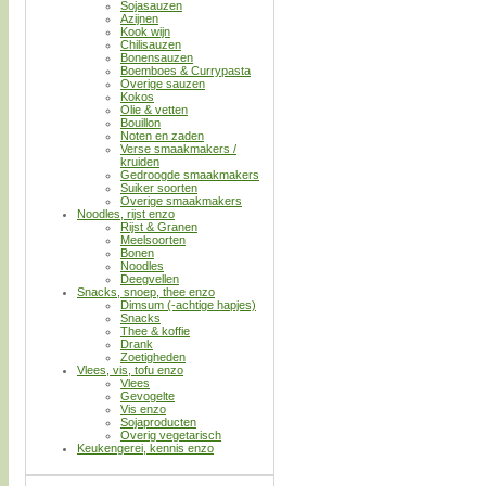
Sojasauzen
Azijnen
Kook wijn
Chilisauzen
Bonensauzen
Boemboes & Currypasta
Overige sauzen
Kokos
Olie & vetten
Bouillon
Noten en zaden
Verse smaakmakers /
kruiden
Gedroogde smaakmakers
Suiker soorten
Overige smaakmakers
Noodles, rijst enzo
Rijst & Granen
Meelsoorten
Bonen
Noodles
Deegvellen
Snacks, snoep, thee enzo
Dimsum (-achtige hapjes)
Snacks
Thee & koffie
Drank
Zoetigheden
Vlees, vis, tofu enzo
Vlees
Gevogelte
Vis enzo
Sojaproducten
Overig vegetarisch
Keukengerei, kennis enzo