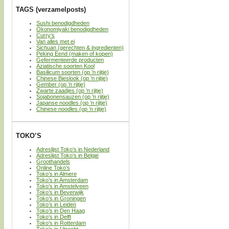
TAGS (verzamelposts)
Sushi benodigdheden
Okonomiyaki benodigdheden
Curry’s
Van alles met ei
Sichuan (gerechten & ingredienten)
Peking Eend (maken of kopen)
Gefermenteerde producten
Aziatische soorten Kool
Basilicum soorten (op ’n rijtje)
Chinese Bieslook (op ’n rijtje)
Gember (op ’n rijtje)
Zwarte zaadjes (op ’n rijtje)
Sojabonensauzen (op ’n rijtje)
Japanse noodles (op ’n rijtje)
Chinese noodles (op ’n rijtje)
TOKO’S
Adreslijst Toko’s in Nederland
Adreslijst Toko’s in België
Groothandels
Online Toko’s
Toko’s in Almere
Toko’s in Amsterdam
Toko’s in Amstelveen
Toko’s in Beverwijk
Toko’s in Groningen
Toko’s in Leiden
Toko’s in Den Haag
Toko’s in Delft
Toko’s in Rotterdam