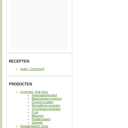
RECEPTEN
Index / Overzicht
PRODUCTEN
Groenten, fruit enzo
Ingemaakt/pickled
Blad/stengel groenten
Groene kruiden
Wortel/knol groenten
Vrucht/peul groenten
Fruit
Bloemen
Paddestoelen
Zeewier
Smaakmakers enzo