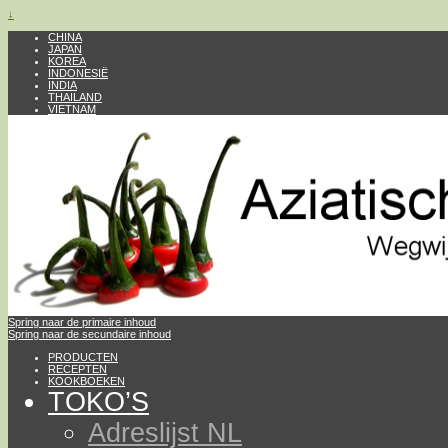
↓
CHINA
JAPAN
KOREA
INDONESIË
INDIA
THAILAND
VIETNAM
Spring naar de primaire inhoud
Spring naar de secundaire inhoud
PRODUCTEN
RECEPTEN
KOOKBOEKEN
TOKO’S
Adreslijst NL