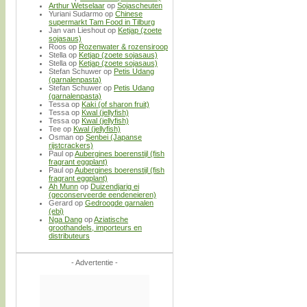
Arthur Wetselaar
op
Sojascheuten
Yuriani Sudarmo
op
Chinese
supermarkt Tam Food in Tilburg
Jan van Lieshout
op
Ketjap (zoete
sojasaus)
Roos
op
Rozenwater & rozensiroop
Stella
op
Ketjap (zoete sojasaus)
Stella
op
Ketjap (zoete sojasaus)
Stefan Schuwer
op
Petis Udang
(garnalenpasta)
Stefan Schuwer
op
Petis Udang
(garnalenpasta)
Tessa
op
Kaki (of sharon fruit)
Tessa
op
Kwal (jellyfish)
Tessa
op
Kwal (jellyfish)
Tee
op
Kwal (jellyfish)
Osman
op
Senbei (Japanse
rijstcrackers)
Paul
op
Aubergines boerenstijl (fish
fragrant eggplant)
Paul
op
Aubergines boerenstijl (fish
fragrant eggplant)
Ah Munn
op
Duizendjarig ei
(geconserveerde eendeneieren)
Gerard
op
Gedroogde garnalen
(ebi)
Nga Dang
op
Aziatische
groothandels, importeurs en
distributeurs
- Advertentie -