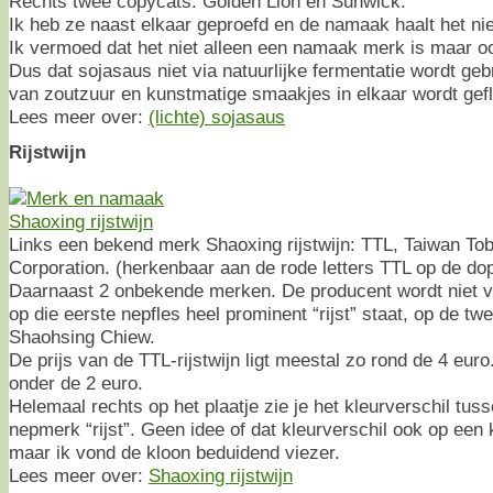
Rechts twee copycats: Golden Lion en Sunwick.
Ik heb ze naast elkaar geproefd en de namaak haalt het niet
Ik vermoed dat het niet alleen een namaak merk is maar 
Dus dat sojasaus niet via natuurlijke fermentatie wordt g
van zoutzuur en kunstmatige smaakjes in elkaar wordt gefl
Lees meer over:
(lichte) sojasaus
Rijstwijn
Links een bekend merk Shaoxing rijstwijn: TTL, Taiwan To
Corporation. (herkenbaar aan de rode letters TTL op de do
Daarnaast 2 onbekende merken. De producent wordt niet v
op die eerste nepfles heel prominent “rijst” staat, op de tw
Shaohsing Chiew.
De prijs van de TTL-rijstwijn ligt meestal zo rond de 4 euro
onder de 2 euro.
Helemaal rechts op het plaatje zie je het kleurverschil tus
nepmerk “rijst”. Geen idee of dat kleurverschil ook op een k
maar ik vond de kloon beduidend viezer.
Lees meer over:
Shaoxing rijstwijn