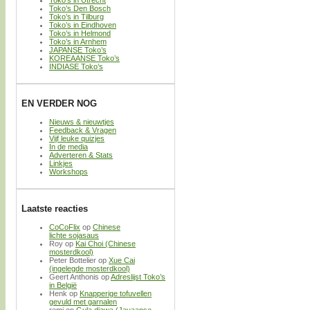
Toko’s in Utrecht
Toko’s Den Bosch
Toko’s in Tilburg
Toko’s in Eindhoven
Toko’s in Helmond
Toko’s in Arnhem
JAPANSE Toko’s
KOREAANSE Toko’s
INDIASE Toko’s
EN VERDER NOG
Nieuws & nieuwtjes
Feedback & Vragen
Vijf leuke quizjes
In de media
Adverteren & Stats
Linkjes
Workshops
Laatste reacties
CoCoFlix
op
Chinese
lichte sojasaus
Roy
op
Kai Choi (Chinese
mosterdkool)
Peter Bottelier
op
Xue Cai
(ingelegde mosterdkool)
Geert Anthonis
op
Adreslijst Toko’s
in België
Henk
op
Knapperige tofuvellen
gevuld met garnalen
remi
op
Gula djawa (Javaanse