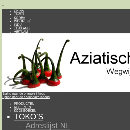
↓
CHINA
JAPAN
KOREA
INDONESIË
INDIA
THAILAND
VIETNAM
Spring naar de primaire inhoud
Spring naar de secundaire inhoud
PRODUCTEN
RECEPTEN
KOOKBOEKEN
TOKO’S
Adreslijst NL