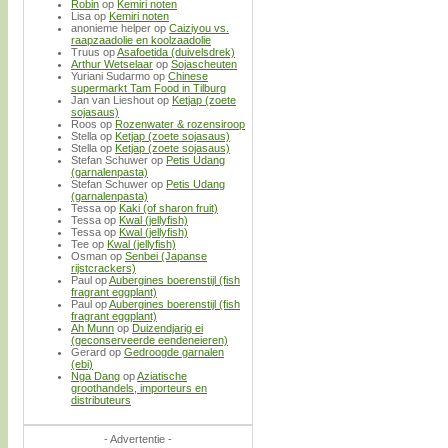
Robin
op
Kemiri noten
Lisa
op
Kemiri noten
anonieme helper
op
Caiziyou vs.
raapzaadolie en koolzaadolie
Truus
op
Asafoetida (duivelsdrek)
Arthur Wetselaar
op
Sojascheuten
Yuriani Sudarmo
op
Chinese
supermarkt Tam Food in Tilburg
Jan van Lieshout
op
Ketjap (zoete
sojasaus)
Roos
op
Rozenwater & rozensiroop
Stella
op
Ketjap (zoete sojasaus)
Stella
op
Ketjap (zoete sojasaus)
Stefan Schuwer
op
Petis Udang
(garnalenpasta)
Stefan Schuwer
op
Petis Udang
(garnalenpasta)
Tessa
op
Kaki (of sharon fruit)
Tessa
op
Kwal (jellyfish)
Tessa
op
Kwal (jellyfish)
Tee
op
Kwal (jellyfish)
Osman
op
Senbei (Japanse
rijstcrackers)
Paul
op
Aubergines boerenstijl (fish
fragrant eggplant)
Paul
op
Aubergines boerenstijl (fish
fragrant eggplant)
Ah Munn
op
Duizendjarig ei
(geconserveerde eendeneieren)
Gerard
op
Gedroogde garnalen
(ebi)
Nga Dang
op
Aziatische
groothandels, importeurs en
distributeurs
- Advertentie -