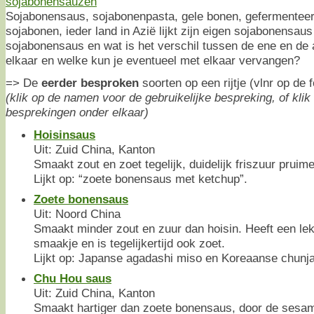
Sojabonensaus, sojabonenpasta, gele bonen, gefermentee
sojabonen, ieder land in Azië lijkt zijn eigen sojabonensau
sojabonensaus en wat is het verschil tussen de ene en de 
elkaar en welke kun je eventueel met elkaar vervangen?
=> De
eerder besproken
soorten op een rijtje (vlnr op de f
(klik op de namen voor de gebruikelijke bespreking, of klik
besprekingen onder elkaar)
Hoisinsaus
Uit: Zuid China, Kanton
Smaakt zout en zoet tegelijk, duidelijk friszuur prui
Lijkt op: “zoete bonensaus met ketchup”.
Zoete bonensaus
Uit: Noord China
Smaakt minder zout en zuur dan hoisin. Heeft een le
smaakje en is tegelijkertijd ook zoet.
Lijkt op: Japanse agadashi miso en Koreaanse chunjan
Chu Hou saus
Uit: Zuid China, Kanton
Smaakt hartiger dan zoete bonensaus, door de sesa