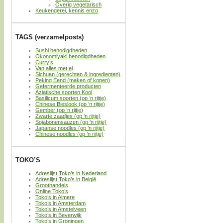
Overig vegetarisch
Keukengerei, kennis enzo
TAGS (verzamelposts)
Sushi benodigdheden
Okonomiyaki benodigdheden
Curry’s
Van alles met ei
Sichuan (gerechten & ingredienten)
Peking Eend (maken of kopen)
Gefermenteerde producten
Aziatische soorten Kool
Basilicum soorten (op ’n rijtje)
Chinese Bieslook (op ’n rijtje)
Gember (op ’n rijtje)
Zwarte zaadjes (op ’n rijtje)
Sojabonensauzen (op ’n rijtje)
Japanse noodles (op ’n rijtje)
Chinese noodles (op ’n rijtje)
TOKO’S
Adreslijst Toko’s in Nederland
Adreslijst Toko’s in België
Groothandels
Online Toko’s
Toko’s in Almere
Toko’s in Amsterdam
Toko’s in Amstelveen
Toko’s in Beverwijk
Toko’s in Groningen