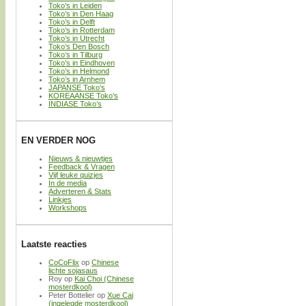
Toko’s in Leiden
Toko’s in Den Haag
Toko’s in Delft
Toko’s in Rotterdam
Toko’s in Utrecht
Toko’s Den Bosch
Toko’s in Tilburg
Toko’s in Eindhoven
Toko’s in Helmond
Toko’s in Arnhem
JAPANSE Toko’s
KOREAANSE Toko’s
INDIASE Toko’s
EN VERDER NOG
Nieuws & nieuwtjes
Feedback & Vragen
Vijf leuke quizjes
In de media
Adverteren & Stats
Linkjes
Workshops
Laatste reacties
CoCoFlix
op
Chinese
lichte sojasaus
Roy
op
Kai Choi (Chinese
mosterdkool)
Peter Bottelier
op
Xue Cai
(ingelegde mosterdkool)