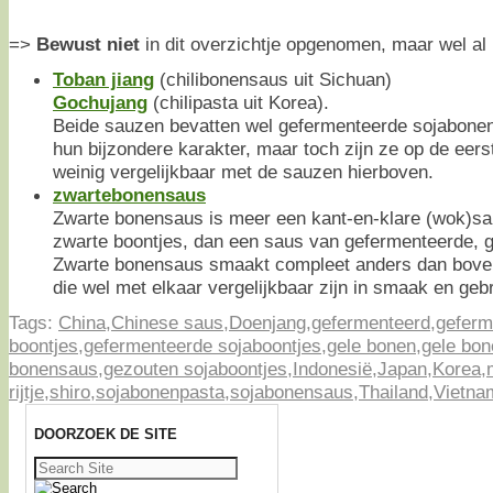
=>
Bewust niet
in dit overzichtje opgenomen, maar wel al 
Toban jiang
(chilibonensaus uit Sichuan)
Gochujang
(chilipasta uit Korea).
Beide sauzen bevatten wel gefermenteerde sojabonen,
hun bijzondere karakter, maar toch zijn ze op de eers
weinig vergelijkbaar met de sauzen hierboven.
zwartebonensaus
Zwarte bonensaus is meer een kant-en-klare (wok)s
zwarte boontjes, dan een saus van gefermenteerde, 
Zwarte bonensaus smaakt compleet anders dan bov
die wel met elkaar vergelijkbaar zijn in smaak en gebr
Tags:
China
,
Chinese saus
,
Doenjang
,
gefermenteerd
,
geferm
boontjes
,
gefermenteerde sojaboontjes
,
gele bonen
,
gele bo
bonensaus
,
gezouten sojaboontjes
,
Indonesië
,
Japan
,
Korea
,
rijtje
,
shiro
,
sojabonenpasta
,
sojabonensaus
,
Thailand
,
Vietna
DOORZOEK DE SITE
Zoeken
naar: