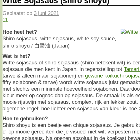
Witte Sojasaus (shiro shoyu)
Geplaatst op
3 juni 2021
11
Hoe heet het?
Shiro sojasaus, witte sojasaus, white soy sauce,
shiro shoyu / 白醤油 (Japan)
Wat is het?
Witte sojasaus of shiro sojasaus (shiro betekent wit) is e
sojasaus die men kent in Japan. In tegenstelling tot
Tamari
tarwe & alleen maar sojabonen) en
gewone koikuchi sojas
fifty sojabonen & tarwe) wordt witte sojasaus juist gemaak
met slechts een minimale hoeveelheid sojabonen. Daardoor 
kleur meer op cognac dan op sojasaus. De smaak is als e
mooie rijstwijn met sojasaus, complex, rijk en lekker zout. 
algemene regel: hoe lichter een sojasaus van kleur is hoe 
Hoe te gebruiken?
Shiro shoyu is een beetje een chique sojasaus. Je gebruikt 
of op mooie gerechten die je visueel niet wilt verpesten me
gewone sojasaus. Na openen absoluut in de koelkast bewa