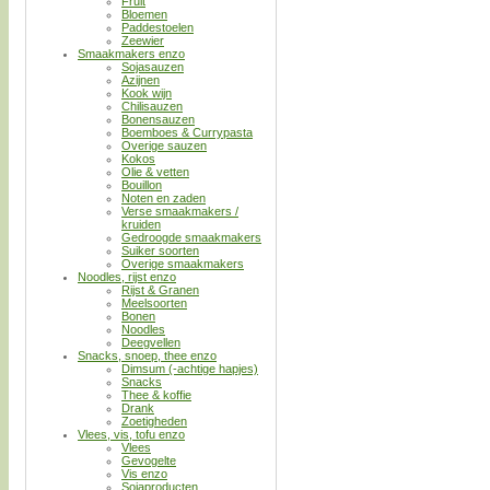
Fruit
Bloemen
Paddestoelen
Zeewier
Smaakmakers enzo
Sojasauzen
Azijnen
Kook wijn
Chilisauzen
Bonensauzen
Boemboes & Currypasta
Overige sauzen
Kokos
Olie & vetten
Bouillon
Noten en zaden
Verse smaakmakers /
kruiden
Gedroogde smaakmakers
Suiker soorten
Overige smaakmakers
Noodles, rijst enzo
Rijst & Granen
Meelsoorten
Bonen
Noodles
Deegvellen
Snacks, snoep, thee enzo
Dimsum (-achtige hapjes)
Snacks
Thee & koffie
Drank
Zoetigheden
Vlees, vis, tofu enzo
Vlees
Gevogelte
Vis enzo
Sojaproducten