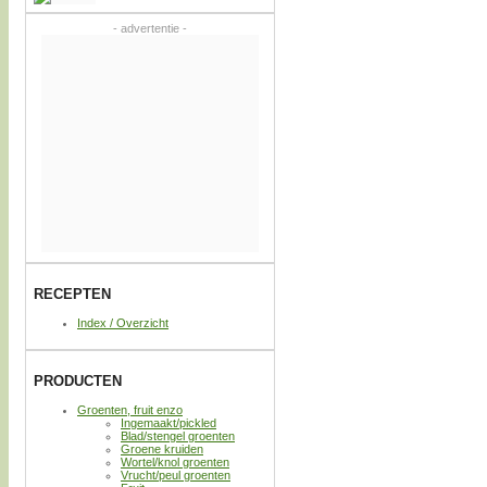
- advertentie -
RECEPTEN
Index / Overzicht
PRODUCTEN
Groenten, fruit enzo
Ingemaakt/pickled
Blad/stengel groenten
Groene kruiden
Wortel/knol groenten
Vrucht/peul groenten