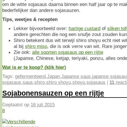
om de witte sojasaus daarna binnen een half jaar op te make
bederfelijker dan andere sojasauzen.
Tips, weetjes & recepten
Lekker bijvoorbeeld over:
hartige custard
of
silken tof
andere gerechten die nog een snufje zout zouden kun
Shiro betekent dus wit terwijl shiro shoyu echt niet w
al bij
shiro miso
, die is ook verre van wit. Rare jonge
Zie ook:
alle soorten sojasaus op een rijtje
(Japanse, Chinese, ketjap, teriyaki, ponzu, alles onde
Wat is er te koop? (klik hier)
Tags:
gefermenteerd
,
Japan
,
Japanse saus
,
japanse sojasau
sojasaus
,
saus
,
shiro
,
shiro shoyu
,
shoyu
,
sojasaus
|
11
react
Sojabonensauzen op een rijtje
Geplaatst op
16 juli 2015
8