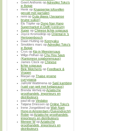
Geert Anthonis
op
Adreslijst Toko’s
in België
Henk
op
Knapperige tofuvellen
gevuld met garnalen
remi
op
Gula djawa (Javaanse
bruine suiker)
Els Töpfer
op
Dong Nan Hang
Supermarket in Delft (centrum)
Xuper
op
Chinese lichte sojasaus
Joyce Kromodirijo
op
Oriental in ’s
Hertogenbosch
Daan Hutting
op
Konnyaku
Smolders marc
op
Adreslijst Toko’s
in België
Crys
op
Kip in Meestersaus
Wilgo Pelhan
op
Chu Hou Saus
(Kantonese sojabonensaus)
James Clock
op
Chinese
lichte sojasaus
Bink Melcherts
op
Feedback &
Vragen
Marjan
op
Thaise groene
currypasta
JaRoW Wattimena
op
Saté kambing
(saté van geit met ketjapsaus)
Brenda Verheij
op
Aziatische
groothandels, importeurs en
distributeurs
paul idi
op
Vindaloo
Tatjana Driessen
op
Online Toko’s
Irene Jongebloed
op
Wah Nam
Hong in Amsterdam (Duivendrecht)
Robin
op
Aziatische groothandels,
importeurs en distributeurs
Meneer W
op
Aziatische
groothandels, importeurs en
distributeurs