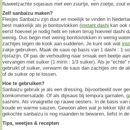
fluweelzachte sojasaus met een zuurtje, een zoetje, zout 
Zelf sanbaizu maken?
Flesjes Sanbaizu zijn duur en moeilijk te vinden in Nederl
best makkelijk als je bonitovlokken (
instant dashi
kan ook n
eerst hoeveel je nodig hebt en reken terug hoeveel dashi da
weinig. Dus begin met weinig bonitovlokken in weinig water
zachtjes tegen de kook aan sudderen. Je kunt ook wat
ins
zakje gebruiken. Maak de saus op basis van 1 dashi : 1 soj
rijstazijn. Of pas de verhouding naar smaak een beetje aan
vervangen met suiker (1 mirin : 1/3 suiker). Als je “echte” 
gebruikt of suiker, verwarm de saus dan zachtjes om de al
of de suiker op te lossen.
Hoe te gebruiken?
Sanbaizu gebruik je als een dressing, bijvoorbeeld over g
komkommersalade. Of als dipsaus bij tempura garnalen,
g
sashimi. Als vinaigrette op rauwe oesters. In de basis va
koude en warme sauzen. Gewoon alles wat je lekker lijkt d
gekochte sanbaizu is nog maanden te bewaren, liefst in de
Tips, weetjes & recepten