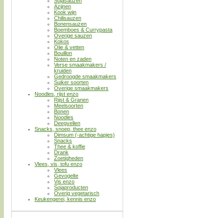
Sojasauzen
Azijnen
Kook wijn
Chilisauzen
Bonensauzen
Boemboes & Currypasta
Overige sauzen
Kokos
Olie & vetten
Bouillon
Noten en zaden
Verse smaakmakers /
kruiden
Gedroogde smaakmakers
Suiker soorten
Overige smaakmakers
Noodles, rijst enzo
Rijst & Granen
Meelsoorten
Bonen
Noodles
Deegvellen
Snacks, snoep, thee enzo
Dimsum (-achtige hapjes)
Snacks
Thee & koffie
Drank
Zoetigheden
Vlees, vis, tofu enzo
Vlees
Gevogelte
Vis enzo
Sojaproducten
Overig vegetarisch
Keukengerei, kennis enzo