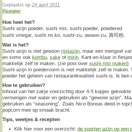
Geplaatst op
24 april 2011
Reageer
Hoe heet het?
Sushi azijn poeder, sushi mix, sushi poeder, powdered
sushi vinegar, sushi no ko, sushi-zu, awase-zu, 壽司粉.
Wat is het?
Sushi azijn is niet gewoon
rijstazijn
, maar een mengsel van r
en soms ook
kombu
,
sake
of
mirin
. Kant-en-klaar in flesje
makkelijk zelf te maken. (zie post over
sushi rijst maken
)
Sushi azijn in poedervorm is niet makkelijk zelf te maken
poeder het geheim van restaurantkwaliteit sushi is. Ik ben 
Hoe te gebruiken?
Inhoud van het zakje voorzichtig door 4-5 kopjes gekookt
vermengen met water en gebruiken als “gewone azijn”. Maar
gebruiken als “seasoning”. Zoals Nico Boreas deed in topc
popcorn mee op smaak bracht.
Tips, weetjes & recepten
Klik hier voor een overzicht:
de soorten azijn op een ri