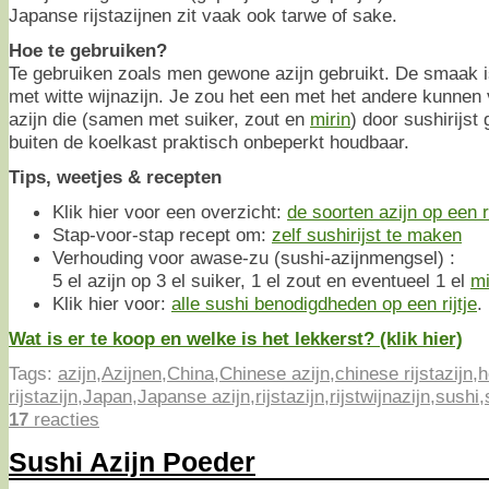
Japanse rijstazijnen zit vaak ook tarwe of sake.
Hoe te gebruiken?
Te gebruiken zoals men gewone azijn gebruikt. De smaak is
met witte wijnazijn. Je zou het een met het andere kunnen 
azijn die (samen met suiker, zout en
mirin
) door sushirijst
buiten de koelkast praktisch onbeperkt houdbaar.
Tips, weetjes & recepten
Klik hier voor een overzicht:
de soorten azijn op een ri
Stap-voor-stap recept om:
zelf sushirijst te maken
Verhouding voor awase-zu (sushi-azijnmengsel) :
5 el azijn op 3 el suiker, 1 el zout en eventueel 1 el
mi
Klik hier voor:
alle sushi benodigdheden op een rijtje
.
Wat is er te koop en welke is het lekkerst? (klik hier)
Tags:
azijn
,
Azijnen
,
China
,
Chinese azijn
,
chinese rijstazijn
,
h
rijstazijn
,
Japan
,
Japanse azijn
,
rijstazijn
,
rijstwijnazijn
,
sushi
,
17
reacties
Sushi Azijn Poeder