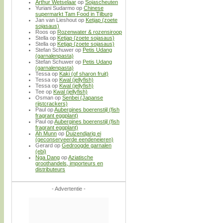
Arthur Wetselaar
op
Sojascheuten
Yuriani Sudarmo
op
Chinese
supermarkt Tam Food in Tilburg
Jan van Lieshout
op
Ketjap (zoete
sojasaus)
Roos
op
Rozenwater & rozensiroop
Stella
op
Ketjap (zoete sojasaus)
Stella
op
Ketjap (zoete sojasaus)
Stefan Schuwer
op
Petis Udang
(garnalenpasta)
Stefan Schuwer
op
Petis Udang
(garnalenpasta)
Tessa
op
Kaki (of sharon fruit)
Tessa
op
Kwal (jellyfish)
Tessa
op
Kwal (jellyfish)
Tee
op
Kwal (jellyfish)
Osman
op
Senbei (Japanse
rijstcrackers)
Paul
op
Aubergines boerenstijl (fish
fragrant eggplant)
Paul
op
Aubergines boerenstijl (fish
fragrant eggplant)
Ah Munn
op
Duizendjarig ei
(geconserveerde eendeneieren)
Gerard
op
Gedroogde garnalen
(ebi)
Nga Dang
op
Aziatische
groothandels, importeurs en
distributeurs
- Advertentie -