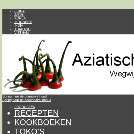
↓
CHINA
JAPAN
KOREA
INDONESIË
INDIA
THAILAND
VIETNAM
Spring naar de primaire inhoud
Spring naar de secundaire inhoud
PRODUCTEN
RECEPTEN
KOOKBOEKEN
TOKO’S