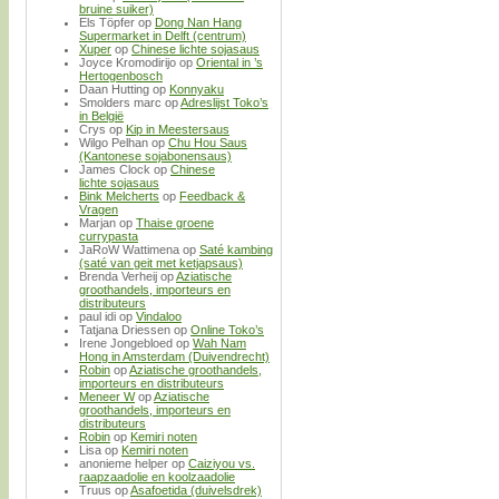
bruine suiker)
Els Töpfer
op
Dong Nan Hang
Supermarket in Delft (centrum)
Xuper
op
Chinese lichte sojasaus
Joyce Kromodirijo
op
Oriental in ’s
Hertogenbosch
Daan Hutting
op
Konnyaku
Smolders marc
op
Adreslijst Toko’s
in België
Crys
op
Kip in Meestersaus
Wilgo Pelhan
op
Chu Hou Saus
(Kantonese sojabonensaus)
James Clock
op
Chinese
lichte sojasaus
Bink Melcherts
op
Feedback &
Vragen
Marjan
op
Thaise groene
currypasta
JaRoW Wattimena
op
Saté kambing
(saté van geit met ketjapsaus)
Brenda Verheij
op
Aziatische
groothandels, importeurs en
distributeurs
paul idi
op
Vindaloo
Tatjana Driessen
op
Online Toko’s
Irene Jongebloed
op
Wah Nam
Hong in Amsterdam (Duivendrecht)
Robin
op
Aziatische groothandels,
importeurs en distributeurs
Meneer W
op
Aziatische
groothandels, importeurs en
distributeurs
Robin
op
Kemiri noten
Lisa
op
Kemiri noten
anonieme helper
op
Caiziyou vs.
raapzaadolie en koolzaadolie
Truus
op
Asafoetida (duivelsdrek)