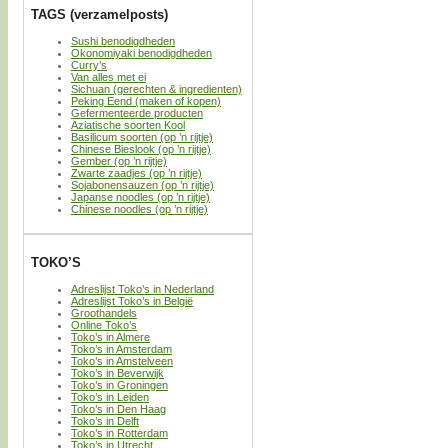
TAGS (verzamelposts)
Sushi benodigdheden
Okonomiyaki benodigdheden
Curry’s
Van alles met ei
Sichuan (gerechten & ingredienten)
Peking Eend (maken of kopen)
Gefermenteerde producten
Aziatische soorten Kool
Basilicum soorten (op ’n rijtje)
Chinese Bieslook (op ’n rijtje)
Gember (op ’n rijtje)
Zwarte zaadjes (op ’n rijtje)
Sojabonensauzen (op ’n rijtje)
Japanse noodles (op ’n rijtje)
Chinese noodles (op ’n rijtje)
TOKO’S
Adreslijst Toko’s in Nederland
Adreslijst Toko’s in België
Groothandels
Online Toko’s
Toko’s in Almere
Toko’s in Amsterdam
Toko’s in Amstelveen
Toko’s in Beverwijk
Toko’s in Groningen
Toko’s in Leiden
Toko’s in Den Haag
Toko’s in Delft
Toko’s in Rotterdam
Toko’s in Utrecht