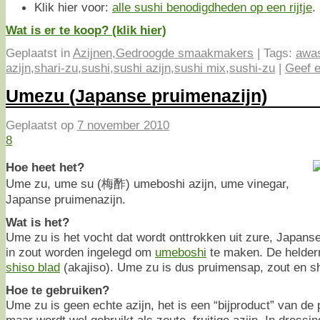
Klik hier voor:
alle sushi benodigdheden op een rijtje
.
Wat is er te koop? (klik hier)
Geplaatst in
Azijnen
,
Gedroogde smaakmakers
|
Tags:
awa
azijn
,
shari-zu
,
sushi
,
sushi azijn
,
sushi mix
,
sushi-zu
|
Geef e
Umezu (Japanse pruimenazijn)
Geplaatst op
7 november 2010
8
Hoe heet het?
Ume zu, ume su (梅酢) umeboshi azijn, ume vinegar,
Japanse pruimenazijn.
Wat is het?
Ume zu is het vocht dat wordt onttrokken uit zure, Japans
in zout worden ingelegd om
umeboshi
te maken. De helder
shiso blad
(akajiso). Ume zu is dus pruimensap, zout en s
Hoe te gebruiken?
Ume zu is geen echte azijn, het is een “bijproduct” van de