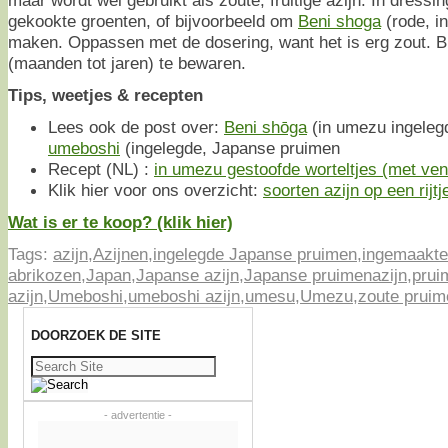
maar wordt wel gebruikt als zoute, fruitige azijn. In dressi
gekookte groenten, of bijvoorbeeld om
Beni shoga
(rode, i
maken. Oppassen met de dosering, want het is erg zout. Bu
(maanden tot jaren) te bewaren.
Tips, weetjes & recepten
Lees ook de post over:
Beni shōga
(in umezu ingeleg
umeboshi
(ingelegde, Japanse pruimen
Recept (NL) :
in umezu gestoofde worteltjes (met venk
Klik hier voor ons overzicht:
soorten azijn op een rijtj
Wat is er te koop? (klik hier)
Tags:
azijn
,
Azijnen
,
ingelegde Japanse pruimen
,
ingemaakte
abrikozen
,
Japan
,
Japanse azijn
,
Japanse pruimenazijn
,
prui
azijn
,
Umeboshi
,
umeboshi azijn
,
umesu
,
Umezu
,
zoute prui
DOORZOEK DE SITE
Zoeken
naar:
- advertentie -