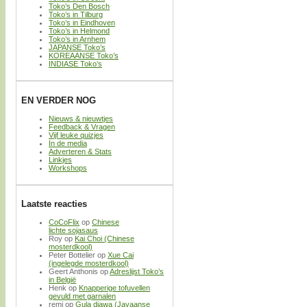
Toko’s Den Bosch
Toko’s in Tilburg
Toko’s in Eindhoven
Toko’s in Helmond
Toko’s in Arnhem
JAPANSE Toko’s
KOREAANSE Toko’s
INDIASE Toko’s
EN VERDER NOG
Nieuws & nieuwtjes
Feedback & Vragen
Vijf leuke quizjes
In de media
Adverteren & Stats
Linkjes
Workshops
Laatste reacties
CoCoFlix
op
Chinese
lichte sojasaus
Roy
op
Kai Choi (Chinese
mosterdkool)
Peter Bottelier
op
Xue Cai
(ingelegde mosterdkool)
Geert Anthonis
op
Adreslijst Toko’s
in België
Henk
op
Knapperige tofuvellen
gevuld met garnalen
remi
op
Gula djawa (Javaanse