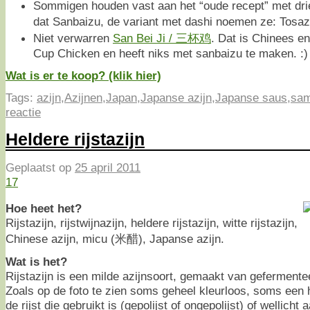
Sommigen houden vast aan het “oude recept” met dri
dat Sanbaizu, de variant met dashi noemen ze: Tos
Niet verwarren
San Bei Ji / 三杯鸡
. Dat is Chinees en
Cup Chicken en heeft niks met sanbaizu te maken. :)
Wat is er te koop? (klik hier)
Tags:
azijn
,
Azijnen
,
Japan
,
Japanse azijn
,
Japanse saus
,
sam
reactie
Heldere rijstazijn
Geplaatst op
25 april 2011
17
Hoe heet het?
Rijstazijn, rijstwijnazijn, heldere rijstazijn, witte rijstazijn,
Chinese azijn, micu (米醋), Japanse azijn.
Wat is het?
Rijstazijn is een milde azijnsoort, gemaakt van gefermentee
Zoals op de foto te zien soms geheel kleurloos, soms een he
de rijst die gebruikt is (gepolijst of ongepolijst) of wellicht