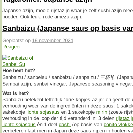
Japanse azijn, mooie rijstazijn waar je zelf sushi azijn mee
poeder. Ook leuk: rode amezu azijn.
Sanbaizu (Japanse saus op basis van 
Geplaatst op
18 november 2024
Reageer
Hoe heet het?
Sanbaizu / sanbeisu / sanbeizu / sanpaizu / 三杯酢 (Japan
Sambai azijn, sanbai vinegar, Japanese seasoning vinegar
Wat is het?
Sanbaizu betekent letterlijk “drie-kopjes-azijn” en geeft de
verhouding weer van de ingrediënten in deze saus: 1 sake
sakekopje
lichte sojasaus
en 1 sakekopje
mirin
(zoete rijst
verhouding in de loop der tijd veranderd in: 3 delen
rijstazij
lichte sojasaus
èn 1 deel
dashi
(op basis van
bonito vlokk
verbeteren laat men in Japan deze saus rijpen in houten v