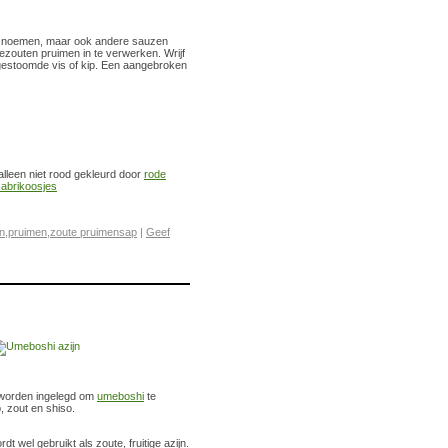
e noemen, maar ook andere sauzen
zouten pruimen in te verwerken. Wrijf
 gestoomde vis of kip. Een aangebroken
alleen niet rood gekleurd door
rode
abrikoosjes
n
,
pruimen
,
zoute pruimensap
|
Geef
t worden ingelegd om
umeboshi
te
 zout en shiso.
t wel gebruikt als zoute, fruitige azijn.