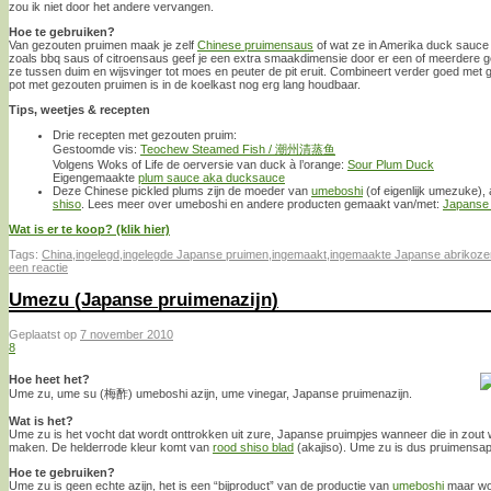
zou ik niet door het andere vervangen.
Hoe te gebruiken?
Van gezouten pruimen maak je zelf
Chinese pruimensaus
of wat ze in Amerika duck sauc
zoals bbq saus of citroensaus geef je een extra smaakdimensie door er een of meerdere ge
ze tussen duim en wijsvinger tot moes en peuter de pit eruit. Combineert verder goed met
pot met gezouten pruimen is in de koelkast nog erg lang houdbaar.
Tips, weetjes & recepten
Drie recepten met gezouten pruim:
Gestoomde vis:
Teochew Steamed Fish / 潮州清蒸鱼
Volgens Woks of Life de oerversie van duck à l’orange:
Sour Plum Duck
Eigengemaakte
plum sauce aka ducksauce
Deze Chinese pickled plums zijn de moeder van
umeboshi
(of eigenlijk umezuke), 
shiso
. Lees meer over umeboshi en andere producten gemaakt van/met:
Japanse 
Wat is er te koop? (klik hier)
Tags:
China
,
ingelegd
,
ingelegde Japanse pruimen
,
ingemaakt
,
ingemaakte Japanse abrikoze
een reactie
Umezu (Japanse pruimenazijn)
Geplaatst op
7 november 2010
8
Hoe heet het?
Ume zu, ume su (梅酢) umeboshi azijn, ume vinegar, Japanse pruimenazijn.
Wat is het?
Ume zu is het vocht dat wordt onttrokken uit zure, Japanse pruimpjes wanneer die in zou
maken. De helderrode kleur komt van
rood shiso blad
(akajiso). Ume zu is dus pruimensap,
Hoe te gebruiken?
Ume zu is geen echte azijn, het is een “bijproduct” van de productie van
umeboshi
maar word