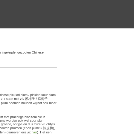
n ingelegde, gezouten Chinese
inese pickled plum / pickled sour plum
méi zi / suan mei zi / 苏梅子 / 蘇梅子
em plum noemen houden wij het ook maar
om met prachtige bloesem die in
lums worden ook wel sour plum
roene, onrijpe en dus zure vruchtjes
ezouten pruimen (chen pi mei / 陈皮梅),
en (daarover lees je:
hier
). Het een