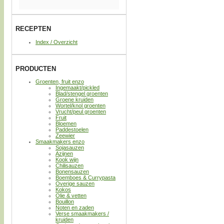
RECEPTEN
Index / Overzicht
PRODUCTEN
Groenten, fruit enzo
Ingemaakt/pickled
Blad/stengel groenten
Groene kruiden
Wortel/knol groenten
Vrucht/peul groenten
Fruit
Bloemen
Paddestoelen
Zeewier
Smaakmakers enzo
Sojasauzen
Azijnen
Kook wijn
Chilisauzen
Bonensauzen
Boemboes & Currypasta
Overige sauzen
Kokos
Olie & vetten
Bouillon
Noten en zaden
Verse smaakmakers /
kruiden