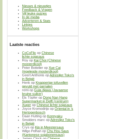
Nieuws & nieuwtjes
Feedback & Vragen
Vijf leuke quizjes
In de media
Adverteren & Stats
Linkjes
Workshops
Laatste reacties
CoCoFlix
op
Chinese
lichte sojasaus
Roy
op
Kai Choi (Chinese
mosterdkool)
Peter Bottelier
op
Xue Cai
(ingelegde mosterdkool)
Geert Anthonis
op
Adreslijst Toko’s
in België
Henk
op
Knapperige tofuvellen
gevuld met garnalen
remi
op
Gula djawa (Javaanse
bruine suiker)
Els Töpfer
op
Dong Nan Hang
Supermarket in Delft (centrum)
Xuper
op
Chinese lichte sojasaus
Joyce Kromodirijo
op
Oriental in ’s
Hertogenbosch
Daan Hutting
op
Konnyaku
Smolders marc
op
Adreslijst Toko’s
in België
Crys
op
Kip in Meestersaus
Wilgo Pelhan
op
Chu Hou Saus
(Kantonese sojabonensaus)
James Clock
op
Chinese