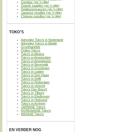
Gember (op ’n rijtje)
Zwarte zaadjes (op ’n rijtje)
Sojabonensauzen (op ’n rijtje)
Japanse noodles (op ’n rijtje)
Chinese noodles (op ’n rijtje)
TOKO’S
Adreslijst Toko’s in Nederland
Adreslijst Toko’s in België
Groothandels
Online Toko’s
Toko’s in Almere
Toko’s in Amsterdam
Toko’s in Amstelveen
Toko’s in Beverwijk
Toko’s in Groningen
Toko’s in Leiden
Toko’s in Den Haag
Toko’s in Delft
Toko’s in Rotterdam
Toko’s in Utrecht
Toko’s Den Bosch
Toko’s in Tilburg
Toko’s in Eindhoven
Toko’s in Helmond
Toko’s in Arnhem
JAPANSE Toko’s
KOREAANSE Toko’s
INDIASE Toko’s
EN VERDER NOG