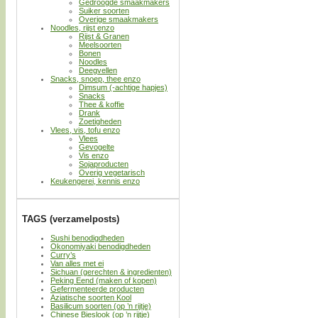
Gedroogde smaakmakers
Suiker soorten
Overige smaakmakers
Noodles, rijst enzo
Rijst & Granen
Meelsoorten
Bonen
Noodles
Deegvellen
Snacks, snoep, thee enzo
Dimsum (-achtige hapjes)
Snacks
Thee & koffie
Drank
Zoetigheden
Vlees, vis, tofu enzo
Vlees
Gevogelte
Vis enzo
Sojaproducten
Overig vegetarisch
Keukengerei, kennis enzo
TAGS (verzamelposts)
Sushi benodigdheden
Okonomiyaki benodigdheden
Curry’s
Van alles met ei
Sichuan (gerechten & ingredienten)
Peking Eend (maken of kopen)
Gefermenteerde producten
Aziatische soorten Kool
Basilicum soorten (op ’n rijtje)
Chinese Bieslook (op ’n rijtje)