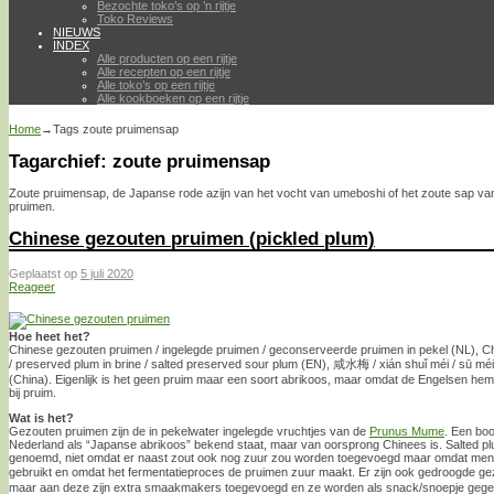
Bezochte toko’s op ’n rijtje
Toko Reviews
NIEUWS
INDEX
Alle producten op een rijtje
Alle recepten op een rijtje
Alle toko’s op een rijtje
Alle kookboeken op een rijtje
Home
→Tags
zoute pruimensap
Tagarchief:
zoute pruimensap
Zoute pruimensap, de Japanse rode azijn van het vocht van umeboshi of het zoute sap va
pruimen.
Chinese gezouten pruimen (pickled plum)
Geplaatst op
5 juli 2020
Reageer
Hoe heet het?
Chinese gezouten pruimen / ingelegde pruimen / geconserveerde pruimen in pekel (NL), Ch
/ preserved plum in brine / salted preserved sour plum (EN), 咸水梅 / xián shuǐ méi / sū 
(China). Eigenlijk is het geen pruim maar een soort abrikoos, maar omdat de Engelsen h
bij pruim.
Wat is het?
Gezouten pruimen zijn de in pekelwater ingelegde vruchtjes van de
Prunus Mume
. Een bo
Nederland als “Japanse abrikoos” bekend staat, maar van oorsprong Chinees is. Salted p
genoemd, niet omdat er naast zout ook nog zuur zou worden toegevoegd maar omdat men g
gebruikt en omdat het fermentatieproces de pruimen zuur maakt. Er zijn ook gedroogde g
maar aan deze zijn extra smaakmakers toegevoegd en ze worden als snack/snoepje geget