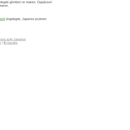
gelegde gember) te maken. Oppassen
ewaren.
shi
(ingelegde, Japanse pruimen
nse azijn
,
Japanse
p
|
8
reacties