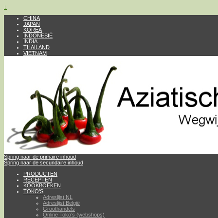
↓
CHINA
JAPAN
KOREA
INDONESIË
INDIA
THAILAND
VIETNAM
Spring naar de primaire inhoud
Spring naar de secundaire inhoud
PRODUCTEN
RECEPTEN
KOOKBOEKEN
TOKO’S
Adreslijst NL
Adreslijst België
Groothandels
Online Toko’s (webshops)