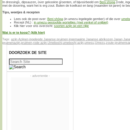
In dressings, dipsauzen, over gekookte groenten, of bijvoorbeeld om
Beni shoga
(rode, in
met de dosering, want het is erg zout. Buiten de koelkast en lang (maanden tot jaren) te b
Tips, weetjes & recepten
Lees ook de post over:
Beni shōga
(in umezu ingelegde gember) of die over
umebo
Recept (NL) :
in umezu gestoofde worteltjes (met venkel of snijbiet)
Klik hier voor ons overzicht:
soorten azijn op een rijtje
Wat is er te koop? (klik hier)
Tags:
azijn
,
Azijnen
,
ingelegde Japanse pruimen
,
ingemaakte Japanse abrikozen
,
Japan
,
Japa
pruimenazijn
,
pruimen
,
rode azijn
,
Umeboshi
,
umeboshi azijn
,
umesu
,
Umezu
,
zoute pruimensa
DOORZOEK DE SITE
Zoeken
naar:
- advertentie -