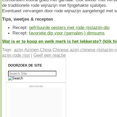
de traditionele rode wijnazijn met fijngehakte sjalotjes.
Eventueel vervangen door rode wijnazijn aangelengd met w
Tips, weetjes & recepten
Recept:
gefrituurde oesters met rode rijstazijn-dip
Recept:
favoriete dip voor (garnalen-) dimsums
Wat is er te koop en welk merk is het lekkerste? (klik hi
Tags:
azijn
,
Azijnen
,
China
,
Chinese azijn
,
chinese rijstazijn
,
r
azijn
,
rode rijst
|
Geef een reactie
DOORZOEK DE SITE
Zoeken
naar:
- advertentie -