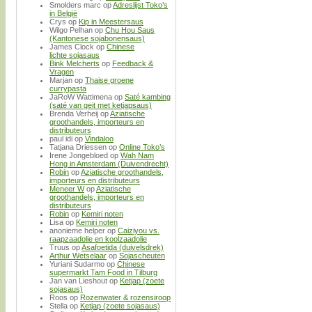
Smolders marc
op
Adreslijst Toko’s
in België
Crys
op
Kip in Meestersaus
Wilgo Pelhan
op
Chu Hou Saus
(Kantonese sojabonensaus)
James Clock
op
Chinese
lichte sojasaus
Bink Melcherts
op
Feedback &
Vragen
Marjan
op
Thaise groene
currypasta
JaRoW Wattimena
op
Saté kambing
(saté van geit met ketjapsaus)
Brenda Verheij
op
Aziatische
groothandels, importeurs en
distributeurs
paul idi
op
Vindaloo
Tatjana Driessen
op
Online Toko’s
Irene Jongebloed
op
Wah Nam
Hong in Amsterdam (Duivendrecht)
Robin
op
Aziatische groothandels,
importeurs en distributeurs
Meneer W
op
Aziatische
groothandels, importeurs en
distributeurs
Robin
op
Kemiri noten
Lisa
op
Kemiri noten
anonieme helper
op
Caiziyou vs.
raapzaadolie en koolzaadolie
Truus
op
Asafoetida (duivelsdrek)
Arthur Wetselaar
op
Sojascheuten
Yuriani Sudarmo
op
Chinese
supermarkt Tam Food in Tilburg
Jan van Lieshout
op
Ketjap (zoete
sojasaus)
Roos
op
Rozenwater & rozensiroop
Stella
op
Ketjap (zoete sojasaus)