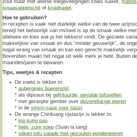
zout maar met allerlei toegevoegingen zoals suiker,
maltos
sinaasappelschil
of
kruidnagel
.
Hoe te gebruiken?
In recepten is vaak niet duidelijk welke van de twee azijn
terwijl het behoorlijk van invloed is op de smaak welke men
alletwee en kies wat je het lekkerst vindt. De gezoete varian
makkelijker van smaak en dus “minder gevaarlijk”, de onge
nogal wrang van smaak en kan een gerecht makkelijk verpe
Bovendien maakt het nogal uit welk merk je hebt. Buiten d
maanden/jaren te bewaren.
Tips, weetjes & recepten
De zoete is lekker in:
*
aubergines boerenstijl
.
* als dipsaus bij
gefrituurde, gevulde tofuvellen
* met geraspte gember over
duizendjarige eieren
* in de
yinyin-saus voor jiaozi
De wrange Chinkiang rijstazijn is lekker in:
*
kip kung pao
*
hete, zure soep
(Suan la tang)
*
silken tofu salade met gezouten eendeneieren