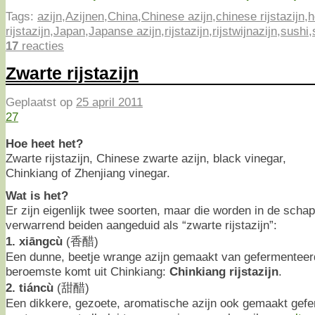
Tags:
azijn
,
Azijnen
,
China
,
Chinese azijn
,
chinese rijstazijn
,
h
rijstazijn
,
Japan
,
Japanse azijn
,
rijstazijn
,
rijstwijnazijn
,
sushi
,
17
reacties
Zwarte rijstazijn
Geplaatst op
25 april 2011
27
Hoe heet het?
Zwarte rijstazijn, Chinese zwarte azijn, black vinegar,
Chinkiang of Zhenjiang vinegar.
Wat is het?
Er zijn eigenlijk twee soorten, maar die worden in de scha
verwarrend beiden aangeduid als “zwarte rijstazijn”:
1. xiāngcù
(香醋)
Een dunne, beetje wrange azijn gemaakt van gefermentee
beroemste komt uit Chinkiang:
Chinkiang rijstazijn
.
2. tiáncù
(甜醋)
Een dikkere, gezoete, aromatische azijn ook gemaakt gef