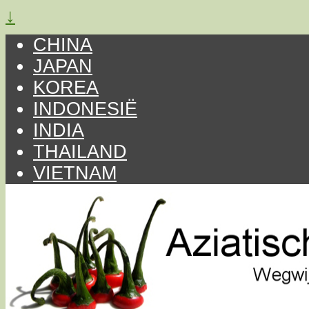
↓
CHINA
JAPAN
KOREA
INDONESIË
INDIA
THAILAND
VIETNAM