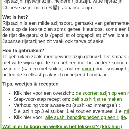
Rijstazijn, rijstwijnazijn, heldere rijstazijn, witte rijstazijn,
Chinese azijn, micu (米醋), Japanse azijn.
Wat is het?
Rijstazijn is een milde azijnsoort, gemaakt van gefermentee
Zoals op de foto te zien soms geheel kleurloos, soms een he
de rijst die gebruikt is (gepolijst of ongepolijst) of wellicht
Japanse rijstazijnen zit vaak ook tarwe of sake.
Hoe te gebruiken?
Te gebruiken zoals men gewone azijn gebruikt. De smaak is
met witte wijnazijn. Je zou het een met het andere kunnen 
azijn die (samen met suiker, zout en
mirin
) door sushirijst
buiten de koelkast praktisch onbeperkt houdbaar.
Tips, weetjes & recepten
Klik hier voor een overzicht:
de soorten azijn op een ri
Stap-voor-stap recept om:
zelf sushirijst te maken
Verhouding voor awase-zu (sushi-azijnmengsel) :
5 el azijn op 3 el suiker, 1 el zout en eventueel 1 el
mi
Klik hier voor:
alle sushi benodigdheden op een rijtje
.
Wat is er te koop en welke is het lekkerst? (klik hier)