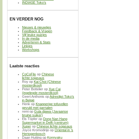
INDIASE Toko’s
EN VERDER NOG
Nieuws & nieuwtjes
Feedback & Vragen
Vijf leuke quizjes
In de media
Adverteren & Stats
Linkjes
Workshops
Laatste reacties
CoCoFlix
op
Chinese
lichte sojasaus
Roy
op
Kai Choi (Chinese
mosterdkool)
Peter Bottelier
op
Xue Cai
(ingelegde mosterdkool)
Geert Anthonis
op
Adreslijst Toko’s
in België
Henk
op
Knapperige tofuvellen
gevuld met garnalen
remi
op
Gula djawa (Javaanse
bruine suiker)
Els Töpfer
op
Dong Nan Hang
Supermarket in Delft (centrum)
Xuper
op
Chinese lichte sojasaus
Joyce Kromodirijo
op
Oriental in ’s
Hertogenbosch
Daan Hutting
op
Konnyaku