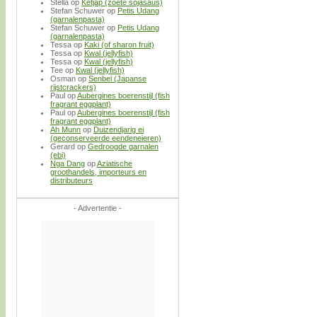
Stella
op
Ketjap (zoete sojasaus)
Stefan Schuwer
op
Petis Udang
(garnalenpasta)
Stefan Schuwer
op
Petis Udang
(garnalenpasta)
Tessa
op
Kaki (of sharon fruit)
Tessa
op
Kwal (jellyfish)
Tessa
op
Kwal (jellyfish)
Tee
op
Kwal (jellyfish)
Osman
op
Senbei (Japanse
rijstcrackers)
Paul
op
Aubergines boerenstijl (fish
fragrant eggplant)
Paul
op
Aubergines boerenstijl (fish
fragrant eggplant)
Ah Munn
op
Duizendjarig ei
(geconserveerde eendeneieren)
Gerard
op
Gedroogde garnalen
(ebi)
Nga Dang
op
Aziatische
groothandels, importeurs en
distributeurs
- Advertentie -