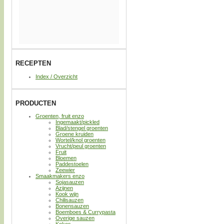
RECEPTEN
Index / Overzicht
PRODUCTEN
Groenten, fruit enzo
Ingemaakt/pickled
Blad/stengel groenten
Groene kruiden
Wortel/knol groenten
Vrucht/peul groenten
Fruit
Bloemen
Paddestoelen
Zeewier
Smaakmakers enzo
Sojasauzen
Azijnen
Kook wijn
Chilisauzen
Bonensauzen
Boemboes & Currypasta
Overige sauzen