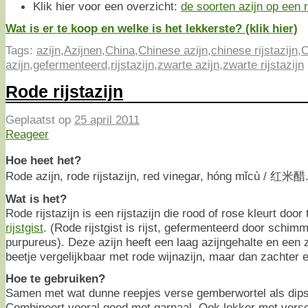
Klik hier voor een overzicht:
de soorten azijn op een ri
Wat is er te koop en welke is het lekkerste? (klik hier)
Tags:
azijn
,
Azijnen
,
China
,
Chinese azijn
,
chinese rijstazijn
,
C
azijn
,
gefermenteerd
,
rijstazijn
,
zwarte azijn
,
zwarte rijstazijn
Rode rijstazijn
Geplaatst op
25 april 2011
Reageer
Hoe heet het?
Rode azijn, rode rijstazijn, red vinegar, hóng mǐcù / 红米醋
Wat is het?
Rode rijstazijn is een rijstazijn die rood of rose kleurt doo
rijstgist
. (Rode rijstgist is rijst, gefermenteerd door schi
purpureus). Deze azijn heeft een laag azijngehalte en een
beetje vergelijkbaar met rode wijnazijn, maar dan zachter e
Hoe te gebruiken?
Samen met wat dunne reepjes verse gemberwortel als dip
Combineert vooral goed met garnaal. Ook lekker met verse 