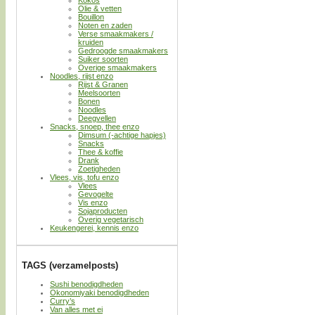
Kokos
Olie & vetten
Bouillon
Noten en zaden
Verse smaakmakers /
kruiden
Gedroogde smaakmakers
Suiker soorten
Overige smaakmakers
Noodles, rijst enzo
Rijst & Granen
Meelsoorten
Bonen
Noodles
Deegvellen
Snacks, snoep, thee enzo
Dimsum (-achtige hapjes)
Snacks
Thee & koffie
Drank
Zoetigheden
Vlees, vis, tofu enzo
Vlees
Gevogelte
Vis enzo
Sojaproducten
Overig vegetarisch
Keukengerei, kennis enzo
TAGS (verzamelposts)
Sushi benodigdheden
Okonomiyaki benodigdheden
Curry’s
Van alles met ei