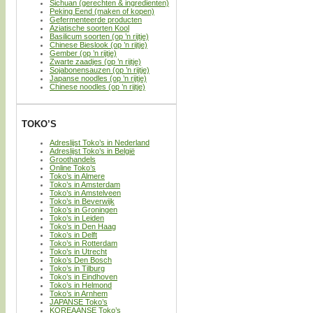
Sichuan (gerechten & ingredienten)
Peking Eend (maken of kopen)
Gefermenteerde producten
Aziatische soorten Kool
Basilicum soorten (op ’n rijtje)
Chinese Bieslook (op ’n rijtje)
Gember (op ’n rijtje)
Zwarte zaadjes (op ’n rijtje)
Sojabonensauzen (op ’n rijtje)
Japanse noodles (op ’n rijtje)
Chinese noodles (op ’n rijtje)
TOKO’S
Adreslijst Toko’s in Nederland
Adreslijst Toko’s in België
Groothandels
Online Toko’s
Toko’s in Almere
Toko’s in Amsterdam
Toko’s in Amstelveen
Toko’s in Beverwijk
Toko’s in Groningen
Toko’s in Leiden
Toko’s in Den Haag
Toko’s in Delft
Toko’s in Rotterdam
Toko’s in Utrecht
Toko’s Den Bosch
Toko’s in Tilburg
Toko’s in Eindhoven
Toko’s in Helmond
Toko’s in Arnhem
JAPANSE Toko’s
KOREAANSE Toko’s