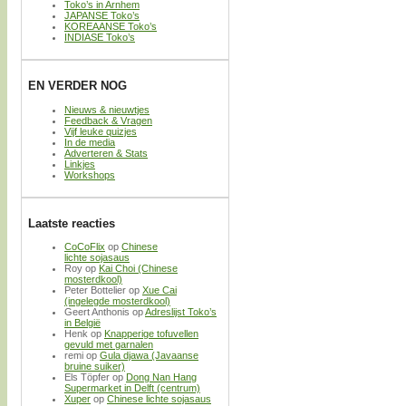
Toko’s in Arnhem
JAPANSE Toko’s
KOREAANSE Toko’s
INDIASE Toko’s
EN VERDER NOG
Nieuws & nieuwtjes
Feedback & Vragen
Vijf leuke quizjes
In de media
Adverteren & Stats
Linkjes
Workshops
Laatste reacties
CoCoFlix
op
Chinese
lichte sojasaus
Roy
op
Kai Choi (Chinese
mosterdkool)
Peter Bottelier
op
Xue Cai
(ingelegde mosterdkool)
Geert Anthonis
op
Adreslijst Toko’s
in België
Henk
op
Knapperige tofuvellen
gevuld met garnalen
remi
op
Gula djawa (Javaanse
bruine suiker)
Els Töpfer
op
Dong Nan Hang
Supermarket in Delft (centrum)
Xuper
op
Chinese lichte sojasaus