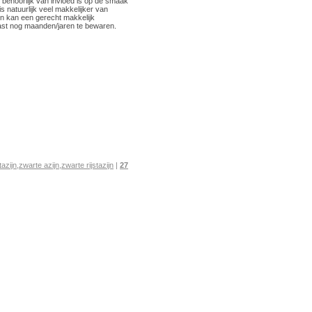
t behoorlijk van invloed is op de smaak
s natuurlijk veel makkelijker van
en kan een gerecht makkelijk
kast nog maanden/jaren te bewaren.
stazijn
,
zwarte azijn
,
zwarte rijstazijn
|
27