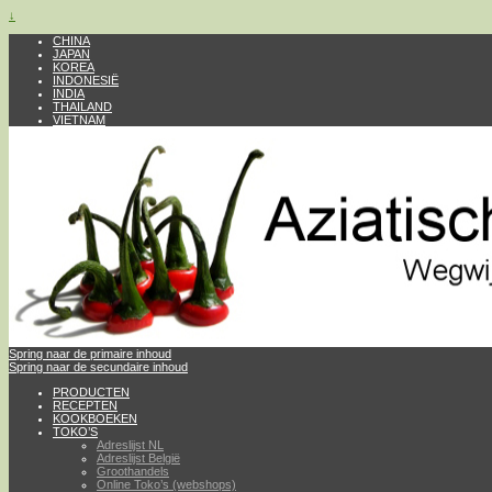
↓
CHINA
JAPAN
KOREA
INDONESIË
INDIA
THAILAND
VIETNAM
Spring naar de primaire inhoud
Spring naar de secundaire inhoud
PRODUCTEN
RECEPTEN
KOOKBOEKEN
TOKO’S
Adreslijst NL
Adreslijst België
Groothandels
Online Toko’s (webshops)