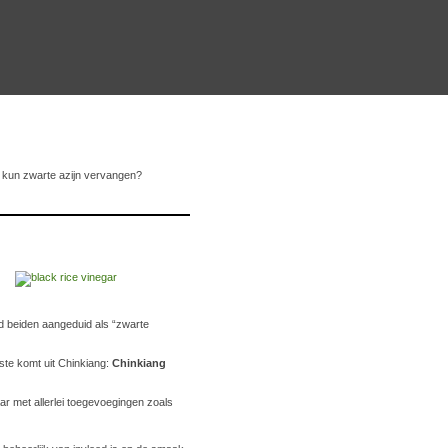
e kun zwarte azijn vervangen?
nd beiden aangeduid als “zwarte
te komt uit Chinkiang:
Chinkiang
r met allerlei toegevoegingen zoals