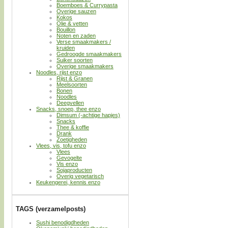
Boemboes & Currypasta
Overige sauzen
Kokos
Olie & vetten
Bouillon
Noten en zaden
Verse smaakmakers /
kruiden
Gedroogde smaakmakers
Suiker soorten
Overige smaakmakers
Noodles, rijst enzo
Rijst & Granen
Meelsoorten
Bonen
Noodles
Deegvellen
Snacks, snoep, thee enzo
Dimsum (-achtige hapjes)
Snacks
Thee & koffie
Drank
Zoetigheden
Vlees, vis, tofu enzo
Vlees
Gevogelte
Vis enzo
Sojaproducten
Overig vegetarisch
Keukengerei, kennis enzo
TAGS (verzamelposts)
Sushi benodigdheden