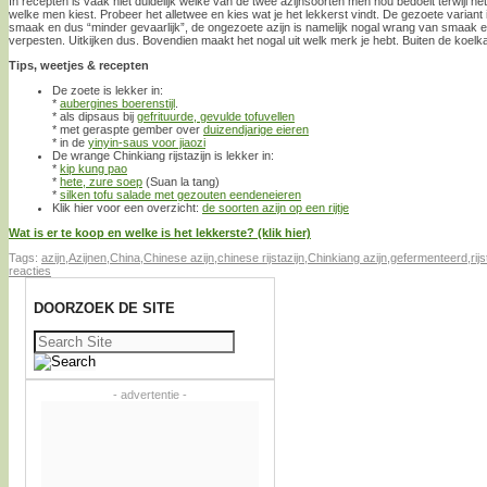
In recepten is vaak niet duidelijk welke van de twee azijnsoorten men nou bedoelt terwijl he
welke men kiest. Probeer het alletwee en kies wat je het lekkerst vindt. De gezoete variant i
smaak en dus “minder gevaarlijk”, de ongezoete azijn is namelijk nogal wrang van smaak 
verpesten. Uitkijken dus. Bovendien maakt het nogal uit welk merk je hebt. Buiten de koel
Tips, weetjes & recepten
De zoete is lekker in:
*
aubergines boerenstijl
.
* als dipsaus bij
gefrituurde, gevulde tofuvellen
* met geraspte gember over
duizendjarige eieren
* in de
yinyin-saus voor jiaozi
De wrange Chinkiang rijstazijn is lekker in:
*
kip kung pao
*
hete, zure soep
(Suan la tang)
*
silken tofu salade met gezouten eendeneieren
Klik hier voor een overzicht:
de soorten azijn op een rijtje
Wat is er te koop en welke is het lekkerste? (klik hier)
Tags:
azijn
,
Azijnen
,
China
,
Chinese azijn
,
chinese rijstazijn
,
Chinkiang azijn
,
gefermenteerd
,
rij
reacties
DOORZOEK DE SITE
Zoeken
naar:
- advertentie -