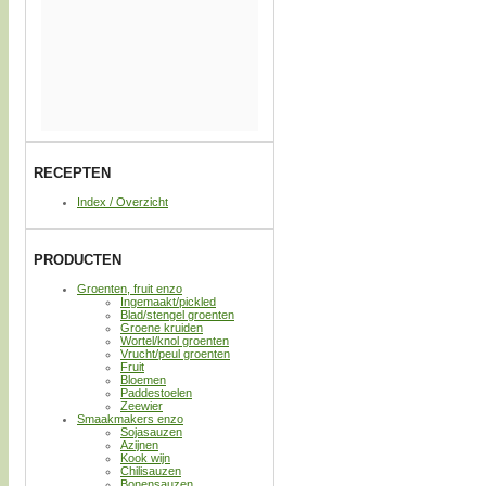
RECEPTEN
Index / Overzicht
PRODUCTEN
Groenten, fruit enzo
Ingemaakt/pickled
Blad/stengel groenten
Groene kruiden
Wortel/knol groenten
Vrucht/peul groenten
Fruit
Bloemen
Paddestoelen
Zeewier
Smaakmakers enzo
Sojasauzen
Azijnen
Kook wijn
Chilisauzen
Bonensauzen