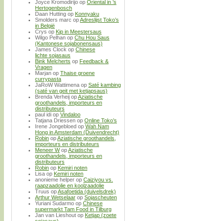
Joyce Kromodirijo
op
Oriental in ’s
Hertogenbosch
Daan Hutting
op
Konnyaku
Smolders marc
op
Adreslijst Toko’s
in België
Crys
op
Kip in Meestersaus
Wilgo Pelhan
op
Chu Hou Saus
(Kantonese sojabonensaus)
James Clock
op
Chinese
lichte sojasaus
Bink Melcherts
op
Feedback &
Vragen
Marjan
op
Thaise groene
currypasta
JaRoW Wattimena
op
Saté kambing
(saté van geit met ketjapsaus)
Brenda Verheij
op
Aziatische
groothandels, importeurs en
distributeurs
paul idi
op
Vindaloo
Tatjana Driessen
op
Online Toko’s
Irene Jongebloed
op
Wah Nam
Hong in Amsterdam (Duivendrecht)
Robin
op
Aziatische groothandels,
importeurs en distributeurs
Meneer W
op
Aziatische
groothandels, importeurs en
distributeurs
Robin
op
Kemiri noten
Lisa
op
Kemiri noten
anonieme helper
op
Caiziyou vs.
raapzaadolie en koolzaadolie
Truus
op
Asafoetida (duivelsdrek)
Arthur Wetselaar
op
Sojascheuten
Yuriani Sudarmo
op
Chinese
supermarkt Tam Food in Tilburg
Jan van Lieshout
op
Ketjap (zoete