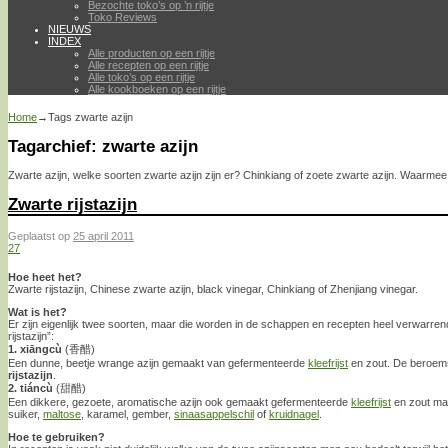
Bezochte toko’s op ’n rijtje
Toko Reviews
NIEUWS
INDEX
Alle producten op een rijtje
Alle recepten op een rijtje
Alle toko’s op een rijtje
Alle kookboeken op een rijtje
Home
→Tags
zwarte azijn
Tagarchief:
zwarte azijn
Zwarte azijn, welke soorten zwarte azijn zijn er? Chinkiang of zoete zwarte azijn. Waarme
Zwarte rijstazijn
Geplaatst op
25 april 2011
27
Hoe heet het?
Zwarte rijstazijn, Chinese zwarte azijn, black vinegar, Chinkiang of Zhenjiang vinegar.
Wat is het?
Er zijn eigenlijk twee soorten, maar die worden in de schappen en recepten heel verwarre
rijstazijn”:
1. xiāngcù
(香醋)
Een dunne, beetje wrange azijn gemaakt van gefermenteerde
kleefrijst
en zout. De beroems
rijstazijn
.
2. tiáncù
(甜醋)
Een dikkere, gezoete, aromatische azijn ook gemaakt gefermenteerde
kleefrijst
en zout maa
suiker,
maltose
, karamel, gember,
sinaasappelschil
of
kruidnagel
.
Hoe te gebruiken?