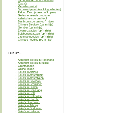
Okonomiyaki benodigdheden
Curry’s
Van alles met ei
Sichuan (gerechten & ingredienten)
Peking Eend (maken of kopen)
Gefermenteerde producten
Aziatische soorten Kool
Basilicum soorten (op ’n rijtje)
Chinese Bieslook (op ’n rijtje)
Gember (op ’n rijtje)
Zwarte zaadjes (op ’n rijtje)
Sojabonensauzen (op ’n rijtje)
Japanse noodles (op ’n rijtje)
Chinese noodles (op ’n rijtje)
TOKO’S
Adreslijst Toko’s in Nederland
Adreslijst Toko’s in België
Groothandels
Online Toko’s
Toko’s in Almere
Toko’s in Amsterdam
Toko’s in Amstelveen
Toko’s in Beverwijk
Toko’s in Groningen
Toko’s in Leiden
Toko’s in Den Haag
Toko’s in Delft
Toko’s in Rotterdam
Toko’s in Utrecht
Toko’s Den Bosch
Toko’s in Tilburg
Toko’s in Eindhoven
Toko’s in Helmond