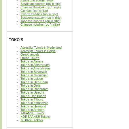
Aziatische soorten Kool
Basilicum soorten (op ’n rijtje)
Chinese Bieslook (op ’n rijtje)
Gember (op ’n rijtje)
Zwarte zaadjes (op ’n rijtje)
Sojabonensauzen (op ’n rijtje)
Japanse noodles (op ’n rijtje)
Chinese noodles (op ’n rijtje)
TOKO’S
Adreslijst Toko’s in Nederland
Adreslijst Toko’s in België
Groothandels
Online Toko’s
Toko’s in Almere
Toko’s in Amsterdam
Toko’s in Amstelveen
Toko’s in Beverwijk
Toko’s in Groningen
Toko’s in Leiden
Toko’s in Den Haag
Toko’s in Delft
Toko’s in Rotterdam
Toko’s in Utrecht
Toko’s Den Bosch
Toko’s in Tilburg
Toko’s in Eindhoven
Toko’s in Helmond
Toko’s in Arnhem
JAPANSE Toko’s
KOREAANSE Toko’s
INDIASE Toko’s