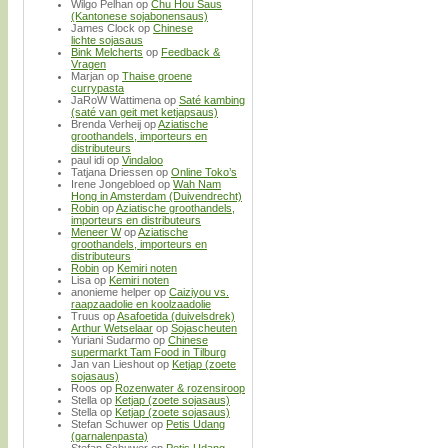
Wilgo Pelhan
op
Chu Hou Saus
(Kantonese sojabonensaus)
James Clock
op
Chinese
lichte sojasaus
Bink Melcherts
op
Feedback &
Vragen
Marjan
op
Thaise groene
currypasta
JaRoW Wattimena
op
Saté kambing
(saté van geit met ketjapsaus)
Brenda Verheij
op
Aziatische
groothandels, importeurs en
distributeurs
paul idi
op
Vindaloo
Tatjana Driessen
op
Online Toko’s
Irene Jongebloed
op
Wah Nam
Hong in Amsterdam (Duivendrecht)
Robin
op
Aziatische groothandels,
importeurs en distributeurs
Meneer W
op
Aziatische
groothandels, importeurs en
distributeurs
Robin
op
Kemiri noten
Lisa
op
Kemiri noten
anonieme helper
op
Caiziyou vs.
raapzaadolie en koolzaadolie
Truus
op
Asafoetida (duivelsdrek)
Arthur Wetselaar
op
Sojascheuten
Yuriani Sudarmo
op
Chinese
supermarkt Tam Food in Tilburg
Jan van Lieshout
op
Ketjap (zoete
sojasaus)
Roos
op
Rozenwater & rozensiroop
Stella
op
Ketjap (zoete sojasaus)
Stella
op
Ketjap (zoete sojasaus)
Stefan Schuwer
op
Petis Udang
(garnalenpasta)