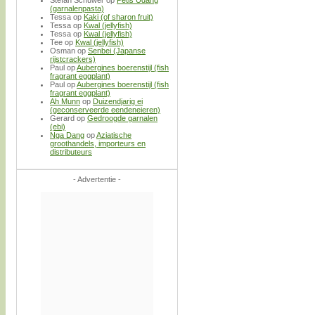
Stefan Schuwer
op
Petis Udang
(garnalenpasta)
Tessa
op
Kaki (of sharon fruit)
Tessa
op
Kwal (jellyfish)
Tessa
op
Kwal (jellyfish)
Tee
op
Kwal (jellyfish)
Osman
op
Senbei (Japanse
rijstcrackers)
Paul
op
Aubergines boerenstijl (fish
fragrant eggplant)
Paul
op
Aubergines boerenstijl (fish
fragrant eggplant)
Ah Munn
op
Duizendjarig ei
(geconserveerde eendeneieren)
Gerard
op
Gedroogde garnalen
(ebi)
Nga Dang
op
Aziatische
groothandels, importeurs en
distributeurs
- Advertentie -