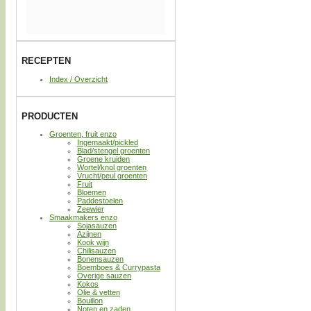
RECEPTEN
Index / Overzicht
PRODUCTEN
Groenten, fruit enzo
Ingemaakt/pickled
Blad/stengel groenten
Groene kruiden
Wortel/knol groenten
Vrucht/peul groenten
Fruit
Bloemen
Paddestoelen
Zeewier
Smaakmakers enzo
Sojasauzen
Azijnen
Kook wijn
Chilisauzen
Bonensauzen
Boemboes & Currypasta
Overige sauzen
Kokos
Olie & vetten
Bouillon
Noten en zaden