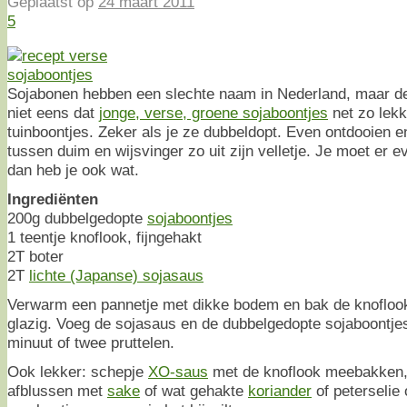
Geplaatst op
24 maart 2011
5
Sojabonen hebben een slechte naam in Nederland, maar 
niet eens dat
jonge, verse, groene sojaboontjes
net zo lekk
tuinboontjes. Zeker als je ze dubbeldopt. Even ontdooien en
tussen duim en wijsvinger zo uit zijn velletje. Je moet er 
dan heb je ook wat.
Ingrediënten
200g dubbelgedopte
sojaboontjes
1 teentje knoflook, fijngehakt
2T boter
2T
lichte (Japanse) sojasaus
Verwarm een pannetje met dikke bodem en bak de knoflook
glazig. Voeg de sojasaus en de dubbelgedopte sojaboontjes
minuut of twee pruttelen.
Ook lekker: schepje
XO-saus
met de knoflook meebakken, 
afblussen met
sake
of wat gehakte
koriander
of peterselie o