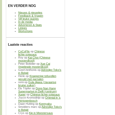
EN VERDER NOG
Nieuws & nieuwtjes
Feedback & Vragen
Vijf leuke quizjes
In de media
Adverteren & Stats
Linkjes
Workshops
Laatste reacties
CoCoFlix
op
Chinese
lichte sojasaus
Roy
op
Kai Choi (Chinese
mosterdkool)
Peter Bottelier
op
Xue Cai
(ingelegde mosterdkool)
Geert Anthonis
op
Adreslijst Toko’s
in België
Henk
op
Knapperige tofuvellen
gevuld met garnalen
remi
op
Gula djawa (Javaanse
bruine suiker)
Els Töpfer
op
Dong Nan Hang
Supermarket in Delft (centrum)
Xuper
op
Chinese lichte sojasaus
Joyce Kromodirijo
op
Oriental in ’s
Hertogenbosch
Daan Hutting
op
Konnyaku
Smolders marc
op
Adreslijst Toko’s
in België
Crys
op
Kip in Meestersaus