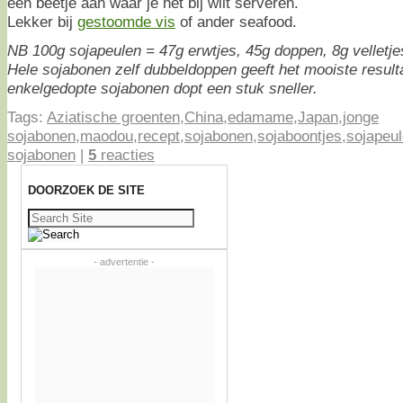
een beetje aan waar je het bij wilt serveren.
Lekker bij
gestoomde vis
of ander seafood.
NB 100g sojapeulen = 47g erwtjes, 45g doppen, 8g velletje
Hele sojabonen zelf dubbeldoppen geeft het mooiste result
enkelgedopte sojabonen dopt een stuk sneller.
Tags:
Aziatische groenten
,
China
,
edamame
,
Japan
,
jonge
sojabonen
,
maodou
,
recept
,
sojabonen
,
sojaboontjes
,
sojapeu
sojabonen
|
5
reacties
DOORZOEK DE SITE
Zoeken
naar:
- advertentie -