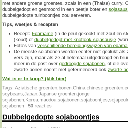
met andere groene groentes, zoals in een (Thaise) curry. O
dubbelgedopt en gesmoord in een beetje boter en
sojasaus
dubbelgedopte tuinboontjes zou serveren.
Tips, weetjes & recepten
Recept:
Edamame
(in de peul gekookt met zout en st
(koud) of
dubbelgedopt met knoflook-sojasausje
(war
Foto’s van
verschillende bereidingswijzen van edam
De meeste sojabonen worden echter niet geplukt als
vers zijn, maar als ze al helemaal uitgedroogd en brui
meer in de post over
gedroogde sojabonen
, of die ov
zwarte bonen noemt met gefermeneerd ook
zwarte bo
Wat is er te koop? (klik hier)
Tags:
Aziatische groenten
,
bonen
,
China
,
chinese groenten
,
e
soybeans
,
Japan
,
Japanse groenten
,
jonge
sojabonen
,
Korea
,
maodou
,
sojabonen
,
sojaboontjes
,
sojapeul
sojabonen
|
50
reacties
Dubbelgedopte sojaboontjes