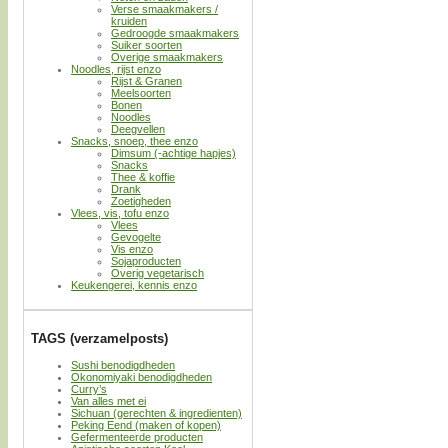
Verse smaakmakers /
kruiden
Gedroogde smaakmakers
Suiker soorten
Overige smaakmakers
Noodles, rijst enzo
Rijst & Granen
Meelsoorten
Bonen
Noodles
Deegvellen
Snacks, snoep, thee enzo
Dimsum (-achtige hapjes)
Snacks
Thee & koffie
Drank
Zoetigheden
Vlees, vis, tofu enzo
Vlees
Gevogelte
Vis enzo
Sojaproducten
Overig vegetarisch
Keukengerei, kennis enzo
TAGS (verzamelposts)
Sushi benodigdheden
Okonomiyaki benodigdheden
Curry’s
Van alles met ei
Sichuan (gerechten & ingredienten)
Peking Eend (maken of kopen)
Gefermenteerde producten