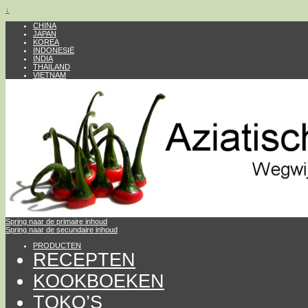
↓
CHINA
JAPAN
KOREA
INDONESIË
INDIA
THAILAND
VIETNAM
Spring naar de primaire inhoud
Spring naar de secundaire inhoud
PRODUCTEN
RECEPTEN
KOOKBOEKEN
TOKO’S