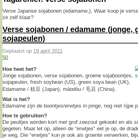
Verse Japanse sojabonen (edamame,). Waar koop je verse
ze zelf klaar?
Verse sojabonen / edamame (jonge, 
sojapeulen)
Geplaatst op
19 april 2011
50
Hoe heet het?
Jonge sojabonen, verse sojabonen, groene sojaboontjes,
sojapeulen, fresh soybean (US), green soya bean (UK),
Edamame / 枝豆 (Japan), máodòu / 毛豆 (China).
Wat is het?
Edamame zijn de boontjes/erwtjes in jonge, nog niet rijpe p
Hoe te gebruiken?
De peultjes worden kort met grof zeezout gekookt en als sn
gegeten. Maar let op, alleen de “erwtjes” eet je op, de dra
je weg. Die “erwtjes” kun je ook als groente verwerken, bij