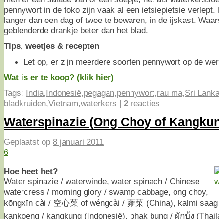
pennywort in de toko zijn vaak al een ietsiepietsie verlept. 
langer dan een dag of twee te bewaren, in de ijskast. Waars
geblenderde drankje beter dan het blad.
Tips, weetjes & recepten
Let op, er zijn meerdere soorten pennywort op de we
Wat is er te koop? (klik hier)
Tags:
India
,
Indonesië
,
pegagan
,
pennywort
,
rau ma
,
Sri Lank
bladkruiden
,
Vietnam
,
waterkers
|
2
reacties
Waterspinazie (Ong Choy of Kangku
Geplaatst op
8 januari 2011
6
Hoe heet het?
Water spinazie / waterwinde, water spinach / Chinese
watercress / morning glory / swamp cabbage, ong choy,
kōngxīn cài / 空心菜 of wéngcài / 蕹菜 (China), kalmi saag (
kankoeng / kangkung (Indonesië), phak bung / ผักบุ้ง (Thai