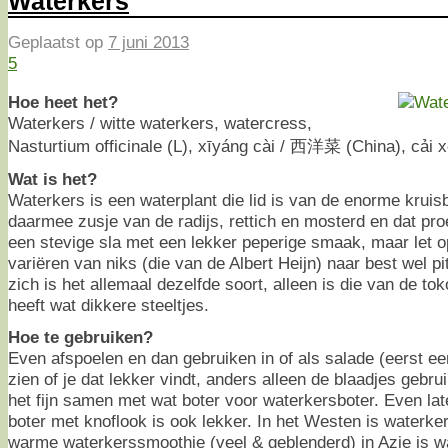
Waterkers
Geplaatst op
7 juni 2013
5
Hoe heet het?
Waterkers / witte waterkers, watercress,
Nasturtium officinale (L), xīyáng cài / 西洋菜 (China), cải 
Wat is het?
Waterkers is een waterplant die lid is van de enorme krui
daarmee zusje van de radijs, rettich en mosterd en dat proe
een stevige sla met een lekker peperige smaak, maar let o
variëren van niks (die van de Albert Heijn) naar best wel pi
zich is het allemaal dezelfde soort, alleen is die van de to
heeft wat dikkere steeltjes.
Hoe te gebruiken?
Even afspoelen en dan gebruiken in of als salade (eerst ee
zien of je dat lekker vindt, anders alleen de blaadjes gebr
het fijn samen met wat boter voor waterkersboter. Even late
boter met knoflook is ook lekker. In het Westen is waterk
warme waterkerssmoothie (veel & geblenderd) in Azie is 