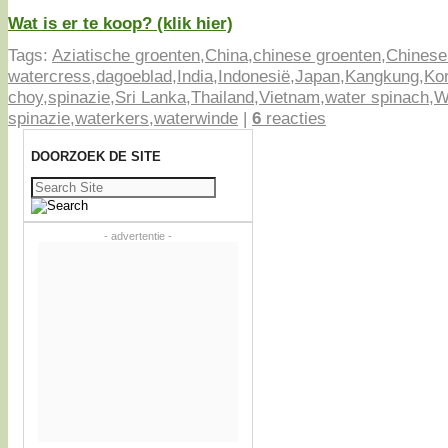
Wat is er te koop? (klik hier)
Tags:
Aziatische groenten
,
China
,
chinese groenten
,
Chinese
watercress
,
dagoeblad
,
India
,
Indonesië
,
Japan
,
Kangkung
,
Ko
choy
,
spinazie
,
Sri Lanka
,
Thailand
,
Vietnam
,
water spinach
,
W
spinazie
,
waterkers
,
waterwinde
|
6
reacties
DOORZOEK DE SITE
Zoeken
naar:
- advertentie -