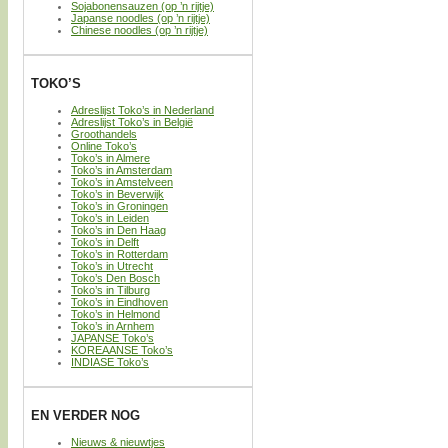
Sojabonensauzen (op ’n rijtje)
Japanse noodles (op ’n rijtje)
Chinese noodles (op ’n rijtje)
TOKO’S
Adreslijst Toko’s in Nederland
Adreslijst Toko’s in België
Groothandels
Online Toko’s
Toko’s in Almere
Toko’s in Amsterdam
Toko’s in Amstelveen
Toko’s in Beverwijk
Toko’s in Groningen
Toko’s in Leiden
Toko’s in Den Haag
Toko’s in Delft
Toko’s in Rotterdam
Toko’s in Utrecht
Toko’s Den Bosch
Toko’s in Tilburg
Toko’s in Eindhoven
Toko’s in Helmond
Toko’s in Arnhem
JAPANSE Toko’s
KOREAANSE Toko’s
INDIASE Toko’s
EN VERDER NOG
Nieuws & nieuwtjes