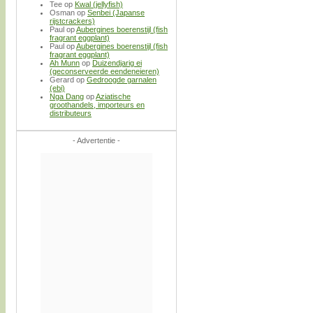
Tee
op
Kwal (jellyfish)
Osman
op
Senbei (Japanse
rijstcrackers)
Paul
op
Aubergines boerenstijl (fish
fragrant eggplant)
Paul
op
Aubergines boerenstijl (fish
fragrant eggplant)
Ah Munn
op
Duizendjarig ei
(geconserveerde eendeneieren)
Gerard
op
Gedroogde garnalen
(ebi)
Nga Dang
op
Aziatische
groothandels, importeurs en
distributeurs
- Advertentie -