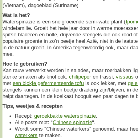
(Vietnam), dagoeblad (Suriname)
Wat is het?
Waterspinazie is een snelgroeiende semi-waterplant (
Ipom
windefamilie. Groeit het hele jaar door in warme moerassen
spitse bladeren en holle, drijvende stengels die ook rood o
populaire groente in zo’n beetje heel Azië, niet in de laatst
in de natuur groeit. In Amerika tegenwoordig ook, maar daa
mee.
Hoe te gebruiken?
Kan rauw verwerkt worden in salades, maar roerbakken lig
sterke smaken als knoflook,
chilipeper
en trassi,
vissaus
o
met
een blokje gefermenteerde tofu
is ook lekker, met
gel
stengels kunnen een klein beetje draderig zijn/blijven, in de
helpt daartegen. In de koelkast hooguit een paar dagen te
Tips, weetjes & recepten
Recept:
geroekbakte waterspinazie
.
Alle posts mbt: “
Chinese spinazie
“.
Wordt soms “Chinese waterkers” genoemd, maar heef
waterkers
te maken.