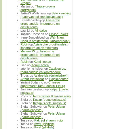
Vragen
Marjan
op
Thaise groene
currypasta
JaRoW Wattimena
op
Saté kambing
(saté van geit met ketjapsaus)
Brenda Verheij
op
Aziatische
groothandels, importeurs en
distributeurs
paul idi
op
Vindaloo
Tatjana Driessen
op
Online Toko’s
Irene Jongebloed
op
Wah Nam
Hong in Amsterdam (Duivendrecht)
Robin
op
Aziatische groothandels,
importeurs en distributeurs
Meneer W
op
Aziatische
groothandels, importeurs en
distributeurs
Robin
op
Kemiri noten
Lisa
op
Kemiri noten
anonieme helper
op
Caiziyou vs.
raapzaadolie en koolzaadolie
Truus
op
Asafoetida (duivelsdrek)
Arthur Wetselaar
op
Sojascheuten
Yuriani Sudarmo
op
Chinese
supermarkt Tam Food in Tilburg
Jan van Lieshout
op
Ketjap (zoete
sojasaus)
Roos
op
Rozenwater & rozensiroop
Stella
op
Ketjap (zoete sojasaus)
Stella
op
Ketjap (zoete sojasaus)
Stefan Schuwer
op
Petis Udang
(garnalenpasta)
Stefan Schuwer
op
Petis Udang
(garnalenpasta)
Tessa
op
Kaki (of sharon fruit)
Tessa
op
Kwal (jellyfish)
Tessa
op
Kwal (jellyfish)