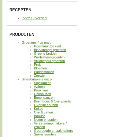
RECEPTEN
Index / Overzicht
PRODUCTEN
Groenten, fruit enzo
Ingemaakt/pickled
Blad/stengel groenten
Groene kruiden
Wortel/knol groenten
Vrucht/peul groenten
Fruit
Bloemen
Paddestoelen
Zeewier
Smaakmakers enzo
Sojasauzen
Azijnen
Kook wijn
Chilisauzen
Bonensauzen
Boemboes & Currypasta
Overige sauzen
Kokos
Olie & vetten
Bouillon
Noten en zaden
Verse smaakmakers /
kruiden
Gedroogde smaakmakers
Suiker soorten