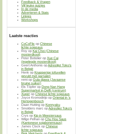
Feedback & Vragen
Vijf leuke quizjes
In de media
Adverteren & Stats
Linkjes
Workshops
Laatste reacties
CoCoFlix
op
Chinese
lichte sojasaus
Roy
op
Kai Choi (Chinese
mosterdkool)
Peter Bottelier
op
Xue Cai
(ingelegde mosterdkool)
Geert Anthonis
op
Adreslijst Toko’s
in België
Henk
op
Knapperige tofuvellen
gevuld met garnalen
remi
op
Gula djawa (Javaanse
bruine suiker)
Els Töpfer
op
Dong Nan Hang
Supermarket in Delft (centrum)
Xuper
op
Chinese lichte sojasaus
Joyce Kromodirijo
op
Oriental in ’s
Hertogenbosch
Daan Hutting
op
Konnyaku
Smolders marc
op
Adreslijst Toko’s
in België
Crys
op
Kip in Meestersaus
Wilgo Pelhan
op
Chu Hou Saus
(Kantonese sojabonensaus)
James Clock
op
Chinese
lichte sojasaus
Bink Melcherts
op
Feedback &