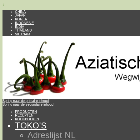
↓
CHINA
JAPAN
KOREA
INDONESIË
INDIA
THAILAND
VIETNAM
Spring naar de primaire inhoud
Spring naar de secundaire inhoud
PRODUCTEN
RECEPTEN
KOOKBOEKEN
TOKO’S
Adreslijst NL