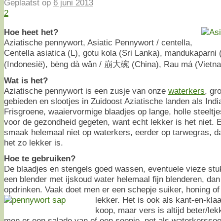
Geplaatst op
6 juni 2013
2
Hoe heet het?
Aziatische pennywort, Asiatic Pennywort / centella,
Centella asiatica (L), gotu kola (Sri Lanka), mandukaparni 
(Indonesië), bēng dà wǎn / 崩大碗 (China), Rau má (Vietna
Wat is het?
Aziatische pennywort is een zusje van onze
waterkers
, gr
gebieden en slootjes in Zuidoost Aziatische landen als Indi
Frisgroene, waaiervormige blaadjes op lange, holle steeltj
voor de gezondheid gegeten, want echt lekker is het niet. Ee
smaak helemaal niet op waterkers, eerder op tarwegras, d
het zo lekker is.
Hoe te gebruiken?
De blaadjes en stengels goed wassen, eventuele vieze stuk
een blender met ijskoud water helemaal fijn blenderen, da
opdrinken. Vaak doet men er een schepje suiker, honing of
lekker.
Het is ook als kant-en-klaar
koop, maar vers is altijd beter/l
men er een salade van of een soepje, net als waterkerssoe