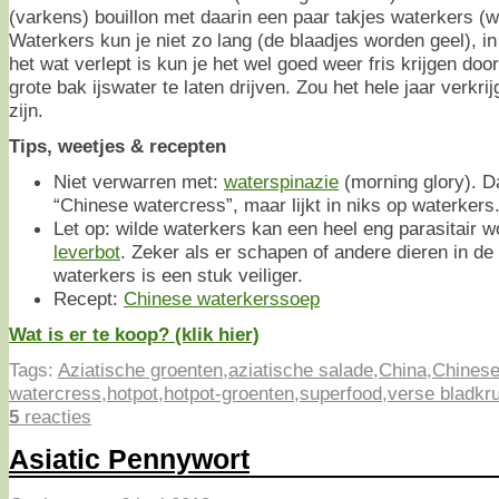
(varkens) bouillon met daarin een paar takjes waterkers (w
Waterkers kun je niet zo lang (de blaadjes worden geel), i
het wat verlept is kun je het wel goed weer fris krijgen doo
grote bak ijswater te laten drijven. Zou het hele jaar verk
zijn.
Tips, weetjes & recepten
Niet verwarren met:
waterspinazie
(morning glory). 
“Chinese watercress”, maar lijkt in niks op waterkers
Let op: wilde waterkers kan een heel eng parasitair 
leverbot
. Zeker als er schapen of andere dieren in d
waterkers is een stuk veiliger.
Recept:
Chinese waterkerssoep
Wat is er te koop? (klik hier)
Tags:
Aziatische groenten
,
aziatische salade
,
China
,
Chinese
watercress
,
hotpot
,
hotpot-groenten
,
superfood
,
verse bladkr
5
reacties
Asiatic Pennywort