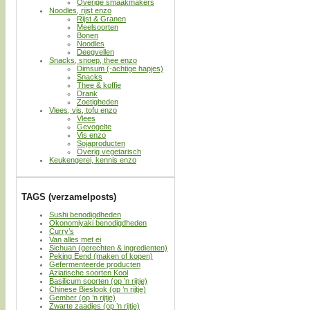
Overige smaakmakers
Noodles, rijst enzo
Rijst & Granen
Meelsoorten
Bonen
Noodles
Deegvellen
Snacks, snoep, thee enzo
Dimsum (-achtige hapjes)
Snacks
Thee & koffie
Drank
Zoetigheden
Vlees, vis, tofu enzo
Vlees
Gevogelte
Vis enzo
Sojaproducten
Overig vegetarisch
Keukengerei, kennis enzo
TAGS (verzamelposts)
Sushi benodigdheden
Okonomiyaki benodigdheden
Curry’s
Van alles met ei
Sichuan (gerechten & ingredienten)
Peking Eend (maken of kopen)
Gefermenteerde producten
Aziatische soorten Kool
Basilicum soorten (op ’n rijtje)
Chinese Bieslook (op ’n rijtje)
Gember (op ’n rijtje)
Zwarte zaadjes (op ’n rijtje)