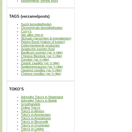
Keukengerei, kennis enzo
TAGS (verzamelposts)
Sushi benodigdheden
Okonomiyaki benodigdheden
Curry’s
Van alles met ei
Sichuan (gerechten & ingredienten)
Peking Eend (maken of kopen)
Gefermenteerde producten
Aziatische soorten Kool
Basilicum soorten (op ’n rijtje)
Chinese Bieslook (op ’n rijtje)
Gember (op ’n rijtje)
Zwarte zaadjes (op ’n rijtje)
Sojabonensauzen (op ’n rijtje)
Japanse noodles (op ’n rijtje)
Chinese noodles (op ’n rijtje)
TOKO’S
Adreslijst Toko’s in Nederland
Adreslijst Toko’s in België
Groothandels
Online Toko’s
Toko’s in Almere
Toko’s in Amsterdam
Toko’s in Amstelveen
Toko’s in Beverwijk
Toko’s in Groningen
Toko’s in Leiden