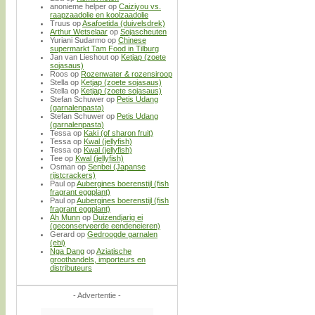
anonieme helper
op
Caiziyou vs.
raapzaadolie en koolzaadolie
Truus
op
Asafoetida (duivelsdrek)
Arthur Wetselaar
op
Sojascheuten
Yuriani Sudarmo
op
Chinese
supermarkt Tam Food in Tilburg
Jan van Lieshout
op
Ketjap (zoete
sojasaus)
Roos
op
Rozenwater & rozensiroop
Stella
op
Ketjap (zoete sojasaus)
Stella
op
Ketjap (zoete sojasaus)
Stefan Schuwer
op
Petis Udang
(garnalenpasta)
Stefan Schuwer
op
Petis Udang
(garnalenpasta)
Tessa
op
Kaki (of sharon fruit)
Tessa
op
Kwal (jellyfish)
Tessa
op
Kwal (jellyfish)
Tee
op
Kwal (jellyfish)
Osman
op
Senbei (Japanse
rijstcrackers)
Paul
op
Aubergines boerenstijl (fish
fragrant eggplant)
Paul
op
Aubergines boerenstijl (fish
fragrant eggplant)
Ah Munn
op
Duizendjarig ei
(geconserveerde eendeneieren)
Gerard
op
Gedroogde garnalen
(ebi)
Nga Dang
op
Aziatische
groothandels, importeurs en
distributeurs
- Advertentie -