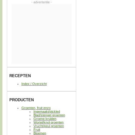
- advertentie -
RECEPTEN
Index / Overzicht
PRODUCTEN
Groenten, fruit enzo
Ingemaakt/pickled
Blad/stengel groenten
Groene kruiden
Wortel/knol groenten
Vrucht/peul groenten
Fruit
Bloemen