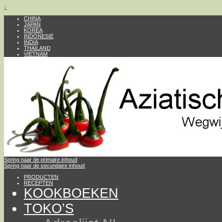
↓
CHINA
JAPAN
KOREA
INDONESIË
INDIA
THAILAND
VIETNAM
Spring naar de primaire inhoud
Spring naar de secundaire inhoud
PRODUCTEN
RECEPTEN
KOOKBOEKEN
TOKO’S