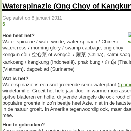
Waterspinazie (Ong Choy of Kangku
Geplaatst op
8 januari 2011
6
Hoe heet het?
Water spinazie / waterwinde, water spinach / Chinese
watercress / morning glory / swamp cabbage, ong choy,
kōngxīn cài / 空心菜 of wéngcài / 蕹菜 (China), kalmi saag (
kankoeng / kangkung (Indonesië), phak bung / ผักบุ้ง (Thai
(Vietnam), dagoeblad (Suriname)
Wat is het?
Waterspinazie is een snelgroeiende semi-waterplant (
Ipom
windefamilie. Groeit het hele jaar door in warme moerassen
spitse bladeren en holle, drijvende stengels die ook rood o
populaire groente in zo’n beetje heel Azië, niet in de laatst
in de natuur groeit. In Amerika tegenwoordig ook, maar daa
mee.
Hoe te gebruiken?
Kan rauw verwerkt worden in salades, maar roerbakken lig