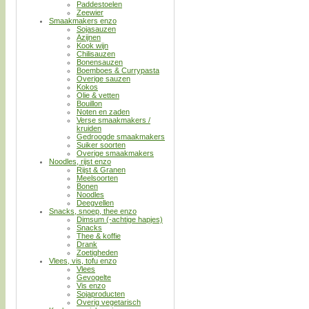
Paddestoelen
Zeewier
Smaakmakers enzo
Sojasauzen
Azijnen
Kook wijn
Chilisauzen
Bonensauzen
Boemboes & Currypasta
Overige sauzen
Kokos
Olie & vetten
Bouillon
Noten en zaden
Verse smaakmakers /
kruiden
Gedroogde smaakmakers
Suiker soorten
Overige smaakmakers
Noodles, rijst enzo
Rijst & Granen
Meelsoorten
Bonen
Noodles
Deegvellen
Snacks, snoep, thee enzo
Dimsum (-achtige hapjes)
Snacks
Thee & koffie
Drank
Zoetigheden
Vlees, vis, tofu enzo
Vlees
Gevogelte
Vis enzo
Sojaproducten
Overig vegetarisch