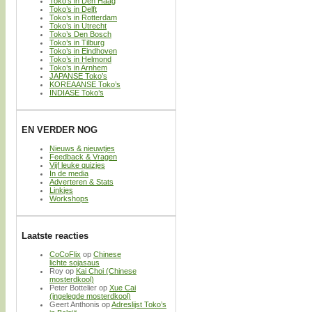
Toko’s in Den Haag
Toko’s in Delft
Toko’s in Rotterdam
Toko’s in Utrecht
Toko’s Den Bosch
Toko’s in Tilburg
Toko’s in Eindhoven
Toko’s in Helmond
Toko’s in Arnhem
JAPANSE Toko’s
KOREAANSE Toko’s
INDIASE Toko’s
EN VERDER NOG
Nieuws & nieuwtjes
Feedback & Vragen
Vijf leuke quizjes
In de media
Adverteren & Stats
Linkjes
Workshops
Laatste reacties
CoCoFlix
op
Chinese
lichte sojasaus
Roy
op
Kai Choi (Chinese
mosterdkool)
Peter Bottelier
op
Xue Cai
(ingelegde mosterdkool)
Geert Anthonis
op
Adreslijst Toko’s