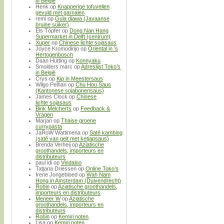
in België
Henk
op
Knapperige tofuvellen
gevuld met garnalen
remi
op
Gula djawa (Javaanse
bruine suiker)
Els Töpfer
op
Dong Nan Hang
Supermarket in Delft (centrum)
Xuper
op
Chinese lichte sojasaus
Joyce Kromodirijo
op
Oriental in ’s
Hertogenbosch
Daan Hutting
op
Konnyaku
Smolders marc
op
Adreslijst Toko’s
in België
Crys
op
Kip in Meestersaus
Wilgo Pelhan
op
Chu Hou Saus
(Kantonese sojabonensaus)
James Clock
op
Chinese
lichte sojasaus
Bink Melcherts
op
Feedback &
Vragen
Marjan
op
Thaise groene
currypasta
JaRoW Wattimena
op
Saté kambing
(saté van geit met ketjapsaus)
Brenda Verheij
op
Aziatische
groothandels, importeurs en
distributeurs
paul idi
op
Vindaloo
Tatjana Driessen
op
Online Toko’s
Irene Jongebloed
op
Wah Nam
Hong in Amsterdam (Duivendrecht)
Robin
op
Aziatische groothandels,
importeurs en distributeurs
Meneer W
op
Aziatische
groothandels, importeurs en
distributeurs
Robin
op
Kemiri noten
Lisa
op
Kemiri noten