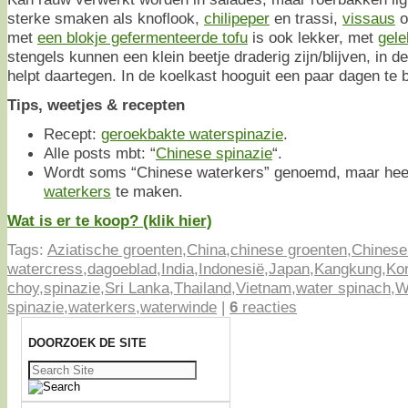
sterke smaken als knoflook,
chilipeper
en trassi,
vissaus
o
met
een blokje gefermenteerde tofu
is ook lekker, met
gel
stengels kunnen een klein beetje draderig zijn/blijven, in de
helpt daartegen. In de koelkast hooguit een paar dagen te
Tips, weetjes & recepten
Recept:
geroekbakte waterspinazie
.
Alle posts mbt: “
Chinese spinazie
“.
Wordt soms “Chinese waterkers” genoemd, maar heef
waterkers
te maken.
Wat is er te koop? (klik hier)
Tags:
Aziatische groenten
,
China
,
chinese groenten
,
Chinese
watercress
,
dagoeblad
,
India
,
Indonesië
,
Japan
,
Kangkung
,
Ko
choy
,
spinazie
,
Sri Lanka
,
Thailand
,
Vietnam
,
water spinach
,
W
spinazie
,
waterkers
,
waterwinde
|
6
reacties
DOORZOEK DE SITE
Zoeken
naar: