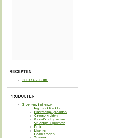
RECEPTEN
Index / Overzicht
PRODUCTEN
Groenten, fruit enzo
Ingemaakt/pickled
Blad/stengel groenten
Groene kruiden
Wortel/knol groenten
Vrucht/peul groenten
Fruit
Bloemen
Paddestoelen
Zeewier