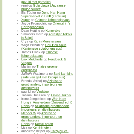
gevuld met garnalen
remi
op
Gula djawa (Javaanse
bruine suiker)
Els Töpfer
op
Dong Nan Hang
Supermarket in Delft (centrum)
Xuper
op
Chinese lichte sojasaus
Joyce Kromodirijo
op
Oriental in ’s
Hertogenbosch
Daan Hutting
op
Konnyaku
Smolders marc
op
Adreslijst Toko’s
in België
Crys
op
Kip in Meestersaus
Wilgo Pelhan
op
Chu Hou Saus
(Kantonese sojabonensaus)
James Clock
op
Chinese
lichte sojasaus
Bink Melcherts
op
Feedback &
Vragen
Marjan
op
Thaise groene
currypasta
JaRoW Wattimena
op
Saté kambing
(saté van geit met ketjapsaus)
Brenda Verheij
op
Aziatische
groothandels, importeurs en
distributeurs
paul idi
op
Vindaloo
Tatjana Driessen
op
Online Toko’s
Irene Jongebloed
op
Wah Nam
Hong in Amsterdam (Duivendrecht)
Robin
op
Aziatische groothandels,
importeurs en distributeurs
Meneer W
op
Aziatische
groothandels, importeurs en
distributeurs
Robin
op
Kemiri noten
Lisa
op
Kemiri noten
anonieme helper
op
Caiziyou vs.