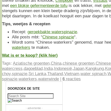
sterke smaken als knoflook,
chilipeper
en trassi,
vissaus
o
met
een blokje gefermenteerde tofu
is ook lekker, met
gel
stengels kunnen een klein beetje draderig zijn/blijven, in de
helpt daartegen. In de koelkast hooguit een paar dagen te
Tips, weetjes & recepten
Recept:
geroekbakte waterspinazie
.
Alle posts mbt: “
Chinese spinazie
“.
Wordt soms “Chinese waterkers” genoemd, maar heef
waterkers
te maken.
Wat is er te koop? (klik hier)
Tags:
Aziatische groenten
,
China
,
chinese groenten
,
Chinese
watercress
,
dagoeblad
,
India
,
Indonesië
,
Japan
,
Kangkung
,
Ko
choy
,
spinazie
,
Sri Lanka
,
Thailand
,
Vietnam
,
water spinach
,
W
spinazie
,
waterkers
,
waterwinde
|
6
reacties
DOORZOEK DE SITE
Zoeken
naar:
- advertentie -