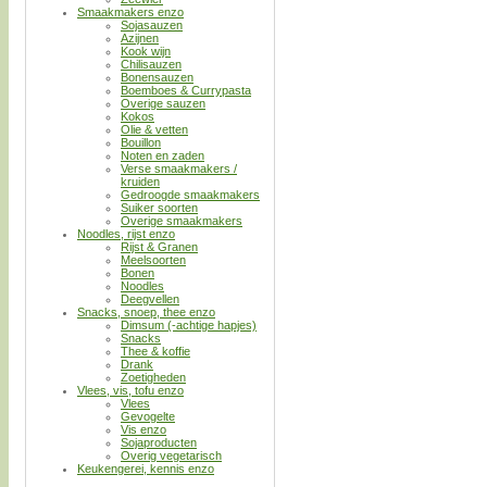
Smaakmakers enzo
Sojasauzen
Azijnen
Kook wijn
Chilisauzen
Bonensauzen
Boemboes & Currypasta
Overige sauzen
Kokos
Olie & vetten
Bouillon
Noten en zaden
Verse smaakmakers /
kruiden
Gedroogde smaakmakers
Suiker soorten
Overige smaakmakers
Noodles, rijst enzo
Rijst & Granen
Meelsoorten
Bonen
Noodles
Deegvellen
Snacks, snoep, thee enzo
Dimsum (-achtige hapjes)
Snacks
Thee & koffie
Drank
Zoetigheden
Vlees, vis, tofu enzo
Vlees
Gevogelte
Vis enzo
Sojaproducten
Overig vegetarisch
Keukengerei, kennis enzo