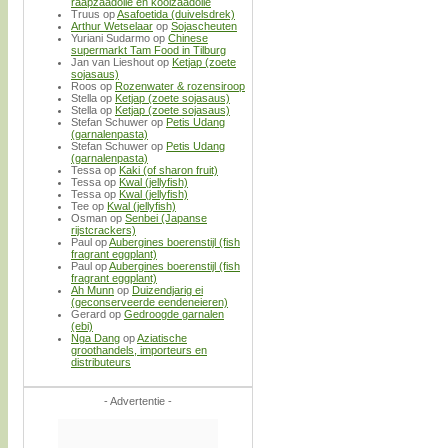
raapzaadolie en koolzaadolie
Truus
op
Asafoetida (duivelsdrek)
Arthur Wetselaar
op
Sojascheuten
Yuriani Sudarmo
op
Chinese
supermarkt Tam Food in Tilburg
Jan van Lieshout
op
Ketjap (zoete
sojasaus)
Roos
op
Rozenwater & rozensiroop
Stella
op
Ketjap (zoete sojasaus)
Stella
op
Ketjap (zoete sojasaus)
Stefan Schuwer
op
Petis Udang
(garnalenpasta)
Stefan Schuwer
op
Petis Udang
(garnalenpasta)
Tessa
op
Kaki (of sharon fruit)
Tessa
op
Kwal (jellyfish)
Tessa
op
Kwal (jellyfish)
Tee
op
Kwal (jellyfish)
Osman
op
Senbei (Japanse
rijstcrackers)
Paul
op
Aubergines boerenstijl (fish
fragrant eggplant)
Paul
op
Aubergines boerenstijl (fish
fragrant eggplant)
Ah Munn
op
Duizendjarig ei
(geconserveerde eendeneieren)
Gerard
op
Gedroogde garnalen
(ebi)
Nga Dang
op
Aziatische
groothandels, importeurs en
distributeurs
- Advertentie -