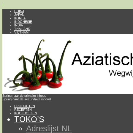
↓
CHINA
JAPAN
KOREA
INDONESIË
INDIA
THAILAND
VIETNAM
Spring naar de primaire inhoud
Spring naar de secundaire inhoud
PRODUCTEN
RECEPTEN
KOOKBOEKEN
TOKO’S
Adreslijst NL