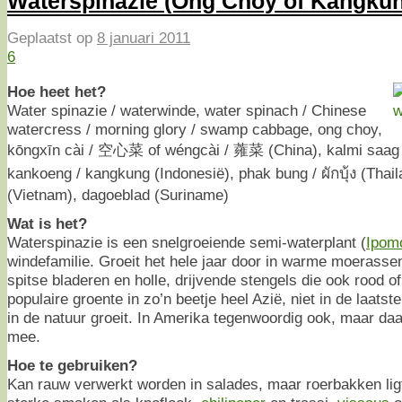
Waterspinazie (Ong Choy of Kangku
Geplaatst op
8 januari 2011
6
Hoe heet het?
Water spinazie / waterwinde, water spinach / Chinese
watercress / morning glory / swamp cabbage, ong choy,
kōngxīn cài / 空心菜 of wéngcài / 蕹菜 (China), kalmi saag (
kankoeng / kangkung (Indonesië), phak bung / ผักบุ้ง (Thai
(Vietnam), dagoeblad (Suriname)
Wat is het?
Waterspinazie is een snelgroeiende semi-waterplant (
Ipom
windefamilie. Groeit het hele jaar door in warme moerassen
spitse bladeren en holle, drijvende stengels die ook rood o
populaire groente in zo’n beetje heel Azië, niet in de laatst
in de natuur groeit. In Amerika tegenwoordig ook, maar daa
mee.
Hoe te gebruiken?
Kan rauw verwerkt worden in salades, maar roerbakken lig