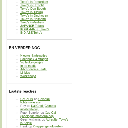
Toko’s in Rotterdam
Toko’s in Utrecht
Toko’s Den Bosch
Toko’s in Tilburg
Toko’s in Eindhoven
Toko’s in Helmond
Toko’s in Arnhem
JAPANSE Toko’s
KOREAANSE Toko’s
INDIASE Toko’s
EN VERDER NOG
Nieuws & nieuwtjes
Feedback & Vragen
Vijf leuke quizjes
In de media
Adverteren & Stats
Linkjes
Workshops
Laatste reacties
CoCoFlix
op
Chinese
lichte sojasaus
Roy
op
Kai Choi (Chinese
mosterdkool)
Peter Bottelier
op
Xue Cai
(ingelegde mosterdkool)
Geert Anthonis
op
Adreslijst Toko’s
in België
Henk
op
Knapperige tofuvellen