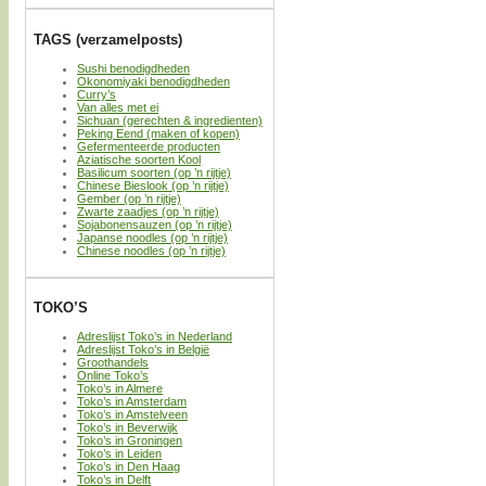
TAGS (verzamelposts)
Sushi benodigdheden
Okonomiyaki benodigdheden
Curry’s
Van alles met ei
Sichuan (gerechten & ingredienten)
Peking Eend (maken of kopen)
Gefermenteerde producten
Aziatische soorten Kool
Basilicum soorten (op ’n rijtje)
Chinese Bieslook (op ’n rijtje)
Gember (op ’n rijtje)
Zwarte zaadjes (op ’n rijtje)
Sojabonensauzen (op ’n rijtje)
Japanse noodles (op ’n rijtje)
Chinese noodles (op ’n rijtje)
TOKO’S
Adreslijst Toko’s in Nederland
Adreslijst Toko’s in België
Groothandels
Online Toko’s
Toko’s in Almere
Toko’s in Amsterdam
Toko’s in Amstelveen
Toko’s in Beverwijk
Toko’s in Groningen
Toko’s in Leiden
Toko’s in Den Haag
Toko’s in Delft