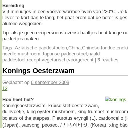
Bereiding
Vijf minuutjes in een voorverwarmde oven van 220°C. Je k
liever te kort dan te lang, het gaat erom dat de boter is g
alufolie weggooien.
Tip: als je geen eenpersoons ovenschaaltjes hebt kun je o
pakketjes maken.
Tags:
Aziatische paddestoelen
,
China
,
Chinese fondue
,
enoki
needle mushroom
,
Japanse paddenstoel
,
naald
paddestoel
,
recept
,
vegetarisch
,
voorgerecht
|
3
reacties
Konings Oesterzwam
Geplaatst op
6 september 2008
12
Hoe heet het?
Koningsoesterzwam, kruisdistel oesterzwam,
duinvoetje, king oyster mushroom, king trumpet mushroom
boletus of the steppes, Pleurotus eryngii (L), cardoncello 
(Japan), saesongi peoseot / 새송이버섯, (Korea), xìng bào 