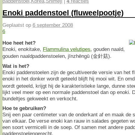
paddenstoel
,
Korea
,
Shimeji
|
4
reacties
Enoki paddenstoel (fluweelpootje)
Geplaatst op
6 september 2008
6
Hoe heet het?
Enoki, enokitake,
Flammulina velutipes
, gouden naald,
gouden naaldpaddenstoelen, jīnzhēngū (金針菇).
Wat is het?
Enoki paddenstoelen zijn de gecultiveerde versie van het 
enoki in het donker wordt geteeld blijft hij mooi wit. En om
wordt geteeld, krijgt hij de karakteristieke lange, dunne ste
lijkt veel meer op een normale paddenstoel dan op enoki. D
bundeltjes gekweekt en verkocht.
Hoe te gebruiken?
Snij een paar centimeter van de onderkant af en maak de st
van elkaar. De verse enoki kan rauw in salades gegeten wo
een soort vermicelli in de soep. Of samen met andere pad
paddenstoelengerecht.