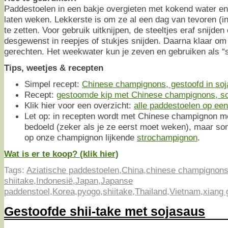
Paddestoelen in een bakje overgieten met kokend water en
laten weken. Lekkerste is om ze al een dag van tevoren (i
te zetten. Voor gebruik uitknijpen, de steeltjes eraf snijde
desgewenst in reepjes of stukjes snijden. Daarna klaar om
gerechten. Het weekwater kun je zeven en gebruiken als “s
Tips, weetjes & recepten
Simpel recept:
Chinese champignons, gestoofd in so
Recept:
gestoomde kip met Chinese champignons, so
Klik hier voor een overzicht:
alle paddestoelen op een 
Let op: in recepten wordt met Chinese champignon m
bedoeld (zeker als je ze eerst moet weken), maar s
op onze champignon lijkende
strochampignon
.
Wat is er te koop? (klik hier)
Tags:
Aziatische paddestoelen
,
China
,
chinese champignon
shiitake
,
Indonesië
,
Japan
,
Japanse
paddenstoel
,
Korea
,
pyogo
,
shiitake
,
Thailand
,
Vietnam
,
xiang 
Gestoofde shii-take met sojasaus