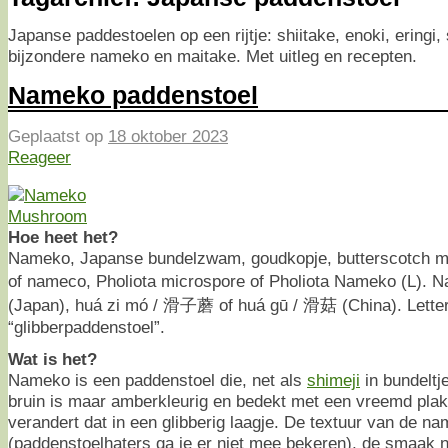
Japanse paddestoelen op een rijtje: shiitake, enoki, eringi
bijzondere nameko en maitake. Met uitleg en recepten.
Nameko paddenstoel
Geplaatst op
18 oktober 2023
Reageer
Hoe heet het?
Nameko, Japanse bundelzwam, goudkopje, butterscotch 
of nameco, Pholiota microspore of Pholiota Nameko (
(Japan), huá zi mó / 滑子蘑 of huá gū / 滑菇 (China). Letterli
“glibberpaddenstoel”.
Wat is het?
Nameko is een paddenstoel die, net als
shimeji
in bundeltje
bruin is maar amberkleurig en bedekt met een vreemd plakk
verandert dat in een glibberig laagje. De textuur van de n
(paddenstoelhaters ga je er niet mee bekeren), de smaak no