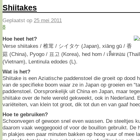
Shiitakes
Geplaatst op
25 mei 2011
8
Hoe heet het?
Verse shiitakes / 椎茸 / シイタケ (Japan), xiāng gū / 香
菇 (China), Pyogo / 표고 (Korea), hed hom / เห็ดหอม (Thai
(Vietnam), Lentinula edodes (L).
Wat is het?
Shiitake is een Aziatische paddenstoel die groeit op dood h
van de specifieke boom waar ze in Japan op groeien en “t
paddenstoel. Oorspronkelijk uit China en Japan, maar teg
shiitake over de hele wereld gekweekt, ook in Nederland.
variëteiten, van klein tot groot, dik tot dun en van gaaf hoe
Hoe te gebruiken?
Schoonvegen of gewoon snel even wassen. De steeltjes ku
daarom vaak weggegooid of voor de bouillon gebruikt. De 
in plakjes een paar minuten bakken op hoog vuur of mee l