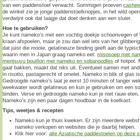
van een paddenstoel verwacht. Sommigen proeven
cashew
de winkel zie je jonge paddenstoelknopjes, in het wild ope
verdwijnt ook dat laagje dat doet denken aan een sluier.
Hoe te gebruiken?
Je kunt nameko’s met een vochtig doekje schoonvegen of 
kraan afspoelen, maar je zou dan wel iets van het glibberi
dat juist die mooie, gelatineuze binding geeft aan de typis
waarin men in Japan graag nameko eet:
misosoep met name
mentsuyu bouillon met nameko en sobanoodles
of hotpot. 
gaat bakken, maakt dat niks uit. Eventueel samen met and
in risotto, pastagerecht of omelet. Nameko in blik of glas i
Gedroogde nameko’s laat je eerst 10 minuten of langer wek
weekwater wordt gelatineus en kun je gebruiken om een soe
binden. Verse en gedroogde nameko kun je niet rauw eten, 
Nameko’s zijn een paar dagen houdbaar in de koelkast.
Tips, weetjes & recepten
Nameko kun je thuis kweken. Er zijn meerdere websh
nameko verkopen en websites die je daarbij helpen.
Klik hier voor:
alle Aziatische paddestoelen op deze sit