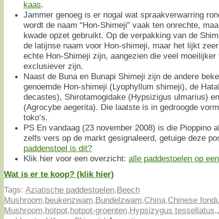
kaas
.
Jammer genoeg is er nogal wat spraakverwarring ron
wordt de naam “Hon-Shimeji” vaak ten onrechte, maa
kwade opzet gebruikt. Op de verpakking van de Shime
de latijnse naam voor Hon-shimeji, maar het lijkt zeer
echte Hon-Shimeji zijn, aangezien die veel moeilijker
exclusiever zijn.
Naast de Buna en Bunapi Shimeji zijn de andere beke
genoemde Hon-shimeji (Lyophyllum shimeji), de Hata
decastes), Shirotamogidake (Hypsizigus ulmarius) en
(Agrocybe aegerita). Die laatste is in gedroogde vorm
toko’s.
PS En vandaag (23 november 2008) is die Pioppino al
zelfs vers op de markt gesignaleerd, getuige deze po
paddenstoel is dit?
Klik hier voor een overzicht:
alle paddestoelen op een 
Wat is er te koop? (klik hier)
Tags:
Aziatische paddestoelen
,
Beech
Mushroom
,
beukenzwam
,
Bundelzwam
,
China
,
Chinese fond
Mushroom
,
hotpot
,
hotpot-groenten
,
Hypsizygus tessellatus
,