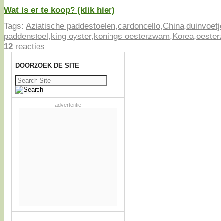
Wat is er te koop? (klik hier)
Tags:
Aziatische paddestoelen
,
cardoncello
,
China
,
duinvoetj
paddenstoel
,
king oyster
,
konings oesterzwam
,
Korea
,
oeste
12
reacties
DOORZOEK DE SITE
Zoeken
naar:
- advertentie -