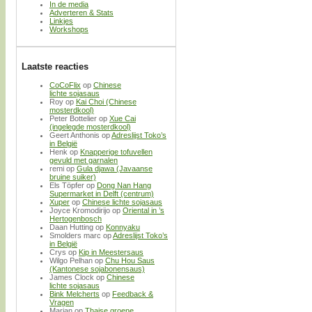
In de media
Adverteren & Stats
Linkjes
Workshops
Laatste reacties
CoCoFlix
op
Chinese
lichte sojasaus
Roy
op
Kai Choi (Chinese
mosterdkool)
Peter Bottelier
op
Xue Cai
(ingelegde mosterdkool)
Geert Anthonis
op
Adreslijst Toko’s
in België
Henk
op
Knapperige tofuvellen
gevuld met garnalen
remi
op
Gula djawa (Javaanse
bruine suiker)
Els Töpfer
op
Dong Nan Hang
Supermarket in Delft (centrum)
Xuper
op
Chinese lichte sojasaus
Joyce Kromodirijo
op
Oriental in ’s
Hertogenbosch
Daan Hutting
op
Konnyaku
Smolders marc
op
Adreslijst Toko’s
in België
Crys
op
Kip in Meestersaus
Wilgo Pelhan
op
Chu Hou Saus
(Kantonese sojabonensaus)
James Clock
op
Chinese
lichte sojasaus
Bink Melcherts
op
Feedback &
Vragen
Marjan
op
Thaise groene