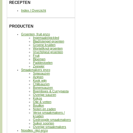
RECEPTEN
Index / Overzicht
PRODUCTEN
Groenten, fruit enzo
Ingemaakt/pickled
Blad/stengel groenten
Groene kruiden
Wortel/knol groenten
Vrucht/peul groenten
Fruit
Bloemen
Paddestoelen
Zeewier
Smaakmakers enzo
Sojasauzen
Azijnen
Kook wijn
Chilisauzen
Bonensauzen
Boemboes & Currypasta
Overige sauzen
Kokos
Olie & vetten
Bouillon
Noten en zaden
Verse smaakmakers /
kruiden
Gedroogde smaakmakers
Suiker soorten
Overige smaakmakers
Noodles, rijst enzo