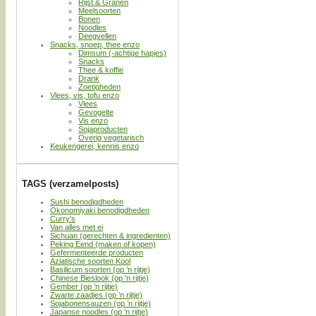
Rijst & Granen
Meelsoorten
Bonen
Noodles
Deegvellen
Snacks, snoep, thee enzo
Dimsum (-achtige hapjes)
Snacks
Thee & koffie
Drank
Zoetigheden
Vlees, vis, tofu enzo
Vlees
Gevogelte
Vis enzo
Sojaproducten
Overig vegetarisch
Keukengerei, kennis enzo
TAGS (verzamelposts)
Sushi benodigdheden
Okonomiyaki benodigdheden
Curry’s
Van alles met ei
Sichuan (gerechten & ingredienten)
Peking Eend (maken of kopen)
Gefermenteerde producten
Aziatische soorten Kool
Basilicum soorten (op ’n rijtje)
Chinese Bieslook (op ’n rijtje)
Gember (op ’n rijtje)
Zwarte zaadjes (op ’n rijtje)
Sojabonensauzen (op ’n rijtje)
Japanse noodles (op ’n rijtje)