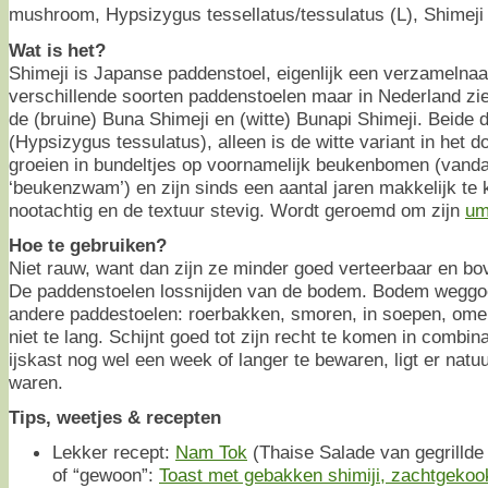
mushroom, Hypsizygus tessellatus/tessulatus (L), Shime
Wat is het?
Shimeji is Japanse paddenstoel, eigenlijk een verzamelna
verschillende soorten paddenstoelen maar in Nederland zie 
de (bruine) Buna Shimeji en (witte) Bunapi Shimeji. Beide 
(Hypsizygus tessulatus), alleen is de witte variant in het 
groeien in bundeltjes op voornamelijk beukenbomen (van
‘beukenzwam’) en zijn sinds een aantal jaren makkelijk t
nootachtig en de textuur stevig. Wordt geroemd om zijn
um
Hoe te gebruiken?
Niet rauw, want dan zijn ze minder goed verteerbaar en bo
De paddenstoelen lossnijden van de bodem. Bodem weggooi
andere paddestoelen: roerbakken, smoren, in soepen, omele
niet te lang. Schijnt goed tot zijn recht te komen in combin
ijskast nog wel een week of langer te bewaren, ligt er natuu
waren.
Tips, weetjes & recepten
Lekker recept:
Nam Tok
(Thaise Salade van gegrillde
of “gewoon”:
Toast met gebakken shimiji, zachtgekoo