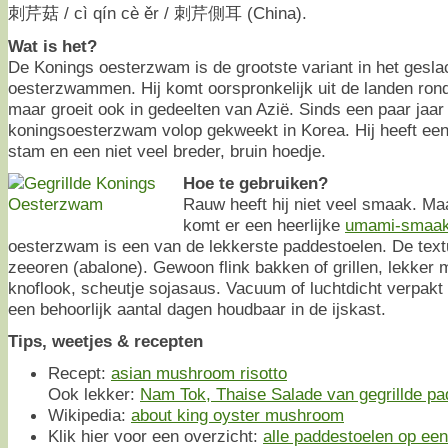
刺芹菇 / cì qín cè ěr / 刺芹側耳 (China).
Wat is het?
De Konings oesterzwam is de grootste variant in het gesla
oesterzwammen. Hij komt oorspronkelijk uit de landen ron
maar groeit ook in gedeelten van Azië. Sinds een paar jaar
koningsoesterzwam volop gekweekt in Korea. Hij heeft een 
stam en een niet veel breder, bruin hoedje.
Hoe te gebruiken?
Rauw heeft hij niet veel smaak. Ma
komt er een heerlijke
umami-smaa
oesterzwam is een van de lekkerste paddestoelen. De tex
zeeoren (abalone). Gewoon flink bakken of grillen, lekker m
knoflook, scheutje sojasaus. Vacuum of luchtdicht verpak
een behoorlijk aantal dagen houdbaar in de ijskast.
Tips, weetjes & recepten
Recept:
asian mushroom risotto
Ook lekker:
Nam Tok, Thaise Salade van gegrillde p
Wikipedia:
about king oyster mushroom
Klik hier voor een overzicht:
alle paddestoelen op een 