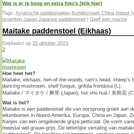
Wat is er te koop en extra foto’s (klik hier)
Tags:
Aziatische paddestoelen
,
Bundelzwam
,
China
,
hotpot
,
h
groenten
,
Japan
,
Japanse paddenstoel
|
Geef een reactie
Maitake paddenstoel (Eikhaas)
Geplaatst op
15 oktober 2023
2
Hoe heet het?
Maitake, eikhaas, hen-of-the-woods, ram’s head, sheep’s
dancing mushroom, shelf fungus, grifola frondosa (L).
Maitake / マイタケ / 舞茸 (Japan), huī shù huā / 灰樹花 (Ch
Wat is het?
Maitake is een paddenstoel die van oorsprong groeit aan d
eikenbomen in Noord-Amerika, Europa, China en Japan. Ze 
franjes van een omgekeerde grijze petticoat. De vorm varie
meestal wel grauw-grijs. De letterlijke vertaling van maita