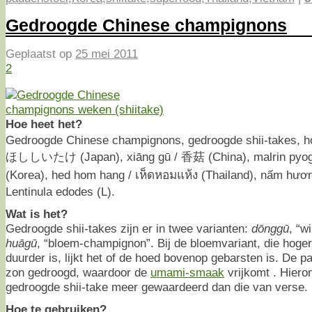
Gedroogde Chinese champignons
Geplaatst op
25 mei 2011
2
Hoe heet het?
Gedroogde Chinese champignons, gedroogde shii-takes, 
ほししいたけ (Japan), xiāng gū / 香菇 (China), malrin py
(Korea), hed hom hang / เห็ดหอมแห้ง (Thailand), nấm hươ
Lentinula edodes (L).
Wat is het?
Gedroogde shii-takes zijn er in twee varianten:
dōnggū
, “w
huāgū
, “bloem-champignon”. Bij de bloemvariant, die hoge
duurder is, lijkt het of de hoed bovenop gebarsten is. De 
zon gedroogd, waardoor de
umami-smaak
vrijkomt
. Hier
gedroogde shii-take meer gewaardeerd dan die van verse.
Hoe te gebruiken?