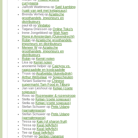
currypasta
JaRoW Wattimena
op
Saté kambing
(saté van geit met ketjapsaus)
Brenda Verheij
op
Aziatische
groothandels, importeurs en
distributeurs
paul idi
op
Vindaloo
Tatjana Driessen
op
Online Toko’s
Irene Jongebloed
op
Wah Nam
Hong in Amsterdam (Duivendrecht)
Robin
op
Aziatische groothandels,
importeurs en distributeurs
Meneer W
op
Aziatische
groothandels, importeurs en
distributeurs
Robin
op
Kemiri noten
Lisa
op
Kemiri noten
anonieme helper
op
Caiziyou vs.
raapzaadolie en koolzaadolie
Truus
op
Asafoetida (duivelsdrek)
Arthur Wetselaar
op
Sojascheuten
Yuriani Sudarmo
op
Chinese
supermarkt Tam Food in Tilburg
Jan van Lieshout
op
Ketjap (zoete
sojasaus)
Roos
op
Rozenwater & rozensiroop
Stella
op
Ketjap (zoete sojasaus)
Stella
op
Ketjap (zoete sojasaus)
Stefan Schuwer
op
Petis Udang
(garnalenpasta)
Stefan Schuwer
op
Petis Udang
(garnalenpasta)
Tessa
op
Kaki (of sharon fruit)
Tessa
op
Kwal (jellyfish)
Tessa
op
Kwal (jellyfish)
Tee
op
Kwal (jellyfish)
Osman
op
Senbei (Japanse