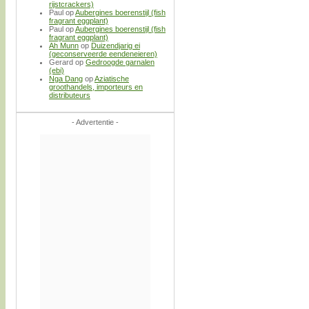
rijstcrackers)
Paul
op
Aubergines boerenstijl (fish
fragrant eggplant)
Paul
op
Aubergines boerenstijl (fish
fragrant eggplant)
Ah Munn
op
Duizendjarig ei
(geconserveerde eendeneieren)
Gerard
op
Gedroogde garnalen
(ebi)
Nga Dang
op
Aziatische
groothandels, importeurs en
distributeurs
- Advertentie -