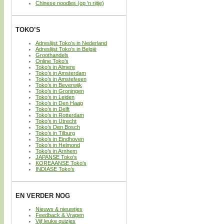
Chinese noodles (op ’n rijtje)
TOKO’S
Adreslijst Toko’s in Nederland
Adreslijst Toko’s in België
Groothandels
Online Toko’s
Toko’s in Almere
Toko’s in Amsterdam
Toko’s in Amstelveen
Toko’s in Beverwijk
Toko’s in Groningen
Toko’s in Leiden
Toko’s in Den Haag
Toko’s in Delft
Toko’s in Rotterdam
Toko’s in Utrecht
Toko’s Den Bosch
Toko’s in Tilburg
Toko’s in Eindhoven
Toko’s in Helmond
Toko’s in Arnhem
JAPANSE Toko’s
KOREAANSE Toko’s
INDIASE Toko’s
EN VERDER NOG
Nieuws & nieuwtjes
Feedback & Vragen
Vijf leuke quizjes