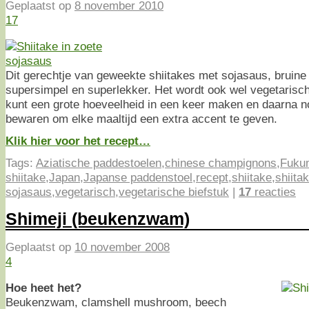
Geplaatst op
8 november 2010
17
Dit gerechtje van geweekte shiitakes met sojasaus, bruine
supersimpel en superlekker. Het wordt ook wel vegetarisc
kunt een grote hoeveelheid in een keer maken en daarna n
bewaren om elke maaltijd een extra accent te geven.
Klik hier voor het recept…
Tags:
Aziatische paddestoelen
,
chinese champignons
,
Fuku
shiitake
,
Japan
,
Japanse paddenstoel
,
recept
,
shiitake
,
shiitak
sojasaus
,
vegetarisch
,
vegetarische biefstuk
|
17
reacties
Shimeji (beukenzwam)
Geplaatst op
10 november 2008
4
Hoe heet het?
Beukenzwam, clamshell mushroom, beech