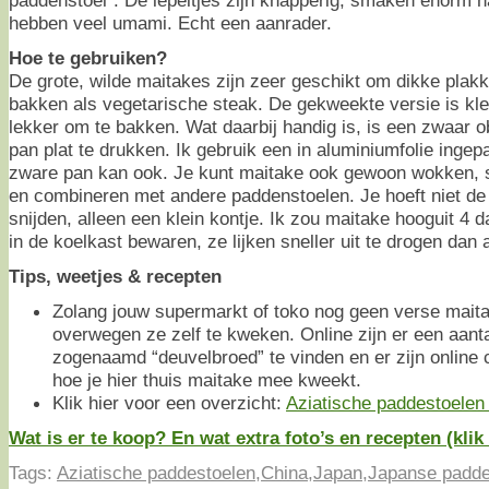
paddenstoel”. De lepeltjes zijn knapperig, smaken enorm n
hebben veel umami. Echt een aanrader.
Hoe te gebruiken?
De grote, wilde maitakes zijn zeer geschikt om dikke plakk
bakken als vegetarische steak. De gekweekte versie is kle
lekker om te bakken. Wat daarbij handig is, is een zwaar o
pan plat te drukken. Ik gebruik een in aluminiumfolie inge
zware pan kan ook. Je kunt maitake ook gewoon wokken, s
en combineren met andere paddenstoelen. Je hoeft niet de
snijden, alleen een klein kontje. Ik zou maitake hooguit 4 
in de koelkast bewaren, ze lijken sneller uit te drogen dan
Tips, weetjes & recepten
Zolang jouw supermarkt of toko nog geen verse maita
overwegen ze zelf te kweken. Online zijn er een aant
zogenaamd “deuvelbroed” te vinden en er zijn online 
hoe je hier thuis maitake mee kweekt.
Klik hier voor een overzicht:
Aziatische paddestoelen o
Wat is er te koop? En wat extra foto’s en recepten (klik 
Tags:
Aziatische paddestoelen
,
China
,
Japan
,
Japanse padde