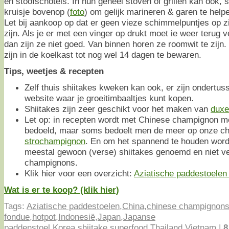
en stoofschotels. In hun geheel stoven of grillen kan ook, s
kruisje bovenop (
foto
) om gelijk marineren & garen te help
Let bij aankoop op dat er geen vieze schimmelpuntjes op zit
zijn. Als je er met een vinger op drukt moet ie weer terug ve
dan zijn ze niet goed. Van binnen horen ze roomwit te zijn.
zijn in de koelkast tot nog wel 14 dagen te bewaren.
Tips, weetjes & recepten
Zelf thuis shiitakes kweken kan ook, er zijn ondertus
website waar je groeitimbaaltjes kunt kopen.
Shiitakes zijn zeer geschikt voor het maken van
duxe
Let op: in recepten wordt met Chinese champignon m
bedoeld, maar soms bedoelt men de meer op onze ch
strochampignon
. En om het spannend te houden word
meestal gewoon (verse) shiitakes genoemd en niet v
champignons.
Klik hier voor een overzicht:
Aziatische paddestoelen o
Wat is er te koop? (klik hier)
Tags:
Aziatische paddestoelen
,
China
,
chinese champignon
fondue
,
hotpot
,
Indonesië
,
Japan
,
Japanse
paddenstoel
,
Korea
,
shiitake
,
superfood
,
Thailand
,
Vietnam
|
8