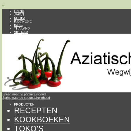
↓
CHINA
JAPAN
KOREA
INDONESIË
INDIA
THAILAND
VIETNAM
Spring naar de primaire inhoud
Spring naar de secundaire inhoud
PRODUCTEN
RECEPTEN
KOOKBOEKEN
TOKO’S