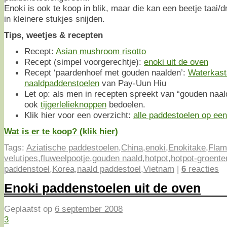
Enoki is ook te koop in blik, maar die kan een beetje taai/d
in kleinere stukjes snijden.
Tips, weetjes & recepten
Recept:
Asian mushroom risotto
Recept (simpel voorgerechtje):
enoki uit de oven
Recept ‘paardenhoef met gouden naalden’:
Waterkast
naaldpaddenstoelen
van Pay-Uun Hiu
Let op: als men in recepten spreekt van “gouden naa
ook
tijgerlelieknoppen
bedoelen.
Klik hier voor een overzicht:
alle paddestoelen op een 
Wat is er te koop? (klik hier)
Tags:
Aziatische paddestoelen
,
China
,
enoki
,
Enokitake
,
Flam
velutipes
,
fluweelpootje
,
gouden naald
,
hotpot
,
hotpot-groente
paddenstoel
,
Korea
,
naald paddestoel
,
Vietnam
|
6
reacties
Enoki paddenstoelen uit de oven
Geplaatst op
6 september 2008
3