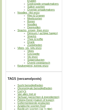
kruiden
Gedroogde smaakmakers
Suiker soorten
Overige smaakmakers
Noodles, rijst enzo
Rijst & Granen
Meelsoorten
Bonen
Noodles
Deegvellen
Snacks, snoep, thee enzo
Dimsum (-achtige hapjes)
Snacks
Thee & koffie
Drank
Zoetigheden
Vlees, vis, tofu enzo
Vlees
Gevogelte
Vis enzo
Sojaproducten
Overig vegetarisch
Keukengerei, kennis enzo
TAGS (verzamelposts)
Sushi benodigdheden
Okonomiyaki benodigdheden
Curry’s
Van alles met ei
Sichuan (gerechten & ingredienten)
Peking Eend (maken of kopen)
Gefermenteerde producten
Aziatische soorten Kool
Basilicum soorten (op ’n rijtje)