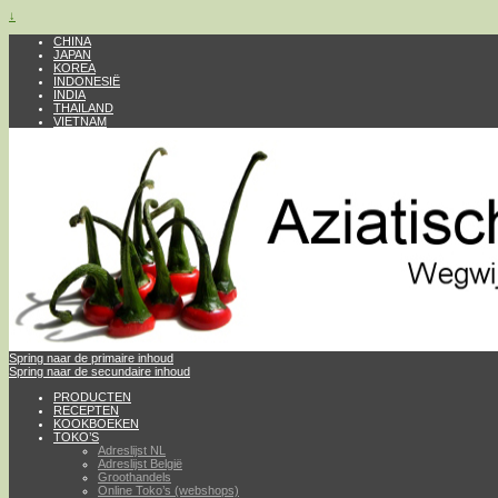
↓
CHINA
JAPAN
KOREA
INDONESIË
INDIA
THAILAND
VIETNAM
Spring naar de primaire inhoud
Spring naar de secundaire inhoud
PRODUCTEN
RECEPTEN
KOOKBOEKEN
TOKO’S
Adreslijst NL
Adreslijst België
Groothandels
Online Toko’s (webshops)