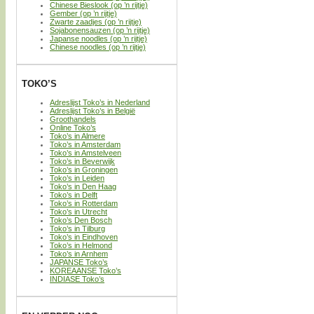
Chinese Bieslook (op ’n rijtje)
Gember (op ’n rijtje)
Zwarte zaadjes (op ’n rijtje)
Sojabonensauzen (op ’n rijtje)
Japanse noodles (op ’n rijtje)
Chinese noodles (op ’n rijtje)
TOKO’S
Adreslijst Toko’s in Nederland
Adreslijst Toko’s in België
Groothandels
Online Toko’s
Toko’s in Almere
Toko’s in Amsterdam
Toko’s in Amstelveen
Toko’s in Beverwijk
Toko’s in Groningen
Toko’s in Leiden
Toko’s in Den Haag
Toko’s in Delft
Toko’s in Rotterdam
Toko’s in Utrecht
Toko’s Den Bosch
Toko’s in Tilburg
Toko’s in Eindhoven
Toko’s in Helmond
Toko’s in Arnhem
JAPANSE Toko’s
KOREAANSE Toko’s
INDIASE Toko’s