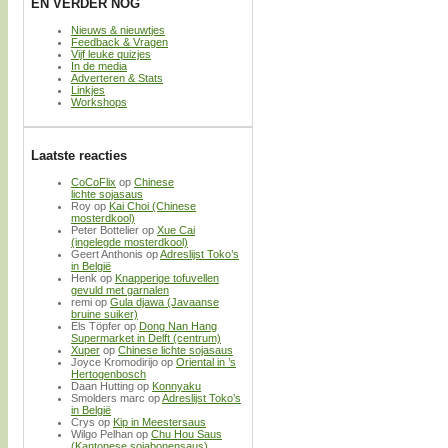
EN VERDER NOG
Nieuws & nieuwtjes
Feedback & Vragen
Vijf leuke quizjes
In de media
Adverteren & Stats
Linkjes
Workshops
Laatste reacties
CoCoFlix
op
Chinese
lichte sojasaus
Roy
op
Kai Choi (Chinese
mosterdkool)
Peter Bottelier
op
Xue Cai
(ingelegde mosterdkool)
Geert Anthonis
op
Adreslijst Toko’s
in België
Henk
op
Knapperige tofuvellen
gevuld met garnalen
remi
op
Gula djawa (Javaanse
bruine suiker)
Els Töpfer
op
Dong Nan Hang
Supermarket in Delft (centrum)
Xuper
op
Chinese lichte sojasaus
Joyce Kromodirijo
op
Oriental in ’s
Hertogenbosch
Daan Hutting
op
Konnyaku
Smolders marc
op
Adreslijst Toko’s
in België
Crys
op
Kip in Meestersaus
Wilgo Pelhan
op
Chu Hou Saus
(Kantonese sojabonensaus)