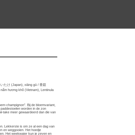
ししいたけ (Japan), xiāng gū / 香菇
 nấm hương khô (Vietnam), Lentinula
loem-champignon”. Bij de bloemvariant,
e paddestoelen worden in de zon
ii-take meer gewaardeerd dan die van
en. Lekkerste is om ze al een dag van
jden en weggooien. Het hoedje
hten. Het weekwater kun je zeven en