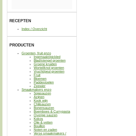
RECEPTEN
Index / Overzicht
PRODUCTEN
Groenten, fruit enzo
Ingemaakt/pickled
Blad/stengel groenten
Groene kruiden
Wortel/knol groenten
Vrucht/peul groenten
Fruit
Bloemen
Paddestoelen
Zeewier
Smaakmakers enzo
Sojasauzen
Azijnen
Kook wijn
Chilisauzen
Bonensauzen
Boemboes & Currypasta
Overige sauzen
Kokos
Olie & vetten
Bouillon
Noten en zaden
Verse smaakmakers /