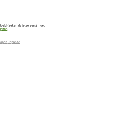
oeld (zeker als je ze eerst moet
ignon
.
Japan
,
Japanse