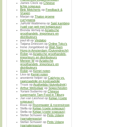
James Clock
op
Chinese
lichte sojasaus
Bink Melcherts
op
Feedback &
Vragen
Marjan
op
Thaise groene
currypasta
JaRoW Wattimena
op
Saté kambing
(saté van geit met ketjapsaus)
Brenda Verheij
op
Aziatische
groothandels, importeurs en
distributeurs
paul idi
op
Vindaloo
Tatjana Driessen
op
Online Toko’s
Irene Jongebloed
op
Wah Nam
Hong in Amsterdam (Duivendrecht)
Robin
op
Aziatische groothandels,
importeurs en distributeurs
Meneer W
op
Aziatische
groothandels, importeurs en
distributeurs
Robin
op
Kemiri noten
Lisa
op
Kemiri noten
anonieme helper
op
Caiziyou vs.
raapzaadolie en koolzaadolie
Truus
op
Asafoetida (duivelsdrek)
Arthur Wetselaar
op
Sojascheuten
Yuriani Sudarmo
op
Chinese
supermarkt Tam Food in Tilburg
Jan van Lieshout
op
Ketjap (zoete
sojasaus)
Roos
op
Rozenwater & rozensiroop
Stella
op
Ketjap (zoete sojasaus)
Stella
op
Ketjap (zoete sojasaus)
Stefan Schuwer
op
Petis Udang
(garnalenpasta)
Stefan Schuwer
op
Petis Udang
(garnalenpasta)