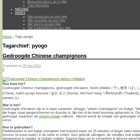
Bezochte toko’s op ’n rijtje
Toko Reviews
NIEUWS
INDEX
Alle producten op een rijtje
Alle recepten op een rijtje
Alle toko’s op een rijtje
Alle kookboeken op een rijtje
Home
→Tags
pyogo
Tagarchief:
pyogo
Gedroogde Chinese champignons
Geplaatst op
25 mei 2011
2
Hoe heet het?
Gedroogde Chinese champignons, gedroogde shii-takes, hoshi shiitake / 干し椎茸 / ほ
(China), malrin pyogo beoseot / 말린 표고 (Korea), hed hom hang / เห็ดหอมแห้ง (Thailand),
edodes (L).
Wat is het?
Gedroogde shii-takes zijn er in twee varianten:
dōnggū
, “winter-champignon” en
huāgū
, “b
die hoger staat aangeschreven en duurder is, lijkt het of de hoed bovenop gebarsten is. D
gedroogd, waardoor de
umami-smaak
vrijkomt
. Hierom wordt de smaak van gedroogde sh
verse.
Hoe te gebruiken?
Paddestoelen in een bakje overgieten met kokend water en 25 minuten of langer laten wek
tevoren (in koud water) in de week te zetten. Voor gebruik uitknijpen, de steeltjes eraf sni
desgewenst in reepjes of stukjes snijden. Daarna klaar om te verwerken in diverse gerec