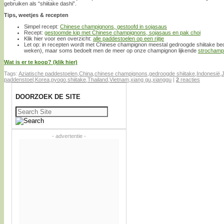
gebruiken als “shiitake dashi”.
Tips, weetjes & recepten
Simpel recept:
Chinese champignons, gestoofd in sojasaus
Recept:
gestoomde kip met Chinese champignons, sojasaus en pak choi
Klik hier voor een overzicht:
alle paddestoelen op een rijtje
Let op: in recepten wordt met Chinese champignon meestal gedroogde shiitake bed
weken), maar soms bedoelt men de meer op onze champignon lijkende
strochamp
Wat is er te koop? (klik hier)
Tags:
Aziatische paddestoelen
,
China
,
chinese champignons
,
gedroogde shiitake
,
Indonesië
,
paddenstoel
,
Korea
,
pyogo
,
shiitake
,
Thailand
,
Vietnam
,
xiang gu
,
xianggu
|
2
reacties
DOORZOEK DE SITE
Zoeken
naar:
- advertentie -