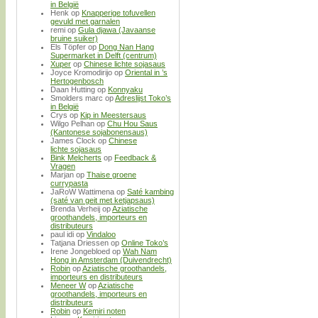
in België
Henk
op
Knapperige tofuvellen
gevuld met garnalen
remi
op
Gula djawa (Javaanse
bruine suiker)
Els Töpfer
op
Dong Nan Hang
Supermarket in Delft (centrum)
Xuper
op
Chinese lichte sojasaus
Joyce Kromodirijo
op
Oriental in ’s
Hertogenbosch
Daan Hutting
op
Konnyaku
Smolders marc
op
Adreslijst Toko’s
in België
Crys
op
Kip in Meestersaus
Wilgo Pelhan
op
Chu Hou Saus
(Kantonese sojabonensaus)
James Clock
op
Chinese
lichte sojasaus
Bink Melcherts
op
Feedback &
Vragen
Marjan
op
Thaise groene
currypasta
JaRoW Wattimena
op
Saté kambing
(saté van geit met ketjapsaus)
Brenda Verheij
op
Aziatische
groothandels, importeurs en
distributeurs
paul idi
op
Vindaloo
Tatjana Driessen
op
Online Toko’s
Irene Jongebloed
op
Wah Nam
Hong in Amsterdam (Duivendrecht)
Robin
op
Aziatische groothandels,
importeurs en distributeurs
Meneer W
op
Aziatische
groothandels, importeurs en
distributeurs
Robin
op
Kemiri noten