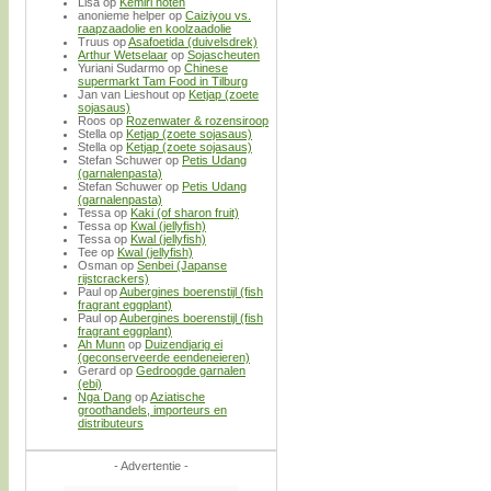
Lisa
op
Kemiri noten
anonieme helper
op
Caiziyou vs.
raapzaadolie en koolzaadolie
Truus
op
Asafoetida (duivelsdrek)
Arthur Wetselaar
op
Sojascheuten
Yuriani Sudarmo
op
Chinese
supermarkt Tam Food in Tilburg
Jan van Lieshout
op
Ketjap (zoete
sojasaus)
Roos
op
Rozenwater & rozensiroop
Stella
op
Ketjap (zoete sojasaus)
Stella
op
Ketjap (zoete sojasaus)
Stefan Schuwer
op
Petis Udang
(garnalenpasta)
Stefan Schuwer
op
Petis Udang
(garnalenpasta)
Tessa
op
Kaki (of sharon fruit)
Tessa
op
Kwal (jellyfish)
Tessa
op
Kwal (jellyfish)
Tee
op
Kwal (jellyfish)
Osman
op
Senbei (Japanse
rijstcrackers)
Paul
op
Aubergines boerenstijl (fish
fragrant eggplant)
Paul
op
Aubergines boerenstijl (fish
fragrant eggplant)
Ah Munn
op
Duizendjarig ei
(geconserveerde eendeneieren)
Gerard
op
Gedroogde garnalen
(ebi)
Nga Dang
op
Aziatische
groothandels, importeurs en
distributeurs
- Advertentie -