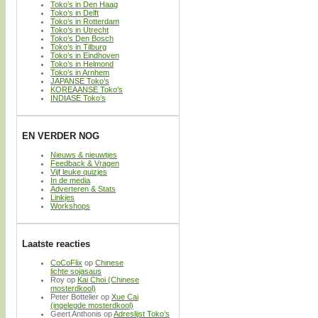
Toko’s in Den Haag
Toko’s in Delft
Toko’s in Rotterdam
Toko’s in Utrecht
Toko’s Den Bosch
Toko’s in Tilburg
Toko’s in Eindhoven
Toko’s in Helmond
Toko’s in Arnhem
JAPANSE Toko’s
KOREAANSE Toko’s
INDIASE Toko’s
EN VERDER NOG
Nieuws & nieuwtjes
Feedback & Vragen
Vijf leuke quizjes
In de media
Adverteren & Stats
Linkjes
Workshops
Laatste reacties
CoCoFlix
op
Chinese
lichte sojasaus
Roy
op
Kai Choi (Chinese
mosterdkool)
Peter Bottelier
op
Xue Cai
(ingelegde mosterdkool)
Geert Anthonis
op
Adreslijst Toko’s