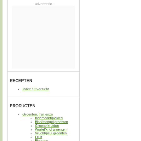
- advertentie -
RECEPTEN
Index / Overzicht
PRODUCTEN
Groenten, fruit enzo
Ingemaakt/pickled
Blad/stengel groenten
Groene kruiden
Wortel/knol groenten
Vrucht/peul groenten
Fruit
Bloemen