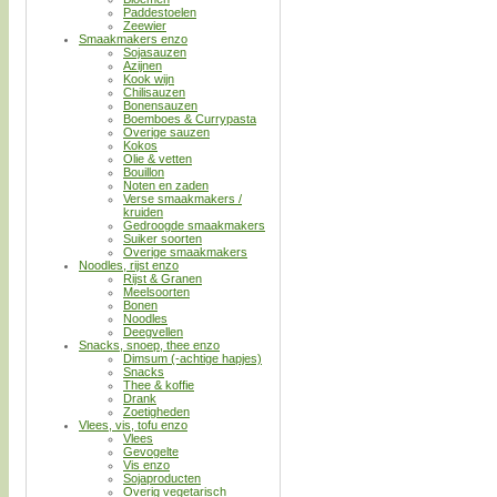
Paddestoelen
Zeewier
Smaakmakers enzo
Sojasauzen
Azijnen
Kook wijn
Chilisauzen
Bonensauzen
Boemboes & Currypasta
Overige sauzen
Kokos
Olie & vetten
Bouillon
Noten en zaden
Verse smaakmakers /
kruiden
Gedroogde smaakmakers
Suiker soorten
Overige smaakmakers
Noodles, rijst enzo
Rijst & Granen
Meelsoorten
Bonen
Noodles
Deegvellen
Snacks, snoep, thee enzo
Dimsum (-achtige hapjes)
Snacks
Thee & koffie
Drank
Zoetigheden
Vlees, vis, tofu enzo
Vlees
Gevogelte
Vis enzo
Sojaproducten
Overig vegetarisch