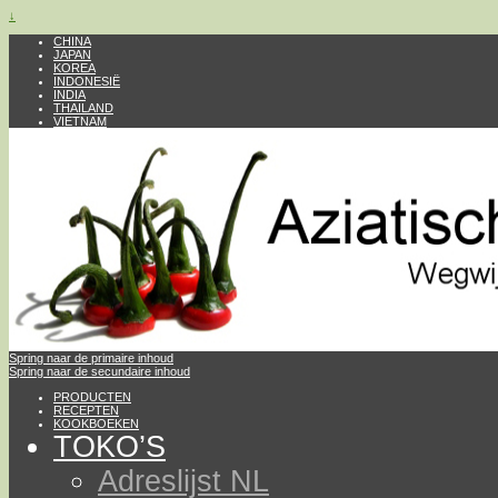
↓
CHINA
JAPAN
KOREA
INDONESIË
INDIA
THAILAND
VIETNAM
Spring naar de primaire inhoud
Spring naar de secundaire inhoud
PRODUCTEN
RECEPTEN
KOOKBOEKEN
TOKO’S
Adreslijst NL