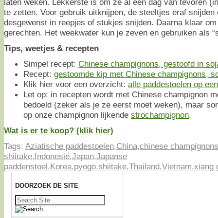
laten weken. Lekkerste is om ze al een dag van tevoren (i
te zetten. Voor gebruik uitknijpen, de steeltjes eraf snijde
desgewenst in reepjes of stukjes snijden. Daarna klaar om
gerechten. Het weekwater kun je zeven en gebruiken als “s
Tips, weetjes & recepten
Simpel recept:
Chinese champignons, gestoofd in so
Recept:
gestoomde kip met Chinese champignons, so
Klik hier voor een overzicht:
alle paddestoelen op een 
Let op: in recepten wordt met Chinese champignon m
bedoeld (zeker als je ze eerst moet weken), maar s
op onze champignon lijkende
strochampignon
.
Wat is er te koop? (klik hier)
Tags:
Aziatische paddestoelen
,
China
,
chinese champignon
shiitake
,
Indonesië
,
Japan
,
Japanse
paddenstoel
,
Korea
,
pyogo
,
shiitake
,
Thailand
,
Vietnam
,
xiang 
DOORZOEK DE SITE
Zoeken
naar: