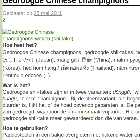
Gedroogde Chinese champignons
Geplaatst op
25 mei 2011
2
Hoe heet het?
Gedroogde Chinese champignons, gedroogde shii-takes, 
ほししいたけ (Japan), xiāng gū / 香菇 (China), malrin py
(Korea), hed hom hang / เห็ดหอมแห้ง (Thailand), nấm hươ
Lentinula edodes (L).
Wat is het?
Gedroogde shii-takes zijn er in twee varianten:
dōnggū
, “w
huāgū
, “bloem-champignon”. Bij de bloemvariant, die hoge
duurder is, lijkt het of de hoed bovenop gebarsten is. De 
zon gedroogd, waardoor de
umami-smaak
vrijkomt
. Hier
gedroogde shii-take meer gewaardeerd dan die van verse.
Hoe te gebruiken?
Paddestoelen in een bakje overgieten met kokend water en