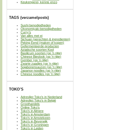
Keukengerei, kennis enzo
TAGS (verzamelposts)
Sushi benodigdheden
Okonomiyaki benodigdheden
Curry’s
Van alles met ei
Sichuan (gerechten & ingredienten)
Peking Eend (maken of kopen)
Gefermenteerde producten
Aziatische soorten Kool
Basilicum soorten (op ’n rijtje)
Chinese Bieslook (op ’n rijtje)
Gember (op ’n rijtje)
Zwarte zaadjes (op ’n rijtje)
Sojabonensauzen (op ’n rijtje)
Japanse noodles (op ’n rijtje)
Chinese noodles (op ’n rijtje)
TOKO’S
Adreslijst Toko’s in Nederland
Adreslijst Toko’s in België
Groothandels
Online Toko’s
Toko’s in Almere
Toko’s in Amsterdam
Toko’s in Amstelveen
Toko’s in Beverwijk
Toko’s in Groningen
Toko’s in Leiden