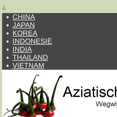
↓
CHINA
JAPAN
KOREA
INDONESIË
INDIA
THAILAND
VIETNAM