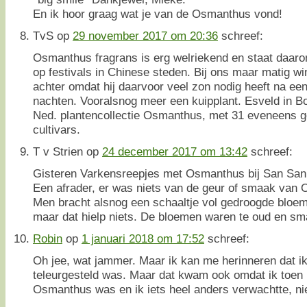
En ik hoor graag wat je van de Osmanthus vond!
TvS
op
29 november 2017 om 20:36
schreef:
Osmanthus fragrans is erg welriekend en staat daarom
op festivals in Chinese steden. Bij ons maar matig wint
achter omdat hij daarvoor veel zon nodig heeft na e
nachten. Vooralsnog meer een kuipplant. Esveld in Bo
Ned. plantencollectie Osmanthus, met 31 eveneens g
cultivars.
T v Strien
op
24 december 2017 om 13:42
schreef:
Gisteren Varkensreepjes met Osmanthus bij San San
Een afrader, er was niets van de geur of smaak van
Men bracht alsnog een schaaltje vol gedroogde bloem
maar dat hielp niets. De bloemen waren te oud en sm
Robin
op
1 januari 2018 om 17:52
schreef:
Oh jee, wat jammer. Maar ik kan me herinneren dat ik
teleurgesteld was. Maar dat kwam ook omdat ik toen 
Osmanthus was en ik iets heel anders verwachtte, niet