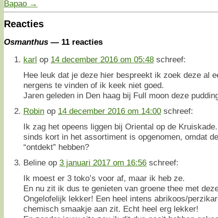
Bapao
→
Reacties
Osmanthus
— 11 reacties
karl
op
14 december 2016 om 05:48
schreef:
Hee leuk dat je deze hier bespreekt ik zoek deze al ee
nergens te vinden of ik keek niet goed.
Jaren geleden in Den haag bij Full moon deze pudding
Robin
op
14 december 2016 om 14:00
schreef:
Ik zag het opeens liggen bij Oriental op de Kruiskade
sinds kort in het assortiment is opgenomen, omdat d
“ontdekt” hebben?
Beline
op
3 januari 2017 om 16:56
schreef:
Ik moest er 3 toko’s voor af, maar ik heb ze.
En nu zit ik dus te genieten van groene thee met dez
Ongelofelijk lekker! Een heel intens abrikoos/perzika
chemisch smaakje aan zit. Echt heel erg lekker!