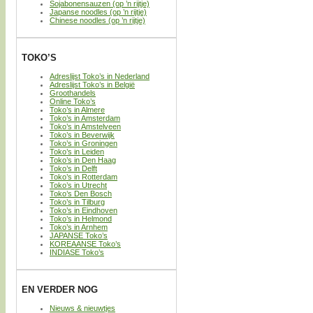
Sojabonensauzen (op ’n rijtje)
Japanse noodles (op ’n rijtje)
Chinese noodles (op ’n rijtje)
TOKO’S
Adreslijst Toko’s in Nederland
Adreslijst Toko’s in België
Groothandels
Online Toko’s
Toko’s in Almere
Toko’s in Amsterdam
Toko’s in Amstelveen
Toko’s in Beverwijk
Toko’s in Groningen
Toko’s in Leiden
Toko’s in Den Haag
Toko’s in Delft
Toko’s in Rotterdam
Toko’s in Utrecht
Toko’s Den Bosch
Toko’s in Tilburg
Toko’s in Eindhoven
Toko’s in Helmond
Toko’s in Arnhem
JAPANSE Toko’s
KOREAANSE Toko’s
INDIASE Toko’s
EN VERDER NOG
Nieuws & nieuwtjes