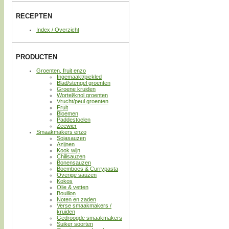
RECEPTEN
Index / Overzicht
PRODUCTEN
Groenten, fruit enzo
Ingemaakt/pickled
Blad/stengel groenten
Groene kruiden
Wortel/knol groenten
Vrucht/peul groenten
Fruit
Bloemen
Paddestoelen
Zeewier
Smaakmakers enzo
Sojasauzen
Azijnen
Kook wijn
Chilisauzen
Bonensauzen
Boemboes & Currypasta
Overige sauzen
Kokos
Olie & vetten
Bouillon
Noten en zaden
Verse smaakmakers /
kruiden
Gedroogde smaakmakers
Suiker soorten