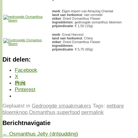
merk
: Eigen import van Amazing Oriental
land van herkomst
: niet vermeld
etiket
: Dried Osmanthus Flower
ingrediënten
: gedroogde osmanthus bloemen
prijsindicatie
: € 1,50 (10g)
merk
: Great Harvest
land van herkomst
: China
etiket
: Dried Osmanthus Flower
ingrediënten
:
prijsindicatie
: € 5,75 (60g)
Dit delen:
Facebook
X
Print
Pinterest
Geplaatst in
Gedroogde smaakmakers
Tags:
eetbare
bloemknop
,
Osmanthus
,
superfood
permalink
Berichtnavigatie
←
Osmanthus Jelly (drilpudding)