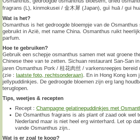
Osmanthus, gedroogde osmanthus bloesem, dried osmant
fragrans (L), kinmokusei / 金木犀 (Japan), guì huā / gui h
Wat is het?
Osmanthus is het gedroogde bloempje van de Osmanthus s
gebruikt in Azië, met name China. Osmanthus ruikt heerlijk
parfum.
Hoe te gebruiken?
Gebruik een schepje osmanthus samen met wat groene th
Chinese thee van te zetten. Sichuan restaurant San-San in
jaren Osmanthus Pork / 桂花肉丝 / varkensreepjes bereid
(zie :
laatste foto, rechtsonderaan)
. En in Hong Kong kom 
jellypuddinkjes. De gedroogde bloemen zijn erg lang houdba
teruglopen.
Tips, weetjes & recepten
Recept :
Champagne gelatinepuddinkjes met Osmant
De Osmanthus fragrans is als plant of zaad ook wel t
Nederland maar is niet heel erg winterhard. Let op da
vande Osmanthus zijn..
Wat is er zoal te koop?