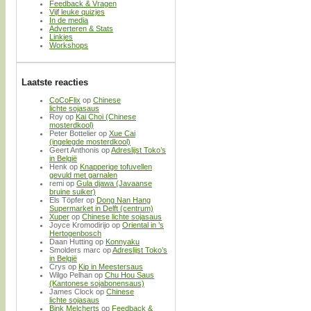
Feedback & Vragen
Vijf leuke quizjes
In de media
Adverteren & Stats
Linkjes
Workshops
Laatste reacties
CoCoFlix
op
Chinese
lichte sojasaus
Roy
op
Kai Choi (Chinese
mosterdkool)
Peter Bottelier
op
Xue Cai
(ingelegde mosterdkool)
Geert Anthonis
op
Adreslijst Toko’s
in België
Henk
op
Knapperige tofuvellen
gevuld met garnalen
remi
op
Gula djawa (Javaanse
bruine suiker)
Els Töpfer
op
Dong Nan Hang
Supermarket in Delft (centrum)
Xuper
op
Chinese lichte sojasaus
Joyce Kromodirijo
op
Oriental in ’s
Hertogenbosch
Daan Hutting
op
Konnyaku
Smolders marc
op
Adreslijst Toko’s
in België
Crys
op
Kip in Meestersaus
Wilgo Pelhan
op
Chu Hou Saus
(Kantonese sojabonensaus)
James Clock
op
Chinese
lichte sojasaus
Bink Melcherts
op
Feedback &