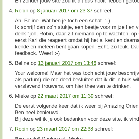
En zonder jouw site zou ik dit dus nooit hebben gekoc
Robin
op
8 januari 2017 om 23:37
schreef:
Ah, Beline. Wat ben je toch een schat. :-)
Ik schrijf dan zo’n stukje, een beetje voor mijzelf en 
denk “joh, Robin, daar zit niemand op te wachten, o
eerst Karl die reageert omdat hij het al kent en daarna 
kende en meteen bent gaan kopen. Echt, zo leuk. Dan
feedback. Weer! :-)
Beline
op
13 januari 2017 om 13:46
schreef:
Your welcome! Maar het was toch echt jouw beschrijv
als parfum) die me deed besluiten dat ik dit in huis wi
verslavend trouwens, om hier thee van te drinken.
Mieke
op
22 maart 2017 om 11:39
schreef:
De eerst volgende keer dat ik weer bij Amazing Orient
Ben heel benieuwd.
Bij deze wil ik je ook bedanken voor deze site, ik vin
Robin
op
23 maart 2017 om 22:38
schreef:
*big smile* Dankjewel, Mieke.