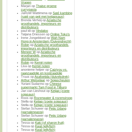
Vragen
Marjan
op
Thaise groene
currypasta
JaRoW Wattimena
op
Saté kambing
(saté van geit met ketjapsaus)
Brenda Verheij
op
Aziatische
groothandels, importeurs en
distributeurs
paul idi
op
Vindaloo
Tatjana Driessen
op
Online Toko’s
Irene Jongebloed
op
Wah Nam
Hong in Amsterdam (Duivendrecht)
Robin
op
Aziatische groothandels,
importeurs en distributeurs
Meneer W
op
Aziatische
groothandels, importeurs en
distributeurs
Robin
op
Kemiri noten
Lisa
op
Kemiri noten
anonieme helper
op
Caiziyou vs.
raapzaadolie en koolzaadolie
Truus
op
Asafoetida (duivelsdrek)
Arthur Wetselaar
op
Sojascheuten
Yuriani Sudarmo
op
Chinese
supermarkt Tam Food in Tilburg
Jan van Lieshout
op
Ketjap (zoete
sojasaus)
Roos
op
Rozenwater & rozensiroop
Stella
op
Ketjap (zoete sojasaus)
Stella
op
Ketjap (zoete sojasaus)
Stefan Schuwer
op
Petis Udang
(garnalenpasta)
Stefan Schuwer
op
Petis Udang
(garnalenpasta)
Tessa
op
Kaki (of sharon fruit)
Tessa
op
Kwal (jellyfish)
Tessa
op
Kwal (jellyfish)