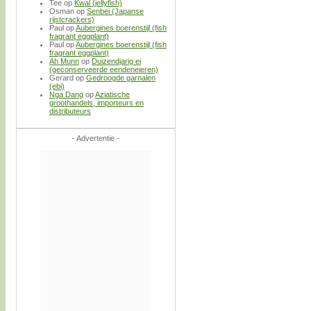
Tee
op
Kwal (jellyfish)
Osman
op
Senbei (Japanse
rijstcrackers)
Paul
op
Aubergines boerenstijl (fish
fragrant eggplant)
Paul
op
Aubergines boerenstijl (fish
fragrant eggplant)
Ah Munn
op
Duizendjarig ei
(geconserveerde eendeneieren)
Gerard
op
Gedroogde garnalen
(ebi)
Nga Dang
op
Aziatische
groothandels, importeurs en
distributeurs
- Advertentie -