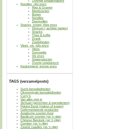
Overige smaakmakers
Noodles, rijst enzo
Rijst & Granen
Meelsoorten
Bonen
Noodles
Deegvellen
Snacks, snoep, thee enzo
Dimsum (-achtige hapjes)
Snacks
Thee & koffie
Drank
Zoetigheden
Vlees, vis, tofu enzo
Vlees
Gevogelte
Vis enzo
Sojaproducten
Overig vegetarisch
Keukengerei, kennis enzo
TAGS (verzamelposts)
Sushi benodigdheden
Okonomiyaki benodigdheden
Curry’s
Van alles met ei
Sichuan (gerechten & ingredienten)
Peking Eend (maken of kopen)
Gefermenteerde producten
Aziatische soorten Kool
Basilicum soorten (op ’n rijtje)
Chinese Bieslook (op ’n rijtje)
Gember (op ’n rijtje)
Zwarte zaadjes (op ’n rijtje)