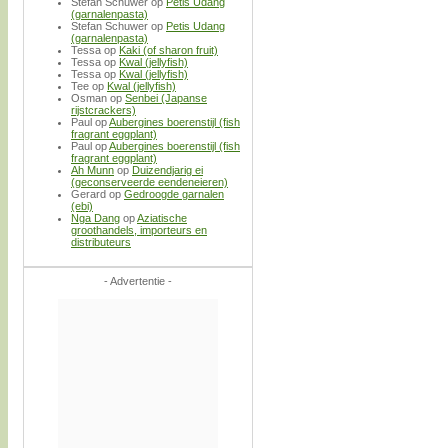
Stefan Schuwer
op
Petis Udang
(garnalenpasta)
Stefan Schuwer
op
Petis Udang
(garnalenpasta)
Tessa
op
Kaki (of sharon fruit)
Tessa
op
Kwal (jellyfish)
Tessa
op
Kwal (jellyfish)
Tee
op
Kwal (jellyfish)
Osman
op
Senbei (Japanse
rijstcrackers)
Paul
op
Aubergines boerenstijl (fish
fragrant eggplant)
Paul
op
Aubergines boerenstijl (fish
fragrant eggplant)
Ah Munn
op
Duizendjarig ei
(geconserveerde eendeneieren)
Gerard
op
Gedroogde garnalen
(ebi)
Nga Dang
op
Aziatische
groothandels, importeurs en
distributeurs
- Advertentie -