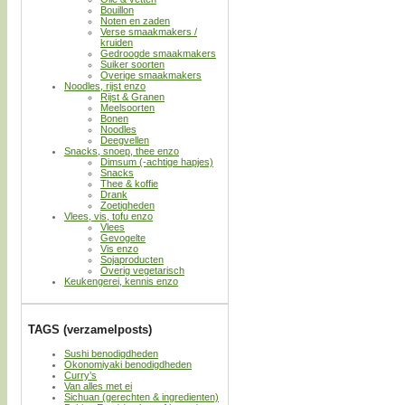
Bouillon
Noten en zaden
Verse smaakmakers /
kruiden
Gedroogde smaakmakers
Suiker soorten
Overige smaakmakers
Noodles, rijst enzo
Rijst & Granen
Meelsoorten
Bonen
Noodles
Deegvellen
Snacks, snoep, thee enzo
Dimsum (-achtige hapjes)
Snacks
Thee & koffie
Drank
Zoetigheden
Vlees, vis, tofu enzo
Vlees
Gevogelte
Vis enzo
Sojaproducten
Overig vegetarisch
Keukengerei, kennis enzo
TAGS (verzamelposts)
Sushi benodigdheden
Okonomiyaki benodigdheden
Curry’s
Van alles met ei
Sichuan (gerechten & ingredienten)