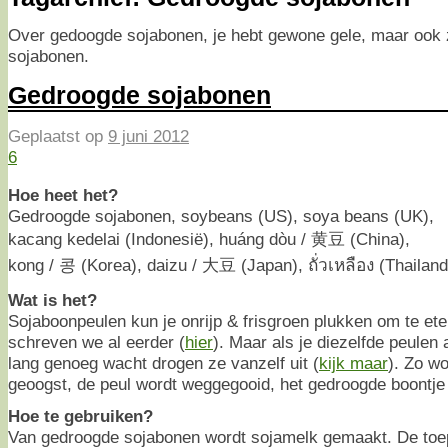
Over gedoogde sojabonen, je hebt gewone gele, maar ook
sojabonen.
Gedroogde sojabonen
Geplaatst op
9 juni 2012
6
Hoe heet het?
Gedroogde sojabonen, soybeans (US), soya beans (UK),
kacang kedelai (Indonesië), huáng dòu / 黄豆 (China),
kong / 콩 (Korea), daizu / 大豆 (Japan), ถั่วเหลือง (Thailand
Wat is het?
Sojaboonpeulen kun je onrijp & frisgroen plukken om te ete
schreven we al eerder (
hier
). Maar als je diezelfde peulen 
lang genoeg wacht drogen ze vanzelf uit (
kijk maar
). Zo w
geoogst, de peul wordt weggegooid, het gedroogde boontje 
Hoe te gebruiken?
Van gedroogde sojabonen wordt sojamelk gemaakt. De toe