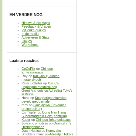
EN VERDER NOG
Nieuws & nieuwtjes
Feedback & Vragen
Vijf leuke quizjes
In de media
Adverteren & Stats
Linkjes
Workshops
Laatste reacties
CoCoFlix
op
Chinese
lichte sojasaus
Roy
op
Kai Choi (Chinese
mosterdkool)
Peter Bottelier
op
Xue Cai
(ingelegde mosterdkool)
Geert Anthonis
op
Adreslijst Toko’s
in België
Henk
op
Knapperige tofuvellen
gevuld met garnalen
remi
op
Gula djawa (Javaanse
bruine suiker)
Els Töpfer
op
Dong Nan Hang
Supermarket in Delft (centrum)
Xuper
op
Chinese lichte sojasaus
Joyce Kromodirijo
op
Oriental in ’s
Hertogenbosch
Daan Hutting
op
Konnyaku
Smolders marc
op
Adreslijst Toko’s