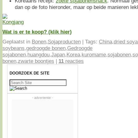
Koreaans recept:
zoete sojabonensnack
. Normaal ge
dan op de foto hieronder, maar op beide manieren lek
Wat is er te koop? (klik hier)
Geplaatst in
Bonen
,
Sojaproducten
|
Tags:
China
,
dried soy
soybeans
,
gedroogde bonen
,
Gedroogde
sojabonen
,
huangdou
,
Japan
,
Korea
,
kuromame
,
sojabonen
,
so
bonen
,
zwarte boontjes
|
11
reacties
DOORZOEK DE SITE
Zoeken
naar:
- advertentie -