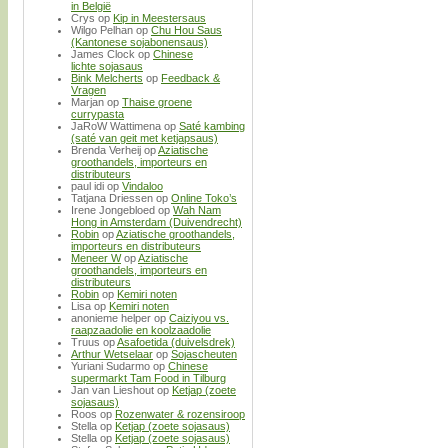
in België
Crys
op
Kip in Meestersaus
Wilgo Pelhan
op
Chu Hou Saus
(Kantonese sojabonensaus)
James Clock
op
Chinese
lichte sojasaus
Bink Melcherts
op
Feedback &
Vragen
Marjan
op
Thaise groene
currypasta
JaRoW Wattimena
op
Saté kambing
(saté van geit met ketjapsaus)
Brenda Verheij
op
Aziatische
groothandels, importeurs en
distributeurs
paul idi
op
Vindaloo
Tatjana Driessen
op
Online Toko’s
Irene Jongebloed
op
Wah Nam
Hong in Amsterdam (Duivendrecht)
Robin
op
Aziatische groothandels,
importeurs en distributeurs
Meneer W
op
Aziatische
groothandels, importeurs en
distributeurs
Robin
op
Kemiri noten
Lisa
op
Kemiri noten
anonieme helper
op
Caiziyou vs.
raapzaadolie en koolzaadolie
Truus
op
Asafoetida (duivelsdrek)
Arthur Wetselaar
op
Sojascheuten
Yuriani Sudarmo
op
Chinese
supermarkt Tam Food in Tilburg
Jan van Lieshout
op
Ketjap (zoete
sojasaus)
Roos
op
Rozenwater & rozensiroop
Stella
op
Ketjap (zoete sojasaus)
Stella
op
Ketjap (zoete sojasaus)