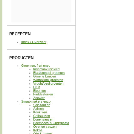
RECEPTEN
Index / Overzicht
PRODUCTEN
Groenten, fruit enzo
Ingemaakt/pickled
Blad/stengel groenten
Groene kruiden
Wortel/knol groenten
Vrucht/peul groenten
Fruit
Bloemen
Paddestoelen
Zeewier
Smaakmakers enzo
Sojasauzen
Azijnen
Kook wijn
Chilisauzen
Bonensauzen
Boemboes & Currypasta
Overige sauzen
Kokos
Olie & vetten