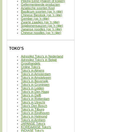
Peking Eend (maken of kopen)
Gefermenteerde producten
Aziatische soorten Kool
Basilicum soorten (op ’n rijtje)
Chinese Bieslook (op ’n rijtje)
Gember (op ’n rijtje)
Zwarte zaadjes (op ’n rijtje)
Sojabonensauzen (op ’n rijtje)
Japanse noodles (op ’n rijtje)
Chinese noodles (op ’n rijtje)
TOKO’S
Adreslijst Toko’s in Nederland
Adreslijst Toko’s in België
Groothandels
Online Toko’s
Toko’s in Almere
Toko’s in Amsterdam
Toko’s in Amstelveen
Toko’s in Beverwijk
Toko’s in Groningen
Toko’s in Leiden
Toko’s in Den Haag
Toko’s in Delft
Toko’s in Rotterdam
Toko’s in Utrecht
Toko’s Den Bosch
Toko’s in Tilburg
Toko’s in Eindhoven
Toko’s in Helmond
Toko’s in Arnhem
JAPANSE Toko’s
KOREAANSE Toko’s
INDIASE Toko’s