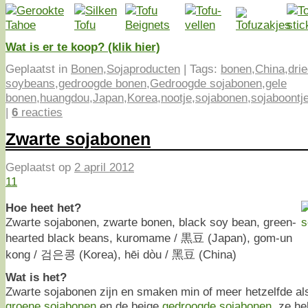
Wat is er te koop? (klik hier)
Geplaatst in
Bonen
,
Sojaproducten
|
Tags:
bonen
,
China
,
dri
soybeans
,
gedroogde bonen
,
Gedroogde sojabonen
,
gele
bonen
,
huangdou
,
Japan
,
Korea
,
nootje
,
sojabonen
,
sojaboontj
|
6
reacties
Zwarte sojabonen
Geplaatst op
2 april 2012
11
Hoe heet het?
Zwarte sojabonen, zwarte bonen, black soy bean, green-
hearted black beans, kuromame / 黒豆 (Japan), gom-un
kong / 검은콩 (Korea), hēi dòu / 黑豆 (China)
Wat is het?
Zwarte sojabonen zijn en smaken min of meer hetzelfde al
groene sojabonen
en de beige
gedroogde sojabonen
, ze h