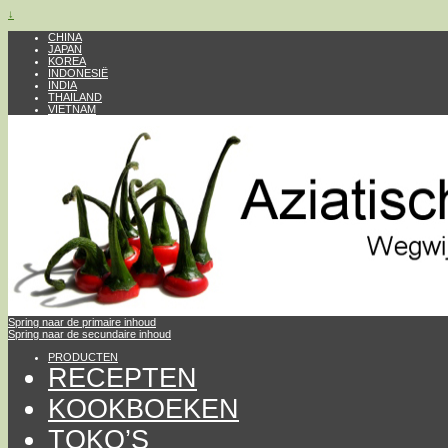
↓
CHINA
JAPAN
KOREA
INDONESIË
INDIA
THAILAND
VIETNAM
Spring naar de primaire inhoud
Spring naar de secundaire inhoud
PRODUCTEN
RECEPTEN
KOOKBOEKEN
TOKO’S