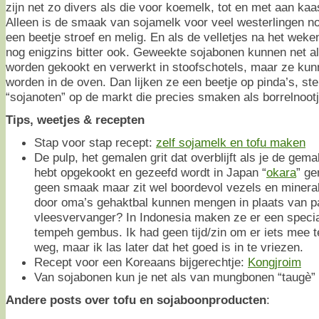
zijn net zo divers als die voor koemelk, tot en met aan kaa
Alleen is de smaak van sojamelk voor veel westerlingen no
een beetje stroef en melig. En als de velletjes na het weke
nog enigzins bitter ook. Geweekte sojabonen kunnen net a
worden gekookt en verwerkt in stoofschotels, maar ze kun
worden in de oven. Dan lijken ze een beetje op pinda’s, ster
“sojanoten” op de markt die precies smaken als borrelnoot
Tips, weetjes & recepten
Stap voor stap recept:
zelf sojamelk en tofu maken
De pulp, het gemalen grit dat overblijft als je de ge
hebt opgekookt en gezeefd wordt in Japan “
okara
” ge
geen smaak maar zit wel boordevol vezels en minera
door oma’s gehaktbal kunnen mengen in plaats van p
vleesvervanger? In Indonesia maken ze er een speci
tempeh gembus. Ik had geen tijd/zin om er iets mee t
weg, maar ik las later dat het goed is in te vriezen.
Recept voor een Koreaans bijgerechtje:
Kongjroim
Van sojabonen kun je net als van mungbonen “taugè
Andere posts over tofu en sojaboonproducten
: