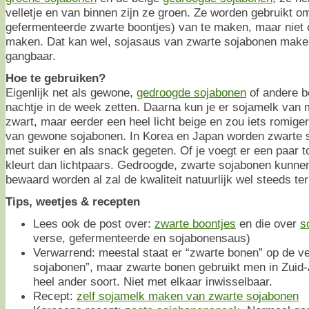
velletje en van binnen zijn ze groen. Ze worden gebruikt 
gefermenteerde zwarte boontjes) van te maken, maar niet
maken. Dat kan wel, sojasaus van zwarte sojabonen maken
gangbaar.
Hoe te gebruiken?
Eigenlijk net als gewone,
gedroogde sojabonen
of andere bo
nachtje in de week zetten. Daarna kun je er sojamelk van 
zwart, maar eerder een heel licht beige en zou iets romig
van gewone sojabonen. In Korea en Japan worden zwarte 
met suiker en als snack gegeten. Of je voegt er een paar toe
kleurt dan lichtpaars. Gedroogde, zwarte sojabonen kunne
bewaard worden al zal de kwaliteit natuurlijk wel steeds te
Tips, weetjes & recepten
Lees ook de post over:
zwarte boontjes
en die over
s
verse, gefermenteerde en sojabonensaus)
Verwarrend: meestal staat er “zwarte bonen” op de v
sojabonen”, maar zwarte bonen gebruikt men in Zuid-
heel ander soort. Niet met elkaar inwisselbaar.
Recept:
zelf sojamelk maken van zwarte sojabonen