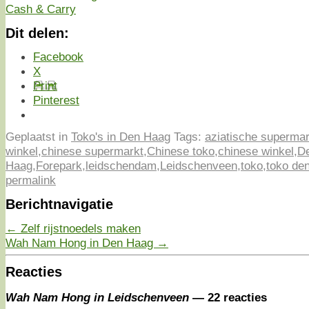
Dit delen:
Facebook
X
Print
Pinterest
Geplaatst in
Toko's in Den Haag
Tags:
aziatische supermar
winkel
,
chinese supermarkt
,
Chinese toko
,
chinese winkel
,
D
Haag
,
Forepark
,
leidschendam
,
Leidschenveen
,
toko
,
toko de
permalink
Berichtnavigatie
←
Zelf rijstnoedels maken
Wah Nam Hong in Den Haag
→
Reacties
Wah Nam Hong in Leidschenveen
— 22 reacties