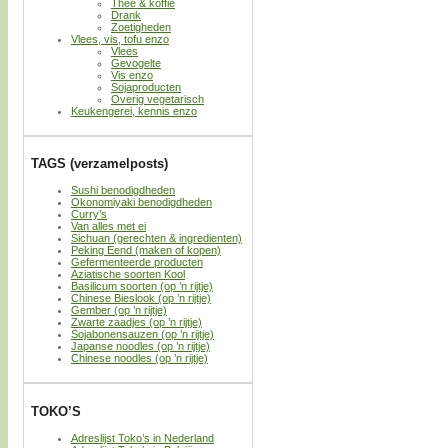
Thee & koffie
Drank
Zoetigheden
Vlees, vis, tofu enzo
Vlees
Gevogelte
Vis enzo
Sojaproducten
Overig vegetarisch
Keukengerei, kennis enzo
TAGS (verzamelposts)
Sushi benodigdheden
Okonomiyaki benodigdheden
Curry’s
Van alles met ei
Sichuan (gerechten & ingredienten)
Peking Eend (maken of kopen)
Gefermenteerde producten
Aziatische soorten Kool
Basilicum soorten (op ’n rijtje)
Chinese Bieslook (op ’n rijtje)
Gember (op ’n rijtje)
Zwarte zaadjes (op ’n rijtje)
Sojabonensauzen (op ’n rijtje)
Japanse noodles (op ’n rijtje)
Chinese noodles (op ’n rijtje)
TOKO’S
Adreslijst Toko’s in Nederland