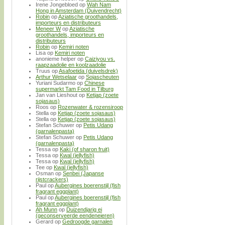
Irene Jongebloed
op
Wah Nam
Hong in Amsterdam (Duivendrecht)
Robin
op
Aziatische groothandels,
importeurs en distributeurs
Meneer W
op
Aziatische
groothandels, importeurs en
distributeurs
Robin
op
Kemiri noten
Lisa
op
Kemiri noten
anonieme helper
op
Caiziyou vs.
raapzaadolie en koolzaadolie
Truus
op
Asafoetida (duivelsdrek)
Arthur Wetselaar
op
Sojascheuten
Yuriani Sudarmo
op
Chinese
supermarkt Tam Food in Tilburg
Jan van Lieshout
op
Ketjap (zoete
sojasaus)
Roos
op
Rozenwater & rozensiroop
Stella
op
Ketjap (zoete sojasaus)
Stella
op
Ketjap (zoete sojasaus)
Stefan Schuwer
op
Petis Udang
(garnalenpasta)
Stefan Schuwer
op
Petis Udang
(garnalenpasta)
Tessa
op
Kaki (of sharon fruit)
Tessa
op
Kwal (jellyfish)
Tessa
op
Kwal (jellyfish)
Tee
op
Kwal (jellyfish)
Osman
op
Senbei (Japanse
rijstcrackers)
Paul
op
Aubergines boerenstijl (fish
fragrant eggplant)
Paul
op
Aubergines boerenstijl (fish
fragrant eggplant)
Ah Munn
op
Duizendjarig ei
(geconserveerde eendeneieren)
Gerard
op
Gedroogde garnalen