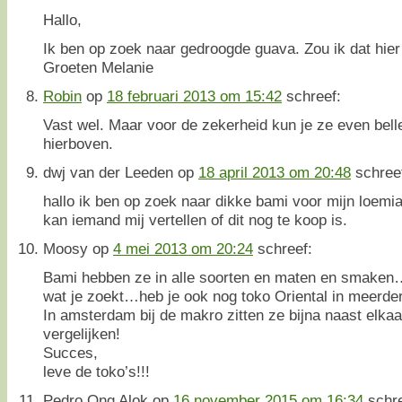
Hallo,
Ik ben op zoek naar gedroogde guava. Zou ik dat hie
Groeten Melanie
Robin
op
18 februari 2013 om 15:42
schreef:
Vast wel. Maar voor de zekerheid kun je ze even bel
hierboven.
dwj van der Leeden
op
18 april 2013 om 20:48
schree
hallo ik ben op zoek naar dikke bami voor mijn loemi
kan iemand mij vertellen of dit nog te koop is.
Moosy
op
4 mei 2013 om 20:24
schreef:
Bami hebben ze in alle soorten en maten en smaken…e
wat je zoekt…heb je ook nog toko Oriental in meerde
In amsterdam bij de makro zitten ze bijna naast elkaa
vergelijken!
Succes,
leve de toko’s!!!
Pedro Ong Alok
op
16 november 2015 om 16:34
schr