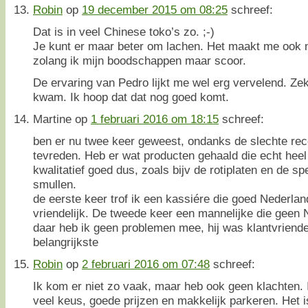
Robin
op
19 december 2015 om 08:25
schreef:
Dat is in veel Chinese toko’s zo. ;-)
Je kunt er maar beter om lachen. Het maakt me ook ni
zolang ik mijn boodschappen maar scoor.
De ervaring van Pedro lijkt me wel erg vervelend. Zeke
kwam. Ik hoop dat dat nog goed komt.
Martine
op
1 februari 2016 om 18:15
schreef:
ben er nu twee keer geweest, ondanks de slechte rece
tevreden. Heb er wat producten gehaald die echt heel
kwalitatief goed dus, zoals bijv de rotiplaten en de 
smullen.
de eerste keer trof ik een kassiére die goed Nederla
vriendelijk. De tweede keer een mannelijke die geen
daar heb ik geen problemen mee, hij was klantvriendel
belangrijkste
Robin
op
2 februari 2016 om 07:48
schreef:
Ik kom er niet zo vaak, maar heb ook geen klachten. I
veel keus, goede prijzen en makkelijk parkeren. Het i