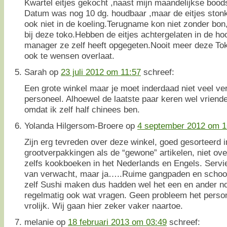
Kwartel eitjes gekocht ,naast mijn maandelijkse boo
Datum was nog 10 dg. houdbaar ,maar de eitjes stonk
ook niet in de koeling.Terugname kon niet zonder bon
bij deze toko.Hebben de eitjes achtergelaten in de ho
manager ze zelf heeft opgegeten.Nooit meer deze Toko
ook te wensen overlaat.
Sarah
op
23 juli 2012 om 11:57
schreef:
Een grote winkel maar je moet inderdaad niet veel v
personeel. Alhoewel de laatste paar keren wel vriendel
omdat ik zelf half chinees ben.
Yolanda Hilgersom-Broere
op
4 september 2012 om 1
Zijn erg tevreden over deze winkel, goed gesorteerd 
grootverpakkingen als de “gewone” artikelen, niet ove
zelfs kookboeken in het Nederlands en Engels. Serv
van verwacht, maar ja…..Ruime gangpaden en schoon
zelf Sushi maken dus hadden wel het een en ander n
regelmatig ook wat vragen. Geen probleem het persone
vrolijk. Wij gaan hier zeker vaker naartoe.
melanie
op
18 februari 2013 om 03:49
schreef: