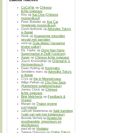
CoCoFlix
op
Chinese
lichte sojasaus
Roy
op
Kai Choi (Chinese
mosterdkool)
Peter Bottelier
op
Xue Cai
(ingelegde mosterdkool)
Geert Anthonis
op
Adreslijst Toko’s
in België
Henk
op
Knapperige tofuvellen
gevuld met garnalen
remi
op
Gula djawa (Javaanse
bruine suiker)
Els Töpfer
op
Dong Nan Hang
Supermarket in Delft (centrum)
Xuper
op
Chinese lichte sojasaus
Joyce Kromodirijo
op
Oriental in ’s
Hertogenbosch
Daan Hutting
op
Konnyaku
Smolders marc
op
Adreslijst Toko’s
in België
Crys
op
Kip in Meestersaus
Wilgo Pelhan
op
Chu Hou Saus
(Kantonese sojabonensaus)
James Clock
op
Chinese
lichte sojasaus
Bink Melcherts
op
Feedback &
Vragen
Marjan
op
Thaise groene
currypasta
JaRoW Wattimena
op
Saté kambing
(saté van geit met ketjapsaus)
Brenda Verheij
op
Aziatische
groothandels, importeurs en
distributeurs
paul idi
op
Vindaloo
Tatjana Driessen
op
Online Toko’s