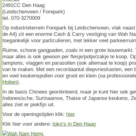
2491CC Den Haag
(Leidschenveen / Forepark)
tel. 070-3270009
Op industrieterrein Forepark bij Leidschenveen, vlak naast
de A4) zit een enorme Cash & Carry vestiging van Wah 
toegankelijk voor particulieren, met lekker veel parkeerrui
Ruime, schone gangpaden, zoals in een grote bouwmarkt. 
maar alles is ook gewoon per flesje/potje/zakje te koop. Op
lampions, vlaggen en parasollen (ook allemaal te koop) pro
van te maken. Met een recordaantal diepvrieskasten, een b
en veel keukenspullen voor groot en klein (oa professione
Holten
).
In de basis Chinees georiënteerd, maar je kunt hier ook g
Indonesische, Surinaamse, Thaise of Japanse keukens. Zee
alles ziet er piekfijn uit.
Voor de openingstijden klik:
hier
.
Klik hier voor andere:
toko’s in Den Haag