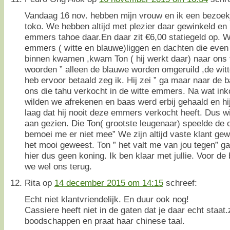
Vandaag 16 nov. hebben mijn vrouw en ik een bezoek
toko. We hebben altijd met plezier daar gewinkeld en 
emmers tahoe daar.En daar zit €6,00 statiegeld op. 
emmers ( witte en blauwe)liggen en dachten die even 
binnen kwamen ,kwam Ton ( hij werkt daar) naar ons
woorden ” alleen de blauwe worden omgeruild ,de witte
heb ervoor betaald zeg ik. Hij zei ” ga maar naar de 
ons die tahu verkocht in de witte emmers. Na wat in
wilden we afrekenen en baas werd erbij gehaald en hi
laag dat hij nooit deze emmers verkocht heeft. Dus w
aan gezien. Die Ton( grootste leugenaar) speelde de o
bemoei me er niet mee” We zijn altijd vaste klant ge
het mooi geweest. Ton ” het valt me van jou tegen” ga
hier dus geen koning. Ik ben klaar met jullie. Voor 
we wel ons terug.
Rita
op
14 december 2015 om 14:15
schreef:
Echt niet klantvriendelijk. En duur ook nog!
Cassiere heeft niet in de gaten dat je daar echt staat
boodschappen en praat haar chinese taal.