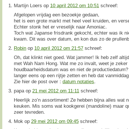
Martijn Loers
op
10 april 2012 om 10:51
schreef:
Afgelopen vrijdag een bezoekje gedaan,
het is een grote markt met heel veel kruiden, en vers
Echter stonk het er vreselijk naar Amoniac.
Toch wat Japanse frisdrank gekocht, echter was ik niet
kwam. Dit was over datum, en kon dus zo de prullenb
Robin
op
10 april 2012 om 21:57
schreef:
Oh, dat klinkt niet goed. Wat jammer! Ik heb zelf alti
met Wah Nam Hong. Wat me zo invalt, weet je zeker 
houdbaarheidsdatum was en niet de productiedatum? I
langer eens op een rijtje zetten en heb dat vanmidd
Zie hier de post over :
datum notaties
.
papa
op
21 mei 2012 om 11:11
schreef:
Heerlijk zo’n assortiment! Ze hebben bijna alles wat 
keuken. Mis soms wat kookgerei (mandoline) maar qu
zeer tevreden.
Mok
op
29 mei 2012 om 09:45
schreef: