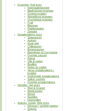
Groenten, fruit enzo
Ingemaakt/pickled
Blad/stengel groenten
Groene kruiden
Wortel/knol groenten
Vrucht/peul groenten
Fruit
Bloemen
Paddestoelen
Zeewier
Smaakmakers enzo
Sojasauzen
Azijnen
Kook wijn
Chilisauzen
Bonensauzen
Boemboes & Currypasta
Overige sauzen
Kokos
Olie & vetten
Bouillon
Noten en zaden
Verse smaakmakers /
kruiden
Gedroogde smaakmakers
Suiker soorten
Overige smaakmakers
Noodles, rijst enzo
Rijst & Granen
Meelsoorten
Bonen
Noodles
Deegvellen
Snacks, snoep, thee enzo
Dimsum (-achtige hapjes)
Snacks