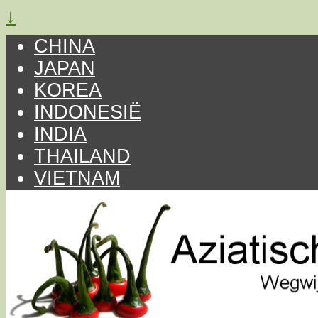
↓
CHINA
JAPAN
KOREA
INDONESIË
INDIA
THAILAND
VIETNAM