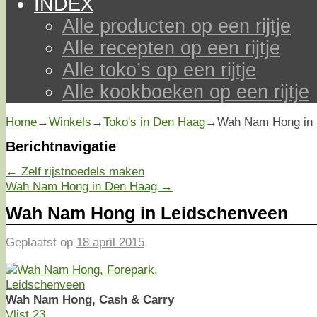
INDEX
Alle producten op een rijtje
Alle recepten op een rijtje
Alle toko’s op een rijtje
Alle kookboeken op een rijtje
Home
→
Winkels
→
Toko's in Den Haag
→
Wah Nam Hong in 
Berichtnavigatie
←
Zelf rijstnoedels maken
Wah Nam Hong in Den Haag
→
Wah Nam Hong in Leidschenveen
Geplaatst op
18 april 2015
Wah Nam Hong, Cash & Carry
Vlist 23