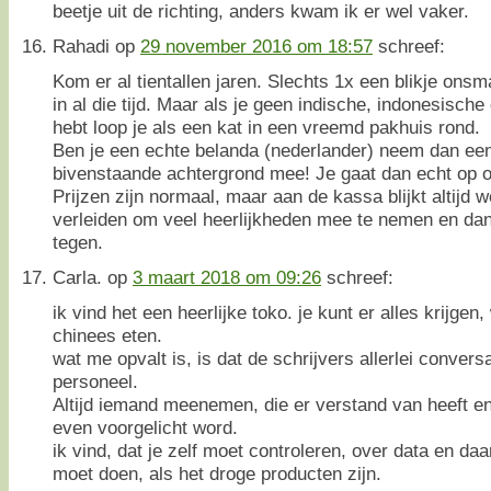
beetje uit de richting, anders kwam ik er wel vaker.
Rahadi
op
29 november 2016 om 18:57
schreef:
Kom er al tientallen jaren. Slechts 1x een blikje ons
in al die tijd. Maar als je geen indische, indonesisch
hebt loop je als een kat in een vreemd pakhuis rond.
Ben je een echte belanda (nederlander) neem dan een 
bivenstaande achtergrond mee! Je gaat dan echt op o
Prijzen zijn normaal, maar aan de kassa blijkt altijd 
verleiden om veel heerlijkheden mee te nemen en dan 
tegen.
Carla.
op
3 maart 2018 om 09:26
schreef:
ik vind het een heerlijke toko. je kunt er alles krijgen
chinees eten.
wat me opvalt is, is dat de schrijvers allerlei conver
personeel.
Altijd iemand meenemen, die er verstand van heeft en
even voorgelicht word.
ik vind, dat je zelf moet controleren, over data en daa
moet doen, als het droge producten zijn.