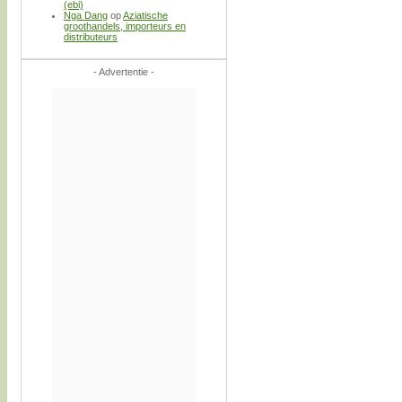
(ebi)
Nga Dang
op
Aziatische
groothandels, importeurs en
distributeurs
- Advertentie -