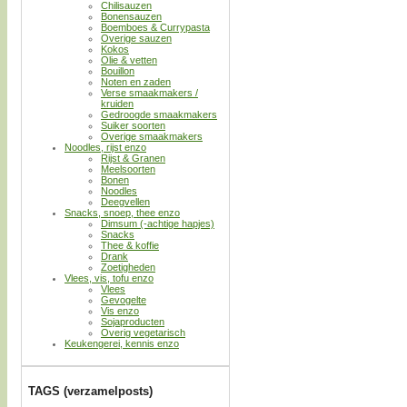
Chilisauzen
Bonensauzen
Boemboes & Currypasta
Overige sauzen
Kokos
Olie & vetten
Bouillon
Noten en zaden
Verse smaakmakers /
kruiden
Gedroogde smaakmakers
Suiker soorten
Overige smaakmakers
Noodles, rijst enzo
Rijst & Granen
Meelsoorten
Bonen
Noodles
Deegvellen
Snacks, snoep, thee enzo
Dimsum (-achtige hapjes)
Snacks
Thee & koffie
Drank
Zoetigheden
Vlees, vis, tofu enzo
Vlees
Gevogelte
Vis enzo
Sojaproducten
Overig vegetarisch
Keukengerei, kennis enzo
TAGS (verzamelposts)