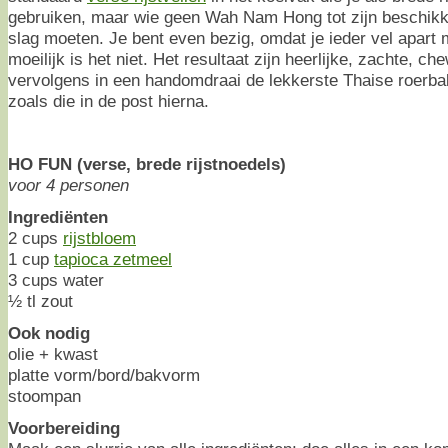
gebruiken, maar wie geen Wah Nam Hong tot zijn beschikki
slag moeten. Je bent even bezig, omdat je ieder vel apar
moeilijk is het niet. Het resultaat zijn heerlijke, zachte, ch
vervolgens in een handomdraai de lekkerste Thaise roerb
zoals die in de post hierna.
HO FUN (verse, brede rijstnoedels)
voor 4 personen
Ingrediënten
2 cups
rijstbloem
1 cup
tapioca zetmeel
3 cups water
½ tl zout
Ook nodig
olie + kwast
platte vorm/bord/bakvorm
stoompan
Voorbereiding