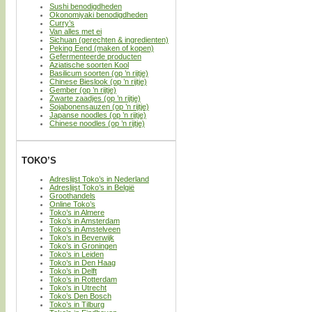
Sushi benodigdheden
Okonomiyaki benodigdheden
Curry’s
Van alles met ei
Sichuan (gerechten & ingredienten)
Peking Eend (maken of kopen)
Gefermenteerde producten
Aziatische soorten Kool
Basilicum soorten (op ’n rijtje)
Chinese Bieslook (op ’n rijtje)
Gember (op ’n rijtje)
Zwarte zaadjes (op ’n rijtje)
Sojabonensauzen (op ’n rijtje)
Japanse noodles (op ’n rijtje)
Chinese noodles (op ’n rijtje)
TOKO’S
Adreslijst Toko’s in Nederland
Adreslijst Toko’s in België
Groothandels
Online Toko’s
Toko’s in Almere
Toko’s in Amsterdam
Toko’s in Amstelveen
Toko’s in Beverwijk
Toko’s in Groningen
Toko’s in Leiden
Toko’s in Den Haag
Toko’s in Delft
Toko’s in Rotterdam
Toko’s in Utrecht
Toko’s Den Bosch
Toko’s in Tilburg