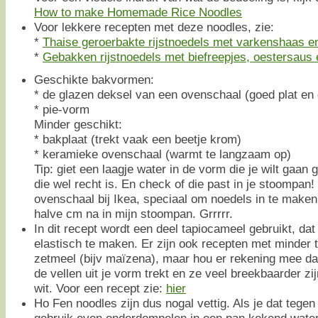
How to make Homemade Rice Noodles
Voor lekkere recepten met deze noodles, zie:
*
Thaise geroerbakte rijstnoedels met varkenshaas e
*
Gebakken rijstnoedels met biefreepjes, oestersaus 
Geschikte bakvormen:
* de glazen deksel van een ovenschaal (goed plat en
* pie-vorm
Minder geschikt:
* bakplaat (trekt vaak een beetje krom)
* keramieke ovenschaal (warmt te langzaam op)
Tip: giet een laagje water in de vorm die je wilt gaan 
die wel recht is. En check of die past in je stoompan!
ovenschaal bij Ikea, speciaal om noedels in te maken
halve cm na in mijn stoompan. Grrrrr.
In dit recept wordt een deel tapiocameel gebruikt, dat
elastisch te maken. Er zijn ook recepten met minder 
zetmeel (bijv maïzena), maar hou er rekening mee da
de vellen uit je vorm trekt en ze veel breekbaarder z
wit. Voor een recept zie:
hier
Ho Fen noodles zijn dus nogal vettig. Als je dat tegen
gebruik even onderdompelen in een pan kokend water.