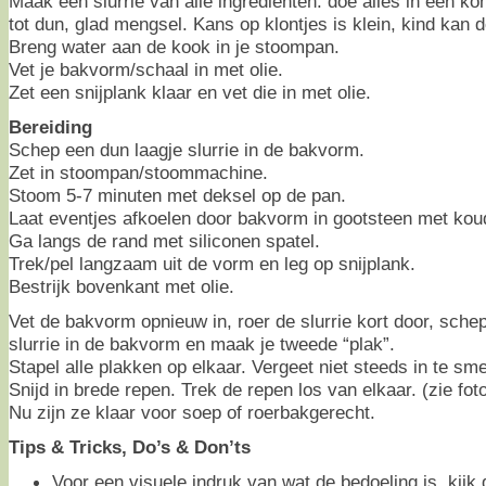
Maak een slurrie van alle ingrediënten: doe alles in een k
tot dun, glad mengsel. Kans op klontjes is klein, kind kan 
Breng water aan de kook in je stoompan.
Vet je bakvorm/schaal in met olie.
Zet een snijplank klaar en vet die in met olie.
Bereiding
Schep een dun laagje slurrie in de bakvorm.
Zet in stoompan/stoommachine.
Stoom 5-7 minuten met deksel op de pan.
Laat eventjes afkoelen door bakvorm in gootsteen met koud
Ga langs de rand met siliconen spatel.
Trek/pel langzaam uit de vorm en leg op snijplank.
Bestrijk bovenkant met olie.
Vet de bakvorm opnieuw in, roer de slurrie kort door, sche
slurrie in de bakvorm en maak je tweede “plak”.
Stapel alle plakken op elkaar. Vergeet niet steeds in te sme
Snijd in brede repen. Trek de repen los van elkaar. (zie fot
Nu zijn ze klaar voor soep of roerbakgerecht.
Tips & Tricks, Do’s & Don’ts
Voor een visuele indruk van wat de bedoeling is, kijk d