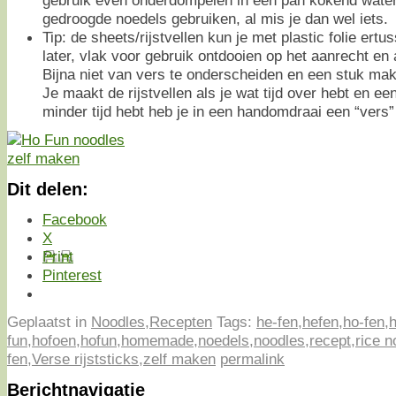
gedroogde noedels gebruiken, al mis je dan wel iets.
Tip: de sheets/rijstvellen kun je met plastic folie er
later, vlak voor gebruik ontdooien op het aanrecht en 
Bijna niet van vers te onderscheiden en een stuk makk
Je maakt de rijstvellen als je wat tijd over hebt en ee
minder tijd hebt heb je in een handomdraai een “vers”
Dit delen:
Facebook
X
Print
Pinterest
Geplaatst in
Noodles
,
Recepten
Tags:
he-fen
,
hefen
,
ho-fen
,
h
fun
,
hofoen
,
hofun
,
homemade
,
noedels
,
noodles
,
recept
,
rice n
fen
,
Verse rijststicks
,
zelf maken
permalink
Berichtnavigatie