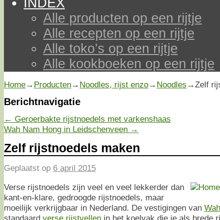
INDEX
Alle producten op een rijtje
Alle recepten op een rijtje
Alle toko’s op een rijtje
Alle kookboeken op een rijtje
Home
→
Producten
→
Noodles, rijst enzo
→
Noodles
→
Zelf r
Berichtnavigatie
←
Geroerbakte rijstnoedels met varkenshaas
Wah Nam Hong in Leidschenveen
→
Zelf rijstnoedels maken
Geplaatst op
6 april 2015
Verse rijstnoedels zijn veel en veel lekkerder dan
kant-en-klare, gedroogde rijstnoedels, maar
moeilijk verkrijgbaar in Nederland. De vestigingen van
Wah
standaard
verse rijstvellen
in het koelvak die je als brede 