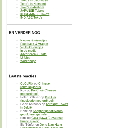
Toko’s in Eindhoven
Toko’s in Helmond
Toko’s in Arnhem
JAPANSE Toko’s
KOREAANSE Toko’s
INDIASE Toko’s
EN VERDER NOG
Nieuws & nieuwtjes
Feedback & Vragen
Vijf leuke quizjes
In de media
Adverteren & Stats
Linkjes
Workshops
Laatste reacties
CoCoFlix
op
Chinese
lichte sojasaus
Roy
op
Kai Choi (Chinese
mosterdkool)
Peter Bottelier
op
Xue Cai
(ingelegde mosterdkool)
Geert Anthonis
op
Adreslijst Toko’s
in België
Henk
op
Knapperige tofuvellen
gevuld met garnalen
remi
op
Gula djawa (Javaanse
bruine suiker)
Els Töpfer
op
Dong Nan Hang