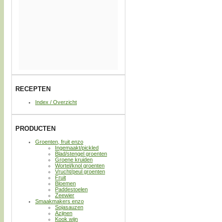
RECEPTEN
Index / Overzicht
PRODUCTEN
Groenten, fruit enzo
Ingemaakt/pickled
Blad/stengel groenten
Groene kruiden
Wortel/knol groenten
Vrucht/peul groenten
Fruit
Bloemen
Paddestoelen
Zeewier
Smaakmakers enzo
Sojasauzen
Azijnen
Kook wijn