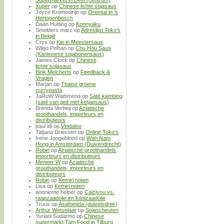
Supermarket in Delft (centrum)
Xuper
op
Chinese lichte sojasaus
Joyce Kromodirijo
op
Oriental in ’s
Hertogenbosch
Daan Hutting
op
Konnyaku
Smolders marc
op
Adreslijst Toko’s
in België
Crys
op
Kip in Meestersaus
Wilgo Pelhan
op
Chu Hou Saus
(Kantonese sojabonensaus)
James Clock
op
Chinese
lichte sojasaus
Bink Melcherts
op
Feedback &
Vragen
Marjan
op
Thaise groene
currypasta
JaRoW Wattimena
op
Saté kambing
(saté van geit met ketjapsaus)
Brenda Verheij
op
Aziatische
groothandels, importeurs en
distributeurs
paul idi
op
Vindaloo
Tatjana Driessen
op
Online Toko’s
Irene Jongebloed
op
Wah Nam
Hong in Amsterdam (Duivendrecht)
Robin
op
Aziatische groothandels,
importeurs en distributeurs
Meneer W
op
Aziatische
groothandels, importeurs en
distributeurs
Robin
op
Kemiri noten
Lisa
op
Kemiri noten
anonieme helper
op
Caiziyou vs.
raapzaadolie en koolzaadolie
Truus
op
Asafoetida (duivelsdrek)
Arthur Wetselaar
op
Sojascheuten
Yuriani Sudarmo
op
Chinese
supermarkt Tam Food in Tilburg