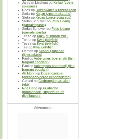
Jan van Lieshout
op
Ketjap (zoete
sojasaus)
Roos
op
Rozenwater & rozensiroop
Stella
op
Ketjap (zoete sojasaus)
Stella
op
Ketjap (zoete sojasaus)
Stefan Schuwer
op
Petis Udang
(garnalenpasta)
Stefan Schuwer
op
Petis Udang
(garnalenpasta)
Tessa
op
Kaki (of sharon fruit)
Tessa
op
Kwal (jellyfish)
Tessa
op
Kwal (jellyfish)
Tee
op
Kwal (jellyfish)
Osman
op
Senbei (Japanse
rijstcrackers)
Paul
op
Aubergines boerenstijl (fish
fragrant eggplant)
Paul
op
Aubergines boerenstijl (fish
fragrant eggplant)
Ah Munn
op
Duizendjarig ei
(geconserveerde eendeneieren)
Gerard
op
Gedroogde garnalen
(ebi)
Nga Dang
op
Aziatische
groothandels, importeurs en
distributeurs
- Advertentie -