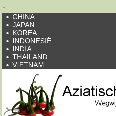
↓
CHINA
JAPAN
KOREA
INDONESIË
INDIA
THAILAND
VIETNAM