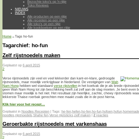
Bezochte toko’s op ’n rijtje
Toko Reviews
NIEUWS
INDEX
Alle producten op een rijtje
Alle recepten op een rijtje
Alle toko’s op een rijtje
Alle kookboeken op een rijtje
Home
→Tags
ho-fun
Tagarchief:
ho-fun
Zelf rijstnoedels maken
Geplaatst op
6 april 2015
2
Verse rijstnoedels zijn veel en veel lekkerder dan kant-en-klare, gedroogde
rijstnoedels, maar moeilijk verkrijgbaar in Nederland. De vestigingen van
Wah
Nam Hong
hebben wel standaard
verse rijstvellen
in het koelvak die je als brede rijstnoe
geen Wah Nam Hong tot zijn beschikking heeft zal zelf aan de slag moeten. Je bent even be
stomen maar moeilijk is het niet. Het resultaat zijn heerlijke, zachte, chewy rijstnoedels w
lekkerste Thaise roerbak gerechten mee maakt zoals die in de post hierna.
Klik hier voor het recept…
Geplaatst in
Noodles
,
Recepten
|
Tags:
he-fen
,
hefen
,
ho-fen
,
ho-fun
,
hofoen
,
hofun
,
homemad
noodles
,
rijstnoedels
,
Shahe fen
,
Verse rijststicks
,
zelf maken
|
2
reacties
Geroerbakte rijstnoedels met varkenshaas
Geplaatst op
6 april 2015
2