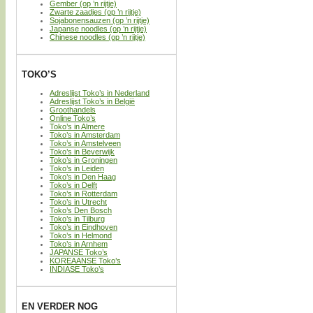
Gember (op ’n rijtje)
Zwarte zaadjes (op ’n rijtje)
Sojabonensauzen (op ’n rijtje)
Japanse noodles (op ’n rijtje)
Chinese noodles (op ’n rijtje)
TOKO’S
Adreslijst Toko’s in Nederland
Adreslijst Toko’s in België
Groothandels
Online Toko’s
Toko’s in Almere
Toko’s in Amsterdam
Toko’s in Amstelveen
Toko’s in Beverwijk
Toko’s in Groningen
Toko’s in Leiden
Toko’s in Den Haag
Toko’s in Delft
Toko’s in Rotterdam
Toko’s in Utrecht
Toko’s Den Bosch
Toko’s in Tilburg
Toko’s in Eindhoven
Toko’s in Helmond
Toko’s in Arnhem
JAPANSE Toko’s
KOREAANSE Toko’s
INDIASE Toko’s
EN VERDER NOG