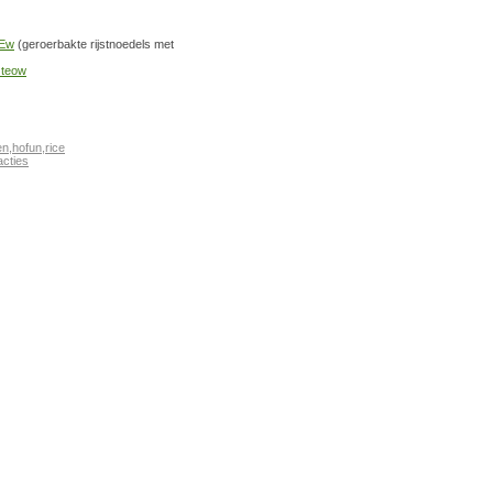
 Ew
(geroerbakte rijstnoedels met
 teow
en
,
hofun
,
rice
cties