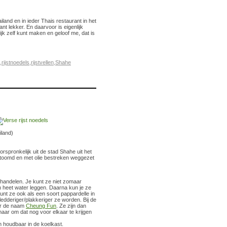
land en in ieder Thais restaurant in het
ant lekker. En daarvoor is eigenlijk
ijk zelf kunt maken en geloof me, dat is
,
rijstnoedels
,
rijstvellen
,
Shahe
iland)
orspronkelijk uit de stad Shahe uit het
oomd en met olie bestreken weggezet
 handelen. Je kunt ze niet zomaar
n heet water leggen. Daarna kun je ze
unt ze ook als een soort pappardelle in
kledderiger/plakkeriger ze worden.
Bij de
er de naam
Cheung Fun
. Ze zijn dan
maar om dat nog voor elkaar te krijgen
n houdbaar in de koelkast.