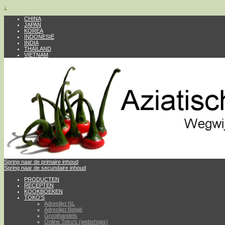
↓
CHINA
JAPAN
KOREA
INDONESIË
INDIA
THAILAND
VIETNAM
Spring naar de primaire inhoud
Spring naar de secundaire inhoud
PRODUCTEN
RECEPTEN
KOOKBOEKEN
TOKO’S
Adreslijst NL
Adreslijst België
Groothandels
Online Toko’s (webshops)