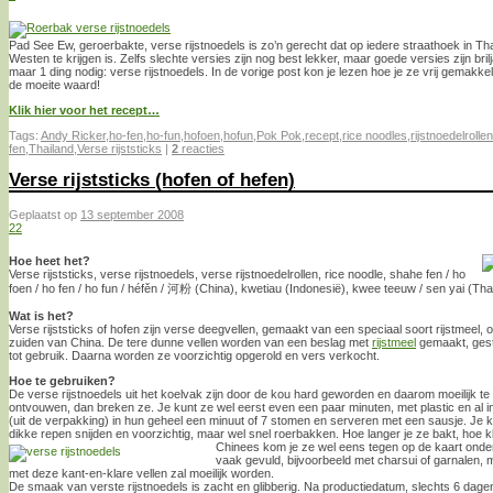
Pad See Ew, geroerbakte, verse rijstnoedels is zo’n gerecht dat op iedere straathoek in Thai
Westen te krijgen is. Zelfs slechte versies zijn nog best lekker, maar goede versies zijn brilj
maar 1 ding nodig: verse rijstnoedels. In de vorige post kon je lezen hoe je ze vrij gemakkel
de moeite waard!
Klik hier voor het recept…
Tags:
Andy Ricker
,
ho-fen
,
ho-fun
,
hofoen
,
hofun
,
Pok Pok
,
recept
,
rice noodles
,
rijstnoedelrollen
fen
,
Thailand
,
Verse rijststicks
|
2
reacties
Verse rijststicks (hofen of hefen)
Geplaatst op
13 september 2008
22
Hoe heet het?
Verse rijststicks, verse rijstnoedels, verse rijstnoedelrollen, rice noodle, shahe fen / ho
foen / ho fen / ho fun / héfěn / 河粉 (China), kwetiau (Indonesië), kwee teeuw / sen yai (Tha
Wat is het?
Verse rijststicks of hofen zijn verse deegvellen, gemaakt van een speciaal soort rijstmeel, o
zuiden van China. De tere dunne vellen worden van een beslag met
rijstmeel
gemaakt, gest
tot gebruik. Daarna worden ze voorzichtig opgerold en vers verkocht.
Hoe te gebruiken?
De verse rijstnoedels uit het koelvak zijn door de kou hard geworden en daarom moeilijk te
ontvouwen, dan breken ze. Je kunt ze wel eerst even een paar minuten, met plastic en al i
(uit de verpakking) in hun geheel een minuut of 7 stomen en serveren met een sausje. Je k
dikke repen snijden en voorzichtig, maar wel snel roerbakken. Hoe langer je ze bakt, hoe 
Chinees kom je ze wel eens tegen op de kaart ond
vaak gevuld, bijvoorbeeld met charsui of garnalen, 
met deze kant-en-klare vellen zal moeilijk worden.
De smaak van verste rijstnoedels is zacht en glibberig. Na productiedatum, slechts 6 dage