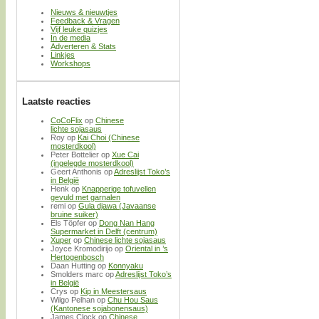
Nieuws & nieuwtjes
Feedback & Vragen
Vijf leuke quizjes
In de media
Adverteren & Stats
Linkjes
Workshops
Laatste reacties
CoCoFlix
op
Chinese
lichte sojasaus
Roy
op
Kai Choi (Chinese
mosterdkool)
Peter Bottelier
op
Xue Cai
(ingelegde mosterdkool)
Geert Anthonis
op
Adreslijst Toko’s
in België
Henk
op
Knapperige tofuvellen
gevuld met garnalen
remi
op
Gula djawa (Javaanse
bruine suiker)
Els Töpfer
op
Dong Nan Hang
Supermarket in Delft (centrum)
Xuper
op
Chinese lichte sojasaus
Joyce Kromodirijo
op
Oriental in ’s
Hertogenbosch
Daan Hutting
op
Konnyaku
Smolders marc
op
Adreslijst Toko’s
in België
Crys
op
Kip in Meestersaus
Wilgo Pelhan
op
Chu Hou Saus
(Kantonese sojabonensaus)
James Clock
op
Chinese