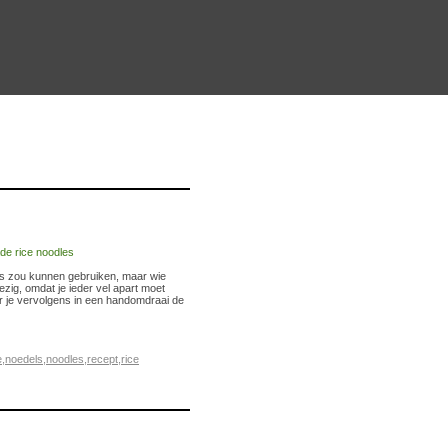
dels zou kunnen gebruiken, maar wie
zig, omdat je ieder vel apart moet
aar je vervolgens in een handomdraai de
e
,
noedels
,
noodles
,
recept
,
rice