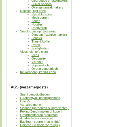
Gedroogde smaakmakers
Suiker soorten
Overige smaakmakers
Noodles, rijst enzo
Rijst & Granen
Meelsoorten
Bonen
Noodles
Deegvellen
Snacks, snoep, thee enzo
Dimsum (-achtige hapjes)
Snacks
Thee & koffie
Drank
Zoetigheden
Vlees, vis, tofu enzo
Vlees
Gevogelte
Vis enzo
Sojaproducten
Overig vegetarisch
Keukengerei, kennis enzo
TAGS (verzamelposts)
Sushi benodigdheden
Okonomiyaki benodigdheden
Curry’s
Van alles met ei
Sichuan (gerechten & ingredienten)
Peking Eend (maken of kopen)
Gefermenteerde producten
Aziatische soorten Kool
Basilicum soorten (op ’n rijtje)
Chinese Bieslook (op ’n rijtje)