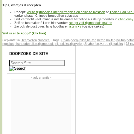
Tips, weetjes & recepten
Recept:
Verse rijstnoodles met biefreepjes en chinese bieslook
of
Thaise Pad See
varkenshaas, Chinese broccoli en sojasaus
Lijkt verdacht veel, maar is niet helemaal hetzelfde als de rijstnoodles in
char kway
Zelf ho fen maken? Lees hier verder:
recept zelf rijstnoedels maken
Zie ook de post over: lang houdbare
rijststicks
(cq rice cakes)
Wat is er te koop? (klik hier)
Geplaatst in
Deegvellen
,
Noodles
|
Tags:
China
,
deegvellen
,
he-fen
,
hefen
,
ho-fen
,
ho-fun
,
hofo
noodles
,
rijstnoedelrollen
,
rijstnoedels
,
rijststicks
,
rijstvellen
,
Shahe fen
,
Verse rijststicks
|
22
rea
DOORZOEK DE SITE
Zoeken
naar:
- advertentie -