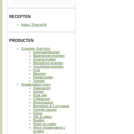
RECEPTEN
Index / Overzicht
PRODUCTEN
Groenten, fruit enzo
Ingemaakt/pickled
Blad/stengel groenten
Groene kruiden
Wortel/knol groenten
Vrucht/peul groenten
Fruit
Bloemen
Paddestoelen
Zeewier
Smaakmakers enzo
Sojasauzen
Azijnen
Kook wijn
Chilisauzen
Bonensauzen
Boemboes & Currypasta
Overige sauzen
Kokos
Olie & vetten
Bouillon
Noten en zaden
Verse smaakmakers /
kruiden