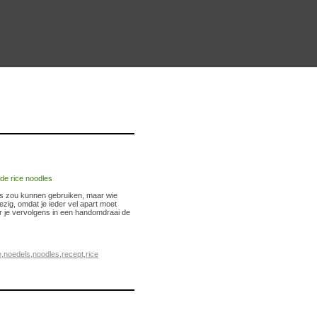
dels zou kunnen gebruiken, maar wie
zig, omdat je ieder vel apart moet
aar je vervolgens in een handomdraai de
e
,
noedels
,
noodles
,
recept
,
rice