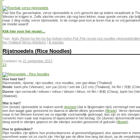
Pad See Ew, geroerbakte, verse rijstnoedels is zo’n gerecht dat op iedere straathoek in Thai
Westen te krijgen is. Zelfs slechte versies zijn nog best lekker, maar goede versies zijn brilj
maar 1 ding nodig: verse rijstnoedels. In de vorige post kon je lezen hoe je ze vrij gemakkel
de moeite waard!
Klik hier voor het recept…
Tags:
Andy Ricker
,
ho-fen
,
ho-fun
,
hofoen
,
hofun
,
Pok Pok
,
recept
,
rice noodles
,
rijstnoedelrollen
fen
,
Thailand
,
Verse rijststicks
|
2
reacties
Rijstnoedels (Rice Noodles)
Geplaatst op
21 september 2013
13
Hoe heet het?
Rijstnoedels, rijstmie, rijst noodles, rice noodles, sen gwi dtiaw (Thailand)
Brede
: banh pho (Vietnam), sen yai (2cm) / sen lek (1⁄2 cm) (Thailand), hé fěn / 河粉 (Chi
Dunne
: rijst vermicelli / mihoen / mihun / bihoen / bihun, mí fěn / 米粉 (China), banh hoi (Vi
(Maleisië).
Wat is het?
Om (brede) rijstnoedels te maken wordt
rijstmeel
(dat is fijngemalen rijst) vermengd met wate
een dun laagje gaar gestoomd en daarna in allerlei diktes gesneden (
filmpje
). Verse rijstnoe
maar in het Westen kennen we ze eigenlijk voornamelijk gedroogd, dan zijn ze iets steviger
verwerkt men vaak wat maizena of tapiocameel in het beslag. De (dunne) rijstvermicelli wo
deeg wordt in sliertjes geperst en die sliertjes worden gestoomd of gekookt (
filmpje
).
Hoe te gebruiken?
Rijst noodles zijn tijdens hun productieproces al gestoomd/gegaard, dus opwarmen is mee
warm/heet water tot ze zacht zijn. Het ligt aan de dikte hoe lang dat duurt, op de verpakking