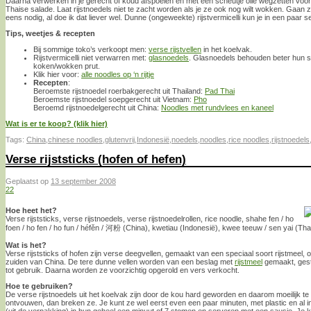
Daarna verwerken in je gerecht of koud afspoelen en met een scheutje olie wegzetten voor
Thaise salade. Laat rijstnoedels niet te zacht worden als je ze ook nog wilt wokken. Gaan 
eens nodig, al doe ik dat liever wel. Dunne (ongeweekte) rijstvermicelli kun je in een paar 
Tips, weetjes & recepten
Bij sommige toko’s verkoopt men:
verse rijstvellen
in het koelvak.
Rijstvermicelli niet verwarren met:
glasnoedels
. Glasnoedels behouden beter hun stru
koken/wokken prut.
Klik hier voor:
alle noodles op ‘n rijtje
Recepten
:
Beroemste rijstnoedel roerbakgerecht uit Thailand:
Pad Thai
Beroemste rijstnoedel soepgerecht uit Vietnam:
Pho
Beroemd rijstnoedelgerecht uit China:
Noodles met rundvlees en kaneel
Wat is er te koop? (klik hier)
Tags:
China
,
chinese noodles
,
glutenvrij
,
Indonesië
,
noedels
,
noodles
,
rice noodles
,
rijstnoedels
Verse rijststicks (hofen of hefen)
Geplaatst op
13 september 2008
22
Hoe heet het?
Verse rijststicks, verse rijstnoedels, verse rijstnoedelrollen, rice noodle, shahe fen / ho
foen / ho fen / ho fun / héfěn / 河粉 (China), kwetiau (Indonesië), kwee teeuw / sen yai (Tha
Wat is het?
Verse rijststicks of hofen zijn verse deegvellen, gemaakt van een speciaal soort rijstmeel, o
zuiden van China. De tere dunne vellen worden van een beslag met
rijstmeel
gemaakt, gest
tot gebruik. Daarna worden ze voorzichtig opgerold en vers verkocht.
Hoe te gebruiken?
De verse rijstnoedels uit het koelvak zijn door de kou hard geworden en daarom moeilijk te
ontvouwen, dan breken ze. Je kunt ze wel eerst even een paar minuten, met plastic en al i
(uit de verpakking) in hun geheel een minuut of 7 stomen en serveren met een sausje. Je k