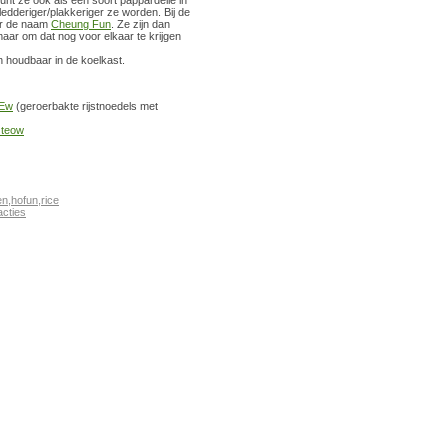
kledderiger/plakkeriger ze worden.
Bij de
er de naam
Cheung Fun
. Ze zijn dan
maar om dat nog voor elkaar te krijgen
n houdbaar in de koelkast.
 Ew
(geroerbakte rijstnoedels met
 teow
en
,
hofun
,
rice
cties