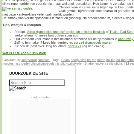
dikke repen snijden en voorzichtig, maar wel snel roerbakken. Hoe langer je ze bakt, hoe 
Chinees kom je ze wel eens tegen op de kaart ond
vaak gevuld, bijvoorbeeld met charsui of garnalen, 
met deze kant-en-klare vellen zal moeilijk worden.
De smaak van verste rijstnoedels is zacht en glibberig. Na productiedatum, slechts 6 dage
Tips, weetjes & recepten
Recept:
Verse rijstnoodles met biefreepjes en chinese bieslook
of
Thaise Pad See
varkenshaas, Chinese broccoli en sojasaus
Lijkt verdacht veel, maar is niet helemaal hetzelfde als de rijstnoodles in
char kway
Zelf ho fen maken? Lees hier verder:
recept zelf rijstnoedels maken
Zie ook de post over: lang houdbare
rijststicks
(cq rice cakes)
Wat is er te koop? (klik hier)
Geplaatst in
Deegvellen
,
Noodles
|
Tags:
China
,
deegvellen
,
he-fen
,
hefen
,
ho-fen
,
ho-fun
,
hofo
noodles
,
rijstnoedelrollen
,
rijstnoedels
,
rijststicks
,
rijstvellen
,
Shahe fen
,
Verse rijststicks
|
22
rea
DOORZOEK DE SITE
Zoeken
naar:
- advertentie -