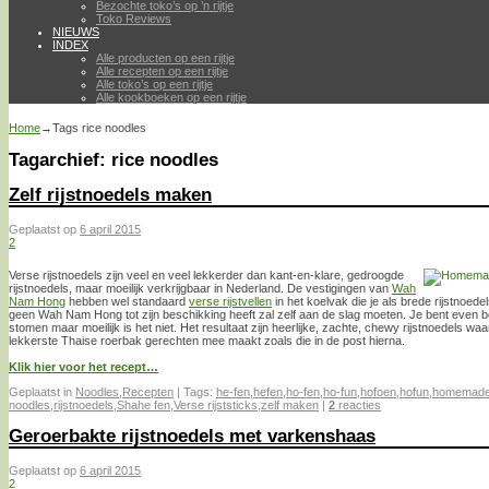
Bezochte toko’s op ’n rijtje
Toko Reviews
NIEUWS
INDEX
Alle producten op een rijtje
Alle recepten op een rijtje
Alle toko’s op een rijtje
Alle kookboeken op een rijtje
Home
→Tags
rice noodles
Tagarchief:
rice noodles
Zelf rijstnoedels maken
Geplaatst op
6 april 2015
2
Verse rijstnoedels zijn veel en veel lekkerder dan kant-en-klare, gedroogde
rijstnoedels, maar moeilijk verkrijgbaar in Nederland. De vestigingen van
Wah
Nam Hong
hebben wel standaard
verse rijstvellen
in het koelvak die je als brede rijstnoe
geen Wah Nam Hong tot zijn beschikking heeft zal zelf aan de slag moeten. Je bent even be
stomen maar moeilijk is het niet. Het resultaat zijn heerlijke, zachte, chewy rijstnoedels w
lekkerste Thaise roerbak gerechten mee maakt zoals die in de post hierna.
Klik hier voor het recept…
Geplaatst in
Noodles
,
Recepten
|
Tags:
he-fen
,
hefen
,
ho-fen
,
ho-fun
,
hofoen
,
hofun
,
homemad
noodles
,
rijstnoedels
,
Shahe fen
,
Verse rijststicks
,
zelf maken
|
2
reacties
Geroerbakte rijstnoedels met varkenshaas
Geplaatst op
6 april 2015
2