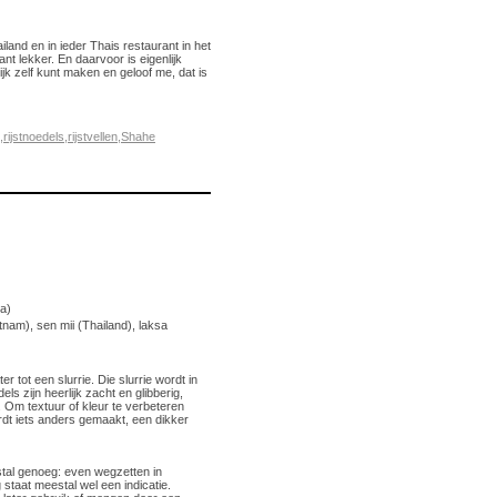
land en in ieder Thais restaurant in het
ant lekker. En daarvoor is eigenlijk
ijk zelf kunt maken en geloof me, dat is
,
rijstnoedels
,
rijstvellen
,
Shahe
na)
etnam), sen mii (Thailand), laksa
r tot een slurrie. Die slurrie wordt in
dels zijn heerlijk zacht en glibberig,
. Om textuur of kleur te verbeteren
rdt iets anders gemaakt, een dikker
stal genoeg: even wegzetten in
 staat meestal wel een indicatie.