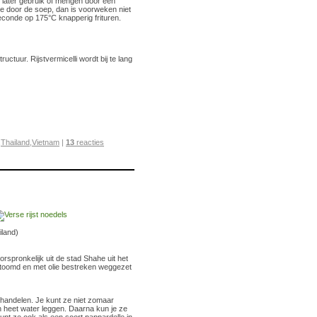
 later gebruik of mengen door een
ze door de soep, dan is voorweken niet
seconde op 175°C knapperig frituren.
ctuur. Rijstvermicelli wordt bij te lang
,
Thailand
,
Vietnam
|
13
reacties
iland)
orspronkelijk uit de stad Shahe uit het
oomd en met olie bestreken weggezet
 handelen. Je kunt ze niet zomaar
n heet water leggen. Daarna kun je ze
unt ze ook als een soort pappardelle in