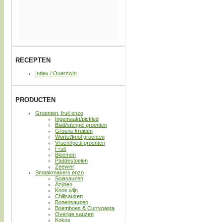
RECEPTEN
Index / Overzicht
PRODUCTEN
Groenten, fruit enzo
Ingemaakt/pickled
Blad/stengel groenten
Groene kruiden
Wortel/knol groenten
Vrucht/peul groenten
Fruit
Bloemen
Paddestoelen
Zeewier
Smaakmakers enzo
Sojasauzen
Azijnen
Kook wijn
Chilisauzen
Bonensauzen
Boemboes & Currypasta
Overige sauzen
Kokos