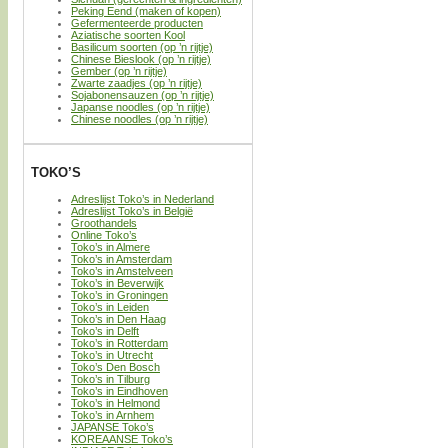
Peking Eend (maken of kopen)
Gefermenteerde producten
Aziatische soorten Kool
Basilicum soorten (op ’n rijtje)
Chinese Bieslook (op ’n rijtje)
Gember (op ’n rijtje)
Zwarte zaadjes (op ’n rijtje)
Sojabonensauzen (op ’n rijtje)
Japanse noodles (op ’n rijtje)
Chinese noodles (op ’n rijtje)
TOKO’S
Adreslijst Toko’s in Nederland
Adreslijst Toko’s in België
Groothandels
Online Toko’s
Toko’s in Almere
Toko’s in Amsterdam
Toko’s in Amstelveen
Toko’s in Beverwijk
Toko’s in Groningen
Toko’s in Leiden
Toko’s in Den Haag
Toko’s in Delft
Toko’s in Rotterdam
Toko’s in Utrecht
Toko’s Den Bosch
Toko’s in Tilburg
Toko’s in Eindhoven
Toko’s in Helmond
Toko’s in Arnhem
JAPANSE Toko’s
KOREAANSE Toko’s