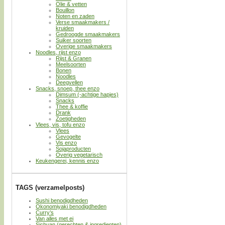
Olie & vetten
Bouillon
Noten en zaden
Verse smaakmakers /
kruiden
Gedroogde smaakmakers
Suiker soorten
Overige smaakmakers
Noodles, rijst enzo
Rijst & Granen
Meelsoorten
Bonen
Noodles
Deegvellen
Snacks, snoep, thee enzo
Dimsum (-achtige hapjes)
Snacks
Thee & koffie
Drank
Zoetigheden
Vlees, vis, tofu enzo
Vlees
Gevogelte
Vis enzo
Sojaproducten
Overig vegetarisch
Keukengerei, kennis enzo
TAGS (verzamelposts)
Sushi benodigdheden
Okonomiyaki benodigdheden
Curry’s
Van alles met ei
Sichuan (gerechten & ingredienten)