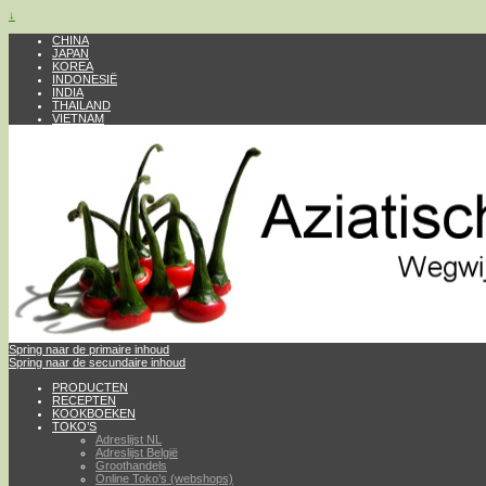
↓
CHINA
JAPAN
KOREA
INDONESIË
INDIA
THAILAND
VIETNAM
Spring naar de primaire inhoud
Spring naar de secundaire inhoud
PRODUCTEN
RECEPTEN
KOOKBOEKEN
TOKO’S
Adreslijst NL
Adreslijst België
Groothandels
Online Toko’s (webshops)