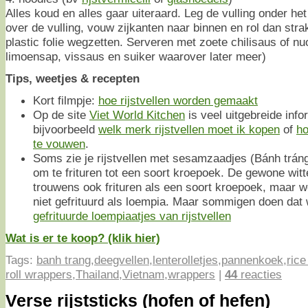
Alles koud en alles gaar uiteraard. Leg de vulling onder h
over de vulling, vouw zijkanten naar binnen en rol dan stra
plastic folie wegzetten. Serveren met zoete chilisaus of 
limoensap, vissaus en suiker waarover later meer)
Tips, weetjes & recepten
Kort filmpje:
hoe rijstvellen worden gemaakt
Op de site
Viet World Kitchen
is veel uitgebreide info
bijvoorbeeld
welk merk rijstvellen moet ik kopen
of
ho
te vouwen
.
Soms zie je rijstvellen met sesamzaadjes (Bánh tráng
om te frituren tot een soort kroepoek. De gewone witte
trouwens ook frituren als een soort kroepoek, maar 
niet gefrituurd als loempia. Maar sommigen doen dat 
gefrituurde loempiaatjes van rijstvellen
Wat is er te koop? (klik hier)
Tags:
banh trang
,
deegvellen
,
lenterolletjes
,
pannenkoek
,
rice
roll wrappers
,
Thailand
,
Vietnam
,
wrappers
|
44
reacties
Verse rijststicks (hofen of hefen)