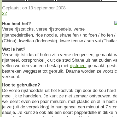
Geplaatst op
13 september 2008
22
Hoe heet het?
Verse rijststicks, verse rijstnoedels, verse
rijstnoedelrollen, rice noodle, shahe fen / ho foen / ho fen 
(China), kwetiau (Indonesië), kwee teeuw / sen yai (Thaila
Wat is het?
Verse rijststicks of hofen zijn verse deegvellen, gemaakt 
rijstmeel, oorspronkelijk uit de stad Shahe uit het zuiden 
vellen worden van een beslag met
rijstmeel
gemaakt, gesto
bestreken weggezet tot gebruik. Daarna worden ze voorzic
verkocht.
Hoe te gebruiken?
De verse rijstnoedels uit het koelvak zijn door de kou ha
moeilijk te handelen. Je kunt ze niet zomaar ontvouwen, d
wel eerst even een paar minuten, met plastic en al in heet
je ze (uit de verpakking) in hun geheel een minuut of 7 s
sausje. Je kunt ze ook als een soort pappardelle in dikke 