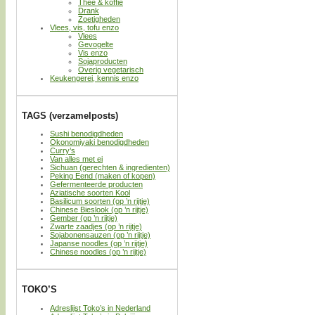
Thee & koffie
Drank
Zoetigheden
Vlees, vis, tofu enzo
Vlees
Gevogelte
Vis enzo
Sojaproducten
Overig vegetarisch
Keukengerei, kennis enzo
TAGS (verzamelposts)
Sushi benodigdheden
Okonomiyaki benodigdheden
Curry’s
Van alles met ei
Sichuan (gerechten & ingredienten)
Peking Eend (maken of kopen)
Gefermenteerde producten
Aziatische soorten Kool
Basilicum soorten (op ’n rijtje)
Chinese Bieslook (op ’n rijtje)
Gember (op ’n rijtje)
Zwarte zaadjes (op ’n rijtje)
Sojabonensauzen (op ’n rijtje)
Japanse noodles (op ’n rijtje)
Chinese noodles (op ’n rijtje)
TOKO’S
Adreslijst Toko’s in Nederland