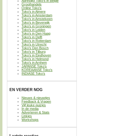
Adreslijst Toko’s in België
Groothandels
Online Toko’s
Toko’s in Almere
Toko’s in Amsterdam
Toko’s in Amstelveen
Toko’s in Beverwijk
Toko’s in Groningen
Toko’s in Leiden
Toko’s in Den Haag
Toko’s in Delft
Toko’s in Rotterdam
Toko’s in Utrecht
Toko’s Den Bosch
Toko’s in Tilburg
Toko’s in Eindhoven
Toko’s in Helmond
Toko’s in Arnhem
JAPANSE Toko’s
KOREAANSE Toko’s
INDIASE Toko’s
EN VERDER NOG
Nieuws & nieuwtjes
Feedback & Vragen
Vijf leuke quizjes
In de media
Adverteren & Stats
Linkjes
Workshops
Laatste reacties