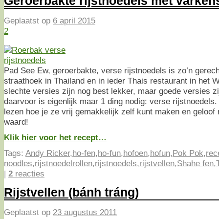
Geroerbakte rijstnoedels met varke
Geplaatst op
6 april 2015
2
Pad See Ew, geroerbakte, verse rijstnoedels is zo’n gerech
straathoek in Thailand en in ieder Thais restaurant in het W
slechte versies zijn nog best lekker, maar goede versies zij
daarvoor is eigenlijk maar 1 ding nodig: verse rijstnoedels.
lezen hoe je ze vrij gemakkelijk zelf kunt maken en geloof 
waard!
Klik hier voor het recept…
Tags:
Andy Ricker
,
ho-fen
,
ho-fun
,
hofoen
,
hofun
,
Pok Pok
,
rec
noodles
,
rijstnoedelrollen
,
rijstnoedels
,
rijstvellen
,
Shahe fen
,
|
2
reacties
Rijstvellen (bánh tráng)
Geplaatst op
23 augustus 2011