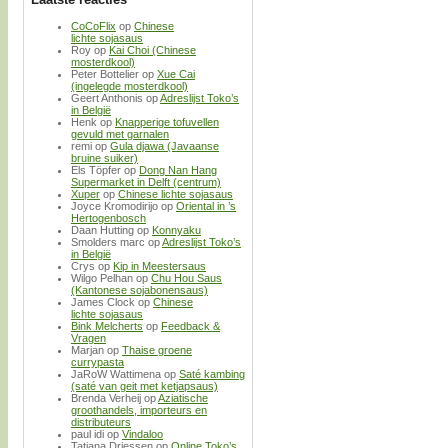
CoCoFlix
op
Chinese
lichte sojasaus
Roy
op
Kai Choi (Chinese
mosterdkool)
Peter Bottelier
op
Xue Cai
(ingelegde mosterdkool)
Geert Anthonis
op
Adreslijst Toko’s
in België
Henk
op
Knapperige tofuvellen
gevuld met garnalen
remi
op
Gula djawa (Javaanse
bruine suiker)
Els Töpfer
op
Dong Nan Hang
Supermarket in Delft (centrum)
Xuper
op
Chinese lichte sojasaus
Joyce Kromodirijo
op
Oriental in ’s
Hertogenbosch
Daan Hutting
op
Konnyaku
Smolders marc
op
Adreslijst Toko’s
in België
Crys
op
Kip in Meestersaus
Wilgo Pelhan
op
Chu Hou Saus
(Kantonese sojabonensaus)
James Clock
op
Chinese
lichte sojasaus
Bink Melcherts
op
Feedback &
Vragen
Marjan
op
Thaise groene
currypasta
JaRoW Wattimena
op
Saté kambing
(saté van geit met ketjapsaus)
Brenda Verheij
op
Aziatische
groothandels, importeurs en
distributeurs
paul idi
op
Vindaloo
Tatjana Driessen
op
Online Toko’s