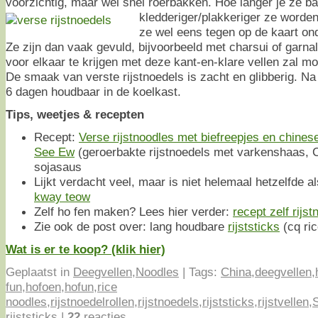
voorzichtig, maar wel snel roerbakken. Hoe langer je ze ba
kledderiger/plakkeriger ze worde
ze wel eens tegen op de kaart o
Ze zijn dan vaak gevuld, bijvoorbeeld met charsui of garn
voor elkaar te krijgen met deze kant-en-klare vellen zal mo
De smaak van verste rijstnoedels is zacht en glibberig. Na
6 dagen houdbaar in de koelkast.
Tips, weetjes & recepten
Recept:
Verse rijstnoodles met biefreepjes en chines
See Ew
(geroerbakte rijstnoedels met varkenshaas, C
sojasaus
Lijkt verdacht veel, maar is niet helemaal hetzelfde al
kway teow
Zelf ho fen maken? Lees hier verder:
recept zelf rijs
Zie ook de post over: lang houdbare
rijststicks
(cq ri
Wat is er te koop? (klik hier)
Geplaatst in
Deegvellen
,
Noodles
|
Tags:
China
,
deegvellen
,
fun
,
hofoen
,
hofun
,
rice
noodles
,
rijstnoedelrollen
,
rijstnoedels
,
rijststicks
,
rijstvellen
,
rijststicks
|
22
reacties