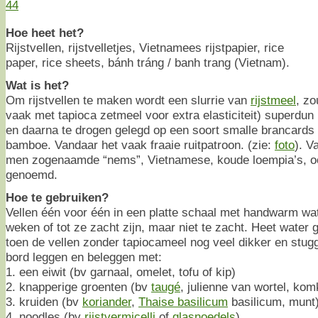
44
Hoe heet het?
Rijstvellen, rijstvelletjes, Vietnamees rijstpapier, rice
paper, rice sheets, bánh tráng / banh trang (Vietnam).
Wat is het?
Om rijstvellen te maken wordt een slurrie van
rijstmeel
, zo
vaak met tapioca zetmeel voor extra elasticiteit) superdu
en daarna te drogen gelegd op een soort smalle brancards
bamboe. Vandaar het vaak fraaie ruitpatroon. (zie:
foto
). V
men zogenaamde “nems”, Vietnamese, koude loempia’s, ook
genoemd.
Hoe te gebruiken?
Vellen één voor één in een platte schaal met handwarm wa
weken of tot ze zacht zijn, maar niet te zacht. Heet water 
toen de vellen zonder tapiocameel nog veel dikker en stu
bord leggen en beleggen met:
1. een eiwit (bv garnaal, omelet, tofu of kip)
2. knapperige groenten (bv
taugé
, julienne van wortel, ko
3. kruiden (bv
koriander
,
Thaise basilicum
basilicum, munt
4. noodles (bv
rijstvermicelli
of
glasnoedels
)