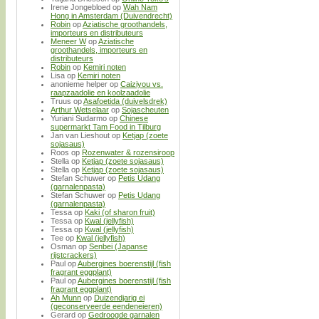
Irene Jongebloed
op
Wah Nam
Hong in Amsterdam (Duivendrecht)
Robin
op
Aziatische groothandels,
importeurs en distributeurs
Meneer W
op
Aziatische
groothandels, importeurs en
distributeurs
Robin
op
Kemiri noten
Lisa
op
Kemiri noten
anonieme helper
op
Caiziyou vs.
raapzaadolie en koolzaadolie
Truus
op
Asafoetida (duivelsdrek)
Arthur Wetselaar
op
Sojascheuten
Yuriani Sudarmo
op
Chinese
supermarkt Tam Food in Tilburg
Jan van Lieshout
op
Ketjap (zoete
sojasaus)
Roos
op
Rozenwater & rozensiroop
Stella
op
Ketjap (zoete sojasaus)
Stella
op
Ketjap (zoete sojasaus)
Stefan Schuwer
op
Petis Udang
(garnalenpasta)
Stefan Schuwer
op
Petis Udang
(garnalenpasta)
Tessa
op
Kaki (of sharon fruit)
Tessa
op
Kwal (jellyfish)
Tessa
op
Kwal (jellyfish)
Tee
op
Kwal (jellyfish)
Osman
op
Senbei (Japanse
rijstcrackers)
Paul
op
Aubergines boerenstijl (fish
fragrant eggplant)
Paul
op
Aubergines boerenstijl (fish
fragrant eggplant)
Ah Munn
op
Duizendjarig ei
(geconserveerde eendeneieren)
Gerard
op
Gedroogde garnalen