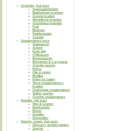
Groenten, fruit enzo
Ingemaakt/pickled
Blad/stengel groenten
Groene kruiden
Wortel/knol groenten
Vrucht/peul groenten
Fruit
Bloemen
Paddestoelen
Zeewier
Smaakmakers enzo
Sojasauzen
Azijnen
Kook wijn
Chilisauzen
Bonensauzen
Boemboes & Currypasta
Overige sauzen
Kokos
Olie & vetten
Bouillon
Noten en zaden
Verse smaakmakers /
kruiden
Gedroogde smaakmakers
Suiker soorten
Overige smaakmakers
Noodles, rijst enzo
Rijst & Granen
Meelsoorten
Bonen
Noodles
Deegvellen
Snacks, snoep, thee enzo
Dimsum (-achtige hapjes)
Snacks