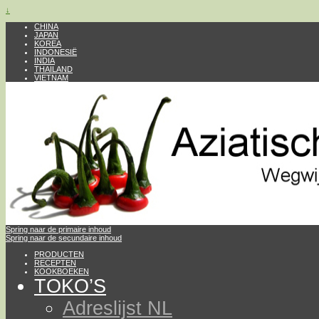
↓
CHINA
JAPAN
KOREA
INDONESIË
INDIA
THAILAND
VIETNAM
Spring naar de primaire inhoud
Spring naar de secundaire inhoud
PRODUCTEN
RECEPTEN
KOOKBOEKEN
TOKO’S
Adreslijst NL