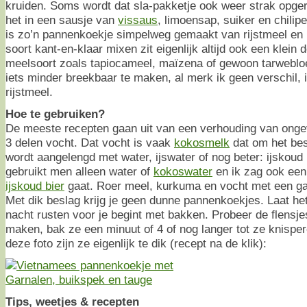
kruiden. Soms wordt dat sla-pakketje ook weer strak opge
het in een sausje van
vissaus
, limoensap, suiker en chili
is zo’n pannenkoekje simpelweg gemaakt van rijstmeel en 
soort kant-en-klaar mixen zit eigenlijk altijd ook een klein
meelsoort zoals tapiocameel, maïzena of gewoon tarweblo
iets minder breekbaar te maken, al merk ik geen verschil,
rijstmeel.
Hoe te gebruiken?
De meeste recepten gaan uit van een verhouding van ongev
3 delen vocht. Dat vocht is vaak
kokosmelk
dat om het be
wordt aangelengd met water, ijswater of nog beter: ijskou
gebruikt men alleen water of
kokoswater
en ik zag ook een
ijskoud bier
gaat. Roer meel, kurkuma en vocht met een gar
Met dik beslag krijg je geen dunne pannenkoekjes. Laat het 
nacht rusten voor je begint met bakken. Probeer de flensje
maken, bak ze een minuut of 4 of nog langer tot ze knispe
deze foto zijn ze eigenlijk te dik (recept na de klik):
Tips, weetjes & recepten