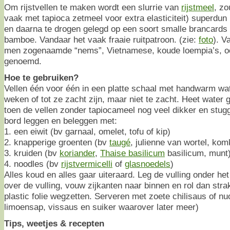
Om rijstvellen te maken wordt een slurrie van
rijstmeel
, zo
vaak met tapioca zetmeel voor extra elasticiteit) superdu
en daarna te drogen gelegd op een soort smalle brancards
bamboe. Vandaar het vaak fraaie ruitpatroon. (zie:
foto
). V
men zogenaamde “nems”, Vietnamese, koude loempia’s, ook
genoemd.
Hoe te gebruiken?
Vellen één voor één in een platte schaal met handwarm wa
weken of tot ze zacht zijn, maar niet te zacht. Heet water 
toen de vellen zonder tapiocameel nog veel dikker en stu
bord leggen en beleggen met:
1. een eiwit (bv garnaal, omelet, tofu of kip)
2. knapperige groenten (bv
taugé
, julienne van wortel, ko
3. kruiden (bv
koriander
,
Thaise basilicum
basilicum, munt
4. noodles (bv
rijstvermicelli
of
glasnoedels
)
Alles koud en alles gaar uiteraard. Leg de vulling onder h
over de vulling, vouw zijkanten naar binnen en rol dan stra
plastic folie wegzetten. Serveren met zoete chilisaus of 
limoensap, vissaus en suiker waarover later meer)
Tips, weetjes & recepten