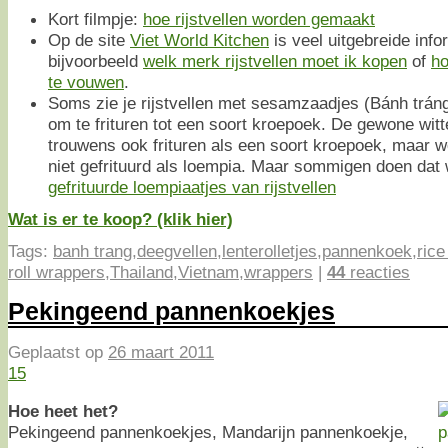
Kort filmpje:
hoe rijstvellen worden gemaakt
Op de site
Viet World Kitchen
is veel uitgebreide info
bijvoorbeeld
welk merk rijstvellen moet ik kopen
of
ho
te vouwen
.
Soms zie je rijstvellen met sesamzaadjes (Bánh tráng
om te frituren tot een soort kroepoek. De gewone witte
trouwens ook frituren als een soort kroepoek, maar 
niet gefrituurd als loempia. Maar sommigen doen dat 
gefrituurde loempiaatjes van rijstvellen
Wat is er te koop? (klik hier)
Tags:
banh trang
,
deegvellen
,
lenterolletjes
,
pannenkoek
,
rice
roll wrappers
,
Thailand
,
Vietnam
,
wrappers
|
44
reacties
Pekingeend pannenkoekjes
Geplaatst op
26 maart 2011
15
Hoe heet het?
Pekingeend pannenkoekjes, Mandarijn pannenkoekje,