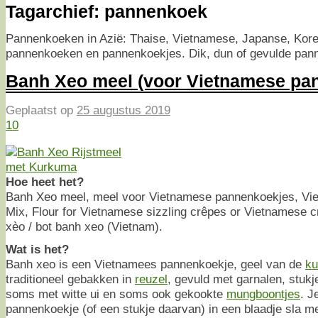
Tagarchief:
pannenkoek
Pannenkoeken in Azië: Thaise, Vietnamese, Japanse, Kor
pannenkoeken en pannenkoekjes. Dik, dun of gevulde pan
Banh Xeo meel (voor Vietnamese pa
Geplaatst op
25 augustus 2019
10
Hoe heet het?
Banh Xeo meel, meel voor Vietnamese pannenkoekjes, Vi
Mix, Flour for Vietnamese sizzling crêpes or Vietnamese 
xèo / bot banh xeo (Vietnam).
Wat is het?
Banh xeo is een Vietnamees pannenkoekje, geel van de
k
traditioneel gebakken in
reuzel
, gevuld met garnalen, stuk
soms met witte ui en soms ook gekookte
mungboontjes
. J
pannenkoekje (of een stukje daarvan) in een blaadje sla me