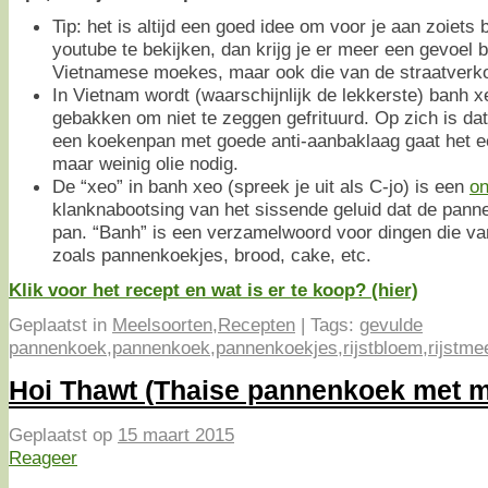
Tip: het is altijd een goed idee om voor je aan zoiets 
youtube te bekijken, dan krijg je er meer een gevoel b
Vietnamese moekes, maar ook die van de straatverk
In Vietnam wordt (waarschijnlijk de lekkerste) banh xe
gebakken om niet te zeggen gefrituurd. Op zich is da
een koekenpan met goede anti-aanbaklaag gaat het ee
maar weinig olie nodig.
De “xeo” in banh xeo (spreek je uit als C-jo) is een
o
klanknabootsing van het sissende geluid dat de pan
pan. “Banh” is een verzamelwoord voor dingen die v
zoals pannenkoekjes, brood, cake, etc.
Klik voor het recept en wat is er te koop? (hier)
Geplaatst in
Meelsoorten
,
Recepten
|
Tags:
gevulde
pannenkoek
,
pannenkoek
,
pannenkoekjes
,
rijstbloem
,
rijstme
Hoi Thawt (Thaise pannenkoek met 
Geplaatst op
15 maart 2015
Reageer