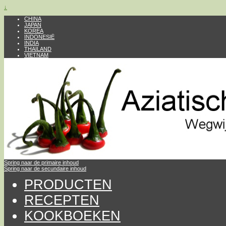
↓
CHINA
JAPAN
KOREA
INDONESIË
INDIA
THAILAND
VIETNAM
Spring naar de primaire inhoud
Spring naar de secundaire inhoud
PRODUCTEN
RECEPTEN
KOOKBOEKEN