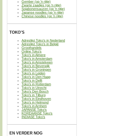
Gember (op ’n rijtje)
Zwarte zaadjes (op ’n rijtje)
Sojabonensauzen (op ’n rijtje)
Japanse noodles (op ’n rijtje)
Chinese noodles (op ’n rijtje)
TOKO’S
Adreslijst Toko’s in Nederland
Adreslijst Toko’s in België
Groothandels
Online Toko’s
Toko’s in Almere
Toko’s in Amsterdam
Toko’s in Amstelveen
Toko’s in Beverwijk
Toko’s in Groningen
Toko’s in Leiden
Toko’s in Den Haag
Toko’s in Delft
Toko’s in Rotterdam
Toko’s in Utrecht
Toko’s Den Bosch
Toko’s in Tilburg
Toko’s in Eindhoven
Toko’s in Helmond
Toko’s in Arnhem
JAPANSE Toko’s
KOREAANSE Toko’s
INDIASE Toko’s
EN VERDER NOG