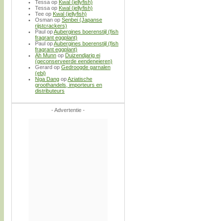
Tessa
op
Kwal (jellyfish)
Tessa
op
Kwal (jellyfish)
Tee
op
Kwal (jellyfish)
Osman
op
Senbei (Japanse
rijstcrackers)
Paul
op
Aubergines boerenstijl (fish
fragrant eggplant)
Paul
op
Aubergines boerenstijl (fish
fragrant eggplant)
Ah Munn
op
Duizendjarig ei
(geconserveerde eendeneieren)
Gerard
op
Gedroogde garnalen
(ebi)
Nga Dang
op
Aziatische
groothandels, importeurs en
distributeurs
- Advertentie -