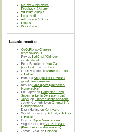
Nieuws & nieuwtjes
Feedback & Vragen
Vijf leuke quizjes
In de media
Adverteren & Stats
Linkjes
Workshops
Laatste reacties
CoCoFlix
op
Chinese
lichte sojasaus
Roy
op
Kai Choi (Chinese
mosterdkool)
Peter Bottelier
op
Xue Cai
(ingelegde mosterdkool)
Geert Anthonis
op
Adreslijst Toko’s
in België
Henk
op
Knapperige tofuvellen
gevuld met garnalen
remi
op
Gula djawa (Javaanse
bruine suiker)
Els Töpfer
op
Dong Nan Hang
Supermarket in Delft (centrum)
Xuper
op
Chinese lichte sojasaus
Joyce Kromodirijo
op
Oriental in ’s
Hertogenbosch
Daan Hutting
op
Konnyaku
Smolders marc
op
Adreslijst Toko’s
in België
Crys
op
Kip in Meestersaus
Wilgo Pelhan
op
Chu Hou Saus
(Kantonese sojabonensaus)
James Clock
op
Chinese