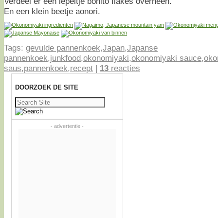
Verdeel er een lepeltje bonito flakes overheen.
En een klein beetje aonori.
Tags:
gevulde pannenkoek
,
Japan
,
Japanse
pannenkoek
,
junkfood
,
okonomiyaki
,
okonomiyaki sauce
,
oko
saus
,
pannenkoek
,
recept
|
13
reacties
DOORZOEK DE SITE
Zoeken
naar:
- advertentie -