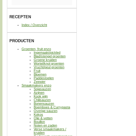
RECEPTEN
Index / Overzicht
PRODUCTEN
Groenten, fruit enzo
Ingemaakt/pickled
Blad/stengel groenten
Groene kruiden
Wortel/knol groenten
Vrucht/peul groenten
Fruit
Bloemen
Paddestoelen
Zeewier
Smaakmakers enzo
Sojasauzen
Azijnen
Kook wijn
Chilisauzen
Bonensauzen
Boemboes & Currypasta
Overige sauzen
Kokos
Olie & vetten
Bouillon
Noten en zaden
Verse smaakmakers /
kruiden