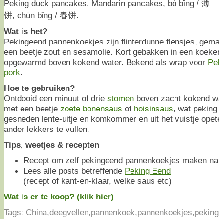
Peking duck pancakes, Mandarin pancakes, bó bǐng / 薄
饼, chūn bǐng / 春饼.
Wat is het?
Pekingeend pannenkoekjes zijn flinterdunne flensjes, gem
een beetje zout en sesamolie. Kort gebakken in een koeke
opgewarmd boven kokend water. Bekend als wrap voor
Pe
pork
.
Hoe te gebruiken?
Ontdooid een minuut of drie
stomen
boven zacht kokend w
met een beetje
zoete bonensaus
of
hoisinsaus
, wat peking
gesneden lente-uitje en komkommer en uit het vuistje opet
ander lekkers te vullen.
Tips, weetjes & recepten
Recept om zelf pekingeend pannenkoekjes maken na d
Lees alle posts betreffende
Peking Eend
(recept of kant-en-klaar, welke saus etc)
Wat is er te koop? (klik hier)
Tags:
China
,
deegvellen
,
pannenkoek
,
pannenkoekjes
,
peking