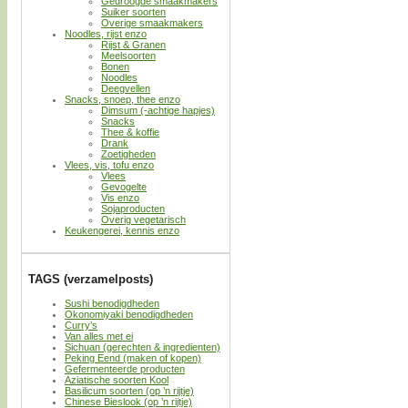
Gedroogde smaakmakers
Suiker soorten
Overige smaakmakers
Noodles, rijst enzo
Rijst & Granen
Meelsoorten
Bonen
Noodles
Deegvellen
Snacks, snoep, thee enzo
Dimsum (-achtige hapjes)
Snacks
Thee & koffie
Drank
Zoetigheden
Vlees, vis, tofu enzo
Vlees
Gevogelte
Vis enzo
Sojaproducten
Overig vegetarisch
Keukengerei, kennis enzo
TAGS (verzamelposts)
Sushi benodigdheden
Okonomiyaki benodigdheden
Curry’s
Van alles met ei
Sichuan (gerechten & ingredienten)
Peking Eend (maken of kopen)
Gefermenteerde producten
Aziatische soorten Kool
Basilicum soorten (op ’n rijtje)
Chinese Bieslook (op ’n rijtje)