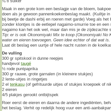
⅛ tl suiker
Maak in een grote kom een beslagje van de bloem, bakpoed
doen als je gewoon pannenkoekenbeslag maakt. (Kuiltje in
bij beetje de dashi erbij en roeren met garde) Voeg als het
zonder klontjes is de eetlepel nagaimo-smurrie toe en een 
nagaimo kan het ook wel, maar dan mis je de zijdezachte s
Tip: er is ook Okonomiyaki Mix te koop (Okonomiyaki No K
water en eieren toevoegen. Geen idee echter of dat wat is.
Laat dit beslag een uurtje of hele nacht rusten in de koelka
De vulling
300 gr spitskool in dunne reepjes
handjevol
taugé
½ rode puntpaprika
300 gr rauwe, grote garnalen (in kleinere stukjes)
2 lente-uitjes in ringetjes
2 el
tenkasu
(of gefrituurde uitjes of stukjes kroepoek of ni
2 eieren
4/5 plakjes gerookt ontbijtspek
Roer eerst de eieren en daarna de andere ingediënten, beh
het beslag. Verhit op redelijk hoog vuur een anti-aanbakpa