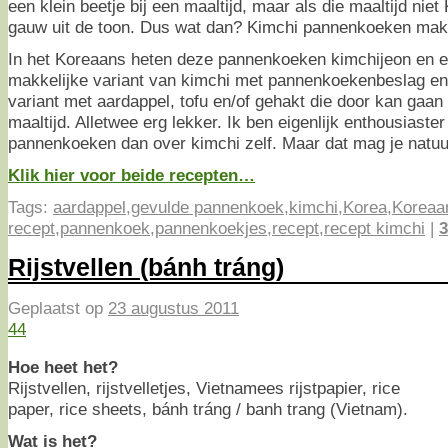
een klein beetje bij een maaltijd, maar als die maaltijd niet 
gauw uit de toon. Dus wat dan? Kimchi pannenkoeken maken
In het Koreaans heten deze pannenkoeken kimchijeon en er
makkelijke variant van kimchi met pannenkoekenbeslag en 
variant met aardappel, tofu en/of gehakt die door kan gaan
maaltijd. Alletwee erg lekker. Ik ben eigenlijk enthousiaste
pannenkoeken dan over kimchi zelf. Maar dat mag je natuur
Klik hier voor beide recepten…
Tags:
aardappel
,
gevulde pannenkoek
,
kimchi
,
Korea
,
Koreaan
recept
,
pannenkoek
,
pannenkoekjes
,
recept
,
recept kimchi
|
3
Rijstvellen (bánh tráng)
Geplaatst op
23 augustus 2011
44
Hoe heet het?
Rijstvellen, rijstvelletjes, Vietnamees rijstpapier, rice
paper, rice sheets, bánh tráng / banh trang (Vietnam).
Wat is het?