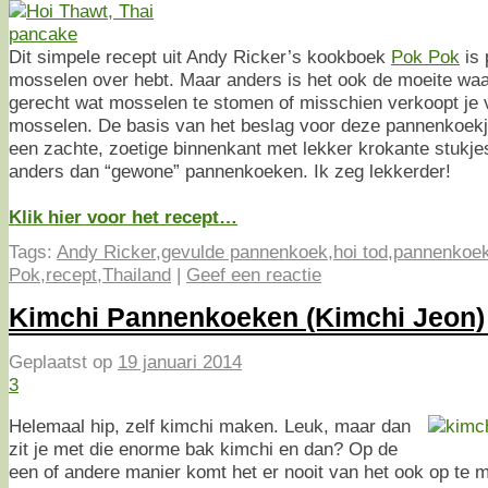
Dit simpele recept uit Andy Ricker’s kookboek
Pok Pok
is 
mosselen over hebt. Maar anders is het ook de moeite waa
gerecht wat mosselen te stomen of misschien verkoopt je 
mosselen. De basis van het beslag voor deze pannenkoekjes
een zachte, zoetige binnenkant met lekker krokante stukje
anders dan “gewone” pannenkoeken. Ik zeg lekkerder!
Klik hier voor het recept…
Tags:
Andy Ricker
,
gevulde pannenkoek
,
hoi tod
,
pannenkoe
Pok
,
recept
,
Thailand
|
Geef een reactie
Kimchi Pannenkoeken (Kimchi Jeon)
Geplaatst op
19 januari 2014
3
Helemaal hip, zelf kimchi maken. Leuk, maar dan
zit je met die enorme bak kimchi en dan? Op de
een of andere manier komt het er nooit van het ook op te 