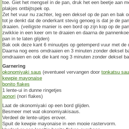
toe. Giet het mengsel in de pan, druk het een beetje aan me
plakjes ontbijtspek op.
Zet het vuur nu zachter, leg een deksel op de pan en bak 
tot je denkt dat de onderkant stevig genoeg is dat je de 
draaien. (veiligste manier is een bord op zijn kop op de pan
zwikkie in een keer om te draaien en daarna de pannenkoe
pan in te laten glijden)
Bak ook deze kant 6 minuutjes op getemperd vuur met de 
Daarna nog eens omdraaien en 3 minuten zonder deksel ba
omdraaien en ook die kant nog 3 minuten zonder deksel b
Garnering
okonomiyaki saus
(eventueel vervangen door
tonkatsu sa
kewpie mayonaise
bonito flakes
1 lente-ui in dunne ringetjes
aonori
(nori flakes)
Laat de okonomiyaki op een bord glijden.
Besmeer met wat okonomiyakisaus.
Verdeel de lente-uitjes erover.
Spuit de kewpie mayonaise in een mooie rastervorm.