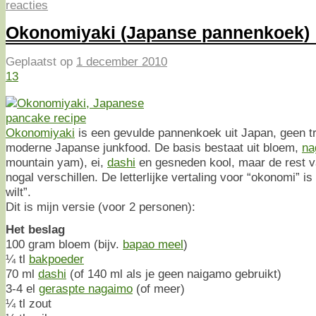
reacties
Okonomiyaki (Japanse pannenkoek)
Geplaatst op
1 december 2010
13
Okonomiyaki
is een gevulde pannenkoek uit Japan, geen tr
moderne Japanse junkfood. De basis bestaat uit bloem,
na
mountain yam), ei,
dashi
en gesneden kool, maar de rest v
nogal verschillen. De letterlijke vertaling voor “okonomi” i
wilt”.
Dit is mijn versie (voor 2 personen):
Het beslag
100 gram bloem (bijv.
bapao meel
)
¼ tl
bakpoeder
70 ml
dashi
(of 140 ml als je geen naigamo gebruikt)
3-4 el
geraspte nagaimo
(of meer)
¼ tl zout