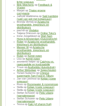
lichte sojasaus
Bink Melcherts
op
Feedback &
Vragen
Marjan
op
Thaise groene
currypasta
JaRoW Wattimena
op
Saté kambing
(saté van geit met ketjapsaus)
Brenda Verheij
op
Aziatische
groothandels, importeurs en
distributeurs
paul idi
op
Vindaloo
Tatjana Driessen
op
Online Toko’s
Irene Jongebloed
op
Wah Nam
Hong in Amsterdam (Duivendrecht)
Robin
op
Aziatische groothandels,
importeurs en distributeurs
Meneer W
op
Aziatische
groothandels, importeurs en
distributeurs
Robin
op
Kemiri noten
Lisa
op
Kemiri noten
anonieme helper
op
Caiziyou vs.
raapzaadolie en koolzaadolie
Truus
op
Asafoetida (duivelsdrek)
Arthur Wetselaar
op
Sojascheuten
Yuriani Sudarmo
op
Chinese
supermarkt Tam Food in Tilburg
Jan van Lieshout
op
Ketjap (zoete
sojasaus)
Roos
op
Rozenwater & rozensiroop
Stella
op
Ketjap (zoete sojasaus)
Stella
op
Ketjap (zoete sojasaus)
Stefan Schuwer
op
Petis Udang
(garnalenpasta)
Stefan Schuwer
op
Petis Udang
(garnalenpasta)
Tessa
op
Kaki (of sharon fruit)