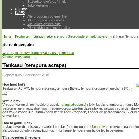
Bezochte toko’s op ’n rijtje
Toko Reviews
NIEUWS
INDEX
Alle producten op een rijtje
Alle recepten op een rijtje
Alle toko’s op een rijtje
Alle kookboeken op een rijtje
Home
→
Producten
→
Smaakmakers enzo
→
Gedroogde smaakmakers
→
Tenkasu (tempura
Berichtnavigatie
←
Gespot: nieuw okonomiyakisausspuitmondje
Okonomiyaki saus
→
Tenkasu (tempura scraps)
Geplaatst op
1 december 2010
Hoe heet het?
Tenkasu (天かす), tempura scraps, tempura flakes, tempura druppels, agedama (揚げ
玉)
Wat is het?
Vroeger waren dit geknoeide druppels
tempurabeslag
die je krijgt als je tempura frituurt.
verzon er een nieuw doel voor. Tegenwoordig worden deze stukjes gewoon zo in de fabriek
een zakje kopen. Het smaakt een beetje naar kroepoek, zonder de garnaalsmaak. Niet echt
verwerken.
Hoe te gebruiken?
In Japan wordt tenkasu verwerkt in de fastfood gerechten
okonomiyaki
(gevulde pannenk
als topping op udon soep. Luchtdicht, bij kamertemperatuur lange tijd te bewaren.
Tips, weetjes & recepten