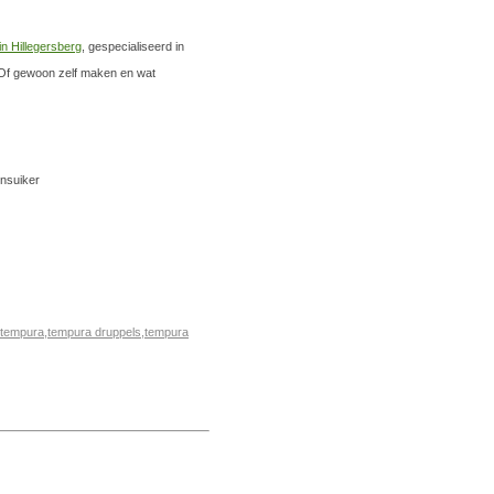
in Hillegersberg
, gespecialiseerd in
. Of gewoon zelf maken en wat
ensuiker
tempura
,
tempura druppels
,
tempura