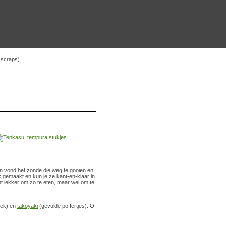
 scraps)
 Men vond het zonde die weg te gooien en
 gemaakt en kun je ze kant-en-klaar in
 lekker om zo te eten, maar wel om te
oek) en
takoyaki
(gevulde poffertjes). Of