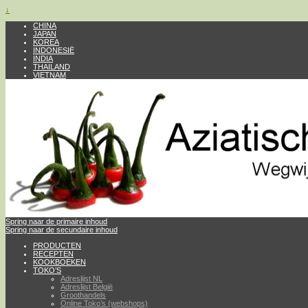
↓
CHINA
JAPAN
KOREA
INDONESIË
INDIA
THAILAND
VIETNAM
Spring naar de primaire inhoud
Spring naar de secundaire inhoud
PRODUCTEN
RECEPTEN
KOOKBOEKEN
TOKO’S
Adreslijst NL
Adreslijst België
Groothandels
Online Toko’s (webshops)