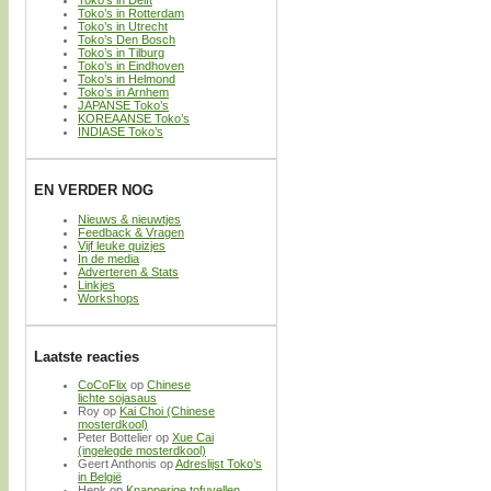
Toko’s in Rotterdam
Toko’s in Utrecht
Toko’s Den Bosch
Toko’s in Tilburg
Toko’s in Eindhoven
Toko’s in Helmond
Toko’s in Arnhem
JAPANSE Toko’s
KOREAANSE Toko’s
INDIASE Toko’s
EN VERDER NOG
Nieuws & nieuwtjes
Feedback & Vragen
Vijf leuke quizjes
In de media
Adverteren & Stats
Linkjes
Workshops
Laatste reacties
CoCoFlix
op
Chinese
lichte sojasaus
Roy
op
Kai Choi (Chinese
mosterdkool)
Peter Bottelier
op
Xue Cai
(ingelegde mosterdkool)
Geert Anthonis
op
Adreslijst Toko’s
in België
Henk
op
Knapperige tofuvellen