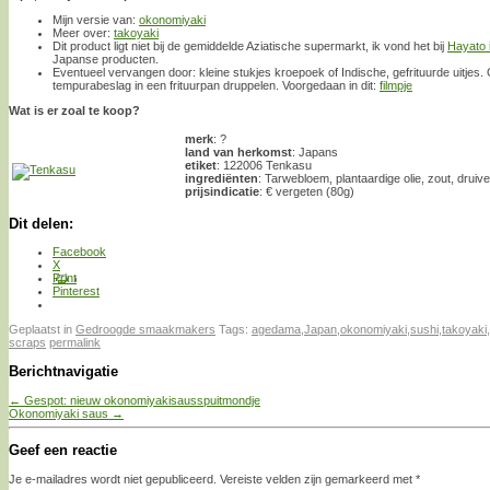
Mijn versie van:
okonomiyaki
Meer over:
takoyaki
Dit product ligt niet bij de gemiddelde Aziatische supermarkt, ik vond het bij
Hayato 
Japanse producten.
Eventueel vervangen door: kleine stukjes kroepoek of Indische, gefrituurde uitjes
tempurabeslag in een frituurpan druppelen. Voorgedaan in dit:
filmpje
Wat is er zoal te koop?
merk
: ?
land van herkomst
: Japans
etiket
: 122006 Tenkasu
ingrediënten
: Tarwebloem, plantaardige olie, zout, druiv
prijsindicatie
: € vergeten (80g)
Dit delen:
Facebook
X
Print
Pinterest
Geplaatst in
Gedroogde smaakmakers
Tags:
agedama
,
Japan
,
okonomiyaki
,
sushi
,
takoyaki
,
scraps
permalink
Berichtnavigatie
←
Gespot: nieuw okonomiyakisausspuitmondje
Okonomiyaki saus
→
Geef een reactie
Je e-mailadres wordt niet gepubliceerd.
Vereiste velden zijn gemarkeerd met
*