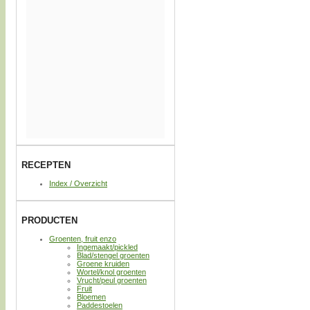
RECEPTEN
Index / Overzicht
PRODUCTEN
Groenten, fruit enzo
Ingemaakt/pickled
Blad/stengel groenten
Groene kruiden
Wortel/knol groenten
Vrucht/peul groenten
Fruit
Bloemen
Paddestoelen