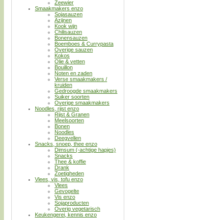
Zeewier
Smaakmakers enzo
Sojasauzen
Azijnen
Kook wijn
Chilisauzen
Bonensauzen
Boemboes & Currypasta
Overige sauzen
Kokos
Olie & vetten
Bouillon
Noten en zaden
Verse smaakmakers /
kruiden
Gedroogde smaakmakers
Suiker soorten
Overige smaakmakers
Noodles, rijst enzo
Rijst & Granen
Meelsoorten
Bonen
Noodles
Deegvellen
Snacks, snoep, thee enzo
Dimsum (-achtige hapjes)
Snacks
Thee & koffie
Drank
Zoetigheden
Vlees, vis, tofu enzo
Vlees
Gevogelte
Vis enzo
Sojaproducten
Overig vegetarisch
Keukengerei, kennis enzo