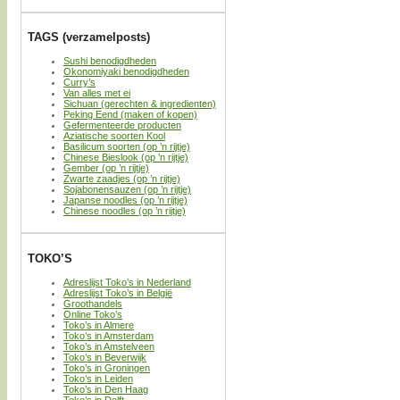
TAGS (verzamelposts)
Sushi benodigdheden
Okonomiyaki benodigdheden
Curry’s
Van alles met ei
Sichuan (gerechten & ingredienten)
Peking Eend (maken of kopen)
Gefermenteerde producten
Aziatische soorten Kool
Basilicum soorten (op ’n rijtje)
Chinese Bieslook (op ’n rijtje)
Gember (op ’n rijtje)
Zwarte zaadjes (op ’n rijtje)
Sojabonensauzen (op ’n rijtje)
Japanse noodles (op ’n rijtje)
Chinese noodles (op ’n rijtje)
TOKO’S
Adreslijst Toko’s in Nederland
Adreslijst Toko’s in België
Groothandels
Online Toko’s
Toko’s in Almere
Toko’s in Amsterdam
Toko’s in Amstelveen
Toko’s in Beverwijk
Toko’s in Groningen
Toko’s in Leiden
Toko’s in Den Haag
Toko’s in Delft