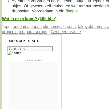
Eventueel vervangen door: kleine stukjes kroepoek of
uitjes. Of gewoon zelf maken en wat tempurabeslag in
druppelen. Voorgedaan in dit:
filmpje
Wat is er te koop? (klik hier)
Tags:
agedama
,
Japan
,
okonomiyaki
,
sushi
,
takoyaki
,
tempur
druppels
,
tempura scraps
|
Geef een reactie
DOORZOEK DE SITE
Zoeken
naar:
- advertentie -