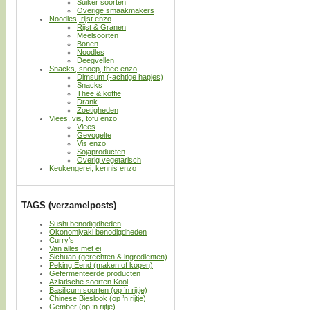
Suiker soorten
Overige smaakmakers
Noodles, rijst enzo
Rijst & Granen
Meelsoorten
Bonen
Noodles
Deegvellen
Snacks, snoep, thee enzo
Dimsum (-achtige hapjes)
Snacks
Thee & koffie
Drank
Zoetigheden
Vlees, vis, tofu enzo
Vlees
Gevogelte
Vis enzo
Sojaproducten
Overig vegetarisch
Keukengerei, kennis enzo
TAGS (verzamelposts)
Sushi benodigdheden
Okonomiyaki benodigdheden
Curry’s
Van alles met ei
Sichuan (gerechten & ingredienten)
Peking Eend (maken of kopen)
Gefermenteerde producten
Aziatische soorten Kool
Basilicum soorten (op ’n rijtje)
Chinese Bieslook (op ’n rijtje)
Gember (op ’n rijtje)