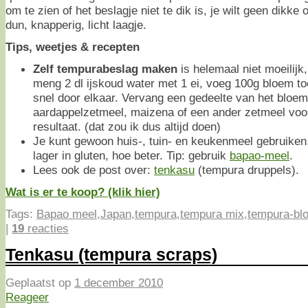
om te zien of het beslagje niet te dik is, je wilt geen dikke o
dun, knapperig, licht laagje.
Tips, weetjes & recepten
Zelf tempurabeslag maken
is helemaal niet moeilijk
meng 2 dl ijskoud water met 1 ei, voeg 100g bloem to
snel door elkaar. Vervang een gedeelte van het bloe
aardappelzetmeel, maizena of een ander zetmeel voor
resultaat. (dat zou ik dus altijd doen)
Je kunt gewoon huis-, tuin- en keukenmeel gebruiken,
lager in gluten, hoe beter. Tip: gebruik
bapao-meel
.
Lees ook de post over:
tenkasu
(tempura druppels).
Wat is er te koop? (klik hier)
Tags:
Bapao meel
,
Japan
,
tempura
,
tempura mix
,
tempura-bl
|
19
reacties
Tenkasu (tempura scraps)
Geplaatst op
1 december 2010
Reageer