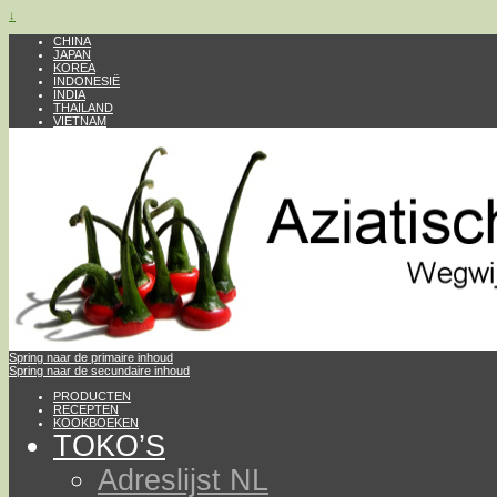
↓
CHINA
JAPAN
KOREA
INDONESIË
INDIA
THAILAND
VIETNAM
Spring naar de primaire inhoud
Spring naar de secundaire inhoud
PRODUCTEN
RECEPTEN
KOOKBOEKEN
TOKO’S
Adreslijst NL