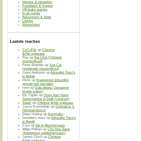
Nieuws & nieuwtjes
Feedback & Vragen
Vijf leuke quizjes
In de media
Adverteren & Stats
Linkjes
Workshops
Laatste reacties
CoCoFlix
op
Chinese
lichte sojasaus
Roy
op
Kai Choi (Chinese
mosterdkool)
Peter Bottelier
op
Xue Cai
(ingelegde mosterdkool)
Geert Anthonis
op
Adreslijst Toko’s
in België
Henk
op
Knapperige tofuvellen
gevuld met garnalen
remi
op
Gula djawa (Javaanse
bruine suiker)
Els Töpfer
op
Dong Nan Hang
Supermarket in Delft (centrum)
Xuper
op
Chinese lichte sojasaus
Joyce Kromodirijo
op
Oriental in ’s
Hertogenbosch
Daan Hutting
op
Konnyaku
Smolders marc
op
Adreslijst Toko’s
in België
Crys
op
Kip in Meestersaus
Wilgo Pelhan
op
Chu Hou Saus
(Kantonese sojabonensaus)
James Clock
op
Chinese
lichte sojasaus