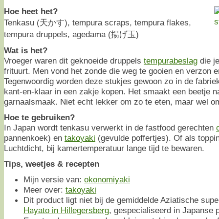
Hoe heet het?
Tenkasu (天かす), tempura scraps, tempura flakes,
tempura druppels, agedama (揚げ玉)
Wat is het?
Vroeger waren dit geknoeide druppels
tempurabeslag
die je
frituurt. Men vond het zonde die weg te gooien en verzon e
Tegenwoordig worden deze stukjes gewoon zo in de fabrie
kant-en-klaar in een zakje kopen. Het smaakt een beetje 
garnaalsmaak. Niet echt lekker om zo te eten, maar wel o
Hoe te gebruiken?
In Japan wordt tenkasu verwerkt in de fastfood gerechten
pannenkoek) en
takoyaki
(gevulde poffertjes). Of als topp
Luchtdicht, bij kamertemperatuur lange tijd te bewaren.
Tips, weetjes & recepten
Mijn versie van:
okonomiyaki
Meer over:
takoyaki
Dit product ligt niet bij de gemiddelde Aziatische supe
Hayato in Hillegersberg
, gespecialiseerd in Japanse 