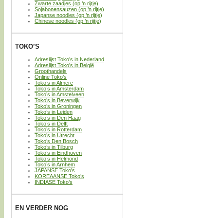
Zwarte zaadjes (op ’n rijtje)
Sojabonensauzen (op ’n rijtje)
Japanse noodles (op ’n rijtje)
Chinese noodles (op ’n rijtje)
TOKO’S
Adreslijst Toko’s in Nederland
Adreslijst Toko’s in België
Groothandels
Online Toko’s
Toko’s in Almere
Toko’s in Amsterdam
Toko’s in Amstelveen
Toko’s in Beverwijk
Toko’s in Groningen
Toko’s in Leiden
Toko’s in Den Haag
Toko’s in Delft
Toko’s in Rotterdam
Toko’s in Utrecht
Toko’s Den Bosch
Toko’s in Tilburg
Toko’s in Eindhoven
Toko’s in Helmond
Toko’s in Arnhem
JAPANSE Toko’s
KOREAANSE Toko’s
INDIASE Toko’s
EN VERDER NOG