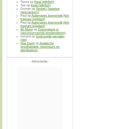
Tessa
op
Kwal (jellyfish)
Tee
op
Kwal (jellyfish)
Osman
op
Senbei (Japanse
rijstcrackers)
Paul
op
Aubergines boerenstijl (fish
fragrant eggplant)
Paul
op
Aubergines boerenstijl (fish
fragrant eggplant)
Ah Munn
op
Duizendjarig ei
(geconserveerde eendeneieren)
Gerard
op
Gedroogde garnalen
(ebi)
Nga Dang
op
Aziatische
groothandels, importeurs en
distributeurs
- Advertentie -