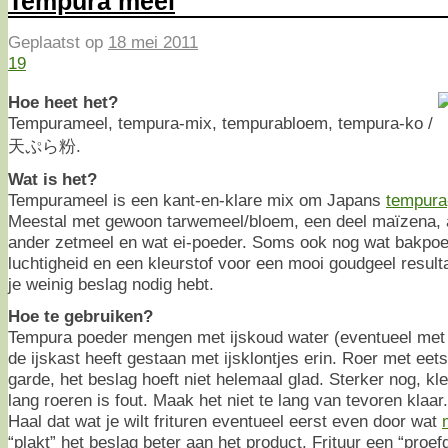
Tempura meel
Geplaatst op
18 mei 2011
19
Hoe heet het?
Tempurameel, tempura-mix, tempurabloem, tempura-ko /
天ぷら粉.
Wat is het?
Tempurameel is een kant-en-klare mix om Japans
tempura
Meestal met gewoon tarwemeel/bloem, een deel maïzena, 
ander zetmeel en wat ei-poeder. Soms ook nog wat bakpoe
luchtigheid en een kleurstof voor een mooi goudgeel resulta
je weinig beslag nodig hebt.
Hoe te gebruiken?
Tempura poeder mengen met ijskoud water (eventueel met bu
de ijskast heeft gestaan met ijsklontjes erin. Roer met eet
garde, het beslag hoeft niet helemaal glad. Sterker nog, kle
lang roeren is fout. Maak het niet te lang van tevoren klaar.
Haal dat wat je wilt frituren eventueel eerst even door wat
“plakt” het beslag beter aan het product. Frituur een “pro