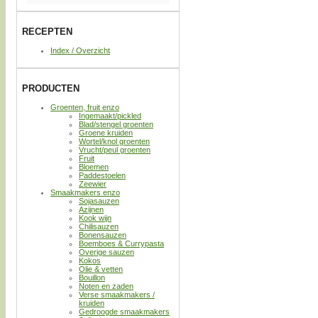
RECEPTEN
Index / Overzicht
PRODUCTEN
Groenten, fruit enzo
Ingemaakt/pickled
Blad/stengel groenten
Groene kruiden
Wortel/knol groenten
Vrucht/peul groenten
Fruit
Bloemen
Paddestoelen
Zeewier
Smaakmakers enzo
Sojasauzen
Azijnen
Kook wijn
Chilisauzen
Bonensauzen
Boemboes & Currypasta
Overige sauzen
Kokos
Olie & vetten
Bouillon
Noten en zaden
Verse smaakmakers /
kruiden
Gedroogde smaakmakers