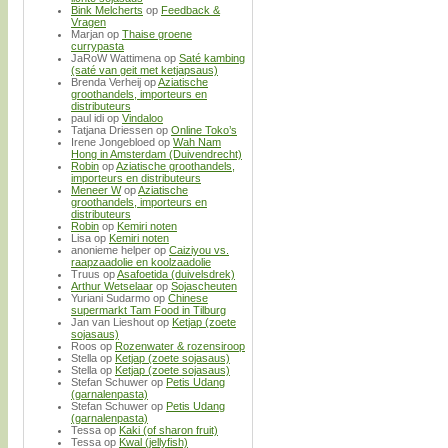
Bink Melcherts
op
Feedback &
Vragen
Marjan
op
Thaise groene
currypasta
JaRoW Wattimena
op
Saté kambing
(saté van geit met ketjapsaus)
Brenda Verheij
op
Aziatische
groothandels, importeurs en
distributeurs
paul idi
op
Vindaloo
Tatjana Driessen
op
Online Toko’s
Irene Jongebloed
op
Wah Nam
Hong in Amsterdam (Duivendrecht)
Robin
op
Aziatische groothandels,
importeurs en distributeurs
Meneer W
op
Aziatische
groothandels, importeurs en
distributeurs
Robin
op
Kemiri noten
Lisa
op
Kemiri noten
anonieme helper
op
Caiziyou vs.
raapzaadolie en koolzaadolie
Truus
op
Asafoetida (duivelsdrek)
Arthur Wetselaar
op
Sojascheuten
Yuriani Sudarmo
op
Chinese
supermarkt Tam Food in Tilburg
Jan van Lieshout
op
Ketjap (zoete
sojasaus)
Roos
op
Rozenwater & rozensiroop
Stella
op
Ketjap (zoete sojasaus)
Stella
op
Ketjap (zoete sojasaus)
Stefan Schuwer
op
Petis Udang
(garnalenpasta)
Stefan Schuwer
op
Petis Udang
(garnalenpasta)
Tessa
op
Kaki (of sharon fruit)
Tessa
op
Kwal (jellyfish)