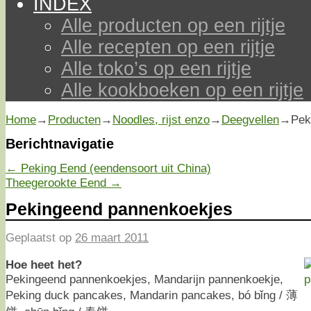
INDEX
Alle producten op een rijtje
Alle recepten op een rijtje
Alle toko’s op een rijtje
Alle kookboeken op een rijtje
Home
→
Producten
→
Noodles, rijst enzo
→
Deegvellen
→
Pek
Berichtnavigatie
←
Peking Eend (eendensoort uit China)
Theegerookte Eend
→
Pekingeend pannenkoekjes
Geplaatst op
26 maart 2011
Hoe heet het?
Pekingeend pannenkoekjes, Mandarijn pannenkoekje,
Peking duck pancakes, Mandarin pancakes, bó bǐng / 薄