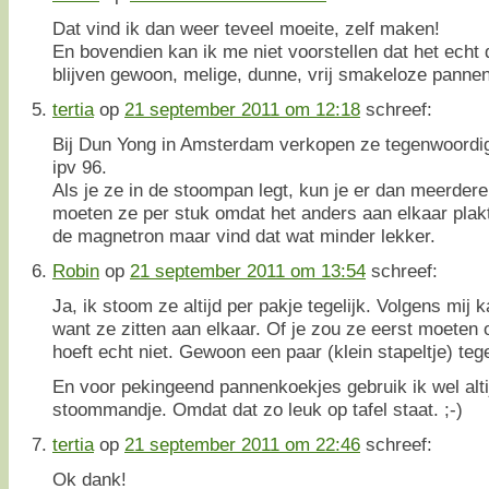
Dat vind ik dan weer teveel moeite, zelf maken!
En bovendien kan ik me niet voorstellen dat het echt 
blijven gewoon, melige, dunne, vrij smakeloze panne
tertia
op
21 september 2011 om 12:18
schreef:
Bij Dun Yong in Amsterdam verkopen ze tegenwoordig
ipv 96.
Als je ze in de stoompan legt, kun je er dan meerdere
moeten ze per stuk omdat het anders aan elkaar plakt
de magnetron maar vind dat wat minder lekker.
Robin
op
21 september 2011 om 13:54
schreef:
Ja, ik stoom ze altijd per pakje tegelijk. Volgens mij 
want ze zitten aan elkaar. Of je zou ze eerst moeten 
hoeft echt niet. Gewoon een paar (klein stapeltje) tege
En voor pekingeend pannenkoekjes gebruik ik wel alt
stoommandje. Omdat dat zo leuk op tafel staat. ;-)
tertia
op
21 september 2011 om 22:46
schreef:
Ok dank!