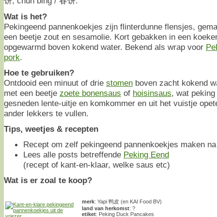
饼, chūn bǐng / 春饼.
Wat is het?
Pekingeend pannenkoekjes zijn flinterdunne flensjes, gem
een beetje zout en sesamolie. Kort gebakken in een koeke
opgewarmd boven kokend water. Bekend als wrap voor
Pe
pork
.
Hoe te gebruiken?
Ontdooid een minuut of drie
stomen
boven zacht kokend w
met een beetje
zoete bonensaus
of
hoisinsaus
, wat peking
gesneden lente-uitje en komkommer en uit het vuistje opet
ander lekkers te vullen.
Tips, weetjes & recepten
Recept om zelf pekingeend pannenkoekjes maken na d
Lees alle posts betreffende
Peking Eend
(recept of kant-en-klaar, welke saus etc)
Wat is er zoal te koop?
merk
: Yapi 鸭皮 (en KAI Food BV)
land van herkomst
: ?
etiket
: Peking Duck Pancakes