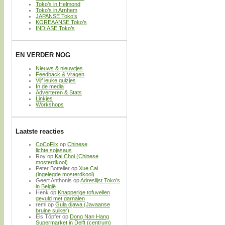
Toko’s in Helmond
Toko’s in Arnhem
JAPANSE Toko’s
KOREAANSE Toko’s
INDIASE Toko’s
EN VERDER NOG
Nieuws & nieuwtjes
Feedback & Vragen
Vijf leuke quizjes
In de media
Adverteren & Stats
Linkjes
Workshops
Laatste reacties
CoCoFlix
op
Chinese
lichte sojasaus
Roy
op
Kai Choi (Chinese
mosterdkool)
Peter Bottelier
op
Xue Cai
(ingelegde mosterdkool)
Geert Anthonis
op
Adreslijst Toko’s
in België
Henk
op
Knapperige tofuvellen
gevuld met garnalen
remi
op
Gula djawa (Javaanse
bruine suiker)
Els Töpfer
op
Dong Nan Hang
Supermarket in Delft (centrum)