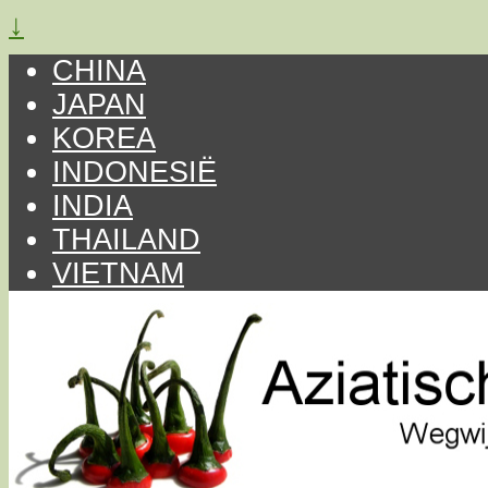
↓
CHINA
JAPAN
KOREA
INDONESIË
INDIA
THAILAND
VIETNAM