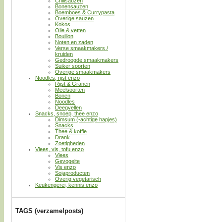
Chilisauzen
Bonensauzen
Boemboes & Currypasta
Overige sauzen
Kokos
Olie & vetten
Bouillon
Noten en zaden
Verse smaakmakers /
kruiden
Gedroogde smaakmakers
Suiker soorten
Overige smaakmakers
Noodles, rijst enzo
Rijst & Granen
Meelsoorten
Bonen
Noodles
Deegvellen
Snacks, snoep, thee enzo
Dimsum (-achtige hapjes)
Snacks
Thee & koffie
Drank
Zoetigheden
Vlees, vis, tofu enzo
Vlees
Gevogelte
Vis enzo
Sojaproducten
Overig vegetarisch
Keukengerei, kennis enzo
TAGS (verzamelposts)