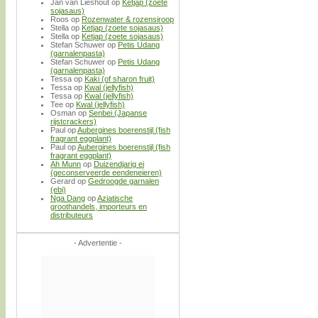
Jan van Lieshout
op
Ketjap (zoete
sojasaus)
Roos
op
Rozenwater & rozensiroop
Stella
op
Ketjap (zoete sojasaus)
Stella
op
Ketjap (zoete sojasaus)
Stefan Schuwer
op
Petis Udang
(garnalenpasta)
Stefan Schuwer
op
Petis Udang
(garnalenpasta)
Tessa
op
Kaki (of sharon fruit)
Tessa
op
Kwal (jellyfish)
Tessa
op
Kwal (jellyfish)
Tee
op
Kwal (jellyfish)
Osman
op
Senbei (Japanse
rijstcrackers)
Paul
op
Aubergines boerenstijl (fish
fragrant eggplant)
Paul
op
Aubergines boerenstijl (fish
fragrant eggplant)
Ah Munn
op
Duizendjarig ei
(geconserveerde eendeneieren)
Gerard
op
Gedroogde garnalen
(ebi)
Nga Dang
op
Aziatische
groothandels, importeurs en
distributeurs
- Advertentie -