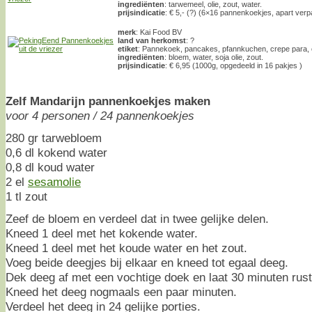
ingrediënten
: tarwemeel, olie, zout, water.
prijsindicatie
: € 5,- (?) (6×16 pannenkoekjes, apart verp
merk
: Kai Food BV
land van herkomst
: ?
etiket
: Pannekoek, pancakes, pfannkuchen, crepe para, 
ingrediënten
: bloem, water, soja olie, zout.
prijsindicatie
: € 6,95 (1000g, opgedeeld in 16 pakjes )
Zelf Mandarijn pannenkoekjes maken
voor 4 personen / 24 pannenkoekjes
280 gr tarwebloem
0,6 dl kokend water
0,8 dl koud water
2 el
sesamolie
1 tl zout
Zeef de bloem en verdeel dat in twee gelijke delen.
Kneed 1 deel met het kokende water.
Kneed 1 deel met het koude water en het zout.
Voeg beide deegjes bij elkaar en kneed tot egaal deeg.
Dek deeg af met een vochtige doek en laat 30 minuten rust
Kneed het deeg nogmaals een paar minuten.
Verdeel het deeg in 24 gelijke porties.