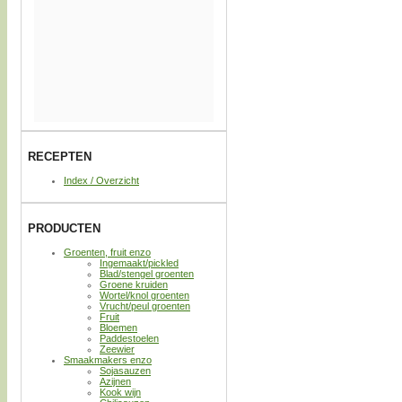
RECEPTEN
Index / Overzicht
PRODUCTEN
Groenten, fruit enzo
Ingemaakt/pickled
Blad/stengel groenten
Groene kruiden
Wortel/knol groenten
Vrucht/peul groenten
Fruit
Bloemen
Paddestoelen
Zeewier
Smaakmakers enzo
Sojasauzen
Azijnen
Kook wijn