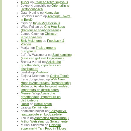
Xuper
op
Chinese lichte sojasaus
Joyce Kromodirijo
op
Oriental in ’s
Hertogenbosch
Daan Hutting
op
Konnyaku
Smolders marc
op
Adreslijst Toko’s
in België
Crys
op
Kip in Meestersaus
Wilgo Pelhan
op
Chu Hou Saus
(Kantonese sojabonensaus)
James Clock
op
Chinese
lichte sojasaus
Bink Melcherts
op
Feedback &
Vragen
Marjan
op
Thaise groene
currypasta
JaRoW Wattimena
op
Saté kambing
(saté van geit met ketjapsaus)
Brenda Verheij
op
Aziatische
groothandels, importeurs en
distributeurs
paul idi
op
Vindaloo
Tatjana Driessen
op
Online Toko’s
Irene Jongebloed
op
Wah Nam
Hong in Amsterdam (Duivendrecht)
Robin
op
Aziatische groothandels,
importeurs en distributeurs
Meneer W
op
Aziatische
groothandels, importeurs en
distributeurs
Robin
op
Kemiri noten
Lisa
op
Kemiri noten
anonieme helper
op
Caiziyou vs.
raapzaadolie en koolzaadolie
Truus
op
Asafoetida (duivelsdrek)
Arthur Wetselaar
op
Sojascheuten
Yuriani Sudarmo
op
Chinese
supermarkt Tam Food in Tilburg