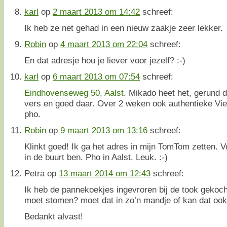
karl
op
2 maart 2013 om 14:42
schreef:
Ik heb ze net gehad in een nieuw zaakje zeer lekker.
Robin
op
4 maart 2013 om 22:04
schreef:
En dat adresje hou je liever voor jezelf? :-)
karl
op
6 maart 2013 om 07:54
schreef:
Eindhovenseweg 50, Aalst
. Mikado heet het, gerund 
vers en goed daar. Over 2 weken ook authentieke Vi
pho.
Robin
op
9 maart 2013 om 13:16
schreef:
Klinkt goed! Ik ga het adres in mijn TomTom zetten. Vo
in de buurt ben. Pho in Aalst. Leuk. :-)
Petra
op
13 maart 2014 om 12:43
schreef:
Ik heb de pannekoekjes ingevroren bij de took gekoc
moet stomen? moet dat in zo’n mandje of kan dat oo
Bedankt alvast!