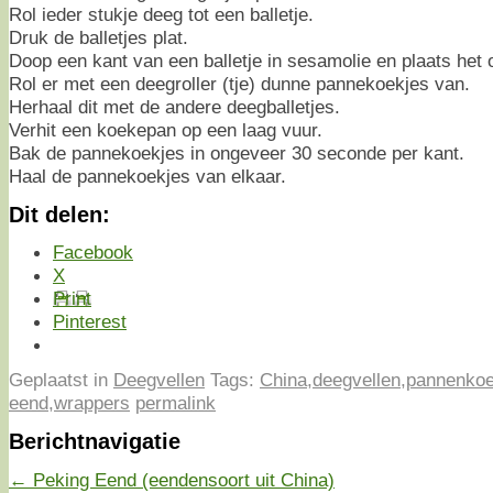
Rol ieder stukje deeg tot een balletje.
Druk de balletjes plat.
Doop een kant van een balletje in sesamolie en plaats het o
Rol er met een deegroller (tje) dunne pannekoekjes van.
Herhaal dit met de andere deegballetjes.
Verhit een koekepan op een laag vuur.
Bak de pannekoekjes in ongeveer 30 seconde per kant.
Haal de pannekoekjes van elkaar.
Dit delen:
Facebook
X
Print
Pinterest
Geplaatst in
Deegvellen
Tags:
China
,
deegvellen
,
pannenko
eend
,
wrappers
permalink
Berichtnavigatie
←
Peking Eend (eendensoort uit China)