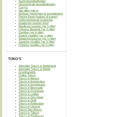
Sushi benodigdheden
Okonomiyaki benodigdheden
Curry’s
Van alles met ei
Sichuan (gerechten & ingredienten)
Peking Eend (maken of kopen)
Gefermenteerde producten
Aziatische soorten Kool
Basilicum soorten (op ’n rijtje)
Chinese Bieslook (op ’n rijtje)
Gember (op ’n rijtje)
Zwarte zaadjes (op ’n rijtje)
Sojabonensauzen (op ’n rijtje)
Japanse noodles (op ’n rijtje)
Chinese noodles (op ’n rijtje)
TOKO’S
Adreslijst Toko’s in Nederland
Adreslijst Toko’s in België
Groothandels
Online Toko’s
Toko’s in Almere
Toko’s in Amsterdam
Toko’s in Amstelveen
Toko’s in Beverwijk
Toko’s in Groningen
Toko’s in Leiden
Toko’s in Den Haag
Toko’s in Delft
Toko’s in Rotterdam
Toko’s in Utrecht
Toko’s Den Bosch
Toko’s in Tilburg
Toko’s in Eindhoven