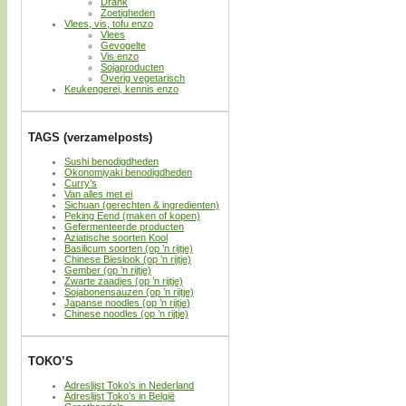
Drank
Zoetigheden
Vlees, vis, tofu enzo
Vlees
Gevogelte
Vis enzo
Sojaproducten
Overig vegetarisch
Keukengerei, kennis enzo
TAGS (verzamelposts)
Sushi benodigdheden
Okonomiyaki benodigdheden
Curry’s
Van alles met ei
Sichuan (gerechten & ingredienten)
Peking Eend (maken of kopen)
Gefermenteerde producten
Aziatische soorten Kool
Basilicum soorten (op ’n rijtje)
Chinese Bieslook (op ’n rijtje)
Gember (op ’n rijtje)
Zwarte zaadjes (op ’n rijtje)
Sojabonensauzen (op ’n rijtje)
Japanse noodles (op ’n rijtje)
Chinese noodles (op ’n rijtje)
TOKO’S
Adreslijst Toko’s in Nederland
Adreslijst Toko’s in België