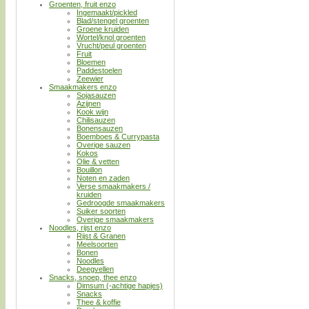
Groenten, fruit enzo
Ingemaakt/pickled
Blad/stengel groenten
Groene kruiden
Wortel/knol groenten
Vrucht/peul groenten
Fruit
Bloemen
Paddestoelen
Zeewier
Smaakmakers enzo
Sojasauzen
Azijnen
Kook wijn
Chilisauzen
Bonensauzen
Boemboes & Currypasta
Overige sauzen
Kokos
Olie & vetten
Bouillon
Noten en zaden
Verse smaakmakers /
kruiden
Gedroogde smaakmakers
Suiker soorten
Overige smaakmakers
Noodles, rijst enzo
Rijst & Granen
Meelsoorten
Bonen
Noodles
Deegvellen
Snacks, snoep, thee enzo
Dimsum (-achtige hapjes)
Snacks
Thee & koffie