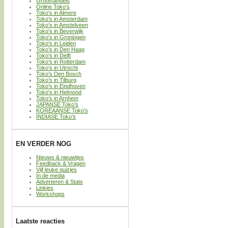
Groothandels
Online Toko’s
Toko’s in Almere
Toko’s in Amsterdam
Toko’s in Amstelveen
Toko’s in Beverwijk
Toko’s in Groningen
Toko’s in Leiden
Toko’s in Den Haag
Toko’s in Delft
Toko’s in Rotterdam
Toko’s in Utrecht
Toko’s Den Bosch
Toko’s in Tilburg
Toko’s in Eindhoven
Toko’s in Helmond
Toko’s in Arnhem
JAPANSE Toko’s
KOREAANSE Toko’s
INDIASE Toko’s
EN VERDER NOG
Nieuws & nieuwtjes
Feedback & Vragen
Vijf leuke quizjes
In de media
Adverteren & Stats
Linkjes
Workshops
Laatste reacties