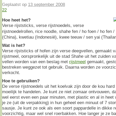
Geplaatst op
13 september 2008
22
Hoe heet het?
Verse rijststicks, verse rijstnoedels, verse
rijstnoedelrollen, rice noodle, shahe fen / ho foen / ho fen 
(China), kwetiau (Indonesië), kwee teeuw / sen yai (Thaila
Wat is het?
Verse rijststicks of hofen zijn verse deegvellen, gemaakt 
rijstmeel, oorspronkelijk uit de stad Shahe uit het zuiden 
vellen worden van een beslag met
rijstmeel
gemaakt, gesto
bestreken weggezet tot gebruik. Daarna worden ze voorzic
verkocht.
Hoe te gebruiken?
De verse rijstnoedels uit het koelvak zijn door de kou ha
moeilijk te handelen. Je kunt ze niet zomaar ontvouwen, d
wel eerst even een paar minuten, met plastic en al in heet
je ze (uit de verpakking) in hun geheel een minuut of 7 s
sausje. Je kunt ze ook als een soort pappardelle in dikke 
voorzichtig, maar wel snel roerbakken. Hoe langer je ze ba