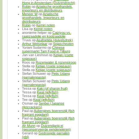
Hong in Amsterdam (Duivendrecht)
Robin
op
Aziatische groothandels,
importeurs en distributeurs
Meneer W
op
Aziatische
groothandels, importeurs en
distributeurs
Robin
op
Kemiri noten
Lisa
op
Kemiri noten
anonieme helper
op
Caiziyou vs.
raapzaadolie en koolzaadolie
Truus
op
Asafoetida (duivelsdrek)
Arthur Wetselaar
op
Sojascheuten
Yuriani Sudarmo
op
Chinese
supermarkt Tam Food in Tilburg
Jan van Lieshout
op
Ketjap (zoete
sojasaus)
Roos
op
Rozenwater & rozensiroop
Stella
op
Ketjap (zoete sojasaus)
Stella
op
Ketjap (zoete sojasaus)
Stefan Schuwer
op
Petis Udang
(garnalenpasta)
Stefan Schuwer
op
Petis Udang
(garnalenpasta)
Tessa
op
Kaki (of sharon fruit)
Tessa
op
Kwal (jellyfish)
Tessa
op
Kwal (jellyfish)
Tee
op
Kwal (jellyfish)
Osman
op
Senbei (Japanse
rijstcrackers)
Paul
op
Aubergines boerenstijl (fish
fragrant eggplant)
Paul
op
Aubergines boerenstijl (fish
fragrant eggplant)
Ah Munn
op
Duizendjarig ei
(geconserveerde eendeneieren)
Gerard
op
Gedroogde garnalen
(ebi)