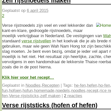
Zelf rijstnoedels maken
Geplaatst op
6 april 2015
2
Verse rijstnoedels zijn veel en veel lekkerder dan
kant-en-klare, gedroogde rijstnoedels, maar
moeilijk verkrijgbaar in Nederland. De vestigingen van
Wah
standaard
verse rijstvellen
in het koelvak die je als brede 
gebruiken, maar wie geen Wah Nam Hong tot zijn beschikki
slag moeten. Je bent even bezig, omdat je ieder vel apar
moeilijk is het niet. Het resultaat zijn heerlijke, zachte, ch
vervolgens in een handomdraai de lekkerste Thaise roerb
zoals die in de post hierna.
Klik hier voor het recept…
Geplaatst in
Noodles
,
Recepten
|
Tags:
he-fen
,
hefen
,
ho-fen
fun
,
hofoen
,
hofun
,
homemade
,
noedels
,
noodles
,
recept
,
rice n
fen
,
Verse rijststicks
,
zelf maken
|
2
reacties
Verse rijststicks (hofen of hefen)