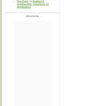
Nga Dang
op
Aziatische
groothandels, importeurs en
distributeurs
- Advertentie -