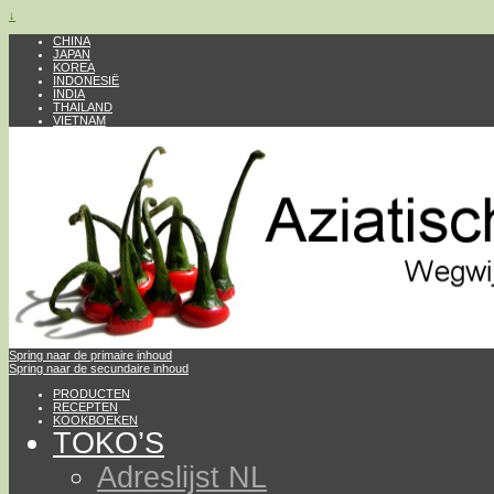
↓
CHINA
JAPAN
KOREA
INDONESIË
INDIA
THAILAND
VIETNAM
Spring naar de primaire inhoud
Spring naar de secundaire inhoud
PRODUCTEN
RECEPTEN
KOOKBOEKEN
TOKO’S
Adreslijst NL