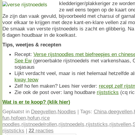
kledderiger/plakkeriger ze worde
ze wel eens tegen op de kaart o
Ze zijn dan vaak gevuld, bijvoorbeeld met charsui of garn
voor elkaar te krijgen met deze kant-en-klare vellen zal mo
De smaak van verste rijstnoedels is zacht en glibberig. Na
6 dagen houdbaar in de koelkast.
Tips, weetjes & recepten
Recept:
Verse rijstnoodles met biefreepjes en chines
See Ew
(geroerbakte rijstnoedels met varkenshaas, C
sojasaus
Lijkt verdacht veel, maar is niet helemaal hetzelfde al
kway teow
Zelf ho fen maken? Lees hier verder:
recept zelf rijs
Zie ook de post over: lang houdbare
rijststicks
(cq ri
Wat is er te koop? (klik hier)
Geplaatst in
Deegvellen
,
Noodles
|
Tags:
China
,
deegvellen
,
fun
,
hofoen
,
hofun
,
rice
noodles
,
rijstnoedelrollen
,
rijstnoedels
,
rijststicks
,
rijstvellen
,
rijststicks
|
22
reacties