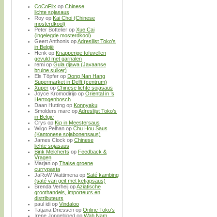
CoCoFlix
op
Chinese
lichte sojasaus
Roy
op
Kai Choi (Chinese
mosterdkool)
Peter Bottelier
op
Xue Cai
(ingelegde mosterdkool)
Geert Anthonis
op
Adreslijst Toko’s
in België
Henk
op
Knapperige tofuvellen
gevuld met garnalen
remi
op
Gula djawa (Javaanse
bruine suiker)
Els Töpfer
op
Dong Nan Hang
Supermarket in Delft (centrum)
Xuper
op
Chinese lichte sojasaus
Joyce Kromodirijo
op
Oriental in ’s
Hertogenbosch
Daan Hutting
op
Konnyaku
Smolders marc
op
Adreslijst Toko’s
in België
Crys
op
Kip in Meestersaus
Wilgo Pelhan
op
Chu Hou Saus
(Kantonese sojabonensaus)
James Clock
op
Chinese
lichte sojasaus
Bink Melcherts
op
Feedback &
Vragen
Marjan
op
Thaise groene
currypasta
JaRoW Wattimena
op
Saté kambing
(saté van geit met ketjapsaus)
Brenda Verheij
op
Aziatische
groothandels, importeurs en
distributeurs
paul idi
op
Vindaloo
Tatjana Driessen
op
Online Toko’s
Irene Jongebloed
op
Wah Nam