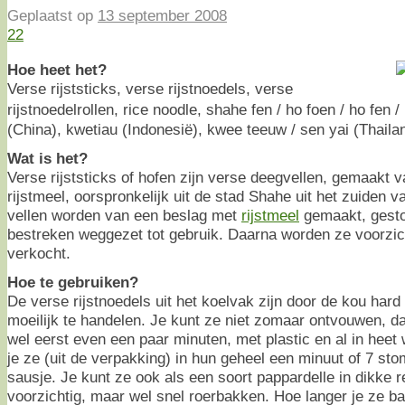
Geplaatst op
13 september 2008
22
Hoe heet het?
Verse rijststicks, verse rijstnoedels, verse
rijstnoedelrollen, rice noodle, shahe fen / ho foen / ho fen 
(China), kwetiau (Indonesië), kwee teeuw / sen yai (Thaila
Wat is het?
Verse rijststicks of hofen zijn verse deegvellen, gemaakt 
rijstmeel, oorspronkelijk uit de stad Shahe uit het zuiden 
vellen worden van een beslag met
rijstmeel
gemaakt, gesto
bestreken weggezet tot gebruik. Daarna worden ze voorzic
verkocht.
Hoe te gebruiken?
De verse rijstnoedels uit het koelvak zijn door de kou ha
moeilijk te handelen. Je kunt ze niet zomaar ontvouwen, d
wel eerst even een paar minuten, met plastic en al in heet
je ze (uit de verpakking) in hun geheel een minuut of 7 s
sausje. Je kunt ze ook als een soort pappardelle in dikke 
voorzichtig, maar wel snel roerbakken. Hoe langer je ze ba