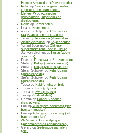
Hong in Amsterdam (Duivendrecht)
Robin
op
Aziatische groothandels,
importeurs en distributeurs
Meneer W
op
Aziatische
groothandels, importeurs en
distributeurs
Robin
op
Kemiri noten
Lisa
op
Kemiri noten
anonieme helper
op
Caiziyou vs.
raapzaadolie en koolzaadolie
Truus
op
Asafoetida (duivelsdrek)
Arthur Wetselaar
op
Sojascheuten
Yuriani Sudarmo
op
Chinese
supermarkt Tam Food in Tilburg
Jan van Lieshout
op
Ketjap (zoete
sojasaus)
Roos
op
Rozenwater & rozensiroop
Stella
op
Ketjap (zoete sojasaus)
Stella
op
Ketjap (zoete sojasaus)
Stefan Schuwer
op
Petis Udang
(garnalenpasta)
Stefan Schuwer
op
Petis Udang
(garnalenpasta)
Tessa
op
Kaki (of sharon fruit)
Tessa
op
Kwal (jellyfish)
Tessa
op
Kwal (jellyfish)
Tee
op
Kwal (jellyfish)
Osman
op
Senbei (Japanse
rijstcrackers)
Paul
op
Aubergines boerenstijl (fish
fragrant eggplant)
Paul
op
Aubergines boerenstijl (fish
fragrant eggplant)
Ah Munn
op
Duizendjarig ei
(geconserveerde eendeneieren)
Gerard
op
Gedroogde garnalen
(ebi)