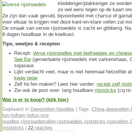
kledderiger/plakkeriger ze worde
ze wel eens tegen op de kaart o
Ze zijn dan vaak gevuld, bijvoorbeeld met charsui of garn
voor elkaar te krijgen met deze kant-en-klare vellen zal mo
De smaak van verste rijstnoedels is zacht en glibberig. Na
6 dagen houdbaar in de koelkast.
Tips, weetjes & recepten
Recept:
Verse rijstnoodles met biefreepjes en chines
See Ew
(geroerbakte rijstnoedels met varkenshaas, C
sojasaus
Lijkt verdacht veel, maar is niet helemaal hetzelfde al
kway teow
Zelf ho fen maken? Lees hier verder:
recept zelf rijs
Zie ook de post over: lang houdbare
rijststicks
(cq ri
Wat is er te koop? (klik hier)
Geplaatst in
Deegvellen
,
Noodles
|
Tags:
China
,
deegvellen
,
fun
,
hofoen
,
hofun
,
rice
noodles
,
rijstnoedelrollen
,
rijstnoedels
,
rijststicks
,
rijstvellen
,
rijststicks
|
22
reacties