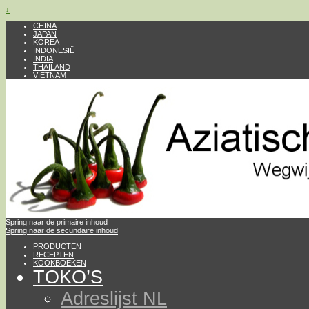
↓
CHINA
JAPAN
KOREA
INDONESIË
INDIA
THAILAND
VIETNAM
Spring naar de primaire inhoud
Spring naar de secundaire inhoud
PRODUCTEN
RECEPTEN
KOOKBOEKEN
TOKO’S
Adreslijst NL