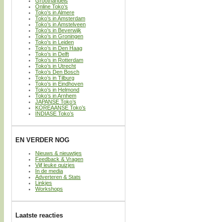
Groothandels
Online Toko’s
Toko’s in Almere
Toko’s in Amsterdam
Toko’s in Amstelveen
Toko’s in Beverwijk
Toko’s in Groningen
Toko’s in Leiden
Toko’s in Den Haag
Toko’s in Delft
Toko’s in Rotterdam
Toko’s in Utrecht
Toko’s Den Bosch
Toko’s in Tilburg
Toko’s in Eindhoven
Toko’s in Helmond
Toko’s in Arnhem
JAPANSE Toko’s
KOREAANSE Toko’s
INDIASE Toko’s
EN VERDER NOG
Nieuws & nieuwtjes
Feedback & Vragen
Vijf leuke quizjes
In de media
Adverteren & Stats
Linkjes
Workshops
Laatste reacties