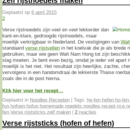
Zelf rijstnoedels maken
Geplaatst op
6 april 2015
2
Verse rijstnoedels zijn veel en veel lekkerder dan
kant-en-klare, gedroogde rijstnoedels, maar
moeilijk verkrijgbaar in Nederland. De vestigingen van
Wah
standaard
verse rijstvellen
in het koelvak die je als brede 
gebruiken, maar wie geen Wah Nam Hong tot zijn beschikki
slag moeten. Je bent even bezig, omdat je ieder vel apar
moeilijk is het niet. Het resultaat zijn heerlijke, zachte, ch
vervolgens in een handomdraai de lekkerste Thaise roerb
zoals die in de post hierna.
Klik hier voor het recept…
Geplaatst in
Noodles
,
Recepten
|
Tags:
he-fen
,
hefen
,
ho-fen
fun
,
hofoen
,
hofun
,
homemade
,
noedels
,
noodles
,
recept
,
rice n
fen
,
Verse rijststicks
,
zelf maken
|
2
reacties
Verse rijststicks (hofen of hefen)