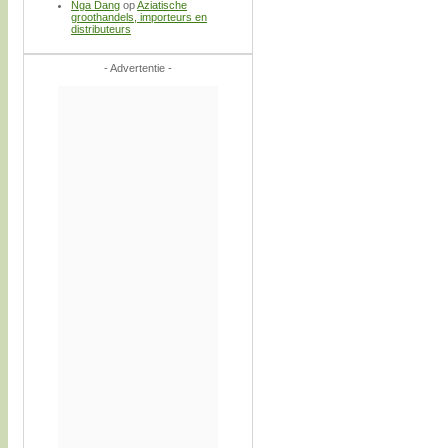
Nga Dang
op
Aziatische
groothandels, importeurs en
distributeurs
- Advertentie -