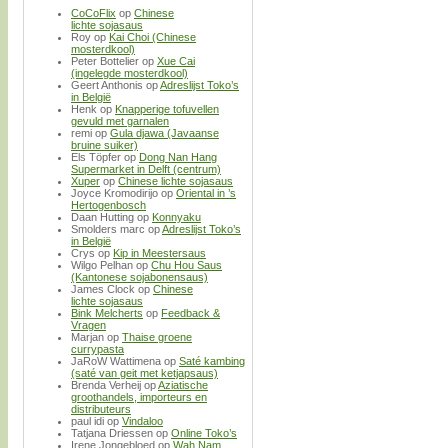
CoCoFlix
op
Chinese
lichte sojasaus
Roy
op
Kai Choi (Chinese
mosterdkool)
Peter Bottelier
op
Xue Cai
(ingelegde mosterdkool)
Geert Anthonis
op
Adreslijst Toko’s
in België
Henk
op
Knapperige tofuvellen
gevuld met garnalen
remi
op
Gula djawa (Javaanse
bruine suiker)
Els Töpfer
op
Dong Nan Hang
Supermarket in Delft (centrum)
Xuper
op
Chinese lichte sojasaus
Joyce Kromodirijo
op
Oriental in ’s
Hertogenbosch
Daan Hutting
op
Konnyaku
Smolders marc
op
Adreslijst Toko’s
in België
Crys
op
Kip in Meestersaus
Wilgo Pelhan
op
Chu Hou Saus
(Kantonese sojabonensaus)
James Clock
op
Chinese
lichte sojasaus
Bink Melcherts
op
Feedback &
Vragen
Marjan
op
Thaise groene
currypasta
JaRoW Wattimena
op
Saté kambing
(saté van geit met ketjapsaus)
Brenda Verheij
op
Aziatische
groothandels, importeurs en
distributeurs
paul idi
op
Vindaloo
Tatjana Driessen
op
Online Toko’s
Irene Jongebloed
op
Wah Nam