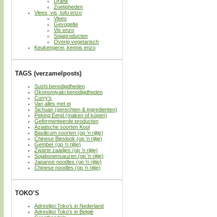
Drank
Zoetigheden
Vlees, vis, tofu enzo
Vlees
Gevogelte
Vis enzo
Sojaproducten
Overig vegetarisch
Keukengerei, kennis enzo
TAGS (verzamelposts)
Sushi benodigdheden
Okonomiyaki benodigdheden
Curry’s
Van alles met ei
Sichuan (gerechten & ingredienten)
Peking Eend (maken of kopen)
Gefermenteerde producten
Aziatische soorten Kool
Basilicum soorten (op ’n rijtje)
Chinese Bieslook (op ’n rijtje)
Gember (op ’n rijtje)
Zwarte zaadjes (op ’n rijtje)
Sojabonensauzen (op ’n rijtje)
Japanse noodles (op ’n rijtje)
Chinese noodles (op ’n rijtje)
TOKO’S
Adreslijst Toko’s in Nederland
Adreslijst Toko’s in België