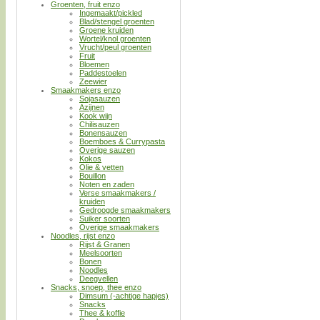
Groenten, fruit enzo
Ingemaakt/pickled
Blad/stengel groenten
Groene kruiden
Wortel/knol groenten
Vrucht/peul groenten
Fruit
Bloemen
Paddestoelen
Zeewier
Smaakmakers enzo
Sojasauzen
Azijnen
Kook wijn
Chilisauzen
Bonensauzen
Boemboes & Currypasta
Overige sauzen
Kokos
Olie & vetten
Bouillon
Noten en zaden
Verse smaakmakers /
kruiden
Gedroogde smaakmakers
Suiker soorten
Overige smaakmakers
Noodles, rijst enzo
Rijst & Granen
Meelsoorten
Bonen
Noodles
Deegvellen
Snacks, snoep, thee enzo
Dimsum (-achtige hapjes)
Snacks
Thee & koffie