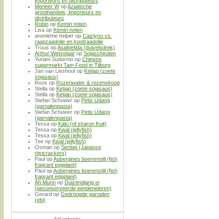
importeurs en distributeurs
Meneer W
op
Aziatische
groothandels, importeurs en
distributeurs
Robin
op
Kemiri noten
Lisa
op
Kemiri noten
anonieme helper
op
Caiziyou vs.
raapzaadolie en koolzaadolie
Truus
op
Asafoetida (duivelsdrek)
Arthur Wetselaar
op
Sojascheuten
Yuriani Sudarmo
op
Chinese
supermarkt Tam Food in Tilburg
Jan van Lieshout
op
Ketjap (zoete
sojasaus)
Roos
op
Rozenwater & rozensiroop
Stella
op
Ketjap (zoete sojasaus)
Stella
op
Ketjap (zoete sojasaus)
Stefan Schuwer
op
Petis Udang
(garnalenpasta)
Stefan Schuwer
op
Petis Udang
(garnalenpasta)
Tessa
op
Kaki (of sharon fruit)
Tessa
op
Kwal (jellyfish)
Tessa
op
Kwal (jellyfish)
Tee
op
Kwal (jellyfish)
Osman
op
Senbei (Japanse
rijstcrackers)
Paul
op
Aubergines boerenstijl (fish
fragrant eggplant)
Paul
op
Aubergines boerenstijl (fish
fragrant eggplant)
Ah Munn
op
Duizendjarig ei
(geconserveerde eendeneieren)
Gerard
op
Gedroogde garnalen
(ebi)
- Advertentie -