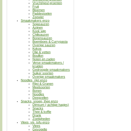
Vrucht/peul groenten
Fruit
Bloemen
Paddestoelen
Zeewier
Smaakmakers enzo
Sojasauzen
Azijnen
Kook wijn
Chilisauzen
Bonensauzen
Boemboes & Currypasta
Overige sauzen
Kokos
Olie & vetten
Bouillon
Noten en zaden
Verse smaakmakers /
kruiden
Gedroogde smaakmakers
Suiker soorten
Overige smaakmakers
Noodles, rijst enzo
Rijst & Granen
Meelsoorten
Bonen
Noodles
Deegvellen
Snacks, snoep, thee enzo
Dimsum (-achtige hapjes)
Snacks
Thee & koffie
Drank
Zoetigheden
Vlees, vis, tofu enzo
Vlees
Gevogelte