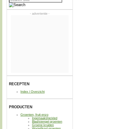
naar:
- advertentie -
RECEPTEN
Index / Overzicht
PRODUCTEN
Groenten, fruit enzo
Ingemaakt/pickled
Blad/stengel groenten
Groene kruiden
Wortel/knol groenten