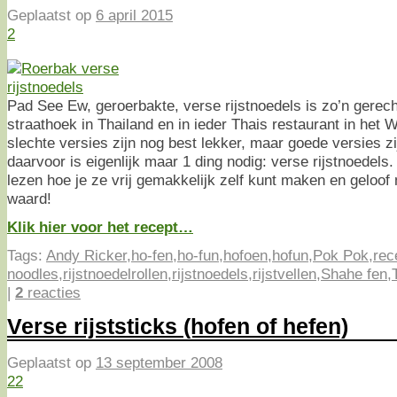
Geplaatst op
6 april 2015
2
Pad See Ew, geroerbakte, verse rijstnoedels is zo’n gerech
straathoek in Thailand en in ieder Thais restaurant in het W
slechte versies zijn nog best lekker, maar goede versies zij
daarvoor is eigenlijk maar 1 ding nodig: verse rijstnoedels.
lezen hoe je ze vrij gemakkelijk zelf kunt maken en geloof 
waard!
Klik hier voor het recept…
Tags:
Andy Ricker
,
ho-fen
,
ho-fun
,
hofoen
,
hofun
,
Pok Pok
,
rec
noodles
,
rijstnoedelrollen
,
rijstnoedels
,
rijstvellen
,
Shahe fen
,
|
2
reacties
Verse rijststicks (hofen of hefen)
Geplaatst op
13 september 2008
22