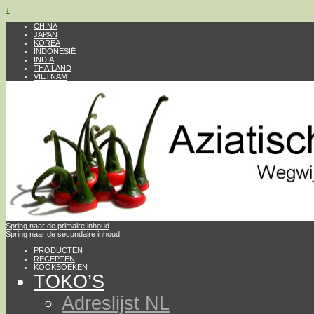
↓
CHINA
JAPAN
KOREA
INDONESIË
INDIA
THAILAND
VIETNAM
Spring naar de primaire inhoud
Spring naar de secundaire inhoud
PRODUCTEN
RECEPTEN
KOOKBOEKEN
TOKO’S
Adreslijst NL