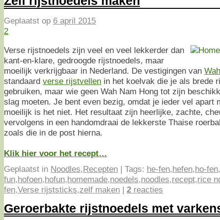
Zelf rijstnoedels maken
Geplaatst op
6 april 2015
2
Verse rijstnoedels zijn veel en veel lekkerder dan
kant-en-klare, gedroogde rijstnoedels, maar
moeilijk verkrijgbaar in Nederland. De vestigingen van
Wah
standaard
verse rijstvellen
in het koelvak die je als brede 
gebruiken, maar wie geen Wah Nam Hong tot zijn beschikki
slag moeten. Je bent even bezig, omdat je ieder vel apar
moeilijk is het niet. Het resultaat zijn heerlijke, zachte, ch
vervolgens in een handomdraai de lekkerste Thaise roerb
zoals die in de post hierna.
Klik hier voor het recept…
Geplaatst in
Noodles
,
Recepten
|
Tags:
he-fen
,
hefen
,
ho-fen
fun
,
hofoen
,
hofun
,
homemade
,
noedels
,
noodles
,
recept
,
rice n
fen
,
Verse rijststicks
,
zelf maken
|
2
reacties
Geroerbakte rijstnoedels met varke