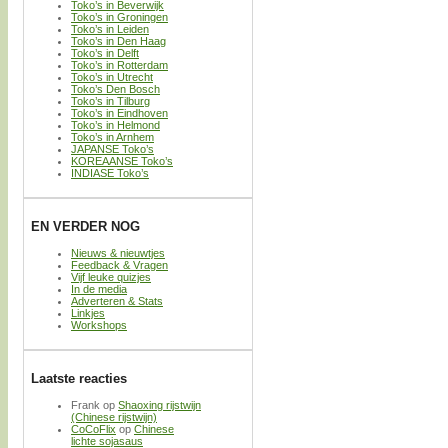
Toko’s in Beverwijk
Toko’s in Groningen
Toko’s in Leiden
Toko’s in Den Haag
Toko’s in Delft
Toko’s in Rotterdam
Toko’s in Utrecht
Toko’s Den Bosch
Toko’s in Tilburg
Toko’s in Eindhoven
Toko’s in Helmond
Toko’s in Arnhem
JAPANSE Toko’s
KOREAANSE Toko’s
INDIASE Toko’s
EN VERDER NOG
Nieuws & nieuwtjes
Feedback & Vragen
Vijf leuke quizjes
In de media
Adverteren & Stats
Linkjes
Workshops
Laatste reacties
Frank
op
Shaoxing rijstwijn
(Chinese rijstwijn)
CoCoFlix
op
Chinese
lichte sojasaus