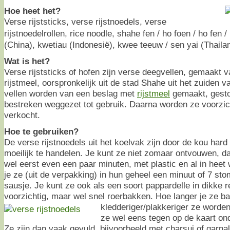
Hoe heet het?
Verse rijststicks, verse rijstnoedels, verse
rijstnoedelrollen, rice noodle, shahe fen / ho foen / ho fen 
(China), kwetiau (Indonesië), kwee teeuw / sen yai (Thaila
Wat is het?
Verse rijststicks of hofen zijn verse deegvellen, gemaakt 
rijstmeel, oorspronkelijk uit de stad Shahe uit het zuiden 
vellen worden van een beslag met
rijstmeel
gemaakt, gesto
bestreken weggezet tot gebruik. Daarna worden ze voorzic
verkocht.
Hoe te gebruiken?
De verse rijstnoedels uit het koelvak zijn door de kou ha
moeilijk te handelen. Je kunt ze niet zomaar ontvouwen, d
wel eerst even een paar minuten, met plastic en al in heet
je ze (uit de verpakking) in hun geheel een minuut of 7 s
sausje. Je kunt ze ook als een soort pappardelle in dikke 
voorzichtig, maar wel snel roerbakken. Hoe langer je ze ba
kledderiger/plakkeriger ze worde
ze wel eens tegen op de kaart o
Ze zijn dan vaak gevuld, bijvoorbeeld met charsui of garn