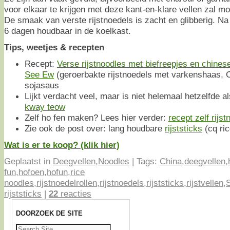
voor elkaar te krijgen met deze kant-en-klare vellen zal mo
De smaak van verste rijstnoedels is zacht en glibberig. Na
6 dagen houdbaar in de koelkast.
Tips, weetjes & recepten
Recept:
Verse rijstnoodles met biefreepjes en chines
See Ew
(geroerbakte rijstnoedels met varkenshaas, C
sojasaus
Lijkt verdacht veel, maar is niet helemaal hetzelfde al
kway teow
Zelf ho fen maken? Lees hier verder:
recept zelf rijs
Zie ook de post over: lang houdbare
rijststicks
(cq ri
Wat is er te koop? (klik hier)
Geplaatst in
Deegvellen
,
Noodles
|
Tags:
China
,
deegvellen
,
fun
,
hofoen
,
hofun
,
rice
noodles
,
rijstnoedelrollen
,
rijstnoedels
,
rijststicks
,
rijstvellen
,
rijststicks
|
22
reacties
DOORZOEK DE SITE
Zoeken