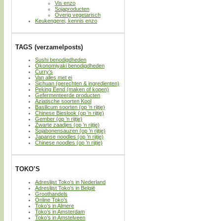
Vis enzo
Sojaproducten
Overig vegetarisch
Keukengerei, kennis enzo
TAGS (verzamelposts)
Sushi benodigdheden
Okonomiyaki benodigdheden
Curry’s
Van alles met ei
Sichuan (gerechten & ingredienten)
Peking Eend (maken of kopen)
Gefermenteerde producten
Aziatische soorten Kool
Basilicum soorten (op ’n rijtje)
Chinese Bieslook (op ’n rijtje)
Gember (op ’n rijtje)
Zwarte zaadjes (op ’n rijtje)
Sojabonensauzen (op ’n rijtje)
Japanse noodles (op ’n rijtje)
Chinese noodles (op ’n rijtje)
TOKO’S
Adreslijst Toko’s in Nederland
Adreslijst Toko’s in België
Groothandels
Online Toko’s
Toko’s in Almere
Toko’s in Amsterdam
Toko’s in Amstelveen