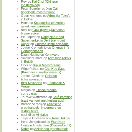
Roy
op
Kai Choi (Chinese
mosterdkool)
Peter Bottelier
op
Xue Cai
(ingelegde mosterdkool)
Geert Anthonis
op
Adreslijst Toko’s
in België
Henk
op
Knapperige tofuvellen
gevuld met garnalen
remi
op
Gula djawa (Javaanse
bruine suiker)
Els Töpfer
op
Dong Nan Hang
Supermarket in Delft (centrum)
Xuper
op
Chinese lichte sojasaus
Joyce Kromodirijo
op
Oriental in ’s
Hertogenbosch
Daan Hutting
op
Konnyaku
Smolders marc
op
Adreslijst Toko’s
in België
Crys
op
Kip in Meestersaus
Wilgo Pelhan
op
Chu Hou Saus
(Kantonese sojabonensaus)
James Clock
op
Chinese
lichte sojasaus
Bink Melcherts
op
Feedback &
Vragen
Marjan
op
Thaise groene
currypasta
JaRoW Wattimena
op
Saté kambing
(saté van geit met ketjapsaus)
Brenda Verheij
op
Aziatische
groothandels, importeurs en
distributeurs
paul idi
op
Vindaloo
Tatjana Driessen
op
Online Toko’s
Irene Jongebloed
op
Wah Nam
Hong in Amsterdam (Duivendrecht)
Robin
op
Aziatische groothandels,