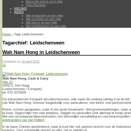
Bezochte toko’s op ’n rijtje
Toko Reviews
NIEUWS
INDEX
Alle producten op een rijtje
Alle recepten op een rijtje
Alle toko’s op een rijtje
Alle kookboeken op een rijtje
Home
→Tags
Leidschenveen
Tagarchief:
Leidschenveen
Wah Nam Hong in Leidschenveen
Geplaatst op
18 april 2015
22
Wah Nam Hong, Cash & Carry
Vlist 23
2491CC Den Haag
(Leidschenveen / Forepark)
tel. 070-3270009
Op industrieterrein Forepark bij Leidschenveen, vlak naast de snelweg (afslag 8 op de A4)
van Wah Nam Hong. Gewoon toegankelijk voor particulieren, met lekker veel parkeerruimte
Ruime, schone gangpaden, zoals in een grote bouwmarkt. Veel grootverpakkingen, maar alle
te koop. Opgevrolijkt met rode lampions, vlaggen en parasollen (ook allemaal te koop) prob
Met een recordaantal diepvrieskasten, een behoorlijke versafdeling en veel keukenspullen v
wokbranders van Van Holten
).
In de basis Chinees georiënteerd, maar je kunt hier ook gewoon terecht voor de Indonesi
keukens. Zeer schappelijk geprijst en alles ziet er piekfijn uit.