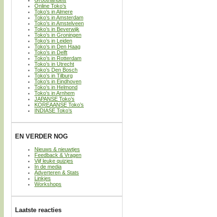
Groothandels
Online Toko’s
Toko’s in Almere
Toko’s in Amsterdam
Toko’s in Amstelveen
Toko’s in Beverwijk
Toko’s in Groningen
Toko’s in Leiden
Toko’s in Den Haag
Toko’s in Delft
Toko’s in Rotterdam
Toko’s in Utrecht
Toko’s Den Bosch
Toko’s in Tilburg
Toko’s in Eindhoven
Toko’s in Helmond
Toko’s in Arnhem
JAPANSE Toko’s
KOREAANSE Toko’s
INDIASE Toko’s
EN VERDER NOG
Nieuws & nieuwtjes
Feedback & Vragen
Vijf leuke quizjes
In de media
Adverteren & Stats
Linkjes
Workshops
Laatste reacties