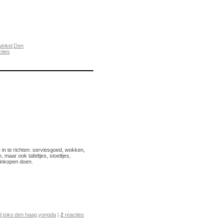
inkel
,
Den
ties
in te richten: serviesgoed, wokken,
, maar ook tafeltjes, stoeltjes,
 inkopen doen.
d
,
toko den haag
,
yongda
|
2
reacties