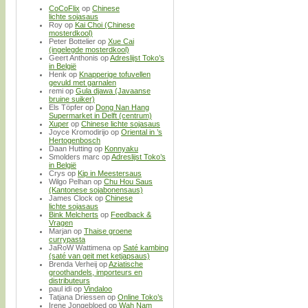
CoCoFlix
op
Chinese
lichte sojasaus
Roy
op
Kai Choi (Chinese
mosterdkool)
Peter Bottelier
op
Xue Cai
(ingelegde mosterdkool)
Geert Anthonis
op
Adreslijst Toko’s
in België
Henk
op
Knapperige tofuvellen
gevuld met garnalen
remi
op
Gula djawa (Javaanse
bruine suiker)
Els Töpfer
op
Dong Nan Hang
Supermarket in Delft (centrum)
Xuper
op
Chinese lichte sojasaus
Joyce Kromodirijo
op
Oriental in ’s
Hertogenbosch
Daan Hutting
op
Konnyaku
Smolders marc
op
Adreslijst Toko’s
in België
Crys
op
Kip in Meestersaus
Wilgo Pelhan
op
Chu Hou Saus
(Kantonese sojabonensaus)
James Clock
op
Chinese
lichte sojasaus
Bink Melcherts
op
Feedback &
Vragen
Marjan
op
Thaise groene
currypasta
JaRoW Wattimena
op
Saté kambing
(saté van geit met ketjapsaus)
Brenda Verheij
op
Aziatische
groothandels, importeurs en
distributeurs
paul idi
op
Vindaloo
Tatjana Driessen
op
Online Toko’s
Irene Jongebloed
op
Wah Nam