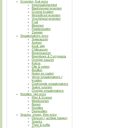
Groenten, fruit enzo
Ingemaakt/pickled
Blad/stengel groenten
Groene kruiden
Wortel/knol groenten
Vrucht/peul groenten
Fruit
Bloemen
Paddestoelen
Zeewier
Smaakmakers enzo
Sojasauzen
Azijnen
Kook wijn
Chilisauzen
Bonensauzen
Boemboes & Currypasta
Overige sauzen
Kokos
Olie & vetten
Bouillon
Noten en zaden
Verse smaakmakers /
kruiden
Gedroogde smaakmakers
Suiker soorten
Overige smaakmakers
Noodles, rijst enzo
Rijst & Granen
Meelsoorten
Bonen
Noodles
Deegvellen
Snacks, snoep, thee enzo
Dimsum (-achtige hapjes)
Snacks
Thee & koffie