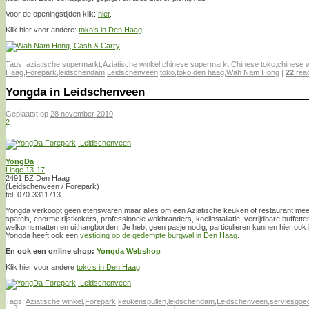
Voor de openingstijden klik:
hier
.
Klik hier voor andere:
toko’s in Den Haag
Tags:
aziatische supermarkt
,
Aziatische winkel
,
chinese supermarkt
,
Chinese toko
,
chinese w
Haag
,
Forepark
,
leidschendam
,
Leidschenveen
,
toko
,
toko den haag
,
Wah Nam Hong
|
22
reac
Yongda in Leidschenveen
Geplaatst op
28 november 2010
2
YongDa
Linge 13-17
2491 BZ Den Haag
(Leidschenveen / Forepark)
tel. 070-3311713
Yongda verkoopt geen etenswaren maar alles om een Aziatische keuken of restaurant mee 
spatels, enorme rijstkokers, professionele wokbranders, koelinstallatie, verrijdbare buffetten
welkomsmatten en uithangborden. Je hebt geen pasje nodig, particulieren kunnen hier ook
Yongda heeft ook een
vestiging op de gedempte burgwal in Den Haag
.
En ook een online shop:
Yongda Webshop
Klik hier voor andere
toko’s in Den Haag
Tags:
Aziatische winkel
,
Forepark
,
keukenspullen
,
leidschendam
,
Leidschenveen
,
serviesgoe