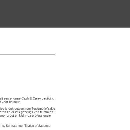
 zit een enorme Cash & Carry vestiging
 voor de deur.
s is ook gewoon per flesje/potje/zakje
eren ze er iets gezelligs van te maken.
oor groot en klein (oa professionele
sche, Surinaamse, Thaise of Japanse