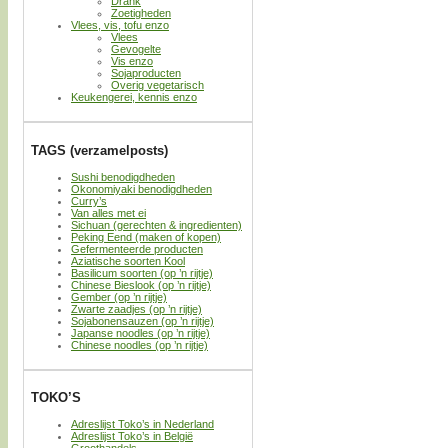
Drank
Zoetigheden
Vlees, vis, tofu enzo
Vlees
Gevogelte
Vis enzo
Sojaproducten
Overig vegetarisch
Keukengerei, kennis enzo
TAGS (verzamelposts)
Sushi benodigdheden
Okonomiyaki benodigdheden
Curry’s
Van alles met ei
Sichuan (gerechten & ingredienten)
Peking Eend (maken of kopen)
Gefermenteerde producten
Aziatische soorten Kool
Basilicum soorten (op ’n rijtje)
Chinese Bieslook (op ’n rijtje)
Gember (op ’n rijtje)
Zwarte zaadjes (op ’n rijtje)
Sojabonensauzen (op ’n rijtje)
Japanse noodles (op ’n rijtje)
Chinese noodles (op ’n rijtje)
TOKO’S
Adreslijst Toko’s in Nederland
Adreslijst Toko’s in België