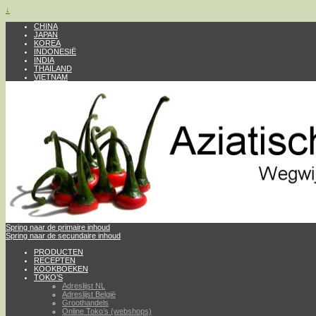
↓
CHINA
JAPAN
KOREA
INDONESIË
INDIA
THAILAND
VIETNAM
Spring naar de primaire inhoud
Spring naar de secundaire inhoud
PRODUCTEN
RECEPTEN
KOOKBOEKEN
TOKO’S
Adreslijst NL
Adreslijst België
Groothandels
Online Toko’s (webshops)