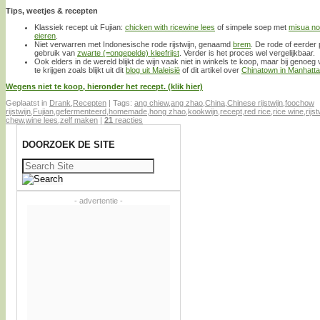
Tips, weetjes & recepten
Klassiek recept uit Fujian:
chicken with ricewine lees
of simpele soep met
misua no
eieren
.
Niet verwarren met Indonesische rode rijstwijn, genaamd
brem
. De rode of eerder 
gebruik van
zwarte (=ongepelde) kleefrijst
. Verder is het proces wel vergelijkbaar.
Ook elders in de wereld blijkt de wijn vaak niet in winkels te koop, maar bij genoe
te krijgen zoals blijkt uit dit
blog uit Maleisië
of dit artikel over
Chinatown in Manhatt
Wegens niet te koop, hieronder het recept. (klik hier)
Geplaatst in
Drank
,
Recepten
|
Tags:
ang chiew
,
ang zhao
,
China
,
Chinese rijstwijn
,
foochow
rijstwijn
,
Fujian
,
gefermenteerd
,
homemade
,
hong zhao
,
kookwijn
,
recept
,
red rice
,
rice wine
,
rijst
chew
,
wine lees
,
zelf maken
|
21
reacties
DOORZOEK DE SITE
Zoeken
naar:
- advertentie -