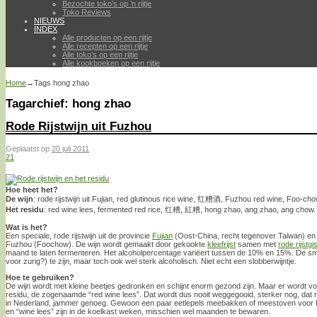
Bezochte toko’s op ’n rijtje
Toko Reviews
NIEUWS
INDEX
Alle producten op een rijtje
Alle recepten op een rijtje
Alle toko’s op een rijtje
Alle kookboeken op een rijtje
Home
→Tags
hong zhao
Tagarchief:
hong zhao
Rode Rijstwijn uit Fuzhou
Geplaatst op
20 juli 2011
21
Hoe heet het?
De wijn
: rode rijstwijn uit Fujian, red glutinous rice wine, 红糟酒, Fuzhou red wine, Foo-ch
Het residu
: red wine lees, fermented red rice, 红糟, 紅糟, hong zhao, ang zhao, ang chow.
Wat is het?
Een speciale, rode rijstwijn uit de provincie
Fujian
(Oost-China, recht tegenover Taiwan) en s
Fuzhou (Foochow). De wijn wordt gemaakt door gekookte
kleefrijst
samen met
rode rijstgis
maand te laten fermenteren. Het alcoholpercentage variëert tussen de 10% en 15%. De sma
voor zurig?) te zijn, maar toch ook wel sterk alcoholisch. Niet echt een slobberwijntje.
Hoe te gebruiken?
De wijn wordt met kleine beetjes gedronken en schijnt enorm gezond zijn. Maar er wordt voo
residu, de zogenaamde “red wine lees”. Dat wordt dus nooit weggegooid, sterker nog, dat re
in Nederland, jammer genoeg. Gewoon een paar eetlepels meebakken of meestoven voor kle
en “wine lees” zijn in de koelkast weken, misschien wel maanden te bewaren.