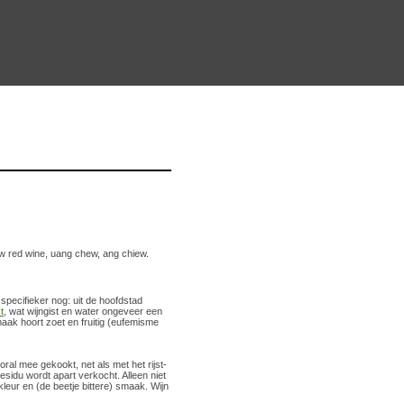
ow red wine, uang chew, ang chiew.
pecifieker nog: uit de hoofdstad
t
, wat wijngist en water ongeveer een
ak hoort zoet en fruitig (eufemisme
ral mee gekookt, net als met het rijst-
sidu wordt apart verkocht. Alleen niet
ur en (de beetje bittere) smaak. Wijn