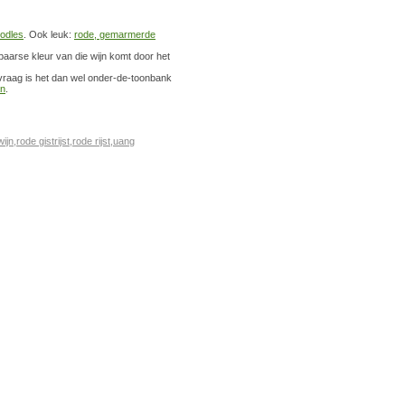
odles
. Ook leuk:
rode, gemarmerde
paarse kleur van die wijn komt door het
g vraag is het dan wel onder-de-toonbank
an
.
wijn
,
rode gistrijst
,
rode rijst
,
uang