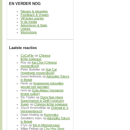
EN VERDER NOG
Nieuws & nieuwtjes
Feedback & Vragen
Vijf leuke quizjes
In de media
Adverteren & Stats
Linkjes
Workshops
Laatste reacties
CoCoFlix
op
Chinese
lichte sojasaus
Roy
op
Kai Choi (Chinese
mosterdkool)
Peter Bottelier
op
Xue Cai
(ingelegde mosterdkool)
Geert Anthonis
op
Adreslijst Toko’s
in België
Henk
op
Knapperige tofuvellen
gevuld met garnalen
remi
op
Gula djawa (Javaanse
bruine suiker)
Els Töpfer
op
Dong Nan Hang
Supermarket in Delft (centrum)
Xuper
op
Chinese lichte sojasaus
Joyce Kromodirijo
op
Oriental in ’s
Hertogenbosch
Daan Hutting
op
Konnyaku
Smolders marc
op
Adreslijst Toko’s
in België
Crys
op
Kip in Meestersaus
Wilgo Pelhan
op
Chu Hou Saus