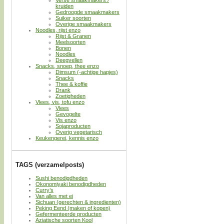
kruiden
Gedroogde smaakmakers
Suiker soorten
Overige smaakmakers
Noodles, rijst enzo
Rijst & Granen
Meelsoorten
Bonen
Noodles
Deegvellen
Snacks, snoep, thee enzo
Dimsum (-achtige hapjes)
Snacks
Thee & koffie
Drank
Zoetigheden
Vlees, vis, tofu enzo
Vlees
Gevogelte
Vis enzo
Sojaproducten
Overig vegetarisch
Keukengerei, kennis enzo
TAGS (verzamelposts)
Sushi benodigdheden
Okonomiyaki benodigdheden
Curry’s
Van alles met ei
Sichuan (gerechten & ingredienten)
Peking Eend (maken of kopen)
Gefermenteerde producten
Aziatische soorten Kool