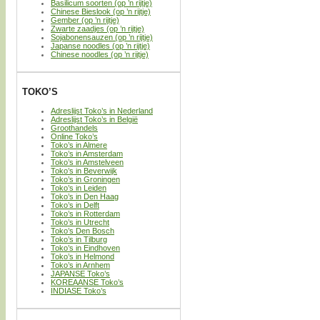
Basilicum soorten (op ’n rijtje)
Chinese Bieslook (op ’n rijtje)
Gember (op ’n rijtje)
Zwarte zaadjes (op ’n rijtje)
Sojabonensauzen (op ’n rijtje)
Japanse noodles (op ’n rijtje)
Chinese noodles (op ’n rijtje)
TOKO’S
Adreslijst Toko’s in Nederland
Adreslijst Toko’s in België
Groothandels
Online Toko’s
Toko’s in Almere
Toko’s in Amsterdam
Toko’s in Amstelveen
Toko’s in Beverwijk
Toko’s in Groningen
Toko’s in Leiden
Toko’s in Den Haag
Toko’s in Delft
Toko’s in Rotterdam
Toko’s in Utrecht
Toko’s Den Bosch
Toko’s in Tilburg
Toko’s in Eindhoven
Toko’s in Helmond
Toko’s in Arnhem
JAPANSE Toko’s
KOREAANSE Toko’s
INDIASE Toko’s