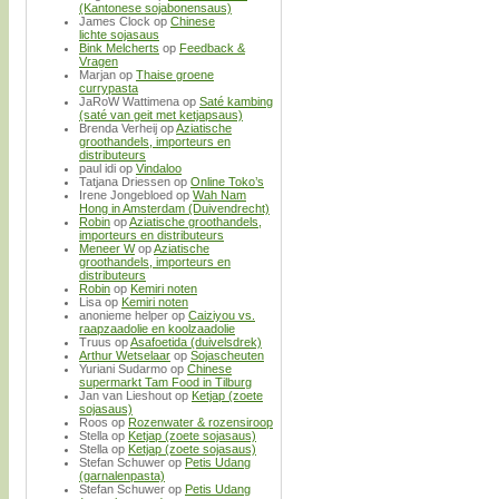
(Kantonese sojabonensaus)
James Clock
op
Chinese
lichte sojasaus
Bink Melcherts
op
Feedback &
Vragen
Marjan
op
Thaise groene
currypasta
JaRoW Wattimena
op
Saté kambing
(saté van geit met ketjapsaus)
Brenda Verheij
op
Aziatische
groothandels, importeurs en
distributeurs
paul idi
op
Vindaloo
Tatjana Driessen
op
Online Toko’s
Irene Jongebloed
op
Wah Nam
Hong in Amsterdam (Duivendrecht)
Robin
op
Aziatische groothandels,
importeurs en distributeurs
Meneer W
op
Aziatische
groothandels, importeurs en
distributeurs
Robin
op
Kemiri noten
Lisa
op
Kemiri noten
anonieme helper
op
Caiziyou vs.
raapzaadolie en koolzaadolie
Truus
op
Asafoetida (duivelsdrek)
Arthur Wetselaar
op
Sojascheuten
Yuriani Sudarmo
op
Chinese
supermarkt Tam Food in Tilburg
Jan van Lieshout
op
Ketjap (zoete
sojasaus)
Roos
op
Rozenwater & rozensiroop
Stella
op
Ketjap (zoete sojasaus)
Stella
op
Ketjap (zoete sojasaus)
Stefan Schuwer
op
Petis Udang
(garnalenpasta)
Stefan Schuwer
op
Petis Udang