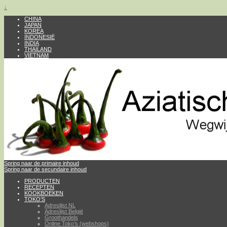
↓
CHINA
JAPAN
KOREA
INDONESIË
INDIA
THAILAND
VIETNAM
Spring naar de primaire inhoud
Spring naar de secundaire inhoud
PRODUCTEN
RECEPTEN
KOOKBOEKEN
TOKO’S
Adreslijst NL
Adreslijst België
Groothandels
Online Toko’s (webshops)