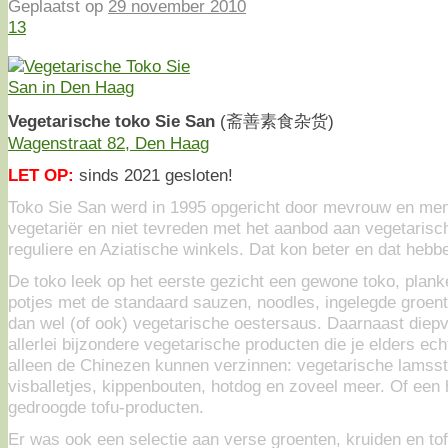
Geplaatst op
29 november 2010
13
Vegetarische toko Sie San
(斋善素食杂货)
Wagenstraat 82, Den Haag
LET OP:
sinds 2021 gesloten!
Toko Sie San werd in 1995 opgericht door mevrouw en men
vegetariër en niet tevreden met het aanbod aan vegetarisc
reguliere en Aziatische winkels. Dat kon beter en dat heb
De toko leek op het eerste gezicht een gewone toko, planke
potjes met de standaard sauzen, noodles, ingelegde groe
dan wel (of ook) vegetarische oestersaus. Daarnaast diep
allerlei bijzondere vegetarische producten die je elders ech
alleen de Chinezen kunnen verzinnen: vegetarische lamsst
visballetjes, kippenbouten, hotdog en zoveel meer. Of een 
gedroogde tofu-producten.
Er was ook een selectie aan verse groenten, kruiden en to