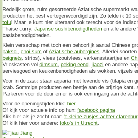
Redelijk grote, ruim gesorteerde Aziatische supermarkt wa
producten het best vertegenwoordigd zijn. Zo telde ik 10 s
tofu
! Maar je kunt hier uiteraard ook terecht voor de Indi
Thaise curry,
Japanse sushibenodigdheden
en alle andere 
basisbenodigdheden.
Klein versschap met toch een behoorlijk aantal Chinese gr
paksoi
,
choi sum
of
Aziatische aubergines
. Allerlei soorten
beignets
, strips), vlees (zoutvlees, varkensstaartjes en
Ch
Vrieskasten vol
dimsum
,
peking eend
,
jiaozi
en andere hapj
serviesgoed en keukenbenodigheden als wokken, vijzels 
Voor in de zaak staan aquaria met levende vis (tilapia en g
krab. Sommige producten een beetje aan de prijzige kant, a
Parkeren voor de deur en er is ook een ingang aan de achte
Voor de openingstijden klik:
hier
.
Of kijk voor actuele info op hun:
facebook pagina
Klik hier als je zocht naar:
’t kleine zusjes achter clarenbu
Of klik hier voor andere:
toko’s in Utrecht
.