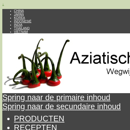
↓
CHINA
JAPAN
KOREA
INDONESIË
INDIA
THAILAND
VIETNAM
Spring naar de primaire inhoud
Spring naar de secundaire inhoud
PRODUCTEN
RECEPTEN