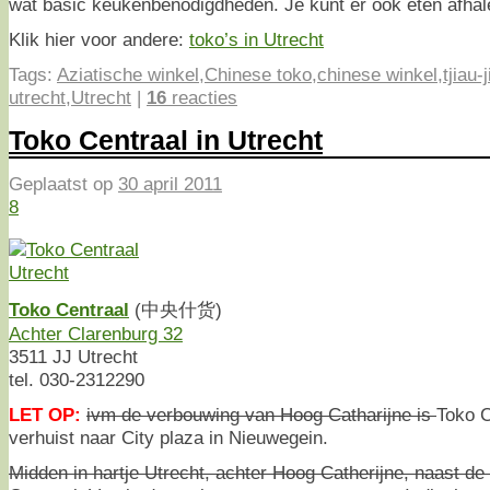
wat basic keukenbenodigdheden. Je kunt er ook eten afhal
Klik hier voor andere:
toko’s in Utrecht
Tags:
Aziatische winkel
,
Chinese toko
,
chinese winkel
,
tjiau-
utrecht
,
Utrecht
|
16
reacties
Toko Centraal in Utrecht
Geplaatst op
30 april 2011
8
Toko Centraal
(中央什货)
Achter Clarenburg 32
3511 JJ Utrecht
tel. 030-2312290
LET OP:
ivm de verbouwing van Hoog Catharijne is
Toko C
verhuist naar City plaza in Nieuwegein.
Midden in hartje Utrecht, achter Hoog Catherijne, naast de