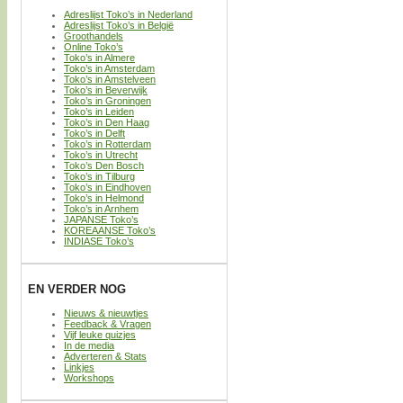
Adreslijst Toko’s in Nederland
Adreslijst Toko’s in België
Groothandels
Online Toko’s
Toko’s in Almere
Toko’s in Amsterdam
Toko’s in Amstelveen
Toko’s in Beverwijk
Toko’s in Groningen
Toko’s in Leiden
Toko’s in Den Haag
Toko’s in Delft
Toko’s in Rotterdam
Toko’s in Utrecht
Toko’s Den Bosch
Toko’s in Tilburg
Toko’s in Eindhoven
Toko’s in Helmond
Toko’s in Arnhem
JAPANSE Toko’s
KOREAANSE Toko’s
INDIASE Toko’s
EN VERDER NOG
Nieuws & nieuwtjes
Feedback & Vragen
Vijf leuke quizjes
In de media
Adverteren & Stats
Linkjes
Workshops