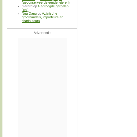
(geconserveerde eendeneieren)
Gerard
op
Gedroogde garnalen
(ebi)
Nga Dang
op
Aziatische
groothandels, importeurs en
distributeurs
- Advertentie -