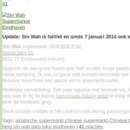
41
Update: Sin Wah is failliet en sinds 7 januari 2014 ook 
Sin Wah
supermarkt (新华超级市场)
Kleine berg 65
5611 JT Eindhoven(centrum)
Opgezet als een grote buurtsuper met smalle, lange pade
ruime sortering. Ik zou zo gauw niet kunnen verzinnen wat
Behalve misschien een aantal verse groenten/kruiden.
Redelijke versafdeling. Een paar aquaria met levende vis, k
was was er bij de kassa
homemade Peking eend
te koop d
over de toonbank ging.
Smal straatje midden in het centrum met weinig parkeerge
Tags:
aziatische supermarkt
,
chinese supermarkt
,
Chinese 
berg
,
sin wah
,
toko
,
toko eindhoven
|
41
reacties