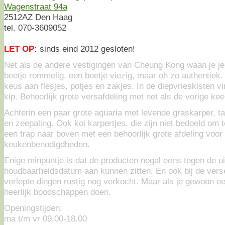
Wagenstraat 94a
2512AZ Den Haag
tel. 070-3609052
LET OP:
sinds eind 2012 gesloten!
Net als de andere vestigingen van Cheung Kong waan je je
beetje rommelig, een beetje viezig, maar oh zo authentiek.
keus aan flesjes, potjes en zakjes. In de diepvrieskisten vi
kip. Behoorlijk grote versafdeling met net als de vorige ke
Achterin een paar grote aquaria met levende graskarper, tarb
en zeepaling. Ook koi karpertjes, die zijn niet bedoeld om 
een trap naar boven met een behoorlijk grote afdeling voo
keukenbenodigdheden.
Enige minpuntje is dat de producten nogal eens tegen de ui
houdbaarheidsdatum aan kunnen zitten. En ook bij de ver
verlepte dingen rustig nog verkocht. Maar als je gewoon een
heerlijk boodschappen doen.
Openingstijden:
ma t/m vr 09.00-18.00