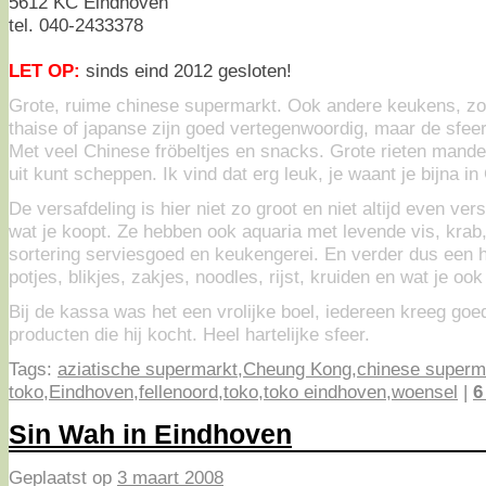
5612 KC Eindhoven
tel. 040-2433378
LET OP:
sinds eind 2012 gesloten!
Grote, ruime chinese supermarkt. Ook andere keukens, zoa
thaise of japanse zijn goed vertegenwoordig, maar de sfeer
Met veel Chinese fröbeltjes en snacks. Grote rieten mande
uit kunt scheppen. Ik vind dat erg leuk, je waant je bijna in
De versafdeling is hier niet zo groot en niet altijd even ver
wat je koopt. Ze hebben ook aquaria met levende vis, krab,
sortering serviesgoed en keukengerei. En verder dus een h
potjes, blikjes, zakjes, noodles, rijst, kruiden en wat je o
Bij de kassa was het een vrolijke boel, iedereen kreeg go
producten die hij kocht. Heel hartelijke sfeer.
Tags:
aziatische supermarkt
,
Cheung Kong
,
chinese superm
toko
,
Eindhoven
,
fellenoord
,
toko
,
toko eindhoven
,
woensel
|
6
Sin Wah in Eindhoven
Geplaatst op
3 maart 2008