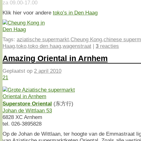
za 09.00-17.00
Klik hier voor andere
toko’s in Den Haag
Tags:
aziatische supermarkt
,
Cheung Kong
,
chinese superm
Haag
,
toko
,
toko den haag
,
wagenstraat
|
3
reacties
Amazing Oriental in Arnhem
Geplaatst op
2 april 2010
21
Superstore Oriental
(东方行)
Johan de Wittlaan 53
6828 XC Arnhem
tel. 026-3895828
Op de Johan de Wittlaan, ter hoogte van de Emmastraat li
van Aziatische supermarktketen Oriental. Zoals alle vestig