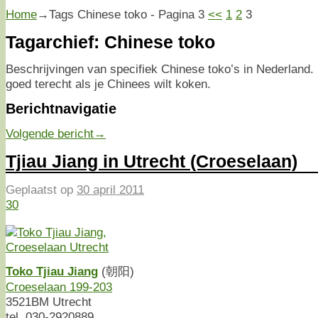
Home
→Tags
Chinese toko
- Pagina 3
<<
1
2
3
Tagarchief:
Chinese toko
Beschrijvingen van specifiek Chinese toko’s in Nederland. 
goed terecht als je Chinees wilt koken.
Berichtnavigatie
Volgende bericht
→
Tjiau Jiang in Utrecht (Croeselaan)
Geplaatst op
30 april 2011
30
Toko Tjiau Jiang
(朝阳)
Croeselaan 199-203
3521BM Utrecht
tel. 030-2920889