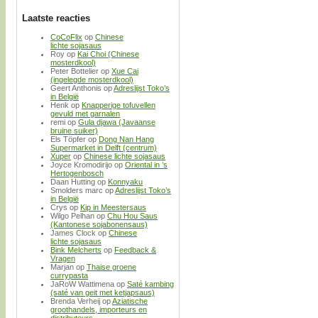
Laatste reacties
CoCoFlix
op
Chinese
lichte sojasaus
Roy
op
Kai Choi (Chinese
mosterdkool)
Peter Bottelier
op
Xue Cai
(ingelegde mosterdkool)
Geert Anthonis
op
Adreslijst Toko’s
in België
Henk
op
Knapperige tofuvellen
gevuld met garnalen
remi
op
Gula djawa (Javaanse
bruine suiker)
Els Töpfer
op
Dong Nan Hang
Supermarket in Delft (centrum)
Xuper
op
Chinese lichte sojasaus
Joyce Kromodirijo
op
Oriental in ’s
Hertogenbosch
Daan Hutting
op
Konnyaku
Smolders marc
op
Adreslijst Toko’s
in België
Crys
op
Kip in Meestersaus
Wilgo Pelhan
op
Chu Hou Saus
(Kantonese sojabonensaus)
James Clock
op
Chinese
lichte sojasaus
Bink Melcherts
op
Feedback &
Vragen
Marjan
op
Thaise groene
currypasta
JaRoW Wattimena
op
Saté kambing
(saté van geit met ketjapsaus)
Brenda Verheij
op
Aziatische
groothandels, importeurs en
distributeurs