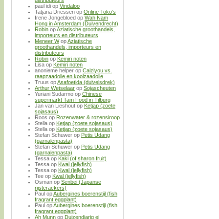
paul idi
op
Vindaloo
Tatjana Driessen
op
Online Toko’s
Irene Jongebloed
op
Wah Nam
Hong in Amsterdam (Duivendrecht)
Robin
op
Aziatische groothandels,
importeurs en distributeurs
Meneer W
op
Aziatische
groothandels, importeurs en
distributeurs
Robin
op
Kemiri noten
Lisa
op
Kemiri noten
anonieme helper
op
Caiziyou vs.
raapzaadolie en koolzaadolie
Truus
op
Asafoetida (duivelsdrek)
Arthur Wetselaar
op
Sojascheuten
Yuriani Sudarmo
op
Chinese
supermarkt Tam Food in Tilburg
Jan van Lieshout
op
Ketjap (zoete
sojasaus)
Roos
op
Rozenwater & rozensiroop
Stella
op
Ketjap (zoete sojasaus)
Stella
op
Ketjap (zoete sojasaus)
Stefan Schuwer
op
Petis Udang
(garnalenpasta)
Stefan Schuwer
op
Petis Udang
(garnalenpasta)
Tessa
op
Kaki (of sharon fruit)
Tessa
op
Kwal (jellyfish)
Tessa
op
Kwal (jellyfish)
Tee
op
Kwal (jellyfish)
Osman
op
Senbei (Japanse
rijstcrackers)
Paul
op
Aubergines boerenstijl (fish
fragrant eggplant)
Paul
op
Aubergines boerenstijl (fish
fragrant eggplant)
Ah Munn
op
Duizendjarig ei