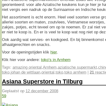
georienteerd: voor alle Aziatische keukens kun je hier je h
niet vergis een nadruk op de Surinaamse en Indische keuk
Het assortiment is echt enorm. Heel veel soorten verse gro
allerlei soorten en maten, zoutvlees, Vietnamese worstjes,
zakjes, potjes, echt teveel om op te noemen. Er zal niet ve
er niet te koop is. En er is veel te koop wat nog niet op de
Ook aardig wat servies- en kookgoed. En bij binnenkomst 
afhaalgerechten en snacks.
Voor de openingstijden klik
hier
.
Klik hier voor andere:
toko’s in Arnhem
Tags:
amazing oriental
,
Arnhem
,
aziatische supermarkt
,
chin
toko
,
johan de wittlaan
,
oriental
,
toko
,
toko arnhem
|
21
reacti
Asiana Superstore in Tilburg
Geplaatst op
12 december 2008
59