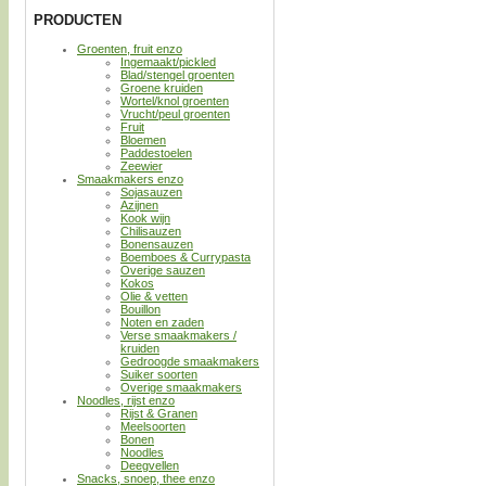
PRODUCTEN
Groenten, fruit enzo
Ingemaakt/pickled
Blad/stengel groenten
Groene kruiden
Wortel/knol groenten
Vrucht/peul groenten
Fruit
Bloemen
Paddestoelen
Zeewier
Smaakmakers enzo
Sojasauzen
Azijnen
Kook wijn
Chilisauzen
Bonensauzen
Boemboes & Currypasta
Overige sauzen
Kokos
Olie & vetten
Bouillon
Noten en zaden
Verse smaakmakers /
kruiden
Gedroogde smaakmakers
Suiker soorten
Overige smaakmakers
Noodles, rijst enzo
Rijst & Granen
Meelsoorten
Bonen
Noodles
Deegvellen
Snacks, snoep, thee enzo