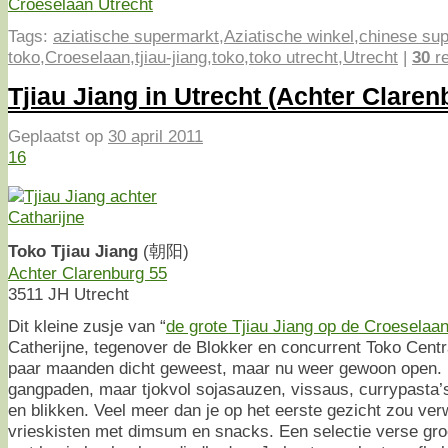
Tags:
aziatische supermarkt
,
Aziatische winkel
,
chinese su
toko
,
Croeselaan
,
tjiau-jiang
,
toko
,
toko utrecht
,
Utrecht
|
30
re
Tjiau Jiang in Utrecht (Achter Claren
Geplaatst op
30 april 2011
16
Toko Tjiau Jiang
(朝阳)
Achter Clarenburg 55
3511 JH Utrecht
Dit kleine zusje van “
de grote Tjiau Jiang op de Croeselaa
Catherijne, tegenover de Blokker en concurrent Toko Centra
paar maanden dicht geweest, maar nu weer gewoon open. N
gangpaden, maar tjokvol sojasauzen, vissaus, currypasta’s
en blikken. Veel meer dan je op het eerste gezicht zou ve
vrieskisten met dimsum en snacks. Een selectie verse gro