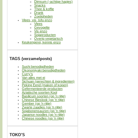
Dimsum (-achtige hapjes)
Snacks
Thee & koffie
Drank
Zoetigheden
Vlees, vis, tofu enzo
Vlees
Gevogelte
Vis enzo
Sojaproducten
Overig vegetarisch
Keukengerei, kennis enzo
TAGS (verzamelposts)
Sushi benodigdheden
Okonomiyaki benodigdheden
Curry’s
Van alles met ei
Sichuan (gerechten & ingredienten)
Peking Eend (maken of kopen)
Gefermenteerde producten
Aziatische soorten Kool
Basilicum soorten (op ’n rijtje)
Chinese Bieslook (op ’n rijtje)
Gember (op ’n rijtje)
Zwarte zaadjes (op ’n rijtje)
Sojabonensauzen (op ’n rijtje)
Japanse noodles (op ’n rijtje)
Chinese noodles (op ’n rijtje)
TOKO’S