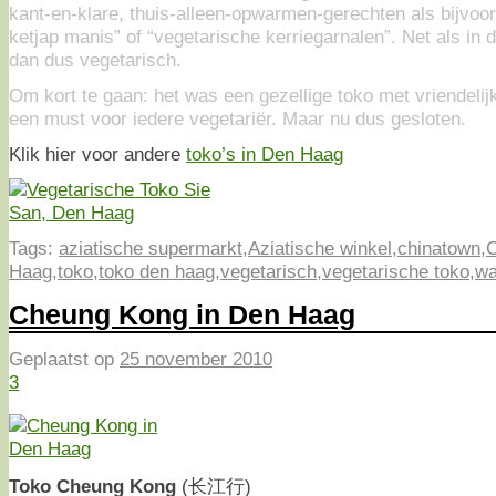
kant-en-klare, thuis-alleen-opwarmen-gerechten als bijvoo
ketjap manis” of “vegetarische kerriegarnalen”. Net als in 
dan dus vegetarisch.
Om kort te gaan: het was een gezellige toko met vriendelij
een must voor iedere vegetariër. Maar nu dus gesloten.
Klik hier voor andere
toko’s in Den Haag
Tags:
aziatische supermarkt
,
Aziatische winkel
,
chinatown
,
C
Haag
,
toko
,
toko den haag
,
vegetarisch
,
vegetarische toko
,
wa
Cheung Kong in Den Haag
Geplaatst op
25 november 2010
3
Toko Cheung Kong
(长江行)