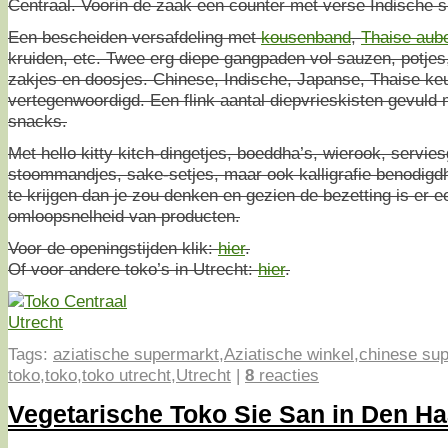
Centraal. Voorin de zaak een counter met verse Indische 
Een bescheiden versafdeling met
kousenband
,
Thaise aub
kruiden, etc. Twee erg diepe gangpaden vol sauzen, potjes
zakjes en doosjes. Chinese, Indische, Japanse, Thaise keu
vertegenwoordigd. Een flink aantal diepvrieskisten gevuld
snacks.
Met hello kitty kitch-dingetjes, boeddha’s, wierook, servies
stoommandjes, sake-setjes, maar ook kalligrafie benodigd
te krijgen dan je zou denken en gezien de bezetting is er 
omloopsnelheid van producten.
Voor de openingstijden klik:
hier
.
Of voor andere toko’s in Utrecht:
hier
.
Tags:
aziatische supermarkt
,
Aziatische winkel
,
chinese su
toko
,
toko
,
toko utrecht
,
Utrecht
|
8
reacties
Vegetarische Toko Sie San in Den H