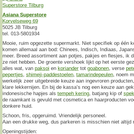
Asiana Superstore
Korvelseweg 69
5025 JB Tilburg
tel. 013-5801934
Mooie, ruim opgezette supermarkt. Niet specifiek op één k
komen allemaal aan bod: Chinees, Indisch, Indiaas, Japan
meer. Breed assortiment aan potjes, pakjes en flesjes, ik d
ze niet hebben. De groente vershoek lijkt op het eerste gez
alles wat, van
paksoi
en
koriander
tot
goabonen
, verse
pet
pepertjes
,
shimeji-paddestoelen
,
tamarindepeulen
, noem m
werkelijk zeer uitgebreide keuze aan ingevroren producten,
klare lekkernijen. En bij de kassa’s nog een keuze aan gek
indonesische hapjes als
tempeh kering
, batjang kip of
spe
de raamkant is gevuld met cosmetica en haarproducten v
donkere huid.
Schoon, fris, opgeruimd. Vriendelijk personeel.
Aan een drukke weg, dus parkeren is misschien niet altijd 
Openingstijden: