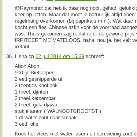
@Raymond: dat heb ik daar nog nooit gehad, gelukkig
keer op letten. Maar dat moet je natuurlijk altijd doen:
regelmatig overkomen (bij paprika’s m.n.). Wat daar 
kocht een fles Chinese azijn voor de voorraad aangez
was. Thuis gekomen zag ik dat ik er de gewone prijs 
IRRITEERT ME MATELOOS, haha, nou ja, het valt we
irritant.
Lisha
op
22 juli 2014 om 15:29
schreef:
Abon Abon
500 gr Bieflappen
2 eetl gesnipperde ui
2 teentjes knoflook
1 theel. djinten
3 theel.ketoembar
2 theel. gula djawa
stukje asem ( WALNOOTGROOTST )
1 dl water zout naar smaak
3 eetl. olie
Kook het vlees met water, asem en een weinig zout d