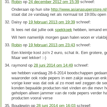
Robin
op
24 december 2012 om 15:39
schreef:
Onderaan op hun site
http://www.asianasuperstore.nl
staat dat ze vandaag net als normaal tot 19:00u open 
Daisy
op
19 februari 2013 om 19:39
schreef:
Ik lees net dat jullie ook
spekkoek
hebben, iemand eni
Wil hem namenlijk morgen gaan halen woon er vlakbij 
Robin
op
19 februari 2013 om 23:43
schreef:
Een kleintje kost zo’n 2 euro, schat ik. Een grotere,
Maar wel lekker! :-)
raymond
op
28 juni 2014 om 14:49
schreef:
we hebben vandaag 28-6-2014 boodschappen gedaan 
waaronder ook rode pepers in een zakje waarvan enk
vorige keer was dat ook al zo moet wel zeggen de se
konden bepaalde producten niet vinden en die mevr h
geholpen alleen jammer van de rode pepers verder ha
producten vooral verse
Boudewijn
op
28 juni 2014 om 16:03
schreef: