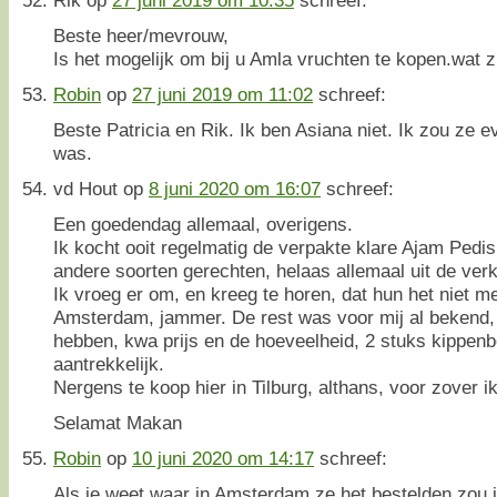
Beste heer/mevrouw,
Is het mogelijk om bij u Amla vruchten te kopen.wat z
Robin
op
27 juni 2019 om 11:02
schreef:
Beste Patricia en Rik. Ik ben Asiana niet. Ik zou ze eve
was.
vd Hout
op
8 juni 2020 om 16:07
schreef:
Een goedendag allemaal, overigens.
Ik kocht ooit regelmatig de verpakte klare Ajam Ped
andere soorten gerechten, helaas allemaal uit de ver
Ik vroeg er om, en kreeg te horen, dat hun het niet m
Amsterdam, jammer. De rest was voor mij al bekend,
hebben, kwa prijs en de hoeveelheid, 2 stuks kippenb
aantrekkelijk.
Nergens te koop hier in Tilburg, althans, voor zover i
Selamat Makan
Robin
op
10 juni 2020 om 14:17
schreef:
Als je weet waar in Amsterdam ze het bestelden zou 