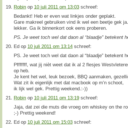
Robin
op
10 juli 2011 om 13:03
schreef:
Bedankt! Heb er even wat linkjes onder geplakt.
Gare makreel gebruiken vind ik wel een beetje gek ja.
lekker. Ga ik binnenkort ook eens proberen.
PS. Je weet toch wel dat daon al “blaadje” betekent h
Ed
op
10 juli 2011 om 13:14
schreef:
PS. Je weet toch wel dat daon al “blaadje” betekent h
Pfffffff, wat jij nièt weet dat ik al 2 flesjes Westvleter
op heb.
Je kent het wel, leuk bezoek, BBQ aanmaken, gezelli
Wat zit ik eigenlijk met dat macbook op m’n schoot,
ik lijk wel gek. Prettig weekend.:-))
Robin
op
10 juli 2011 om 13:19
schreef:
Jaja, dat zei die muts die vroeg om whiskey on the ro
;-) Prettig weekend!
Ed
op
10 juli 2011 om 15:03
schreef: