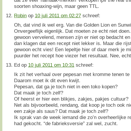
soorten shoaxing-wijn, maar geen TTL.
Robin
op
10 juli 2011 om 02:27
schreef:
Oh, dat vind ik wel erg. Van die Golden Lion en Sun
Onvergeeflijk eigenlijk. Dat moeten ze echt niet doen.
gewoon vervelend, mensen zijn er niet op bedacht en 
dan klagen dat een recept niet lekker is. Maar die rijs
gewoon echt vies! Een lepeltje hier of daar merk je m
puurder het recept hoe viezer het resultaat. Nee, echt
Ed
op
10 juli 2011 om 10:31
schreef:
Ik zit het verhaal over pepesan met kromme tenen te 
Daarom moet ik dit even kwijt.
Pepesan, dat ga je toch niet in een toko kopen?
Dat maak je toch zelf?
Of heerst er hier een blikjes, zakjes, pakjes cultuur?
Net als bijvoorbeeld, rendang, dat koop je toch ook nie
een zakje als saus? Dat maak je toch zelf?
Ik sprak van de week iemand die zo’n overheerlijke 
had gekocht. “de fabrieksversie” zal wel, zucht.