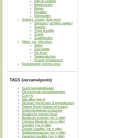
Rijst & Granen
Meelsoorten
Bonen
Noodles
Deegvellen
Snacks, snoep, thee enzo
Dimsum (-achtige hapjes)
Snacks
Thee & koffie
Drank
Zoetigheden
Vlees, vis, tofu enzo
Vlees
Gevogelte
Vis enzo
Sojaproducten
Overig vegetarisch
Keukengerei, kennis enzo
TAGS (verzamelposts)
Sushi benodigdheden
Okonomiyaki benodigdheden
Curry’s
Van alles met ei
Sichuan (gerechten & ingredienten)
Peking Eend (maken of kopen)
Gefermenteerde producten
Aziatische soorten Kool
Basilicum soorten (op ’n rijtje)
Chinese Bieslook (op ’n rijtje)
Gember (op ’n rijtje)
Zwarte zaadjes (op ’n rijtje)
Sojabonensauzen (op ’n rijtje)
Japanse noodles (op ’n rijtje)