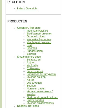
RECEPTEN
Index / Overzicht
PRODUCTEN
Groenten, fruit enzo
Ingemaakt/pickled
Blad/stengel groenten
Groene kruiden
Wortel/knol groenten
Vrucht/peul groenten
Fruit
Bloemen
Paddestoelen
Zeewier
Smaakmakers enzo
Sojasauzen
Azijnen
Kook wijn
Chilisauzen
Bonensauzen
Boemboes & Currypasta
Overige sauzen
Kokos
Olie & vetten
Bouillon
Noten en zaden
Verse smaakmakers /
kruiden
Gedroogde smaakmakers
Suiker soorten
Overige smaakmakers
Noodles, rijst enzo