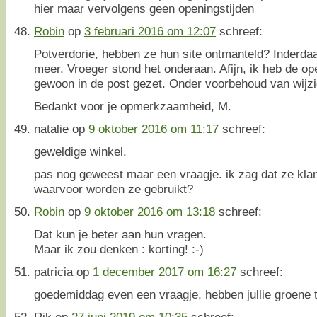
hier maar vervolgens geen openingstijden
Robin
op
3 februari 2016 om 12:07
schreef:
Potverdorie, hebben ze hun site ontmanteld? Inderdaad
meer. Vroeger stond het onderaan. Afijn, ik heb de o
gewoon in de post gezet. Onder voorbehoud van wijz
Bedankt voor je opmerkzaamheid, M.
natalie
op
9 oktober 2016 om 11:17
schreef:
geweldige winkel.
pas nog geweest maar een vraagje. ik zag dat ze kla
waarvoor worden ze gebruikt?
Robin
op
9 oktober 2016 om 13:18
schreef:
Dat kun je beter aan hun vragen.
Maar ik zou denken : korting! :-)
patricia
op
1 december 2017 om 16:27
schreef:
goedemiddag even een vraagje, hebben jullie groene t
Rik
op
27 juni 2019 om 10:35
schreef: