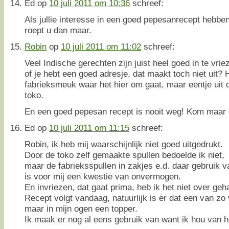
Ed
op
10 juli 2011 om 10:36
schreef:
Als jullie interesse in een goed pepesanrecept hebben
roept u dan maar.
Robin
op
10 juli 2011 om 11:02
schreef:
Veel Indische gerechten zijn juist heel goed in te vrie
of je hebt een goed adresje, dat maakt toch niet uit? H
fabrieksmeuk waar het hier om gaat, maar eentje uit 
toko.
En een goed pepesan recept is nooit weg! Kom maar o
Ed
op
10 juli 2011 om 11:15
schreef:
Robin, ik heb mij waarschijnlijk niet goed uitgedrukt.
Door de toko zelf gemaakte spullen bedoelde ik niet,
maar de fabrieksspullen in zakjes e.d. daar gebruik 
is voor mij een kwestie van onvermogen.
En invriezen, dat gaat prima, heb ik het niet over geh
Recept volgt vandaag, natuurlijk is er dat een van zo 
maar in mijn ogen een topper.
Ik maak er nog al eens gebruik van want ik hou van h