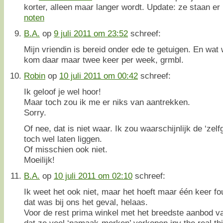
korter, alleen maar langer wordt. Update: ze staan er 
noten
B.A.
op
9 juli 2011 om 23:52
schreef:
Mijn vriendin is bereid onder ede te getuigen. En wat 
kom daar maar twee keer per week, grmbl.
Robin
op
10 juli 2011 om 00:42
schreef:
Ik geloof je wel hoor!
Maar toch zou ik me er niks van aantrekken.
Sorry.
Of nee, dat is niet waar. Ik zou waarschijnlijk de ‘ze
toch wel laten liggen.
Of misschien ook niet.
Moeilijk!
B.A.
op
10 juli 2011 om 02:10
schreef:
Ik weet het ook niet, maar het hoeft maar één keer fou
dat was bij ons het geval, helaas.
Voor de rest prima winkel met het breedste aanbod v
dat ze veel ‘namaak-merken’ verkopen ipv the real thi