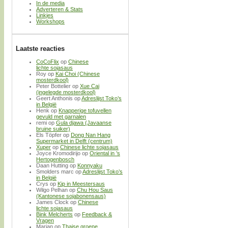
In de media
Adverteren & Stats
Linkjes
Workshops
Laatste reacties
CoCoFlix
op
Chinese
lichte sojasaus
Roy
op
Kai Choi (Chinese
mosterdkool)
Peter Bottelier
op
Xue Cai
(ingelegde mosterdkool)
Geert Anthonis
op
Adreslijst Toko’s
in België
Henk
op
Knapperige tofuvellen
gevuld met garnalen
remi
op
Gula djawa (Javaanse
bruine suiker)
Els Töpfer
op
Dong Nan Hang
Supermarket in Delft (centrum)
Xuper
op
Chinese lichte sojasaus
Joyce Kromodirijo
op
Oriental in ’s
Hertogenbosch
Daan Hutting
op
Konnyaku
Smolders marc
op
Adreslijst Toko’s
in België
Crys
op
Kip in Meestersaus
Wilgo Pelhan
op
Chu Hou Saus
(Kantonese sojabonensaus)
James Clock
op
Chinese
lichte sojasaus
Bink Melcherts
op
Feedback &
Vragen
Marjan
op
Thaise groene