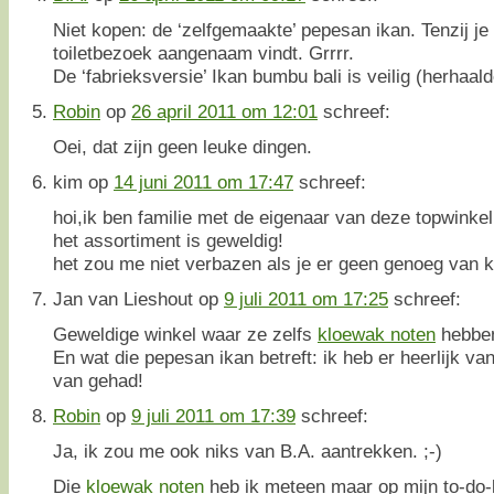
Niet kopen: de ‘zelfgemaakte’ pepesan ikan. Tenzij je
toiletbezoek aangenaam vindt. Grrrr.
De ‘fabrieksversie’ Ikan bumbu bali is veilig (herhaalde
Robin
op
26 april 2011 om 12:01
schreef:
Oei, dat zijn geen leuke dingen.
kim
op
14 juni 2011 om 17:47
schreef:
hoi,ik ben familie met de eigenaar van deze topwinkel
het assortiment is geweldig!
het zou me niet verbazen als je er geen genoeg van kr
Jan van Lieshout
op
9 juli 2011 om 17:25
schreef:
Geweldige winkel waar ze zelfs
kloewak noten
hebben,
En wat die pepesan ikan betreft: ik heb er heerlijk va
van gehad!
Robin
op
9 juli 2011 om 17:39
schreef:
Ja, ik zou me ook niks van B.A. aantrekken. ;-)
Die
kloewak noten
heb ik meteen maar op mijn to-do-li