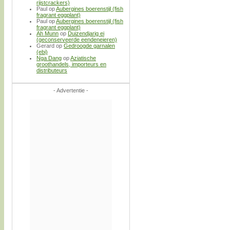
rijstcrackers)
Paul
op
Aubergines boerenstijl (fish
fragrant eggplant)
Paul
op
Aubergines boerenstijl (fish
fragrant eggplant)
Ah Munn
op
Duizendjarig ei
(geconserveerde eendeneieren)
Gerard
op
Gedroogde garnalen
(ebi)
Nga Dang
op
Aziatische
groothandels, importeurs en
distributeurs
- Advertentie -