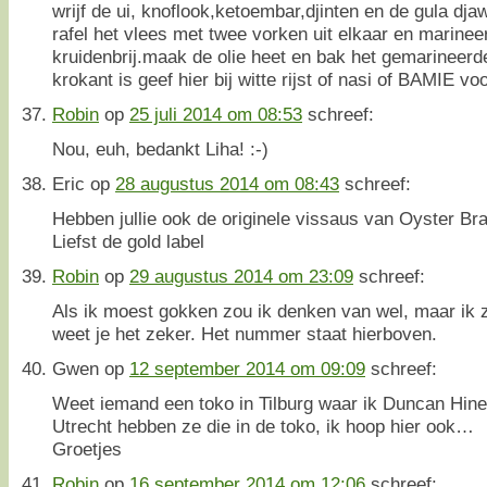
wrijf de ui, knoflook,ketoembar,djinten en de gula djaw
rafel het vlees met twee vorken uit elkaar en marineer 
kruidenbrij.maak de olie heet en bak het gemarineerde 
krokant is geef hier bij witte rijst of nasi of BAMIE v
Robin
op
25 juli 2014 om 08:53
schreef:
Nou, euh, bedankt Liha! :-)
Eric
op
28 augustus 2014 om 08:43
schreef:
Hebben jullie ook de originele vissaus van Oyster Br
Liefst de gold label
Robin
op
29 augustus 2014 om 23:09
schreef:
Als ik moest gokken zou ik denken van wel, maar ik 
weet je het zeker. Het nummer staat hierboven.
Gwen
op
12 september 2014 om 09:09
schreef:
Weet iemand een toko in Tilburg waar ik Duncan Hin
Utrecht hebben ze die in de toko, ik hoop hier ook…
Groetjes
Robin
op
16 september 2014 om 12:06
schreef: