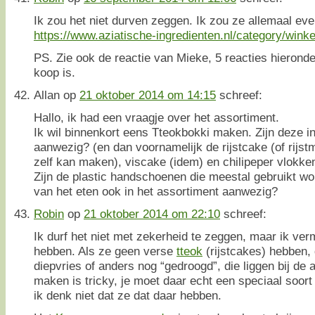
Ik zou het niet durven zeggen. Ik zou ze allemaal eve
https://www.aziatische-ingredienten.nl/category/winkel
PS. Zie ook de reactie van Mieke, 5 reacties hieronder.
koop is.
Allan
op
21 oktober 2014 om 14:15
schreef:
Hallo, ik had een vraagje over het assortiment.
Ik wil binnenkort eens Tteokbokki maken. Zijn deze i
aanwezig? (en dan voornamelijk de rijstcake (of rijstme
zelf kan maken), viscake (idem) en chilipeper vlokken
Zijn de plastic handschoenen die meestal gebruikt wo
van het eten ook in het assortiment aanwezig?
Robin
op
21 oktober 2014 om 22:10
schreef:
Ik durf het niet met zekerheid te zeggen, maar ik ver
hebben. Als ze geen verse
tteok
(rijstcakes) hebben,
diepvries of anders nog “gedroogd”, die liggen bij de 
maken is tricky, je moet daar echt een speciaal soort
ik denk niet dat ze dat daar hebben.