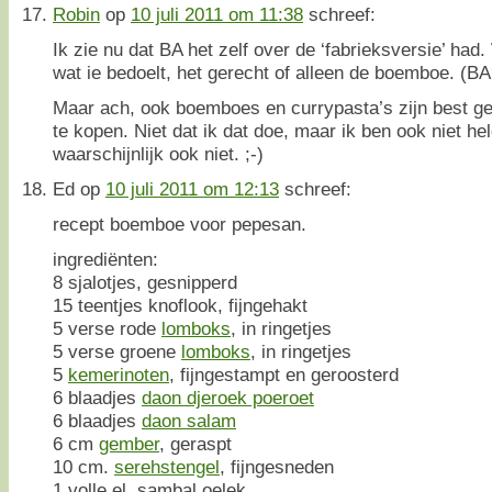
Robin
op
10 juli 2011 om 11:38
schreef:
Ik zie nu dat BA het zelf over de ‘fabrieksversie’ had.
wat ie bedoelt, het gerecht of alleen de boemboe. (BA
Maar ach, ook boemboes en currypasta’s zijn best ge
te kopen. Niet dat ik dat doe, maar ik ben ook niet hel
waarschijnlijk ook niet. ;-)
Ed
op
10 juli 2011 om 12:13
schreef:
recept boemboe voor pepesan.
ingrediënten:
8 sjalotjes, gesnipperd
15 teentjes knoflook, fijngehakt
5 verse rode
lomboks
, in ringetjes
5 verse groene
lomboks
, in ringetjes
5
kemerinoten
, fijngestampt en geroosterd
6 blaadjes
daon djeroek poeroet
6 blaadjes
daon salam
6 cm
gember
, geraspt
10 cm.
serehstengel
, fijngesneden
1 volle el. sambal oelek