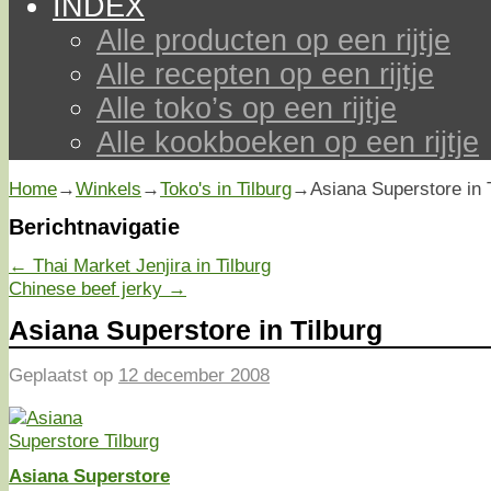
INDEX
Alle producten op een rijtje
Alle recepten op een rijtje
Alle toko’s op een rijtje
Alle kookboeken op een rijtje
Home
→
Winkels
→
Toko's in Tilburg
→
Asiana Superstore in 
Berichtnavigatie
←
Thai Market Jenjira in Tilburg
Chinese beef jerky
→
Asiana Superstore in Tilburg
Geplaatst op
12 december 2008
Asiana Superstore