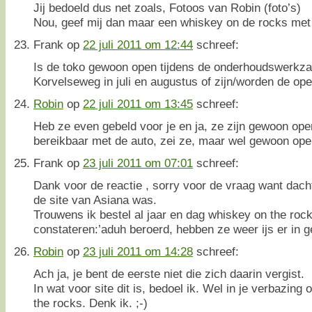
Jij bedoeld dus net zoals, Fotoos van Robin (foto’s)
Nou, geef mij dan maar een whiskey on de rocks met 
Frank
op
22 juli 2011 om 12:44
schreef:
Is de toko gewoon open tijdens de onderhoudswerk
Korvelseweg in juli en augustus of zijn/worden de op
Robin
op
22 juli 2011 om 13:45
schreef:
Heb ze even gebeld voor je en ja, ze zijn gewoon ope
bereikbaar met de auto, zei ze, maar wel gewoon ope
Frank
op
23 juli 2011 om 07:01
schreef:
Dank voor de reactie , sorry voor de vraag want dacht
de site van Asiana was.
Trouwens ik bestel al jaar en dag whiskey on the roc
constateren:’aduh beroerd, hebben ze weer ijs er in g
Robin
op
23 juli 2011 om 14:28
schreef:
Ach ja, je bent de eerste niet die zich daarin vergist.
In wat voor site dit is, bedoel ik. Wel in je verbazing 
the rocks. Denk ik. ;-)