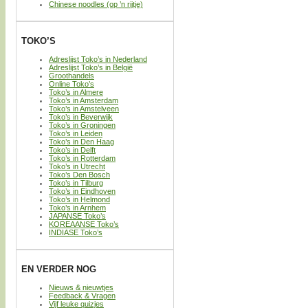
Chinese noodles (op ’n rijtje)
TOKO’S
Adreslijst Toko’s in Nederland
Adreslijst Toko’s in België
Groothandels
Online Toko’s
Toko’s in Almere
Toko’s in Amsterdam
Toko’s in Amstelveen
Toko’s in Beverwijk
Toko’s in Groningen
Toko’s in Leiden
Toko’s in Den Haag
Toko’s in Delft
Toko’s in Rotterdam
Toko’s in Utrecht
Toko’s Den Bosch
Toko’s in Tilburg
Toko’s in Eindhoven
Toko’s in Helmond
Toko’s in Arnhem
JAPANSE Toko’s
KOREAANSE Toko’s
INDIASE Toko’s
EN VERDER NOG
Nieuws & nieuwtjes
Feedback & Vragen
Vijf leuke quizjes