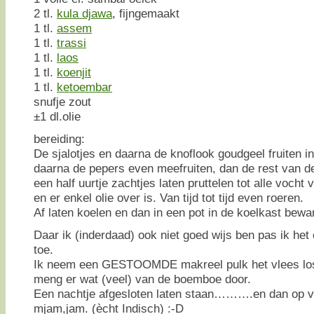
2 tl.
kula djawa
, fijngemaakt
1 tl.
assem
1 tl.
trassi
1 tl.
laos
1 tl.
koenjit
1 tl.
ketoembar
snufje zout
±1 dl.olie
bereiding:
De sjalotjes en daarna de knoflook goudgeel fruiten in
daarna de pepers even meefruiten, dan de rest van d
een half uurtje zachtjes laten pruttelen tot alle vocht
en er enkel olie over is. Van tijd tot tijd even roeren.
Af laten koelen en dan in een pot in de koelkast bewa
Daar ik (inderdaad) ook niet goed wijs ben pas ik het
toe.
Ik neem een GESTOOMDE makreel pulk het vlees lo
meng er wat (veel) van de boemboe door.
Een nachtje afgesloten laten staan……….en dan op v
mjam,jam. (ècht Indisch) :-D