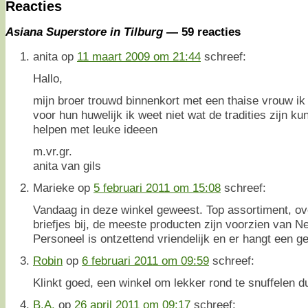
Reacties
Asiana Superstore in Tilburg
— 59 reacties
anita
op
11 maart 2009 om 21:44
schreef:
Hallo,
mijn broer trouwd binnenkort met een thaise vrouw ik
voor hun huwelijk ik weet niet wat de tradities zijn kunn
helpen met leuke ideeen
m.vr.gr.
anita van gils
Marieke
op
5 februari 2011 om 15:08
schreef:
Vandaag in deze winkel geweest. Top assortiment, o
briefjes bij, de meeste producten zijn voorzien van N
Personeel is ontzettend vriendelijk en er hangt een ge
Robin
op
6 februari 2011 om 09:59
schreef:
Klinkt goed, een winkel om lekker rond te snuffelen d
B.A.
op
26 april 2011 om 09:17
schreef: