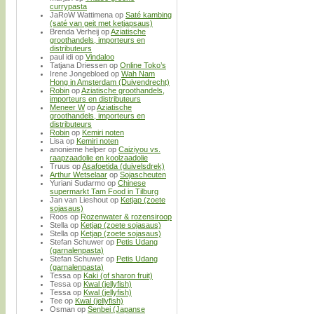
currypasta
JaRoW Wattimena
op
Saté kambing
(saté van geit met ketjapsaus)
Brenda Verheij
op
Aziatische
groothandels, importeurs en
distributeurs
paul idi
op
Vindaloo
Tatjana Driessen
op
Online Toko’s
Irene Jongebloed
op
Wah Nam
Hong in Amsterdam (Duivendrecht)
Robin
op
Aziatische groothandels,
importeurs en distributeurs
Meneer W
op
Aziatische
groothandels, importeurs en
distributeurs
Robin
op
Kemiri noten
Lisa
op
Kemiri noten
anonieme helper
op
Caiziyou vs.
raapzaadolie en koolzaadolie
Truus
op
Asafoetida (duivelsdrek)
Arthur Wetselaar
op
Sojascheuten
Yuriani Sudarmo
op
Chinese
supermarkt Tam Food in Tilburg
Jan van Lieshout
op
Ketjap (zoete
sojasaus)
Roos
op
Rozenwater & rozensiroop
Stella
op
Ketjap (zoete sojasaus)
Stella
op
Ketjap (zoete sojasaus)
Stefan Schuwer
op
Petis Udang
(garnalenpasta)
Stefan Schuwer
op
Petis Udang
(garnalenpasta)
Tessa
op
Kaki (of sharon fruit)
Tessa
op
Kwal (jellyfish)
Tessa
op
Kwal (jellyfish)
Tee
op
Kwal (jellyfish)
Osman
op
Senbei (Japanse