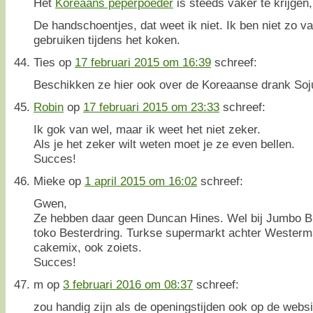
Het
Koreaans peperpoeder
is steeds vaker te krijgen,
De handschoentjes, dat weet ik niet. Ik ben niet zo 
gebruiken tijdens het koken.
Ties
op
17 februari 2015 om 16:39
schreef:
Beschikken ze hier ook over de Koreaanse drank Soj
Robin
op
17 februari 2015 om 23:33
schreef:
Ik gok van wel, maar ik weet het niet zeker.
Als je het zeker wilt weten moet je ze even bellen.
Succes!
Mieke
op
1 april 2015 om 16:02
schreef:
Gwen,
Ze hebben daar geen Duncan Hines. Wel bij Jumbo Br
toko Besterdring. Turkse supermarkt achter Westerm
cakemix, ook zoiets.
Succes!
m
op
3 februari 2016 om 08:37
schreef:
zou handig zijn als de openingstijden ook op de websit