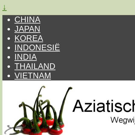
↓
CHINA
JAPAN
KOREA
INDONESIË
INDIA
THAILAND
VIETNAM