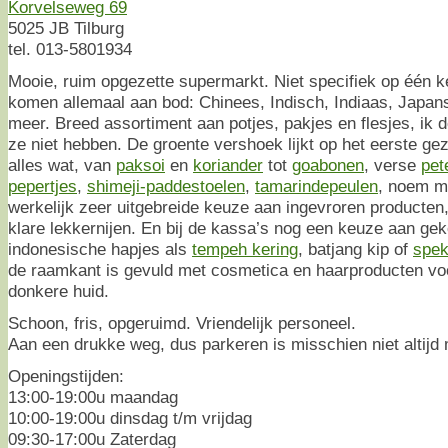
Korvelseweg 69
5025 JB Tilburg
tel. 013-5801934
Mooie, ruim opgezette supermarkt. Niet specifiek op één k
komen allemaal aan bod: Chinees, Indisch, Indiaas, Japan
meer. Breed assortiment aan potjes, pakjes en flesjes, ik d
ze niet hebben. De groente vershoek lijkt op het eerste gez
alles wat, van
paksoi
en
koriander
tot
goabonen
, verse
pet
pepertjes
,
shimeji-paddestoelen
,
tamarindepeulen
, noem m
werkelijk zeer uitgebreide keuze aan ingevroren producten,
klare lekkernijen. En bij de kassa’s nog een keuze aan gek
indonesische hapjes als
tempeh kering
, batjang kip of
spe
de raamkant is gevuld met cosmetica en haarproducten v
donkere huid.
Schoon, fris, opgeruimd. Vriendelijk personeel.
Aan een drukke weg, dus parkeren is misschien niet altijd 
Openingstijden:
13:00-19:00u maandag
10:00-19:00u dinsdag t/m vrijdag
09:30-17:00u Zaterdag