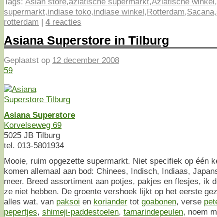
Tags:
Asian store
,
aziatische supermarkt
,
Aziatische winkel
,
supermarkt
,
indiase toko
,
indiase winkel
,
Rotterdam
,
Sacana
,
rotterdam
|
4
reacties
Asiana Superstore in Tilburg
Geplaatst op
12 december 2008
59
Asiana Superstore
Korvelseweg 69
5025 JB Tilburg
tel. 013-5801934
Mooie, ruim opgezette supermarkt. Niet specifiek op één k
komen allemaal aan bod: Chinees, Indisch, Indiaas, Japan
meer. Breed assortiment aan potjes, pakjes en flesjes, ik d
ze niet hebben. De groente vershoek lijkt op het eerste gez
alles wat, van
paksoi
en
koriander
tot
goabonen
, verse
pet
pepertjes
,
shimeji-paddestoelen
,
tamarindepeulen
, noem m