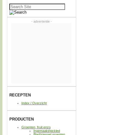
Zoeken
naar:
- advertentie -
RECEPTEN
Index / Overzicht
PRODUCTEN
Groenten, fruit enzo
Ingemaakt/pickled
Blad/stengel groenten