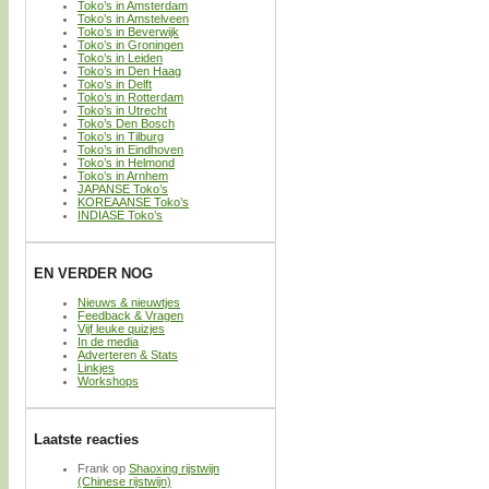
Toko’s in Amsterdam
Toko’s in Amstelveen
Toko’s in Beverwijk
Toko’s in Groningen
Toko’s in Leiden
Toko’s in Den Haag
Toko’s in Delft
Toko’s in Rotterdam
Toko’s in Utrecht
Toko’s Den Bosch
Toko’s in Tilburg
Toko’s in Eindhoven
Toko’s in Helmond
Toko’s in Arnhem
JAPANSE Toko’s
KOREAANSE Toko’s
INDIASE Toko’s
EN VERDER NOG
Nieuws & nieuwtjes
Feedback & Vragen
Vijf leuke quizjes
In de media
Adverteren & Stats
Linkjes
Workshops
Laatste reacties
Frank
op
Shaoxing rijstwijn
(Chinese rijstwijn)