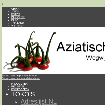
↓
CHINA
JAPAN
KOREA
INDONESIË
INDIA
THAILAND
VIETNAM
Spring naar de primaire inhoud
Spring naar de secundaire inhoud
PRODUCTEN
RECEPTEN
KOOKBOEKEN
TOKO’S
Adreslijst NL