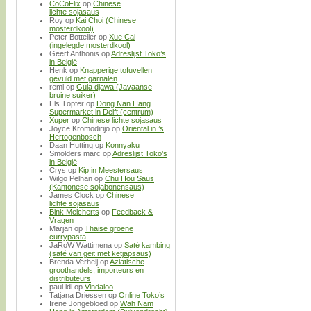
CoCoFlix
op
Chinese
lichte sojasaus
Roy
op
Kai Choi (Chinese
mosterdkool)
Peter Bottelier
op
Xue Cai
(ingelegde mosterdkool)
Geert Anthonis
op
Adreslijst Toko’s
in België
Henk
op
Knapperige tofuvellen
gevuld met garnalen
remi
op
Gula djawa (Javaanse
bruine suiker)
Els Töpfer
op
Dong Nan Hang
Supermarket in Delft (centrum)
Xuper
op
Chinese lichte sojasaus
Joyce Kromodirijo
op
Oriental in ’s
Hertogenbosch
Daan Hutting
op
Konnyaku
Smolders marc
op
Adreslijst Toko’s
in België
Crys
op
Kip in Meestersaus
Wilgo Pelhan
op
Chu Hou Saus
(Kantonese sojabonensaus)
James Clock
op
Chinese
lichte sojasaus
Bink Melcherts
op
Feedback &
Vragen
Marjan
op
Thaise groene
currypasta
JaRoW Wattimena
op
Saté kambing
(saté van geit met ketjapsaus)
Brenda Verheij
op
Aziatische
groothandels, importeurs en
distributeurs
paul idi
op
Vindaloo
Tatjana Driessen
op
Online Toko’s
Irene Jongebloed
op
Wah Nam