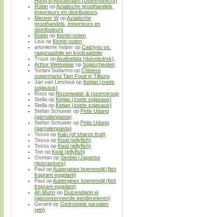
Hong in Amsterdam (Duivendrecht)
Robin
op
Aziatische groothandels,
importeurs en distributeurs
Meneer W
op
Aziatische
groothandels, importeurs en
distributeurs
Robin
op
Kemiri noten
Lisa
op
Kemiri noten
anonieme helper
op
Caiziyou vs.
raapzaadolie en koolzaadolie
Truus
op
Asafoetida (duivelsdrek)
Arthur Wetselaar
op
Sojascheuten
Yuriani Sudarmo
op
Chinese
supermarkt Tam Food in Tilburg
Jan van Lieshout
op
Ketjap (zoete
sojasaus)
Roos
op
Rozenwater & rozensiroop
Stella
op
Ketjap (zoete sojasaus)
Stella
op
Ketjap (zoete sojasaus)
Stefan Schuwer
op
Petis Udang
(garnalenpasta)
Stefan Schuwer
op
Petis Udang
(garnalenpasta)
Tessa
op
Kaki (of sharon fruit)
Tessa
op
Kwal (jellyfish)
Tessa
op
Kwal (jellyfish)
Tee
op
Kwal (jellyfish)
Osman
op
Senbei (Japanse
rijstcrackers)
Paul
op
Aubergines boerenstijl (fish
fragrant eggplant)
Paul
op
Aubergines boerenstijl (fish
fragrant eggplant)
Ah Munn
op
Duizendjarig ei
(geconserveerde eendeneieren)
Gerard
op
Gedroogde garnalen
(ebi)