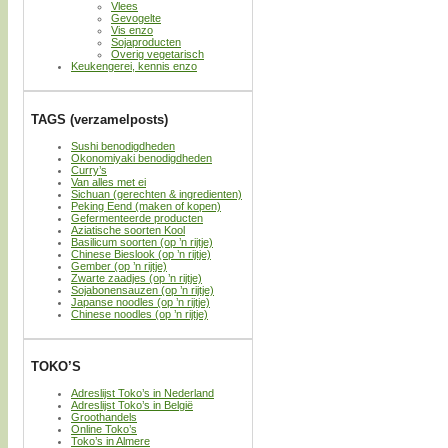
Vlees
Gevogelte
Vis enzo
Sojaproducten
Overig vegetarisch
Keukengerei, kennis enzo
TAGS (verzamelposts)
Sushi benodigdheden
Okonomiyaki benodigdheden
Curry’s
Van alles met ei
Sichuan (gerechten & ingredienten)
Peking Eend (maken of kopen)
Gefermenteerde producten
Aziatische soorten Kool
Basilicum soorten (op ’n rijtje)
Chinese Bieslook (op ’n rijtje)
Gember (op ’n rijtje)
Zwarte zaadjes (op ’n rijtje)
Sojabonensauzen (op ’n rijtje)
Japanse noodles (op ’n rijtje)
Chinese noodles (op ’n rijtje)
TOKO’S
Adreslijst Toko’s in Nederland
Adreslijst Toko’s in België
Groothandels
Online Toko’s
Toko’s in Almere