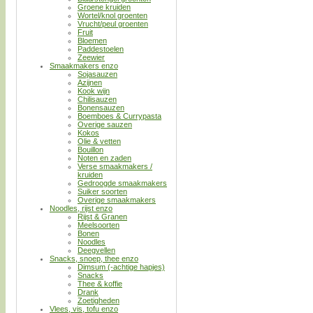
Groene kruiden
Wortel/knol groenten
Vrucht/peul groenten
Fruit
Bloemen
Paddestoelen
Zeewier
Smaakmakers enzo
Sojasauzen
Azijnen
Kook wijn
Chilisauzen
Bonensauzen
Boemboes & Currypasta
Overige sauzen
Kokos
Olie & vetten
Bouillon
Noten en zaden
Verse smaakmakers /
kruiden
Gedroogde smaakmakers
Suiker soorten
Overige smaakmakers
Noodles, rijst enzo
Rijst & Granen
Meelsoorten
Bonen
Noodles
Deegvellen
Snacks, snoep, thee enzo
Dimsum (-achtige hapjes)
Snacks
Thee & koffie
Drank
Zoetigheden
Vlees, vis, tofu enzo