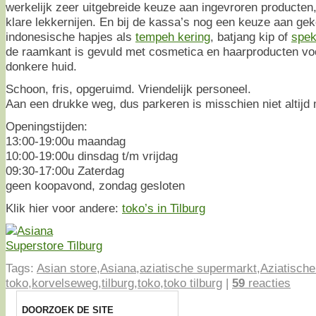
werkelijk zeer uitgebreide keuze aan ingevroren producten,
klare lekkernijen. En bij de kassa’s nog een keuze aan gek
indonesische hapjes als
tempeh kering
, batjang kip of
spe
de raamkant is gevuld met cosmetica en haarproducten v
donkere huid.
Schoon, fris, opgeruimd. Vriendelijk personeel.
Aan een drukke weg, dus parkeren is misschien niet altijd 
Openingstijden:
13:00-19:00u maandag
10:00-19:00u dinsdag t/m vrijdag
09:30-17:00u Zaterdag
geen koopavond, zondag gesloten
Klik hier voor andere:
toko’s in Tilburg
Tags:
Asian store
,
Asiana
,
aziatische supermarkt
,
Aziatische
toko
,
korvelseweg
,
tilburg
,
toko
,
toko tilburg
|
59
reacties
DOORZOEK DE SITE