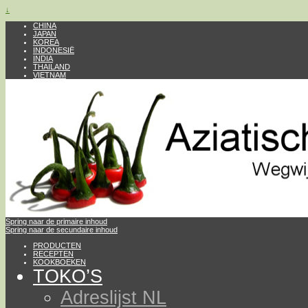
↓
CHINA
JAPAN
KOREA
INDONESIË
INDIA
THAILAND
VIETNAM
Spring naar de primaire inhoud
Spring naar de secundaire inhoud
PRODUCTEN
RECEPTEN
KOOKBOEKEN
TOKO’S
Adreslijst NL