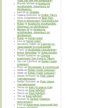
(saté van geit met ketjapsaus)
Brenda Verheij
op
Aziatische
groothandels, importeurs en
distributeurs
paul idi
op
Vindaloo
Tatjana Driessen
op
Online Toko’s
Irene Jongebloed
op
Wah Nam
Hong in Amsterdam (Duivendrecht)
Robin
op
Aziatische groothandels,
importeurs en distributeurs
Meneer W
op
Aziatische
groothandels, importeurs en
distributeurs
Robin
op
Kemiri noten
Lisa
op
Kemiri noten
anonieme helper
op
Caiziyou vs.
raapzaadolie en koolzaadolie
Truus
op
Asafoetida (duivelsdrek)
Arthur Wetselaar
op
Sojascheuten
Yuriani Sudarmo
op
Chinese
supermarkt Tam Food in Tilburg
Jan van Lieshout
op
Ketjap (zoete
sojasaus)
Roos
op
Rozenwater & rozensiroop
Stella
op
Ketjap (zoete sojasaus)
Stella
op
Ketjap (zoete sojasaus)
Stefan Schuwer
op
Petis Udang
(garnalenpasta)
Stefan Schuwer
op
Petis Udang
(garnalenpasta)
Tessa
op
Kaki (of sharon fruit)
Tessa
op
Kwal (jellyfish)
Tessa
op
Kwal (jellyfish)
Tee
op
Kwal (jellyfish)
Osman
op
Senbei (Japanse
rijstcrackers)
Paul
op
Aubergines boerenstijl (fish
fragrant eggplant)