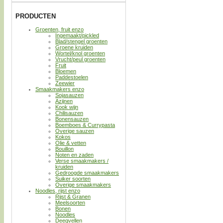
PRODUCTEN
Groenten, fruit enzo
Ingemaakt/pickled
Blad/stengel groenten
Groene kruiden
Wortel/knol groenten
Vrucht/peul groenten
Fruit
Bloemen
Paddestoelen
Zeewier
Smaakmakers enzo
Sojasauzen
Azijnen
Kook wijn
Chilisauzen
Bonensauzen
Boemboes & Currypasta
Overige sauzen
Kokos
Olie & vetten
Bouillon
Noten en zaden
Verse smaakmakers /
kruiden
Gedroogde smaakmakers
Suiker soorten
Overige smaakmakers
Noodles, rijst enzo
Rijst & Granen
Meelsoorten
Bonen
Noodles
Deegvellen