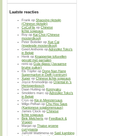
Laatste reacties
Frank
op
Shaoxing rijstwijn
(Chinese rijstwijn)
CoCoFlix
op
Chinese
lichte sojasaus
Roy
op
Kai Choi (Chinese
mosterdkool)
Peter Bottelier
op
Xue Cai
(ingelegde mosterdkool)
Geert Anthonis
op
Adreslijst Toko’s
in België
Henk
op
Knapperige tofuvellen
gevuld met garnalen
remi
op
Gula djawa (Javaanse
bruine suiker)
Els Töpfer
op
Dong Nan Hang
Supermarket in Delft (centrum)
Xuper
op
Chinese lichte sojasaus
Joyce Kromodirijo
op
Oriental in ’s
Hertogenbosch
Daan Hutting
op
Konnyaku
Smolders marc
op
Adreslijst Toko’s
in België
Crys
op
Kip in Meestersaus
Wilgo Pelhan
op
Chu Hou Saus
(Kantonese sojabonensaus)
James Clock
op
Chinese
lichte sojasaus
Bink Melcherts
op
Feedback &
Vragen
Marjan
op
Thaise groene
currypasta
JaRoW Wattimena
op
Saté kambing