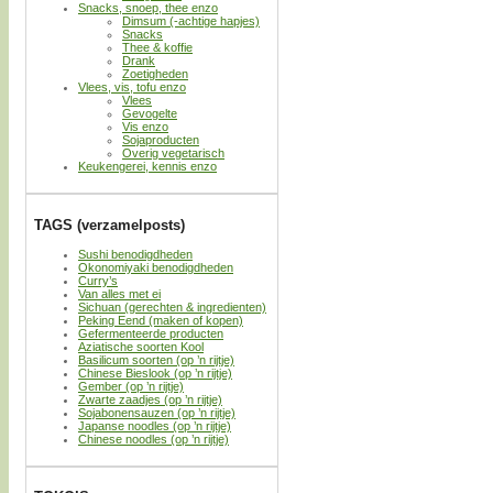
Snacks, snoep, thee enzo
Dimsum (-achtige hapjes)
Snacks
Thee & koffie
Drank
Zoetigheden
Vlees, vis, tofu enzo
Vlees
Gevogelte
Vis enzo
Sojaproducten
Overig vegetarisch
Keukengerei, kennis enzo
TAGS (verzamelposts)
Sushi benodigdheden
Okonomiyaki benodigdheden
Curry’s
Van alles met ei
Sichuan (gerechten & ingredienten)
Peking Eend (maken of kopen)
Gefermenteerde producten
Aziatische soorten Kool
Basilicum soorten (op ’n rijtje)
Chinese Bieslook (op ’n rijtje)
Gember (op ’n rijtje)
Zwarte zaadjes (op ’n rijtje)
Sojabonensauzen (op ’n rijtje)
Japanse noodles (op ’n rijtje)
Chinese noodles (op ’n rijtje)