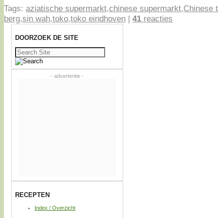
Tags:
aziatische supermarkt
,
chinese supermarkt
,
Chinese 
berg
,
sin wah
,
toko
,
toko eindhoven
|
41
reacties
DOORZOEK DE SITE
Zoeken
naar:
- advertentie -
RECEPTEN
Index / Overzicht