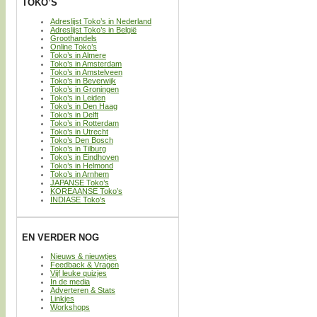
TOKO’S
Adreslijst Toko’s in Nederland
Adreslijst Toko’s in België
Groothandels
Online Toko’s
Toko’s in Almere
Toko’s in Amsterdam
Toko’s in Amstelveen
Toko’s in Beverwijk
Toko’s in Groningen
Toko’s in Leiden
Toko’s in Den Haag
Toko’s in Delft
Toko’s in Rotterdam
Toko’s in Utrecht
Toko’s Den Bosch
Toko’s in Tilburg
Toko’s in Eindhoven
Toko’s in Helmond
Toko’s in Arnhem
JAPANSE Toko’s
KOREAANSE Toko’s
INDIASE Toko’s
EN VERDER NOG
Nieuws & nieuwtjes
Feedback & Vragen
Vijf leuke quizjes
In de media
Adverteren & Stats
Linkjes
Workshops