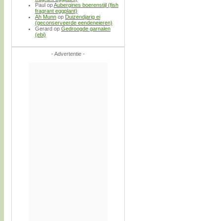
Paul
op
Aubergines boerenstijl (fish
fragrant eggplant)
Ah Munn
op
Duizendjarig ei
(geconserveerde eendeneieren)
Gerard
op
Gedroogde garnalen
(ebi)
- Advertentie -