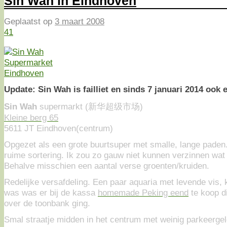
Sin Wah in Eindhoven
Geplaatst op
3 maart 2008
41
Update: Sin Wah is failliet en sinds 7 januari 2014 ook 
Sin Wah
supermarkt (新华超级市场)
Kleine berg 65
5611 JT Eindhoven(centrum)
Opgezet als een grote buurtsuper met smalle, lange pade
ruime sortering. Ik zou zo gauw niet kunnen verzinnen wat
Behalve misschien een aantal verse groenten/kruiden.
Redelijke versafdeling. Een paar aquaria met levende vis, k
was was er bij de kassa
homemade Peking eend
te koop d
over de toonbank ging.
Smal straatje midden in het centrum met weinig parkeerge