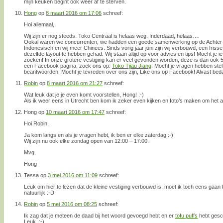
mijn keuken begint ook weer af te sterven.
Hong
op
8 maart 2016 om 17:06
schreef:
Hoi allemaal,
Wij zijn er nog steeds. Toko Centraal is helaas weg. Inderdaad, helaas….
Ookal waren we concurrenten, we hadden een goede samenwerking op de Achter C
Indonesisch en wij meer Chinees. Sinds vorig jaar juni zijn wij verbouwd, een friss
dezelfde layout te hebben gehad. Wij staan altijd op voor advies en tips! Mocht je i
zoeken! In onze grotere vestiging kan er veel gevonden worden, deze is dan ook 5
een Facebook pagina, zoek ons op:
Toko Tjiau Jiang
. Mocht je vragen hebben stel
beantwoorden! Mocht je tevreden over ons zijn, Like ons op Facebook! Alvast beda
Robin
op
8 maart 2016 om 21:27
schreef:
Wat leuk dat je je even komt voorstellen, Hong! :-)
Als ik weer eens in Utrecht ben kom ik zeker even kijken en foto’s maken om het ar
Hong
op
10 maart 2016 om 17:47
schreef:
Hoi Robin,
Ja kom langs en als je vragen hebt, ik ben er elke zaterdag :-)
Wij zijn nu ook elke zondag open van 12:00 – 17:00.
Mvg,
Hong
Tessa
op
3 mei 2016 om 11:09
schreef:
Leuk om hier te lezen dat de kleine vestiging verbouwd is, moet ik toch eens gaan
natuurlijk :-D
Robin
op
5 mei 2016 om 08:25
schreef:
Ik zag dat je meteen de daad bij het woord gevoegd hebt en er
tofu puffs
hebt gesc
Leuk. :-)