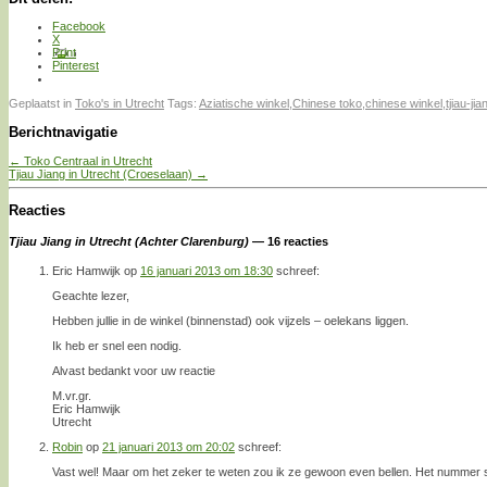
Facebook
X
Print
Pinterest
Geplaatst in
Toko's in Utrecht
Tags:
Aziatische winkel
,
Chinese toko
,
chinese winkel
,
tjiau-jia
Berichtnavigatie
←
Toko Centraal in Utrecht
Tjiau Jiang in Utrecht (Croeselaan)
→
Reacties
Tjiau Jiang in Utrecht (Achter Clarenburg)
— 16 reacties
Eric Hamwijk
op
16 januari 2013 om 18:30
schreef:
Geachte lezer,
Hebben jullie in de winkel (binnenstad) ook vijzels – oelekans liggen.
Ik heb er snel een nodig.
Alvast bedankt voor uw reactie
M.vr.gr.
Eric Hamwijk
Utrecht
Robin
op
21 januari 2013 om 20:02
schreef:
Vast wel! Maar om het zeker te weten zou ik ze gewoon even bellen. Het nummer s