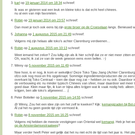
karl
op
19 januari 2014 om 18:34
schreef:
Ik was er gisteren wat een leuk en kleine toko is dat echt heel chinees.
nu al een van mijn favorieten.
Robin
op
19 januari 2014 om 23:57
schreef:
Dan moet je toch ook eens bij zijn
grote broer op de Croeselaan
langs. Benieuwd wa
Johanna
op
1 augustus 2015 om 21:49
schreef:
Volgens mij zijn helaas alle toko’s achter Clarenburg verdwenen…
Robin
op
2 augustus 2015 om 10:13
schreef:
Weet iemand het zeker? Zou lullig zijn als ik hier schrijf dat ze er niet meer zitten
Oh, wacht, ik zal ze van de week gewoon eens even bellen. :-)
Winny
op
5 november 2015 om 11:49
schreef:
Nee hoor, is er nog, ik kom er wekelijks! Deze Toko Tjiau Jiang (Achter Clarenburg)
ofzo ook nog mooi en fris opgeknapt. Sommige ingrediënten/producten die ze eers
overkant bij Toko Centraal – toen die daar nog zat – hebben ze nu ook. Daardoor i
de verbouwing etc nu minder typisch Chinees van sfeer, maar daardoor wel meer to
goed daar. Klein maar fijn, ik kan er bijna alles krijgen wat ik vaak nodig heb. alleen
krijgen, ben alle toko’s afgeweest… ;(
Peter Bottelier
op
5 november 2015 om 14:55
schreef:
@ Winny, Zou het een idee zijn om het zelf te kweken? Kijk:
kemangizaden bij Bol
Al zal het nu geen goede tijd zijn vermoed ik.
Robin
op
8 november 2015 om 16:25
schreef:
Volgens mij hebben de meeste vestigingen van Oriental wel
kemangi
. Heb je het w
op de Amsterdamsestraatweg
?
Maar verder heeft Peter wel gelijk dat het nu niet echt de tijd van het jaar is. Het p