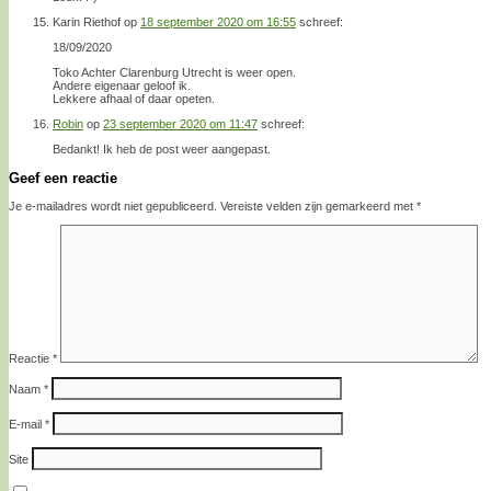
Karin Riethof
op
18 september 2020 om 16:55
schreef:
18/09/2020
Toko Achter Clarenburg Utrecht is weer open.
Andere eigenaar geloof ik.
Lekkere afhaal of daar opeten.
Robin
op
23 september 2020 om 11:47
schreef:
Bedankt! Ik heb de post weer aangepast.
Geef een reactie
Je e-mailadres wordt niet gepubliceerd.
Vereiste velden zijn gemarkeerd met
*
Reactie
*
Naam
*
E-mail
*
Site