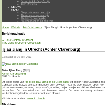
Bezochte toko’s op ’n rijtje
Toko Reviews
NIEUWS
INDEX
Alle producten op een rijtje
Alle recepten op een rijtje
Alle toko’s op een rijtje
Alle kookboeken op een rijtje
Home
→
Winkels
→
Toko's in Utrecht
→
Tjiau Jiang in Utrecht (Achter Clarenburg)
Berichtnavigatie
←
Toko Centraal in Utrecht
Tjiau Jiang in Utrecht (Croeselaan)
→
Tjiau Jiang in Utrecht (Achter Clarenburg)
Geplaatst op
30 april 2011
Toko Tjiau Jiang
(朝阳)
Achter Clarenburg 55
3511 JH Utrecht
Dit kleine zusje van “
de grote Tjiau Jiang op de Croeselaan
” zit achter Hoog Catherijne, t
Centraal. Zij is in 2020 een paar maanden dicht geweest, maar nu weer gewoon open. Niet
tjokvol sojasauzen, vissaus, currypasta’s, noodles, potjes, zakjes en blikken. Veel meer da
verwachten. Een paar vrieskisten met dimsum en snacks. Een selectie verse groenten en k
keukenbenodigdheden. Je kunt er ook eten afhalen.
Klik hier voor andere:
toko’s in Utrecht
Dit delen: