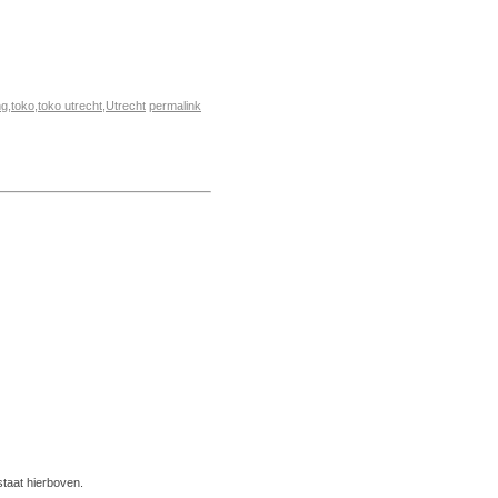
ng
,
toko
,
toko utrecht
,
Utrecht
permalink
taat hierboven.