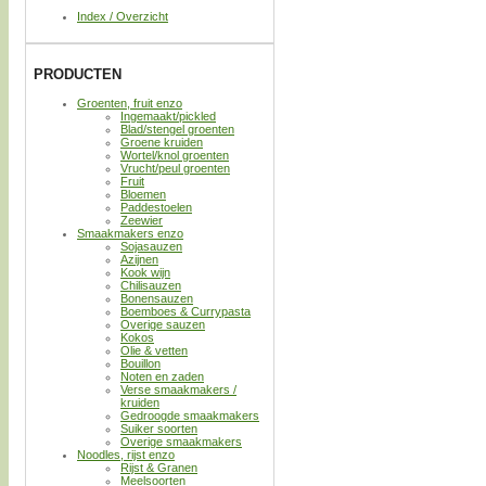
Index / Overzicht
PRODUCTEN
Groenten, fruit enzo
Ingemaakt/pickled
Blad/stengel groenten
Groene kruiden
Wortel/knol groenten
Vrucht/peul groenten
Fruit
Bloemen
Paddestoelen
Zeewier
Smaakmakers enzo
Sojasauzen
Azijnen
Kook wijn
Chilisauzen
Bonensauzen
Boemboes & Currypasta
Overige sauzen
Kokos
Olie & vetten
Bouillon
Noten en zaden
Verse smaakmakers /
kruiden
Gedroogde smaakmakers
Suiker soorten
Overige smaakmakers
Noodles, rijst enzo
Rijst & Granen
Meelsoorten