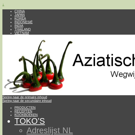
↓
CHINA
JAPAN
KOREA
INDONESIË
INDIA
THAILAND
VIETNAM
Spring naar de primaire inhoud
Spring naar de secundaire inhoud
PRODUCTEN
RECEPTEN
KOOKBOEKEN
TOKO’S
Adreslijst NL