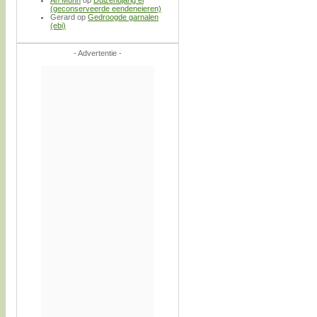
(geconserveerde eendeneieren)
Gerard
op
Gedroogde garnalen
(ebi)
- Advertentie -