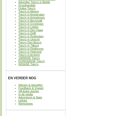
Adreslijst Toko’s in België
Groothandels
Online Toko’s
Toko’s in Almere
Toko’s in Amsterdam
Toko’s in Amstelveen
Toko’s in Beverwijk
Toko’s in Groningen
Toko’s in Leiden
Toko’s in Den Haag
Toko’s in Delft
Toko’s in Rotterdam
Toko’s in Utrecht
Toko’s Den Bosch
Toko’s in Tilburg
Toko’s in Eindhoven
Toko’s in Helmond
Toko’s in Arnhem
JAPANSE Toko’s
KOREAANSE Toko’s
INDIASE Toko’s
EN VERDER NOG
Nieuws & nieuwtjes
Feedback & Vragen
Vijf leuke quizjes
In de media
Adverteren & Stats
Linkjes
Workshops