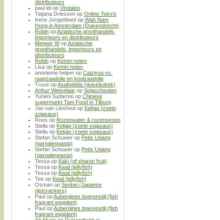
distributeurs
paul idi
op
Vindaloo
Tatjana Driessen
op
Online Toko’s
Irene Jongebloed
op
Wah Nam
Hong in Amsterdam (Duivendrecht)
Robin
op
Aziatische groothandels,
importeurs en distributeurs
Meneer W
op
Aziatische
groothandels, importeurs en
distributeurs
Robin
op
Kemiri noten
Lisa
op
Kemiri noten
anonieme helper
op
Caiziyou vs.
raapzaadolie en koolzaadolie
Truus
op
Asafoetida (duivelsdrek)
Arthur Wetselaar
op
Sojascheuten
Yuriani Sudarmo
op
Chinese
supermarkt Tam Food in Tilburg
Jan van Lieshout
op
Ketjap (zoete
sojasaus)
Roos
op
Rozenwater & rozensiroop
Stella
op
Ketjap (zoete sojasaus)
Stella
op
Ketjap (zoete sojasaus)
Stefan Schuwer
op
Petis Udang
(garnalenpasta)
Stefan Schuwer
op
Petis Udang
(garnalenpasta)
Tessa
op
Kaki (of sharon fruit)
Tessa
op
Kwal (jellyfish)
Tessa
op
Kwal (jellyfish)
Tee
op
Kwal (jellyfish)
Osman
op
Senbei (Japanse
rijstcrackers)
Paul
op
Aubergines boerenstijl (fish
fragrant eggplant)
Paul
op
Aubergines boerenstijl (fish
fragrant eggplant)
Ah Munn
op
Duizendjarig ei