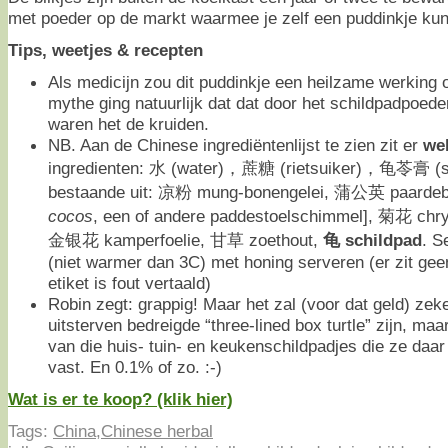
met poeder op de markt waarmee je zelf een puddinkje ku
Tips, weetjes & recepten
Als medicijn zou dit puddinkje een heilzame werking 
mythe ging natuurlijk dat dat door het schildpadpoede
waren het de kruiden.
NB. Aan de Chinese ingrediëntenlijst te zien zit er
we
ingredienten: 水 (water)，蔗糖 (rietsuiker)，龟苓膏 (sc
bestaande uit: 凉粉 mung-bonengelei, 蒲公英 paardeb
cocos
, een of andere paddestoelschimmel], 菊花 chr
金银花 kamperfoelie, 甘草 zoethout,
龟 schildpad
. S
(niet warmer dan 3C) met honing serveren (er zit gee
etiket is fout vertaald)
Robin zegt: grappig! Maar het zal (voor dat geld) zek
uitsterven bedreigde “three-lined box turtle” zijn, ma
van die huis- tuin- en keukenschildpadjes die ze daa
vast. En 0.1% of zo. :-)
Wat is er te koop? (klik hier)
Tags:
China
,
Chinese herbal