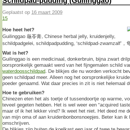
Schildpad-pudding (Guilinggao)
Geplaatst op
16 maart 2009
15
Hoe heet het?
Guilinggao 龜苓膏, Chinese herbal jelly, kruidenjelly,
schildpadgelei, schildpadpudding, ‘schildpad-zwamzalf
Wat is het?
Guilinggao is een medicinaal, donkerbruin, bijna zwart dril
oorspronkelijk gemaakt werd van het fijngemalen schild v
waterdoosschildpad
. De blikjes die nu worden verkocht be
geen schildpad meer. Alleen nog het oorspronkelijke kruide
poeder genaamd. Wat daar precies in zit is niet helemaal dui
Hoe te gebruiken?
Chinezen eten het als toetje of tussendoortje op warme, vo
teveel gegeten hebben. Het is wel weer een “acquired taste”
maar of ik het lekker vind? Ik weet het niet. Het deed me
van mijn oma of aan kruidenbonbonsnoepjes. Beter kan ik h
omschrijven.
De blikjes zijn buiten de koelkast een jaar of twee te bewar