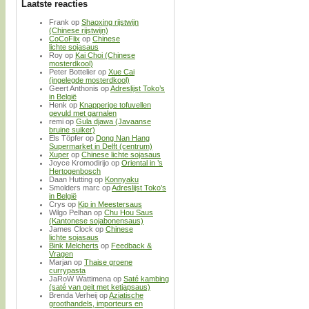
Laatste reacties
Frank
op
Shaoxing rijstwijn
(Chinese rijstwijn)
CoCoFlix
op
Chinese
lichte sojasaus
Roy
op
Kai Choi (Chinese
mosterdkool)
Peter Bottelier
op
Xue Cai
(ingelegde mosterdkool)
Geert Anthonis
op
Adreslijst Toko’s
in België
Henk
op
Knapperige tofuvellen
gevuld met garnalen
remi
op
Gula djawa (Javaanse
bruine suiker)
Els Töpfer
op
Dong Nan Hang
Supermarket in Delft (centrum)
Xuper
op
Chinese lichte sojasaus
Joyce Kromodirijo
op
Oriental in ’s
Hertogenbosch
Daan Hutting
op
Konnyaku
Smolders marc
op
Adreslijst Toko’s
in België
Crys
op
Kip in Meestersaus
Wilgo Pelhan
op
Chu Hou Saus
(Kantonese sojabonensaus)
James Clock
op
Chinese
lichte sojasaus
Bink Melcherts
op
Feedback &
Vragen
Marjan
op
Thaise groene
currypasta
JaRoW Wattimena
op
Saté kambing
(saté van geit met ketjapsaus)
Brenda Verheij
op
Aziatische
groothandels, importeurs en