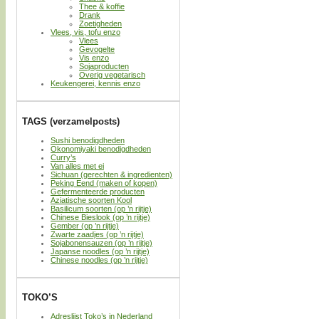
Thee & koffie
Drank
Zoetigheden
Vlees, vis, tofu enzo
Vlees
Gevogelte
Vis enzo
Sojaproducten
Overig vegetarisch
Keukengerei, kennis enzo
TAGS (verzamelposts)
Sushi benodigdheden
Okonomiyaki benodigdheden
Curry’s
Van alles met ei
Sichuan (gerechten & ingredienten)
Peking Eend (maken of kopen)
Gefermenteerde producten
Aziatische soorten Kool
Basilicum soorten (op ’n rijtje)
Chinese Bieslook (op ’n rijtje)
Gember (op ’n rijtje)
Zwarte zaadjes (op ’n rijtje)
Sojabonensauzen (op ’n rijtje)
Japanse noodles (op ’n rijtje)
Chinese noodles (op ’n rijtje)
TOKO’S
Adreslijst Toko’s in Nederland