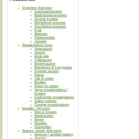
Groenten, fruit enzo
Ingemaakt/pickled
Blad/stengel groenten
Groene kruiden
Wortel/knol groenten
Vrucht/peul groenten
Fruit
Bloemen
Paddestoelen
Zeewier
Smaakmakers enzo
Sojasauzen
Azijnen
Kook wijn
Chilisauzen
Bonensauzen
Boemboes & Currypasta
Overige sauzen
Kokos
Olie & vetten
Bouillon
Noten en zaden
Verse smaakmakers /
kruiden
Gedroogde smaakmakers
Suiker soorten
Overige smaakmakers
Noodles, rijst enzo
Rijst & Granen
Meelsoorten
Bonen
Noodles
Deegvellen
Snacks, snoep, thee enzo
Dimsum (-achtige hapjes)
Snacks