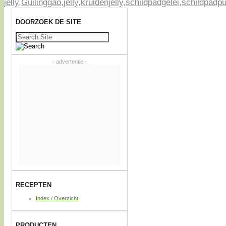
jelly
,
Guilinggao
,
jelly
,
kruidenjelly
,
schildpadgelei
,
schildpadp
DOORZOEK DE SITE
Zoeken
naar:
- advertentie -
RECEPTEN
Index / Overzicht
PRODUCTEN