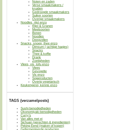
Noten en zaden
Verse smaakmakers /
kruiden
Gedroogde smaakmakers
Suiker soorten
Overige smaakmakers
Noodles, rijst enzo
Rijst & Granen
Meelsoorten
Bonen
Noodles
Deegvellen
Snacks, snoep, thee enzo
Dimsum (-achtige hapjes)
Snacks
Thee & koffie
Drank
Zoetigheden
Vlees, vis, tofu enzo
Vlees
Gevogelte
Vis enzo
Sojaproducten
Overig vegetarisch
Keukengerei, kennis enzo
TAGS (verzamelposts)
Sushi benodigdheden
Okonomiyaki benodigdheden
Curry’s
Van alles met ei
Sichuan (gerechten & ingredienten)
Peking Eend (maken of kopen)
Gefermenteerde producten