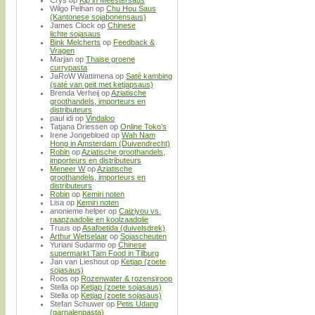
Wilgo Pelhan
op
Chu Hou Saus
(Kantonese sojabonensaus)
James Clock
op
Chinese
lichte sojasaus
Bink Melcherts
op
Feedback &
Vragen
Marjan
op
Thaise groene
currypasta
JaRoW Wattimena
op
Saté kambing
(saté van geit met ketjapsaus)
Brenda Verheij
op
Aziatische
groothandels, importeurs en
distributeurs
paul idi
op
Vindaloo
Tatjana Driessen
op
Online Toko’s
Irene Jongebloed
op
Wah Nam
Hong in Amsterdam (Duivendrecht)
Robin
op
Aziatische groothandels,
importeurs en distributeurs
Meneer W
op
Aziatische
groothandels, importeurs en
distributeurs
Robin
op
Kemiri noten
Lisa
op
Kemiri noten
anonieme helper
op
Caiziyou vs.
raapzaadolie en koolzaadolie
Truus
op
Asafoetida (duivelsdrek)
Arthur Wetselaar
op
Sojascheuten
Yuriani Sudarmo
op
Chinese
supermarkt Tam Food in Tilburg
Jan van Lieshout
op
Ketjap (zoete
sojasaus)
Roos
op
Rozenwater & rozensiroop
Stella
op
Ketjap (zoete sojasaus)
Stella
op
Ketjap (zoete sojasaus)
Stefan Schuwer
op
Petis Udang
(garnalenpasta)