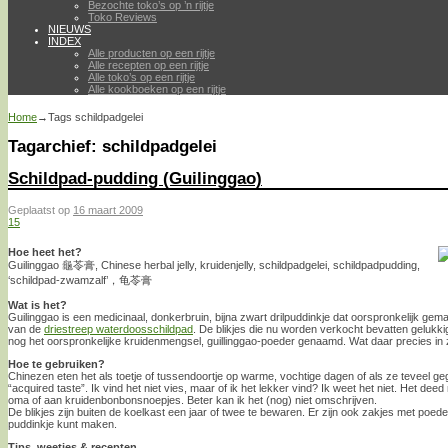
Bezochte toko’s op ’n rijtje
Toko Reviews
NIEUWS
INDEX
Alle producten op een rijtje
Alle recepten op een rijtje
Alle toko’s op een rijtje
Alle kookboeken op een rijtje
Home
→Tags
schildpadgelei
Tagarchief:
schildpadgelei
Schildpad-pudding (Guilinggao)
Geplaatst op
16 maart 2009
15
Hoe heet het?
Guilinggao 龜苓膏, Chinese herbal jelly, kruidenjelly, schildpadgelei, schildpadpudding,
‘schildpad-zwamzalf’，龟苓膏
Wat is het?
Guilinggao is een medicinaal, donkerbruin, bijna zwart drilpuddinkje dat oorspronkelijk gem
van de
driestreep waterdoosschildpad
. De blikjes die nu worden verkocht bevatten gelukki
nog het oorspronkelijke kruidenmengsel, guillinggao-poeder genaamd. Wat daar precies in zit 
Hoe te gebruiken?
Chinezen eten het als toetje of tussendoortje op warme, vochtige dagen of als ze teveel g
“acquired taste”. Ik vind het niet vies, maar of ik het lekker vind? Ik weet het niet. Het d
oma of aan kruidenbonbonsnoepjes. Beter kan ik het (nog) niet omschrijven.
De blikjes zijn buiten de koelkast een jaar of twee te bewaren. Er zijn ook zakjes met poe
puddinkje kunt maken.
Tips, weetjes & recepten