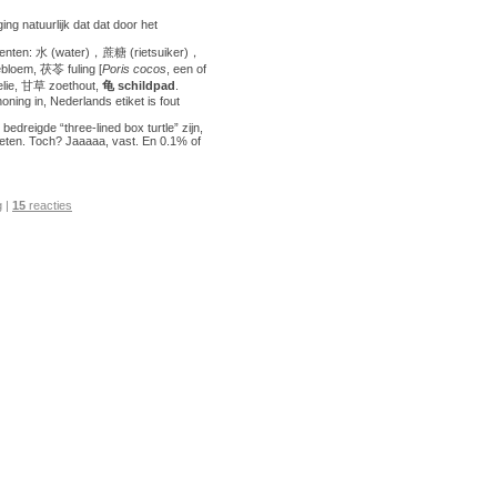
ng natuurlijk dat dat door het
edienten: 水 (water)，蔗糖 (rietsuiker)，
loem, 茯苓 fuling [
Poris cocos
, een of
lie, 甘草 zoethout,
龟 schildpad
.
ning in, Nederlands etiket is fout
edreigde “three-lined box turtle” zijn,
 eten. Toch? Jaaaaa, vast. En 0.1% of
g
|
15
reacties