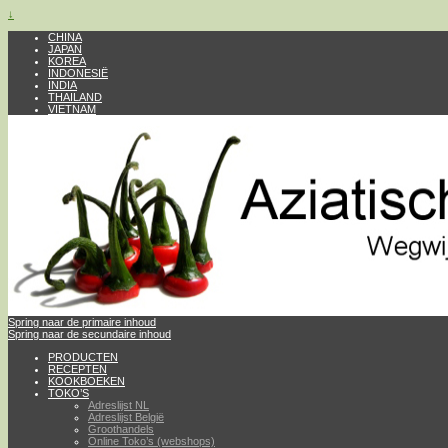
↓
CHINA
JAPAN
KOREA
INDONESIË
INDIA
THAILAND
VIETNAM
Spring naar de primaire inhoud
Spring naar de secundaire inhoud
PRODUCTEN
RECEPTEN
KOOKBOEKEN
TOKO’S
Adreslijst NL
Adreslijst België
Groothandels
Online Toko’s (webshops)