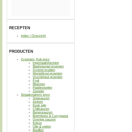
RECEPTEN
Index / Overzicht
PRODUCTEN
Groenten, fruit enzo
Ingemaakt/pickled
Blad/stengel groenten
Groene kruiden
Wortel/knol groenten
Vrucht/peul groenten
Fruit
Bloemen
Paddestoelen
Zeewier
Smaakmakers enzo
Sojasauzen
Azijnen
Kook wijn
Chilisauzen
Bonensauzen
Boemboes & Currypasta
Overige sauzen
Kokos
Olie & vetten
Bouillon