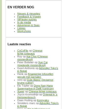
EN VERDER NOG
Nieuws & nieuwtjes
Feedback & Vragen
Vijf leuke quizjes
In de media
Adverteren & Stats
Linkjes
Workshops
Laatste reacties
CoCoFlix
op
Chinese
lichte sojasaus
Roy
op
Kai Choi (Chinese
mosterdkool)
Peter Bottelier
op
Xue Cai
(ingelegde mosterdkool)
Geert Anthonis
op
Adreslijst Toko’s
in België
Henk
op
Knapperige tofuvellen
gevuld met garnalen
remi
op
Gula djawa (Javaanse
bruine suiker)
Els Töpfer
op
Dong Nan Hang
Supermarket in Delft (centrum)
Xuper
op
Chinese lichte sojasaus
Joyce Kromodirijo
op
Oriental in ’s
Hertogenbosch
Daan Hutting
op
Konnyaku
Smolders marc
op
Adreslijst Toko’s
in België
Crys
op
Kip in Meestersaus