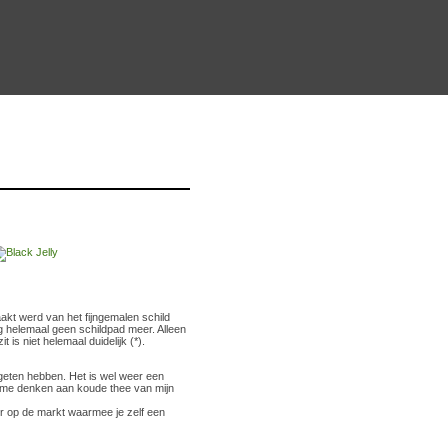
aakt werd van het fijngemalen schild
g helemaal geen schildpad meer. Alleen
is niet helemaal duidelijk (*).
egeten hebben. Het is wel weer een
eed me denken aan koude thee van mijn
der op de markt waarmee je zelf een