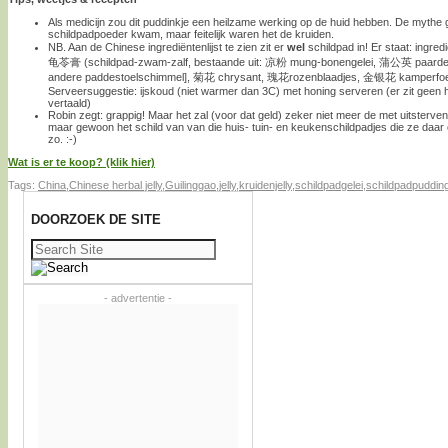
Als medicijn zou dit puddinkje een heilzame werking op de huid hebben. De mythe gi
schildpadpoeder kwam, maar feitelijk waren het de kruiden.
NB. Aan de Chinese ingrediëntenlijst te zien zit er
wel
schildpad in! Er staat: ingr
龟苓膏 (schildpad-zwam-zalf, bestaande uit: 凉粉 mung-bonengelei, 蒲公英 paardeb
andere paddestoelschimmel], 菊花 chrysant, 瑰花rozenblaadjes, 金银花 kamperfoe
Serveersuggestie: ijskoud (niet warmer dan 3C) met honing serveren (er zit geen ho
vertaald)
Robin zegt: grappig! Maar het zal (voor dat geld) zeker niet meer de met uitsterven b
maar gewoon het schild van van die huis- tuin- en keukenschildpadjes die ze daar
zo. :-)
Wat is er te koop? (klik hier)
Tags:
China
,
Chinese herbal jelly
,
Guilinggao
,
jelly
,
kruidenjelly
,
schildpadgelei
,
schildpadpuddin
DOORZOEK DE SITE
Zoeken
naar:
- advertentie -