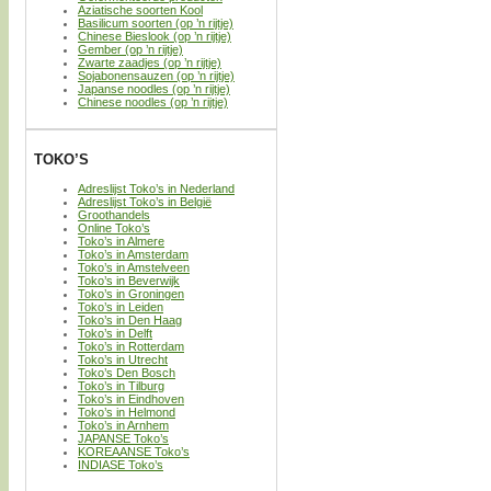
Aziatische soorten Kool
Basilicum soorten (op ’n rijtje)
Chinese Bieslook (op ’n rijtje)
Gember (op ’n rijtje)
Zwarte zaadjes (op ’n rijtje)
Sojabonensauzen (op ’n rijtje)
Japanse noodles (op ’n rijtje)
Chinese noodles (op ’n rijtje)
TOKO’S
Adreslijst Toko’s in Nederland
Adreslijst Toko’s in België
Groothandels
Online Toko’s
Toko’s in Almere
Toko’s in Amsterdam
Toko’s in Amstelveen
Toko’s in Beverwijk
Toko’s in Groningen
Toko’s in Leiden
Toko’s in Den Haag
Toko’s in Delft
Toko’s in Rotterdam
Toko’s in Utrecht
Toko’s Den Bosch
Toko’s in Tilburg
Toko’s in Eindhoven
Toko’s in Helmond
Toko’s in Arnhem
JAPANSE Toko’s
KOREAANSE Toko’s
INDIASE Toko’s