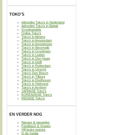
TOKO’S
Adreslijst Toko’s in Nederland
Adreslijst Toko’s in België
Groothandels
Online Toko’s
Toko’s in Almere
Toko’s in Amsterdam
Toko’s in Amstelveen
Toko’s in Beverwijk
Toko’s in Groningen
Toko’s in Leiden
Toko’s in Den Haag
Toko’s in Delft
Toko’s in Rotterdam
Toko’s in Utrecht
Toko’s Den Bosch
Toko’s in Tilburg
Toko’s in Eindhoven
Toko’s in Helmond
Toko’s in Arnhem
JAPANSE Toko’s
KOREAANSE Toko’s
INDIASE Toko’s
EN VERDER NOG
Nieuws & nieuwtjes
Feedback & Vragen
Vijf leuke quizjes
In de media