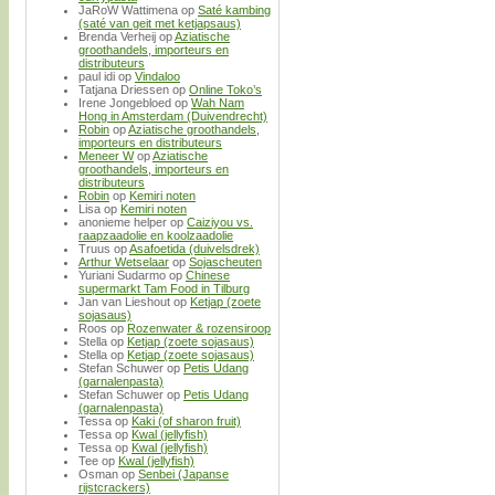
JaRoW Wattimena
op
Saté kambing
(saté van geit met ketjapsaus)
Brenda Verheij
op
Aziatische
groothandels, importeurs en
distributeurs
paul idi
op
Vindaloo
Tatjana Driessen
op
Online Toko’s
Irene Jongebloed
op
Wah Nam
Hong in Amsterdam (Duivendrecht)
Robin
op
Aziatische groothandels,
importeurs en distributeurs
Meneer W
op
Aziatische
groothandels, importeurs en
distributeurs
Robin
op
Kemiri noten
Lisa
op
Kemiri noten
anonieme helper
op
Caiziyou vs.
raapzaadolie en koolzaadolie
Truus
op
Asafoetida (duivelsdrek)
Arthur Wetselaar
op
Sojascheuten
Yuriani Sudarmo
op
Chinese
supermarkt Tam Food in Tilburg
Jan van Lieshout
op
Ketjap (zoete
sojasaus)
Roos
op
Rozenwater & rozensiroop
Stella
op
Ketjap (zoete sojasaus)
Stella
op
Ketjap (zoete sojasaus)
Stefan Schuwer
op
Petis Udang
(garnalenpasta)
Stefan Schuwer
op
Petis Udang
(garnalenpasta)
Tessa
op
Kaki (of sharon fruit)
Tessa
op
Kwal (jellyfish)
Tessa
op
Kwal (jellyfish)
Tee
op
Kwal (jellyfish)
Osman
op
Senbei (Japanse
rijstcrackers)