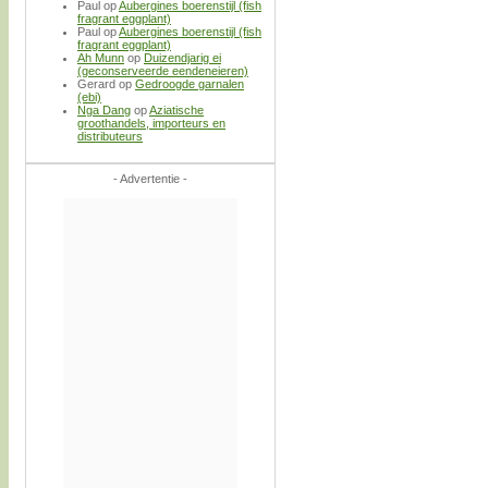
Paul
op
Aubergines boerenstijl (fish
fragrant eggplant)
Paul
op
Aubergines boerenstijl (fish
fragrant eggplant)
Ah Munn
op
Duizendjarig ei
(geconserveerde eendeneieren)
Gerard
op
Gedroogde garnalen
(ebi)
Nga Dang
op
Aziatische
groothandels, importeurs en
distributeurs
- Advertentie -