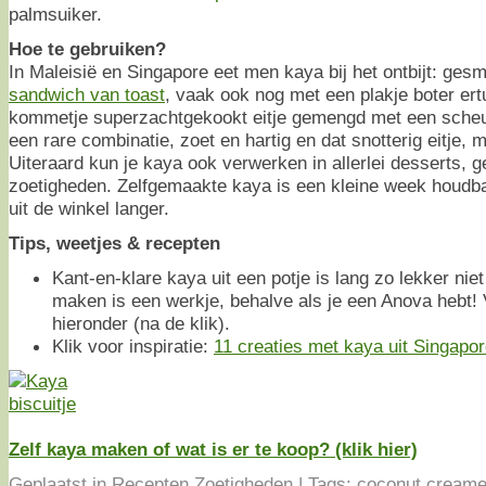
palmsuiker.
Hoe te gebruiken?
In Maleisië en Singapore eet men kaya bij het ontbijt: ge
sandwich van toast
, vaak ook nog met een plakje boter ert
kommetje superzachtgekookt eitje gemengd met een scheutj
een rare combinatie, zoet en hartig en dat snotterig eitje, m
Uiteraard kun je kaya ook verwerken in allerlei desserts, 
zoetigheden. Zelfgemaakte kaya is een kleine week houdba
uit de winkel langer.
Tips, weetjes & recepten
Kant-en-klare kaya uit een potje is lang zo lekker nie
maken is een werkje, behalve als je een Anova hebt! V
hieronder (na de klik).
Klik voor inspiratie:
11 creaties met kaya uit Singapo
Zelf kaya maken of wat is er te koop? (klik hier)
Geplaatst in
Recepten
,
Zoetigheden
|
Tags:
coconut
,
cream