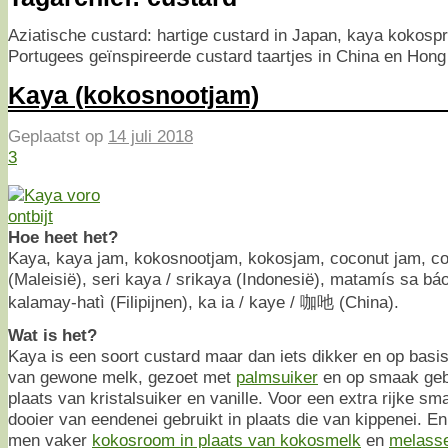
Aziatische custard: hartige custard in Japan, kaya kokospr
Portugees geïnspireerde custard taartjes in China en Hong
Kaya (kokosnootjam)
Geplaatst op
14 juli 2018
3
Hoe heet het?
Kaya, kaya jam, kokosnootjam, kokosjam, coconut jam, co
(Maleisië), seri kaya / srikaya (Indonesië), matamís sa bá
kalamay-hatì (Filipijnen), ka ia / kaye / 咖吔 (China).
Wat is het?
Kaya is een soort custard maar dan iets dikker en op basi
van gewone melk, gezoet met
palmsuiker
en op smaak ge
plaats van kristalsuiker en vanille. Voor een extra rijke 
dooier van eendenei gebruikt in plaats die van kippenei. En 
men vaker
kokosroom in plaats van kokosmelk
en
melass