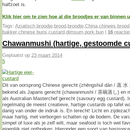
halfzoet is.
Klik hier om te zien hoe al die broodjes er van binnen 
Tags:
Aziatisch broodje
,
brood
,
broodje
,
China
,
chinees brood
bakker
,
chinese buns
,
custard
,
dimsum
,
pork bun
|
16
reactie
Chawanmushi (hartige, gestoomde cu
Geplaatst op
23 maart 2014
5
Dit van oorsprong Chinese gerecht (zhēngshuǐ dàn / 蒸 水 
bekend als Japans gerecht (chawanmushi / 茶碗蒸し) en m
als Australian Masterchef gerecht (savoury egg custard). 
regelmatig de meest creatieve, hartige custards op tafel w
danig van onder de indruk is. En terecht! Licht en zijdezach
maar hartig, met verborgen schatten op de bodem. De varia
simpel of luxe als je zelf wilt, maar seafood is toch wel fa
eigenlijk niet ontbreken. Hieronder een soort van basisrec