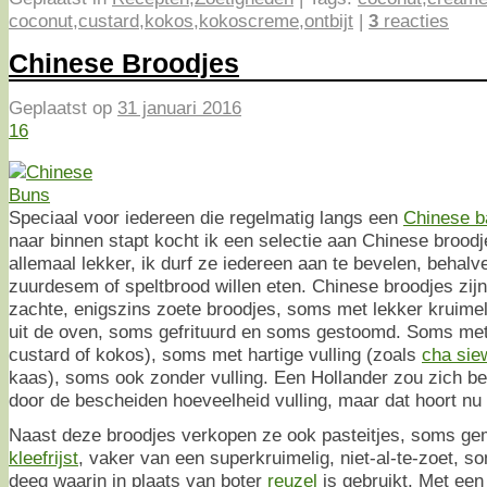
coconut
,
custard
,
kokos
,
kokoscreme
,
ontbijt
|
3
reacties
Chinese Broodjes
Geplaatst op
31 januari 2016
16
Speciaal voor iedereen die regelmatig langs een
Chinese b
naar binnen stapt kocht ik een selectie aan Chinese broodjes
allemaal lekker, ik durf ze iedereen aan te bevelen, behalve
zuurdesem of speltbrood willen eten. Chinese broodjes zijn n
zachte, enigszins zoete broodjes, soms met lekker kruimel
uit de oven, soms gefrituurd en soms gestoomd. Soms met 
custard of kokos), soms met hartige vulling (zoals
cha sie
kaas), soms ook zonder vulling. Een Hollander zou zich b
door de bescheiden hoeveelheid vulling, maar dat hoort nu
Naast deze broodjes verkopen ze ook pasteitjes, soms g
kleefrijst
, vaker van een superkruimelig, niet-al-te-zoet, s
deeg waarin in plaats van boter
reuzel
is gebruikt. Met een 