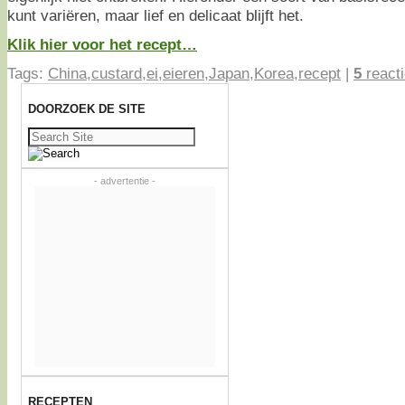
kunt variëren, maar lief en delicaat blijft het.
Klik hier voor het recept…
Tags:
China
,
custard
,
ei
,
eieren
,
Japan
,
Korea
,
recept
|
5
react
DOORZOEK DE SITE
Zoeken
naar:
- advertentie -
RECEPTEN