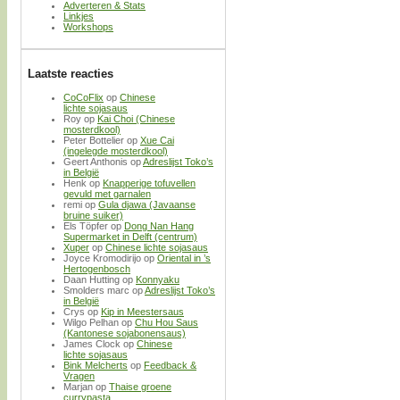
Adverteren & Stats
Linkjes
Workshops
Laatste reacties
CoCoFlix
op
Chinese
lichte sojasaus
Roy
op
Kai Choi (Chinese
mosterdkool)
Peter Bottelier
op
Xue Cai
(ingelegde mosterdkool)
Geert Anthonis
op
Adreslijst Toko’s
in België
Henk
op
Knapperige tofuvellen
gevuld met garnalen
remi
op
Gula djawa (Javaanse
bruine suiker)
Els Töpfer
op
Dong Nan Hang
Supermarket in Delft (centrum)
Xuper
op
Chinese lichte sojasaus
Joyce Kromodirijo
op
Oriental in ’s
Hertogenbosch
Daan Hutting
op
Konnyaku
Smolders marc
op
Adreslijst Toko’s
in België
Crys
op
Kip in Meestersaus
Wilgo Pelhan
op
Chu Hou Saus
(Kantonese sojabonensaus)
James Clock
op
Chinese
lichte sojasaus
Bink Melcherts
op
Feedback &
Vragen
Marjan
op
Thaise groene
currypasta