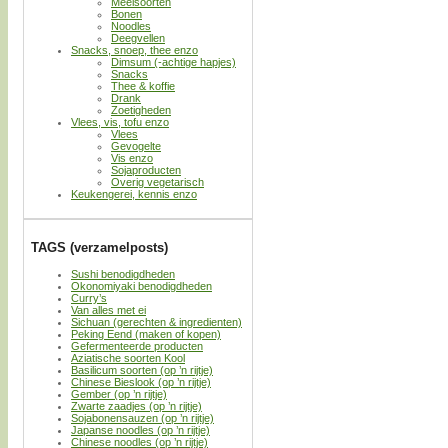
Meelsoorten
Bonen
Noodles
Deegvellen
Snacks, snoep, thee enzo
Dimsum (-achtige hapjes)
Snacks
Thee & koffie
Drank
Zoetigheden
Vlees, vis, tofu enzo
Vlees
Gevogelte
Vis enzo
Sojaproducten
Overig vegetarisch
Keukengerei, kennis enzo
TAGS (verzamelposts)
Sushi benodigdheden
Okonomiyaki benodigdheden
Curry’s
Van alles met ei
Sichuan (gerechten & ingredienten)
Peking Eend (maken of kopen)
Gefermenteerde producten
Aziatische soorten Kool
Basilicum soorten (op ’n rijtje)
Chinese Bieslook (op ’n rijtje)
Gember (op ’n rijtje)
Zwarte zaadjes (op ’n rijtje)
Sojabonensauzen (op ’n rijtje)
Japanse noodles (op ’n rijtje)
Chinese noodles (op ’n rijtje)