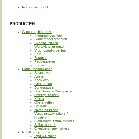
Index / Overzicht
PRODUCTEN
Groenten, fruit enzo
Ingemaakt/pickled
Blad/stengel groenten
Groene kruiden
Wortel/knol groenten
Vrucht/peul groenten
Fruit
Bloemen
Paddestoelen
Zeewier
Smaakmakers enzo
Sojasauzen
Azijnen
Kook wijn
Chilisauzen
Bonensauzen
Boemboes & Currypasta
Overige sauzen
Kokos
Olie & vetten
Bouillon
Noten en zaden
Verse smaakmakers /
kruiden
Gedroogde smaakmakers
Suiker soorten
Overige smaakmakers
Noodles, rijst enzo
Rijst & Granen