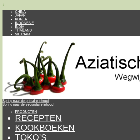
↓
CHINA
JAPAN
KOREA
INDONESIË
INDIA
THAILAND
VIETNAM
Spring naar de primaire inhoud
Spring naar de secundaire inhoud
PRODUCTEN
RECEPTEN
KOOKBOEKEN
TOKO’S