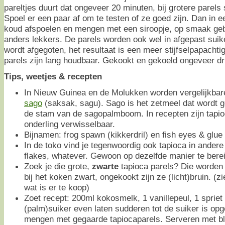
pareltjes duurt dat ongeveer 20 minuten, bij grotere parels
Spoel er een paar af om te testen of ze goed zijn. Dan in e
koud afspoelen en mengen met een siroopje, op smaak geb
anders lekkers. De parels worden ook wel in afgepast suik
wordt afgegoten, het resultaat is een meer stijfselpapacht
parels zijn lang houdbaar. Gekookt en gekoeld ongeveer dr
Tips, weetjes & recepten
In Nieuw Guinea en de Molukken worden vergelijkbar
sago
(saksak, sagu). Sago is het zetmeel dat wordt 
de stam van de sagopalmboom. In recepten zijn tapio
onderling verwisselbaar.
Bijnamen: frog spawn (kikkerdril) en fish eyes & glue
In de toko vind je tegenwoordig ook tapioca in andere
flakes, whatever. Gewoon op dezelfde manier te berei
Zoek je die grote,
zwarte
tapioca parels? Die worden
bij het koken zwart, ongekookt zijn ze (licht)bruin. (zie
wat is er te koop)
Zoet recept: 200ml kokosmelk, 1 vanillepeul, 1 spriet
(palm)suiker even laten sudderen tot de suiker is opge
mengen met gegaarde tapiocaparels. Serveren met blo