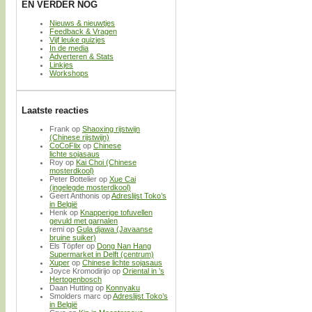
EN VERDER NOG
Nieuws & nieuwtjes
Feedback & Vragen
Vijf leuke quizjes
In de media
Adverteren & Stats
Linkjes
Workshops
Laatste reacties
Frank
op
Shaoxing rijstwijn
(Chinese rijstwijn)
CoCoFlix
op
Chinese
lichte sojasaus
Roy
op
Kai Choi (Chinese
mosterdkool)
Peter Bottelier
op
Xue Cai
(ingelegde mosterdkool)
Geert Anthonis
op
Adreslijst Toko’s
in België
Henk
op
Knapperige tofuvellen
gevuld met garnalen
remi
op
Gula djawa (Javaanse
bruine suiker)
Els Töpfer
op
Dong Nan Hang
Supermarket in Delft (centrum)
Xuper
op
Chinese lichte sojasaus
Joyce Kromodirijo
op
Oriental in ’s
Hertogenbosch
Daan Hutting
op
Konnyaku
Smolders marc
op
Adreslijst Toko’s
in België