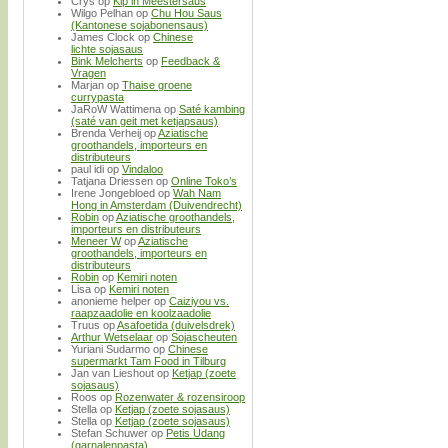
Crys
op
Kip in Meestersaus
Wilgo Pelhan
op
Chu Hou Saus
(Kantonese sojabonensaus)
James Clock
op
Chinese
lichte sojasaus
Bink Melcherts
op
Feedback &
Vragen
Marjan
op
Thaise groene
currypasta
JaRoW Wattimena
op
Saté kambing
(saté van geit met ketjapsaus)
Brenda Verheij
op
Aziatische
groothandels, importeurs en
distributeurs
paul idi
op
Vindaloo
Tatjana Driessen
op
Online Toko’s
Irene Jongebloed
op
Wah Nam
Hong in Amsterdam (Duivendrecht)
Robin
op
Aziatische groothandels,
importeurs en distributeurs
Meneer W
op
Aziatische
groothandels, importeurs en
distributeurs
Robin
op
Kemiri noten
Lisa
op
Kemiri noten
anonieme helper
op
Caiziyou vs.
raapzaadolie en koolzaadolie
Truus
op
Asafoetida (duivelsdrek)
Arthur Wetselaar
op
Sojascheuten
Yuriani Sudarmo
op
Chinese
supermarkt Tam Food in Tilburg
Jan van Lieshout
op
Ketjap (zoete
sojasaus)
Roos
op
Rozenwater & rozensiroop
Stella
op
Ketjap (zoete sojasaus)
Stella
op
Ketjap (zoete sojasaus)
Stefan Schuwer
op
Petis Udang
(garnalenpasta)