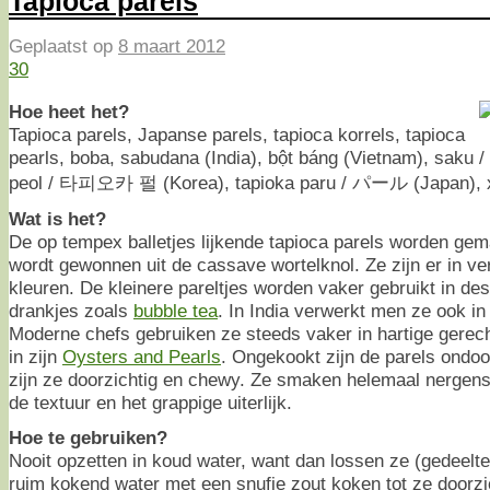
Tapioca parels
Geplaatst op
8 maart 2012
30
Hoe heet het?
Tapioca parels, Japanse parels, tapioca korrels, tapioca
pearls, boba, sabudana (India), bột báng (Vietnam), saku /
peol / 타피오카 펄 (Korea), tapioka paru / パール (Japan), x
Wat is het?
De op tempex balletjes lijkende tapioca parels worden gem
wordt gewonnen uit de cassave wortelknol. Ze zijn er in v
kleuren. De kleinere pareltjes worden vaker gebruikt in des
drankjes zoals
bubble tea
. In India verwerkt men ze ook in
Moderne chefs gebruiken ze steeds vaker in hartige gerec
in zijn
Oysters and Pearls
. Ongekookt zijn de parels ondoo
zijn ze doorzichtig en chewy. Ze smaken helemaal nergens
de textuur en het grappige uiterlijk.
Hoe te gebruiken?
Nooit opzetten in koud water, want dan lossen ze (gedeeltel
ruim kokend water met een snufje zout koken tot ze doorzich