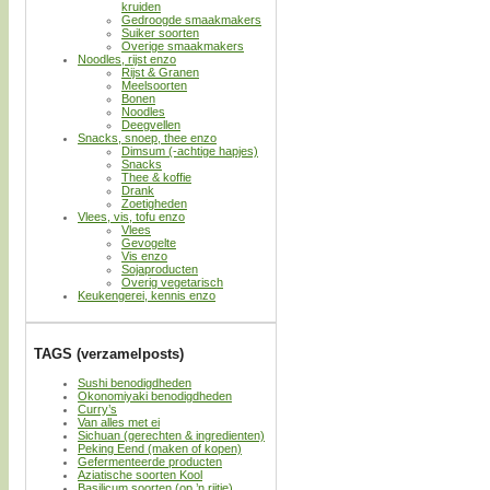
kruiden
Gedroogde smaakmakers
Suiker soorten
Overige smaakmakers
Noodles, rijst enzo
Rijst & Granen
Meelsoorten
Bonen
Noodles
Deegvellen
Snacks, snoep, thee enzo
Dimsum (-achtige hapjes)
Snacks
Thee & koffie
Drank
Zoetigheden
Vlees, vis, tofu enzo
Vlees
Gevogelte
Vis enzo
Sojaproducten
Overig vegetarisch
Keukengerei, kennis enzo
TAGS (verzamelposts)
Sushi benodigdheden
Okonomiyaki benodigdheden
Curry’s
Van alles met ei
Sichuan (gerechten & ingredienten)
Peking Eend (maken of kopen)
Gefermenteerde producten
Aziatische soorten Kool
Basilicum soorten (op ’n rijtje)