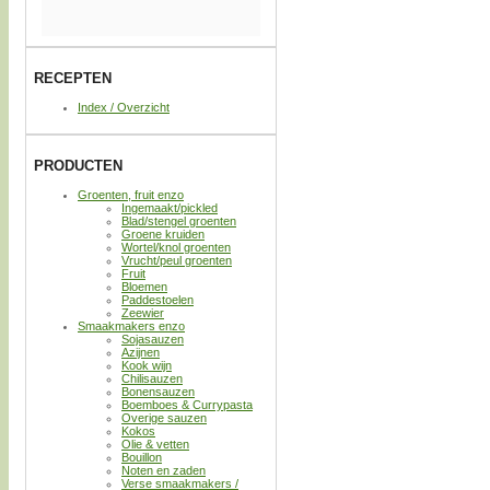
RECEPTEN
Index / Overzicht
PRODUCTEN
Groenten, fruit enzo
Ingemaakt/pickled
Blad/stengel groenten
Groene kruiden
Wortel/knol groenten
Vrucht/peul groenten
Fruit
Bloemen
Paddestoelen
Zeewier
Smaakmakers enzo
Sojasauzen
Azijnen
Kook wijn
Chilisauzen
Bonensauzen
Boemboes & Currypasta
Overige sauzen
Kokos
Olie & vetten
Bouillon
Noten en zaden
Verse smaakmakers /