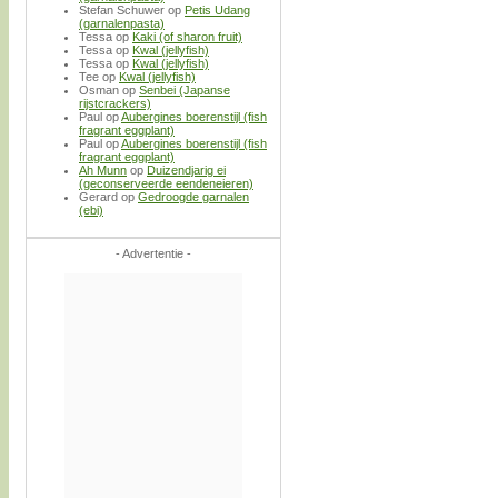
Stefan Schuwer
op
Petis Udang
(garnalenpasta)
Tessa
op
Kaki (of sharon fruit)
Tessa
op
Kwal (jellyfish)
Tessa
op
Kwal (jellyfish)
Tee
op
Kwal (jellyfish)
Osman
op
Senbei (Japanse
rijstcrackers)
Paul
op
Aubergines boerenstijl (fish
fragrant eggplant)
Paul
op
Aubergines boerenstijl (fish
fragrant eggplant)
Ah Munn
op
Duizendjarig ei
(geconserveerde eendeneieren)
Gerard
op
Gedroogde garnalen
(ebi)
- Advertentie -