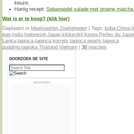
keuze.
Hartig recept:
Sobanoedel salade met groene matcha 
Wat is er te koop? (klik hier)
Geplaatst in
Meelsoorten
,
Zoetigheden
|
Tags:
boba
,
China
,
f
egg
,
India
,
Indonesië
,
Japan
,
kikkerdril
,
Korea
,
Perles du Japo
Lanka
,
tapioca
,
tapioca korrels
,
tapioca pearls
,
tapioca
pudding
,
tapioka
,
Thailand
,
Vietnam
|
30
reacties
DOORZOEK DE SITE
Zoeken
naar:
- advertentie -