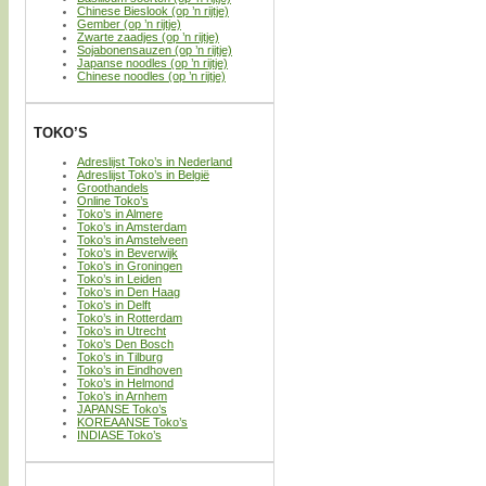
Chinese Bieslook (op ’n rijtje)
Gember (op ’n rijtje)
Zwarte zaadjes (op ’n rijtje)
Sojabonensauzen (op ’n rijtje)
Japanse noodles (op ’n rijtje)
Chinese noodles (op ’n rijtje)
TOKO’S
Adreslijst Toko’s in Nederland
Adreslijst Toko’s in België
Groothandels
Online Toko’s
Toko’s in Almere
Toko’s in Amsterdam
Toko’s in Amstelveen
Toko’s in Beverwijk
Toko’s in Groningen
Toko’s in Leiden
Toko’s in Den Haag
Toko’s in Delft
Toko’s in Rotterdam
Toko’s in Utrecht
Toko’s Den Bosch
Toko’s in Tilburg
Toko’s in Eindhoven
Toko’s in Helmond
Toko’s in Arnhem
JAPANSE Toko’s
KOREAANSE Toko’s
INDIASE Toko’s