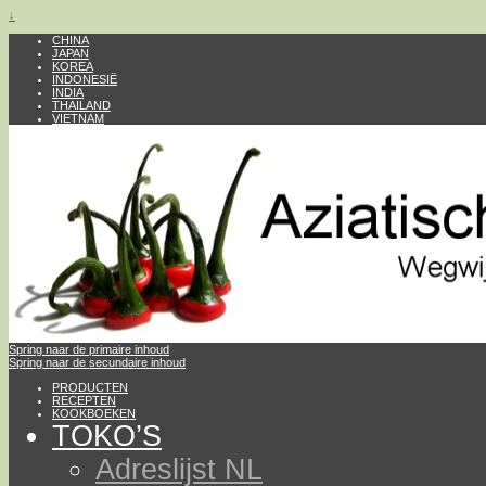
↓
CHINA
JAPAN
KOREA
INDONESIË
INDIA
THAILAND
VIETNAM
Spring naar de primaire inhoud
Spring naar de secundaire inhoud
PRODUCTEN
RECEPTEN
KOOKBOEKEN
TOKO’S
Adreslijst NL