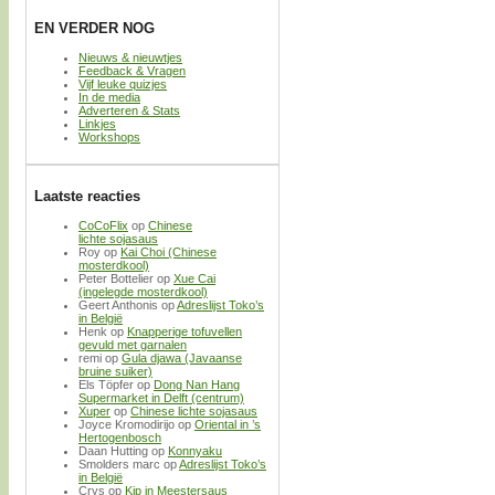
EN VERDER NOG
Nieuws & nieuwtjes
Feedback & Vragen
Vijf leuke quizjes
In de media
Adverteren & Stats
Linkjes
Workshops
Laatste reacties
CoCoFlix
op
Chinese
lichte sojasaus
Roy
op
Kai Choi (Chinese
mosterdkool)
Peter Bottelier
op
Xue Cai
(ingelegde mosterdkool)
Geert Anthonis
op
Adreslijst Toko’s
in België
Henk
op
Knapperige tofuvellen
gevuld met garnalen
remi
op
Gula djawa (Javaanse
bruine suiker)
Els Töpfer
op
Dong Nan Hang
Supermarket in Delft (centrum)
Xuper
op
Chinese lichte sojasaus
Joyce Kromodirijo
op
Oriental in ’s
Hertogenbosch
Daan Hutting
op
Konnyaku
Smolders marc
op
Adreslijst Toko’s
in België
Crys
op
Kip in Meestersaus