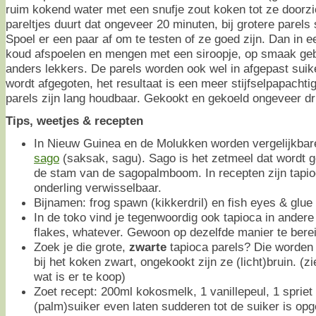
ruim kokend water met een snufje zout koken tot ze doorzich
pareltjes duurt dat ongeveer 20 minuten, bij grotere parels
Spoel er een paar af om te testen of ze goed zijn. Dan in e
koud afspoelen en mengen met een siroopje, op smaak geb
anders lekkers. De parels worden ook wel in afgepast suik
wordt afgegoten, het resultaat is een meer stijfselpapacht
parels zijn lang houdbaar. Gekookt en gekoeld ongeveer dr
Tips, weetjes & recepten
In Nieuw Guinea en de Molukken worden vergelijkbar
sago
(saksak, sagu). Sago is het zetmeel dat wordt 
de stam van de sagopalmboom. In recepten zijn tapio
onderling verwisselbaar.
Bijnamen: frog spawn (kikkerdril) en fish eyes & glue
In de toko vind je tegenwoordig ook tapioca in andere
flakes, whatever. Gewoon op dezelfde manier te berei
Zoek je die grote,
zwarte
tapioca parels? Die worden
bij het koken zwart, ongekookt zijn ze (licht)bruin. (zie
wat is er te koop)
Zoet recept: 200ml kokosmelk, 1 vanillepeul, 1 spriet
(palm)suiker even laten sudderen tot de suiker is opge