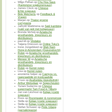
Wilgo Pelhan
op
Chu Hou Saus
(Kantonese sojabonensaus)
James Clock
op
Chinese
lichte sojasaus
Bink Melcherts
op
Feedback &
Vragen
Marjan
op
Thaise groene
currypasta
JaRoW Wattimena
op
Saté kambing
(saté van geit met ketjapsaus)
Brenda Verheij
op
Aziatische
groothandels, importeurs en
distributeurs
paul idi
op
Vindaloo
Tatjana Driessen
op
Online Toko’s
Irene Jongebloed
op
Wah Nam
Hong in Amsterdam (Duivendrecht)
Robin
op
Aziatische groothandels,
importeurs en distributeurs
Meneer W
op
Aziatische
groothandels, importeurs en
distributeurs
Robin
op
Kemiri noten
Lisa
op
Kemiri noten
anonieme helper
op
Caiziyou vs.
raapzaadolie en koolzaadolie
Truus
op
Asafoetida (duivelsdrek)
Arthur Wetselaar
op
Sojascheuten
Yuriani Sudarmo
op
Chinese
supermarkt Tam Food in Tilburg
Jan van Lieshout
op
Ketjap (zoete
sojasaus)
Roos
op
Rozenwater & rozensiroop
Stella
op
Ketjap (zoete sojasaus)
Stella
op
Ketjap (zoete sojasaus)
Stefan Schuwer
op
Petis Udang
(garnalenpasta)