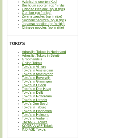
Aziatische soorten Kool
Basilicum soorten (op ’n rijtje)
Chinese Bieslook (op ’n rijtje)
Gember (op ’n rijtje)
Zwarte zaadjes (op ’n rijtje)
Sojabonensauzen (op ’n rijtje)
Japanse noodles (op ’n rijtje)
Chinese noodles (op ’n rijtje)
TOKO’S
Adreslijst Toko’s in Nederland
Adreslijst Toko’s in België
Groothandels
Online Toko’s
Toko’s in Almere
Toko’s in Amsterdam
Toko’s in Amstelveen
Toko’s in Beverwijk
Toko’s in Groningen
Toko’s in Leiden
Toko’s in Den Haag
Toko’s in Delft
Toko’s in Rotterdam
Toko’s in Utrecht
Toko’s Den Bosch
Toko’s in Tilburg
Toko’s in Eindhoven
Toko’s in Helmond
Toko’s in Arnhem
JAPANSE Toko’s
KOREAANSE Toko’s
INDIASE Toko’s