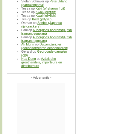
Stefan Schuwer
op
Petis Udang
(garnalenpasta)
Tessa
op
Kaki (of sharon fruit)
Tessa
op
Kwal (jellyfish)
Tessa
op
Kwal (jellyfish)
Tee
op
Kwal (jellyfish)
Osman
op
Senbei (Japanse
rijstcrackers)
Paul
op
Aubergines boerenstijl (fish
fragrant eggplant)
Paul
op
Aubergines boerenstijl (fish
fragrant eggplant)
Ah Munn
op
Duizendjarig ei
(geconserveerde eendeneieren)
Gerard
op
Gedroogde garnalen
(ebi)
Nga Dang
op
Aziatische
groothandels, importeurs en
distributeurs
- Advertentie -