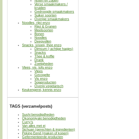
Noten en zaden
Verse smaakmakers /
kruiden
Gedroogde smaakmakers
Suiker soorten
Overige smaakmakers
Noodles, rijst enzo
Rijst & Granen
Meelsoorten
Bonen
Noodles
Deegvellen
Snacks, snoep, thee enzo
Dimsum (-achtige hapjes)
Snacks
Thee & koffie
Drank
Zoetigheden
Vlees, vis, tofu enzo
Vlees
Gevogelte
Vis enzo
Sojaproducten
Overig vegetarisch
Keukengerei, kennis enzo
TAGS (verzamelposts)
Sushi benodigdheden
Okonomiyaki benodigdheden
Curry’s
Van alles met ei
Sichuan (gerechten & ingredienten)
Peking Eend (maken of kopen)
Gefermenteerde producten