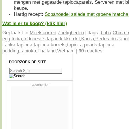
mengen met gegaarde tapiocaparels. Serveren met blo
keuze.
Hartig recept:
Sobanoedel salade met groene matcha 
Wat is er te koop? (klik hier)
Geplaatst in
Meelsoorten
,
Zoetigheden
|
Tags:
boba
,
China
,
f
egg
,
India
,
Indonesië
,
Japan
,
kikkerdril
,
Korea
,
Perles du Japo
Lanka
,
tapioca
,
tapioca korrels
,
tapioca pearls
,
tapioca
pudding
,
tapioka
,
Thailand
,
Vietnam
|
30
reacties
DOORZOEK DE SITE
Zoeken
naar:
- advertentie -