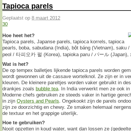
Tapioca parels
Geplaatst op
8 maart 2012
30
Hoe heet het?
Tapioca parels, Japanse parels, tapioca korrels, tapioca
pearls, boba, sabudana (India), bột báng (Vietnam), saku /
peol / 타피오카 펄 (Korea), tapioka paru / パール (Japan), x
Wat is het?
De op tempex balletjes lijkende tapioca parels worden gem
wordt gewonnen uit de cassave wortelknol. Ze zijn er in v
kleuren. De kleinere pareltjes worden vaker gebruikt in des
drankjes zoals
bubble tea
. In India verwerkt men ze ook in
Moderne chefs gebruiken ze steeds vaker in hartige gerec
in zijn
Oysters and Pearls
. Ongekookt zijn de parels ondoo
zijn ze doorzichtig en chewy. Ze smaken helemaal nergens
de textuur en het grappige uiterlijk.
Hoe te gebruiken?
Nooit opzetten in koud water, want dan lossen ze (gedeeltel