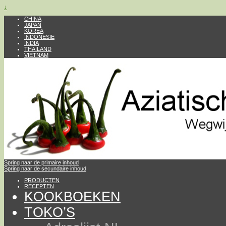
↓
CHINA
JAPAN
KOREA
INDONESIË
INDIA
THAILAND
VIETNAM
Spring naar de primaire inhoud
Spring naar de secundaire inhoud
PRODUCTEN
RECEPTEN
KOOKBOEKEN
TOKO’S