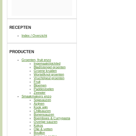
RECEPTEN
Index / Overzicht
PRODUCTEN
Groenten, fruit enzo
Ingemaakt/pickled
Blad/stengel groenten
Groene kruiden
Wortel/knol groenten
Vrucht/peul groenten
Fruit
Bloemen
Paddestoelen
Zeewier
Smaakmakers enzo
Sojasauzen
Azijnen
Kook wijn
Chilisauzen
Bonensauzen
Boemboes & Currypasta
Overige sauzen
Kokos
Olie & vetten
Bouillon